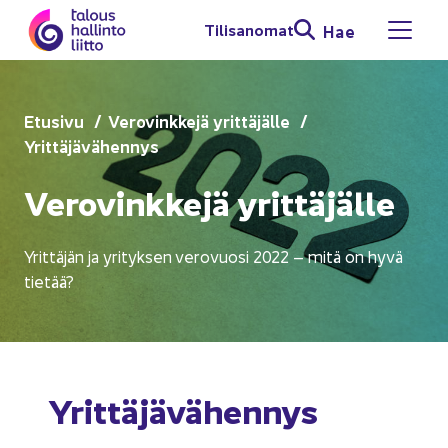
Siir­ry si­säl­töön
Ti­li­sa­no­mat
Hae
Avaa 
Etusi­vu
Ve­ro­vink­ke­jä yrit­tä­jäl­le
Yrit­tä­jä­vä­hen­nys
Ve­ro­vink­ke­jä yrit­tä­jäl­le
Yrit­tä­jän ja yri­tyk­sen ve­ro­vuo­si 2022 – mitä on hyvä
tie­tää?
Yrit­tä­jä­vä­hen­nys