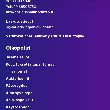
00100 HEL­SIN­KI
Puh. 09 6850 5750
info@ta­lous­hal­lin­to­liit­to.fi
Las­ku­tus­tie­dot
löy­dät Asiakaspalvelu-​sivulta
Verk­ko­kaup­pa­ti­lauk­sen pe­ruu­tus ku­lut­ta­jil­le
Oi­ko­po­lut
Jä­sen­si­säl­löt
Kou­lu­tuk­set ja ta­pah­tu­mat
Ti­li­sa­no­mat
Auk­to­ri­soin­ti
Pä­te­vyy­det
Alan hyvä tapa
Asia­kas­pal­ve­lu
Käyt­tö­eh­dot