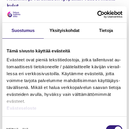
ku­lut
Yri­tys­tu­lon pääomatulo-​osuuden va­lin­ta
Yri­tys­tu­lon ja­ka­mi­nen puo­li­soi­den kes­ken
Suos­tu­mus
Yk­si­tyis­koh­dat
Tie­to­ja
Yrit­tä­jä­vä­hen­nys
Tämä si­vus­to käyt­tää eväs­tei­tä
Tap­pioi­den vä­hen­tä­mi­nen pää­oma­tu­lois­ta
Eväs­teet ovat pie­niä teks­ti­tie­dos­to­ja, jotka tal­len­tu­vat au­
YEL-​maksujen vä­hen­tä­mi­nen ve­ro­tuk­ses­sa
to­maat­ti­ses­ti tie­to­ko­neel­le / pää­te­lait­teel­le kä­vi­jän vie­rail­
les­sa eri verk­ko­si­vus­toil­la. Käy­täm­me eväs­tei­tä, jotta
Yri­tys­toi­min­nan päät­ty­mi­nen ja tu­lon­ta­saus
voim­me tar­jo­ta pal­ve­lum­me mah­dol­li­sim­man käyt­tä­jäys­
tä­väl­li­se­nä. Mi­kä­li et halua verk­ko­pal­ve­lun saa­van tie­to­ja
eväs­tei­den avul­la, hy­väk­sy vain vält­tä­mät­tö­mim­mät
Jaa ver­kos­tos­sa­si
eväs­teet.
Eväs­te­se­los­te
Suos­