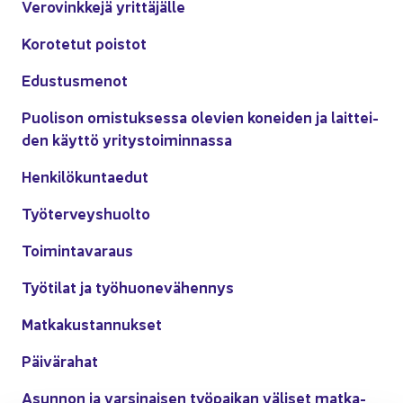
Ve­ro­vink­ke­jä yrit­tä­jäl­le
Ko­ro­te­tut pois­tot
Edus­tus­me­not
Puo­li­son omis­tuk­ses­sa ole­vien ko­nei­den ja lait­tei­
den käyt­tö yri­tys­toi­min­nas­sa
Hen­ki­lö­kun­tae­dut
Työ­ter­veys­huol­to
Toi­min­ta­va­raus
Työ­ti­lat ja työ­huo­ne­vä­hen­nys
Mat­ka­kus­tan­nuk­set
Päi­vä­ra­hat
Asun­non ja var­si­nai­sen työ­pai­kan vä­li­set mat­ka­