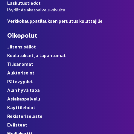
Las­ku­tus­tie­dot
löy­dät Asiakaspalvelu-​sivulta
Verk­ko­kaup­pa­ti­lauk­sen pe­ruu­tus ku­lut­ta­jil­le
Oi­ko­po­lut
Jä­sen­si­säl­löt
Kou­lu­tuk­set ja ta­pah­tu­mat
Ti­li­sa­no­mat
Auk­to­ri­soin­ti
Pä­te­vyy­det
Alan hyvä tapa
Asia­kas­pal­ve­lu
Käyt­tö­eh­dot
Re­kis­te­ri­se­los­te
Eväs­teet
Me­dia­kort­ti