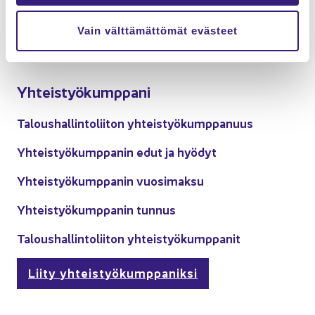
Vain välttämättömät evästeet
Yh­teis­työ­kump­pa­ni
Ta­lous­hal­lin­to­lii­ton yh­teis­työ­kump­pa­nuus
Yh­teis­työ­kump­pa­nin edut ja hyö­dyt
Yh­teis­työ­kump­pa­nin vuo­si­mak­su
Yh­teis­työ­kump­pa­nin tun­nus
Ta­lous­hal­lin­to­lii­ton yh­teis­työ­kump­pa­nit
Liity yhteistyö­kumppaniksi