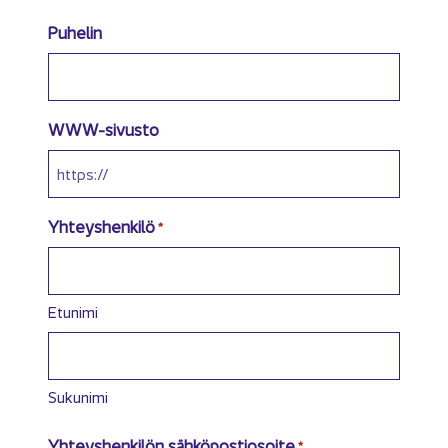
Puhelin
WWW-sivusto
Yh­teys­hen­ki­lö
*
Etunimi
Sukunimi
Yhteyshenkilön sähköpostiosoite
*