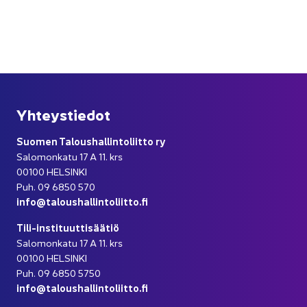
Yh­teys­tie­dot
Suo­men Ta­lous­hal­lin­to­liit­to ry
Sa­lo­mon­ka­tu 17 A 11. krs
00100 HEL­SIN­KI
Puh. 09 6850 570
info@ta­lous­hal­lin­to­liit­to.fi
Tili-​instituuttisäätiö
Sa­lo­mon­ka­tu 17 A 11. krs
00100 HEL­SIN­KI
Puh. 09 6850 5750
info@ta­lous­hal­lin­to­liit­to.fi