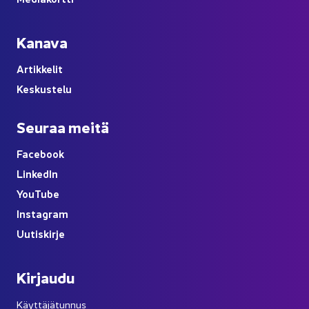
Ka­na­va
Ar­tik­ke­lit
Kes­kus­te­lu
Seu­raa meitä
Face­book
Lin­ke­dIn
You
Tube
Ins­ta­gram
Uu­tis­kir­je
Kir­jau­du
Käyttäjätunnus