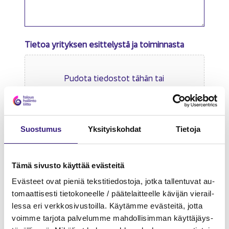
Tietoa yrityksen esittelystä ja toiminnasta
Pu­do­ta tie­dos­tot tähän tai
Valitse tiedostot
Suos­tu­mus
Yk­si­tyis­koh­dat
Tie­to­ja
Sal­li­tut tie­dos­to­tyy­pit: jpg, gif, png, pdf, Max. tie­
dos­ton koko: 10 MB.
Tämä si­vus­to käyt­tää eväs­tei­tä
Mi­kä­li tie­dos­ton koko on suu­rem­pi kuin 10Mt, voit
Eväs­teet ovat pie­niä teks­ti­tie­dos­to­ja, jotka tal­len­tu­vat au­
toi­mit­taa sen erik­seen säh­kö­pos­tit­se säh­kö­pos­tit­
to­maat­ti­ses­ti tie­to­ko­neel­le / pää­te­lait­teel­le kä­vi­jän vie­rail­
se osoit­tee­seen asia­kas­pal­ve­lu@ta­lous­hal­lin­to­liit­
les­sa eri verk­ko­si­vus­toil­la. Käy­täm­me eväs­tei­tä, jotta
to.fi.
voim­me tar­jo­ta pal­ve­lum­me mah­dol­li­sim­man käyt­tä­jäys­