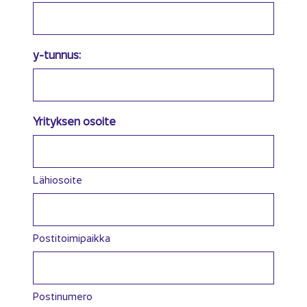
y-tunnus:
Yri­tyk­sen osoi­te
Lähiosoite
Postitoimipaikka
Postinumero