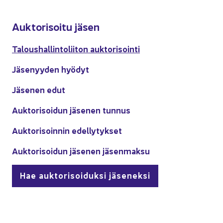
Auk­to­ri­soi­tu jäsen
Ta­lous­hal­lin­to­lii­ton auk­to­ri­soin­ti
Jä­se­nyy­den hyö­dyt
Jä­se­nen edut
Auk­to­ri­soi­dun jä­se­nen tun­nus
Auk­to­ri­soin­nin edel­ly­tyk­set
Auk­to­ri­soi­dun jä­se­nen jä­sen­mak­su
Hae auk­to­ri­soi­duk­si jä­se­nek­si