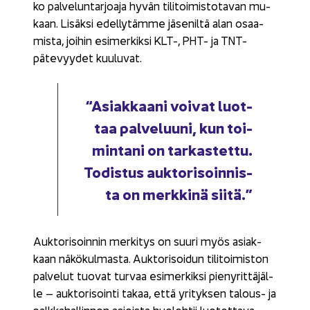
ko pal­ve­lun­tar­joa­ja hyvän ti­li­toi­mis­to­ta­van mu­
kaan. Li­säk­si edel­ly­täm­me jä­se­nil­tä alan osaa­
mis­ta, joi­hin esi­mer­kik­si KLT-, PHT- ja TNT-​
pätevyydet kuu­lu­vat.
“Asiak­kaa­ni voi­vat luot­
taa pal­ve­luu­ni, kun toi­
min­ta­ni on tar­kas­tet­tu.
To­dis­tus auk­to­ri­soin­nis­
ta on merk­ki­nä siitä.”
Auk­to­ri­soin­nin mer­ki­tys on suuri myös asiak­
kaan nä­kö­kul­mas­ta. Auk­to­ri­soi­dun ti­li­toi­mis­ton
pal­ve­lut tuo­vat tur­vaa esi­mer­kik­si pie­ny­rit­tä­jäl­
le – auk­to­ri­soin­ti takaa, että yri­tyk­sen talous-​ ja
palk­ka­hal­lin­non asiois­ta huo­leh­tii luo­tet­ta­va