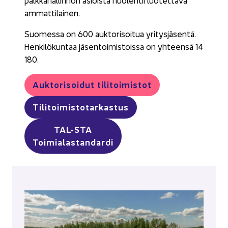
am­mat­ti­lai­nen.
Suo­mes­sa on 600 auk­to­ri­soi­tua yri­tys­jä­sen­tä.
Hen­ki­lö­kun­taa jä­sen­toi­mis­tois­sa on yh­teen­sä 14
180.
Auk­to­ri­soi­dut ti­li­toi­mis­tot
Ti­li­toi­mis­to­tar­kas­tus
TAL-​STA
Toi­mia­las­tan­dar­di