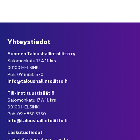
Yh­teys­tie­dot
Suo­men Ta­lous­hal­lin­to­liit­to ry
Sa­lo­mon­ka­tu 17 A 11. krs
00100 HEL­SIN­KI
Puh. 09 6850 570
info@ta­lous­hal­lin­to­liit­to.fi
Tili-​instituuttisäätiö
Sa­lo­mon­ka­tu 17 A 11. krs
00100 HEL­SIN­KI
Puh. 09 6850 5750
info@ta­lous­hal­lin­to­liit­to.fi
Las­ku­tus­tie­dot
löy­dät Asiakaspalvelu-​sivulta