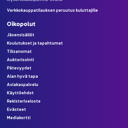
Verk­ko­kaup­pa­ti­lauk­sen pe­ruu­tus ku­lut­ta­jil­le
Oi­ko­po­lut
Jä­sen­si­säl­löt
Kou­lu­tuk­set ja ta­pah­tu­mat
Ti­li­sa­no­mat
Auk­to­ri­soin­ti
Pä­te­vyy­det
Alan hyvä tapa
Asia­kas­pal­ve­lu
Käyt­tö­eh­dot
Re­kis­te­ri­se­los­te
Eväs­teet
Me­dia­kort­ti