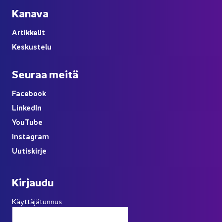
Ka­na­va
Ar­tik­ke­lit
Kes­kus­te­lu
Seu­raa meitä
Face­book
Lin­ke­dIn
You
Tube
Ins­ta­gram
Uu­tis­kir­je
Kir­jau­du
Käyttäjätunnus