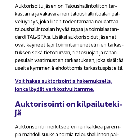
Auk­to­ri­soi­tu jäsen on Ta­lous­hal­lin­to­lii­ton tar­
kas­ta­ma ja va­ka­va­rai­nen ta­lous­hal­lin­toa­lan pal­
ve­lu­yri­tys, joka lii­ton to­den­ta­ma­na nou­dat­taa
ta­lous­hal­lin­toa­lan hyvää tapaa ja toi­mia­las­tan­
dar­di TAL-​STA:a. Li­säk­si auk­to­ri­soi­dut jä­se­net
ovat käy­neet läpi toi­min­ta­me­ne­tel­mien tar­kas­
tuk­sen sekä tie­to­tur­van, tie­to­suo­jan ja ra­han­
pe­su­lain vaa­ti­mus­ten tar­kas­tuk­sen, joka si­säl­tää
usei­ta kym­me­niä eh­dot­to­mia tar­kas­tus­pis­tei­tä.
Voit hakea auk­to­ri­soin­tia ha­ke­muk­sel­la,
jonka löy­dät verk­ko­si­vuil­tam­me.
Auk­to­ri­soin­ti on kil­pai­lu­te­ki­
jä
Auk­to­ri­soin­ti mer­kit­see ennen kaik­kea pa­rem­
pia mah­dol­li­suuk­sia toi­mia ta­lous­hal­lin­non pal­