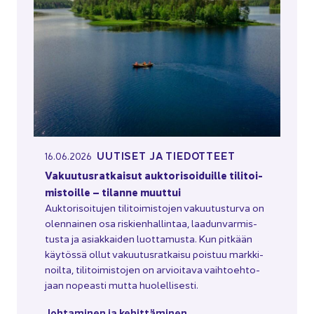
UU­TI­SET JA TIE­DOT­TEET
16.06.2026
Va­kuu­tus­rat­kai­sut auk­to­ri­soi­duil­le ti­li­toi­
mis­toil­le – ti­lan­ne muut­tui
Auk­to­ri­soi­tu­jen ti­li­toi­mis­to­jen va­kuu­tus­tur­va on
olen­nai­nen osa ris­kien­hal­lin­taa, laa­dun­var­mis­
tus­ta ja asiak­kai­den luot­ta­mus­ta. Kun pit­kään
käy­tös­sä ollut va­kuu­tus­rat­kai­su pois­tuu mark­ki­
noil­ta, ti­li­toi­mis­to­jen on ar­vioi­ta­va vaih­toeh­to­
jaan no­peas­ti mutta huo­lel­li­ses­ti.
Joh­ta­mi­nen ja ke­hit­tä­mi­nen