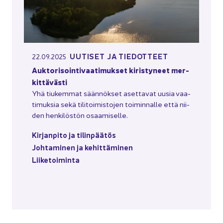
UU­TI­SET JA TIE­DOT­TEET
22.09.2025
Auk­to­ri­soin­ti­vaa­ti­muk­set ki­ris­ty­neet mer­
kit­tä­väs­ti
Yhä tiu­kem­mat sään­nök­set aset­ta­vat uusia vaa­
ti­muk­sia sekä ti­li­toi­mis­to­jen toi­min­nal­le että nii­
den hen­ki­lös­tön osaa­mi­sel­le.
Kir­jan­pi­to ja ti­lin­pää­tös
Joh­ta­mi­nen ja ke­hit­tä­mi­nen
Lii­ke­toi­min­ta