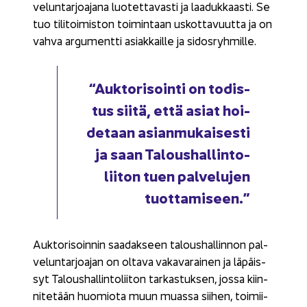
ve­lun­tar­joa­ja­na luo­tet­ta­vas­ti ja laa­duk­kaas­ti. Se
tuo ti­li­toi­mis­ton toi­min­taan us­kot­ta­vuut­ta ja on
vahva ar­gu­ment­ti asiak­kail­le ja si­dos­ryh­mil­le.
“Auk­to­ri­soin­ti on to­dis­
tus siitä, että asiat hoi­
de­taan asian­mu­kai­ses­ti
ja saan Ta­lous­hal­lin­to­
lii­ton tuen pal­ve­lu­jen
tuot­ta­mi­seen.”
Auk­to­ri­soin­nin saa­dak­seen ta­lous­hal­lin­non pal­
ve­lun­tar­joa­jan on ol­ta­va va­ka­va­rai­nen ja lä­päis­
syt Ta­lous­hal­lin­to­lii­ton tar­kas­tuk­sen, jossa kiin­
ni­te­tään huo­mio­ta muun muas­sa sii­hen, toi­mii­