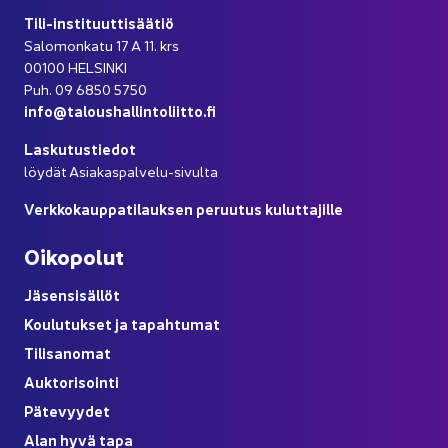
Tili-​instituuttisäätiö
Sa­lo­mon­ka­tu 17 A 11. krs
00100 HEL­SIN­KI
Puh. 09 6850 5750
info@ta­lous­hal­lin­to­liit­to.fi
Las­ku­tus­tie­dot
löy­dät Asiakaspalvelu-​sivulta
Verk­ko­kaup­pa­ti­lauk­sen pe­ruu­tus ku­lut­ta­jil­le
Oi­ko­po­lut
Jä­sen­si­säl­löt
Kou­lu­tuk­set ja ta­pah­tu­mat
Ti­li­sa­no­mat
Auk­to­ri­soin­ti
Pä­te­vyy­det
Alan hyvä tapa