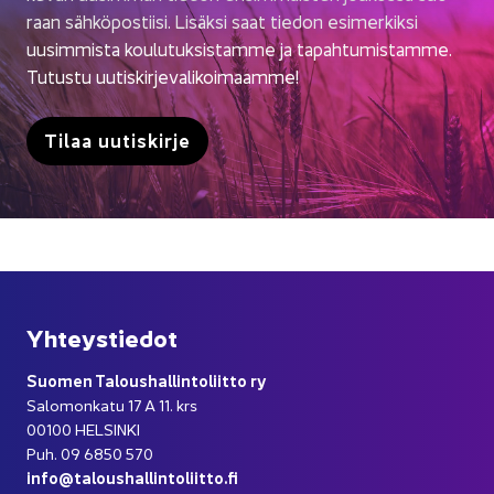
raan säh­kö­pos­tii­si. Li­säk­si saat tie­don esi­mer­kik­si
uusim­mis­ta kou­lu­tuk­sis­tam­me ja ta­pah­tu­mis­tam­me.
Tu­tus­tu uu­tis­kir­je­va­li­koi­maam­me!
Tilaa uu­tis­kir­je
Yh­teys­tie­dot
Suo­men Ta­lous­hal­lin­to­liit­to ry
Sa­lo­mon­ka­tu 17 A 11. krs
00100 HEL­SIN­KI
Puh. 09 6850 570
info@ta­lous­hal­lin­to­liit­to.fi