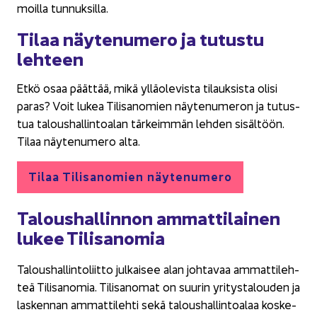
moil­la tun­nuk­sil­la.
Tilaa näy­te­nu­me­ro ja tu­tus­tu
leh­teen
Etkö osaa päät­tää, mikä yl­lä­ole­vis­ta ti­lauk­sis­ta olisi
paras? Voit lukea Ti­li­sa­no­mien näy­te­nu­me­ron ja tu­tus­
tua ta­lous­hal­lin­toa­lan tär­keim­män leh­den si­säl­töön.
Tilaa näy­te­nu­me­ro alta.
Tilaa Ti­li­sa­no­mien näy­te­nu­me­ro
Ta­lous­hal­lin­non am­mat­ti­lai­nen
lukee Ti­li­sa­no­mia
Ta­lous­hal­lin­to­liit­to jul­kai­see alan joh­ta­vaa am­mat­ti­leh­
teä Ti­li­sa­no­mia. Ti­li­sa­no­mat on suu­rin yri­tys­ta­lou­den ja
las­ken­nan am­mat­ti­leh­ti sekä ta­lous­hal­lin­toa­laa kos­ke­