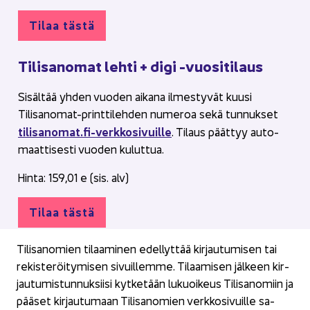
Tilaa tästä
Ti­li­sa­no­mat lehti + digi -​vuositilaus
Si­säl­tää yhden vuo­den ai­ka­na il­mes­ty­vät kuusi
Tilisanomat-​​printtilehden nu­me­roa sekä tun­nuk­set
ti­li­sa­no­mat.fi-​verkkosivuille
. Ti­laus päät­tyy au­to­
maat­ti­ses­ti vuo­den ku­lut­tua.
Hinta: 159,01 e (sis. alv)
Tilaa tästä
Ti­li­sa­no­mien ti­laa­mi­nen edel­lyt­tää kir­jau­tu­mi­sen tai
re­kis­te­röi­ty­mi­sen si­vuil­lem­me. Ti­laa­mi­sen jäl­keen kir­
jau­tu­mis­tun­nuk­sii­si kyt­ke­tään lu­kuoi­keus Ti­li­sa­no­miin ja
pää­set kir­jau­tu­maan Ti­li­sa­no­mien verk­ko­si­vuil­le sa­