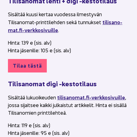
Ti­li­sa­no­mat lehti + digi -​kestotilaus
Si­säl­tää kuusi ker­taa vuo­des­sa il­mes­ty­vän
ti­li­sa­no­
Tilisanomat-​​printtilehden sekä tun­nuk­set
mat.fi-​verkkosivuille
.
Hinta: 139 e (sis. alv)
Hinta jä­se­nil­le: 105 e (sis. alv)
Tilaa tästä
Ti­li­sa­no­mat digi -​kestotilaus
ti­li­sa­no­mat.fi-​verkkosivuille
Si­säl­tää lu­kuoi­keu­den
,
jossa si­jait­see kaik­ki jul­kais­tut ar­tik­ke­lit. Hinta ei si­säl­lä
Ti­li­sa­no­mien print­ti­leh­teä.
Hinta: 119 e (sis. alv)
Hinta jä­se­nil­le: 95 e (sis. alv)