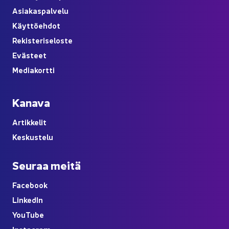
Asia­kas­pal­ve­lu
Käyt­tö­eh­dot
Re­kis­te­ri­se­los­te
Eväs­teet
Me­dia­kort­ti
Ka­na­va
Ar­tik­ke­lit
Kes­kus­te­lu
Seu­raa meitä
Face­book
Lin­ke­dIn
You
Tube