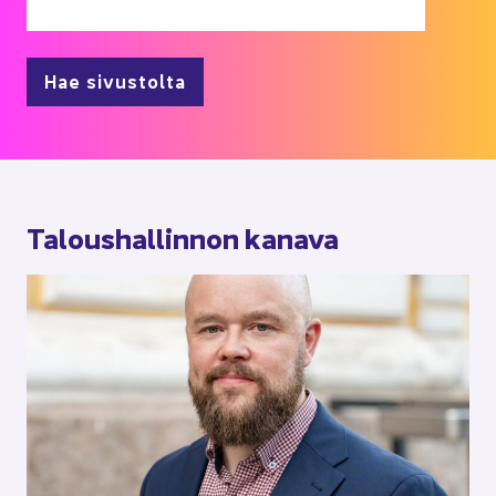
Hae sivustolta
Ta­lous­hal­lin­non ka­na­va