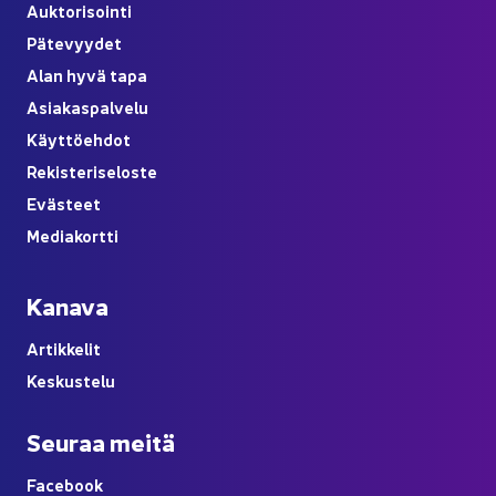
Auk­to­ri­soin­ti
Pä­te­vyy­det
Alan hyvä tapa
Asia­kas­pal­ve­lu
Käyt­tö­eh­dot
Re­kis­te­ri­se­los­te
Eväs­teet
Me­dia­kort­ti
Ka­na­va
Ar­tik­ke­lit
Kes­kus­te­lu
Seu­raa meitä
Face­book