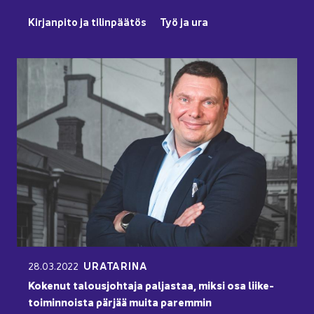
Kir­jan­pi­to ja ti­lin­pää­tös
Työ ja ura
URA­TA­RI­NA
28.03.2022
Ko­ke­nut ta­lous­joh­ta­ja pal­jas­taa, miksi osa lii­ke­
toi­min­nois­ta pär­jää muita pa­rem­min