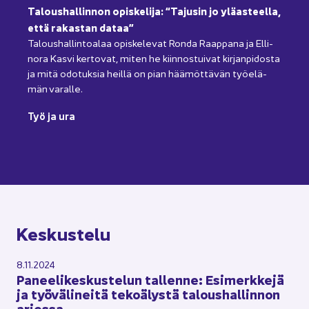
Ta­lous­hal­lin­non opis­ke­li­ja: “Ta­jusin jo ylä­as­teel­la,
että ra­kas­tan dataa”
Ta­lous­hal­lin­toa­laa opis­ke­le­vat Ronda Raap­pa­na ja El­li­
no­ra Kasvi ker­to­vat, miten he kiin­nos­tui­vat kir­jan­pi­dos­ta
ja mitä odo­tuk­sia heil­lä on pian hää­möt­tä­vän työ­elä­
män va­ral­le.
Työ ja ura
Kes­kus­te­lu
8.11.2024
Pa­nee­li­kes­kus­te­lun tal­len­ne: Esi­merk­ke­jä
ja työ­vä­li­nei­tä te­ko­ä­lys­tä ta­lous­hal­lin­non
ar­jes­sa