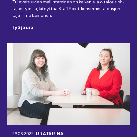
Tu­le­vai­suu­den mal­lin­ta­mi­nen on kai­ken a ja o ta­lous­joh­
ta­jan työs­sä, ki­teyt­tää StaffPoint-​konsernin ta­lous­joh­
ta­ja Timo Lei­no­nen.
Työ ja ura
URA­TA­RI­NA
29.03.2022