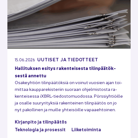
UU­TI­SET JA TIE­DOT­TEET
15.06.2026
Hal­li­tuk­sen esi­tys ra­ken­tei­ses­ta ti­lin­pää­tök­
ses­tä an­net­tu
Osa­keyh­tiön ti­lin­pää­tök­siä on voi­nut vuo­sien ajan toi­
mit­taa kaup­pa­re­kis­te­riin suo­raan oh­jel­mis­tos­ta ra­
ken­tei­ses­sa iXBRL-​tiedostomuodossa. Pörs­siyh­tiöil­le
ja osal­le suu­ry­ri­tyk­siä ra­ken­tei­nen ti­lin­pää­tös on jo
nyt pa­kol­li­nen ja muil­le yh­tei­söil­le va­paa­eh­toi­nen.
Kir­jan­pi­to ja ti­lin­pää­tös
Tek­no­lo­gia ja pro­ses­sit
Lii­ke­toi­min­ta