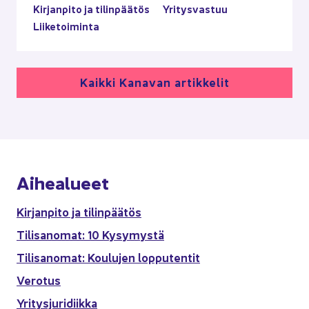
Kir­jan­pi­to ja ti­lin­pää­tös
Yri­tys­vas­tuu
Lii­ke­toi­min­ta
Kaik­ki Ka­na­van ar­tik­ke­lit
Ai­hea­lu­eet
Kir­jan­pi­to ja ti­lin­pää­tös
Ti­li­sa­no­mat: 10 Ky­sy­mys­tä
Ti­li­sa­no­mat: Kou­lu­jen lop­pu­ten­tit
Ve­ro­tus
Yri­tys­ju­ri­diik­ka