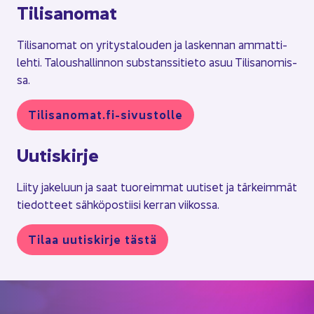
Ti­li­sa­no­mat
Ti­li­sa­no­mat on yri­tys­ta­lou­den ja las­ken­nan am­mat­ti­
leh­ti. Ta­lous­hal­lin­non subs­tans­si­tie­to asuu Ti­li­sa­no­mis­
sa.
Ti­li­sa­no­mat.fi-​sivustolle
Uu­tis­kir­je
Liity ja­ke­luun ja saat tuo­reim­mat uu­ti­set ja tär­keim­mät
tie­dot­teet säh­kö­pos­tii­si ker­ran vii­kos­sa.
Tilaa uu­tis­kir­je tästä