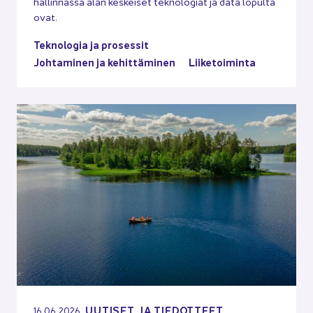
hal­lin­nas­sa alan kes­kei­set tek­no­lo­giat ja data lo­pul­ta
ovat.
Tek­no­lo­gia ja pro­ses­sit
Joh­ta­mi­nen ja ke­hit­tä­mi­nen
Lii­ke­toi­min­ta
UU­TI­SET JA TIE­DOT­TEET
16.06.2026