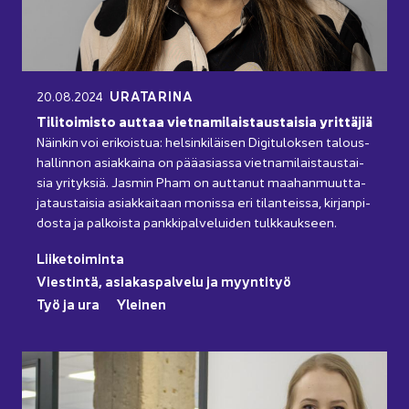
URA­TA­RI­NA
20.08.2024
Ti­li­toi­mis­to aut­taa viet­na­mi­lais­taus­tai­sia yrit­tä­jiä
Näin­kin voi eri­kois­tua: hel­sin­ki­läi­sen Di­gi­tu­lok­sen ta­lous­
hal­lin­non asiak­kai­na on pää­asias­sa viet­na­mi­lais­taus­tai­
sia yri­tyk­siä. Jas­min Pham on aut­ta­nut maa­han­muut­ta­
ja­taus­tai­sia asiak­kai­taan mo­nis­sa eri ti­lan­teis­sa, kir­jan­pi­
dos­ta ja pal­kois­ta pank­ki­pal­ve­lui­den tulk­kauk­seen.
Lii­ke­toi­min­ta
Vies­tin­tä, asia­kas­pal­ve­lu ja myyn­ti­työ
Työ ja ura
Ylei­nen