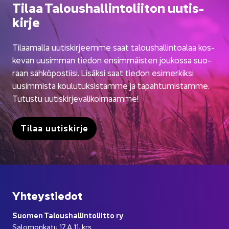
Tilaa Ta­lous­hal­lin­to­lii­ton uu­tis­
kir­je
Ti­laa­mal­la uu­tis­kir­jeem­me saat ta­lous­hal­lin­toa­laa kos­
ke­van uusim­man tie­don en­sim­mäis­ten jou­kos­sa suo­
raan säh­kö­pos­tii­si. Li­säk­si saat tie­don esi­mer­kik­si
uusim­mis­ta kou­lu­tuk­sis­tam­me ja ta­pah­tu­mis­tam­me.
Tu­tus­tu uu­tis­kir­je­va­li­koi­maam­me!
Tilaa uu­tis­kir­je
Yh­teys­tie­dot
Suo­men Ta­lous­hal­lin­to­liit­to ry
Sa­lo­mon­ka­tu 17 A 11. krs