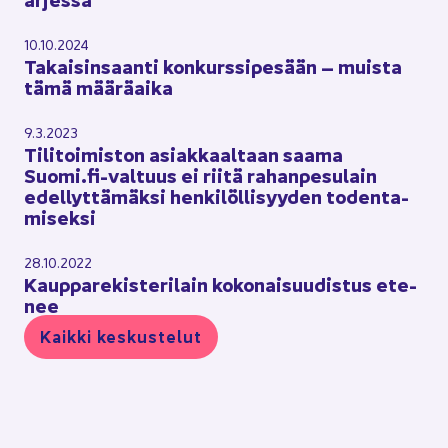
10.10.2024
Ta­kai­sin­saan­ti kon­kurs­si­pe­sään – muis­ta
tämä mää­rä­ai­ka
9.3.2023
Ti­li­toi­mis­ton asiak­kaal­taan saama
Suomi.fi-​valtuus ei riitä ra­han­pe­su­lain
edel­lyt­tä­mäk­si hen­ki­löl­li­syy­den to­den­ta­
mi­sek­si
28.10.2022
Kaup­pa­re­kis­te­ri­lain ko­ko­nai­suu­dis­tus ete­
nee
Kaik­ki kes­kus­te­lut