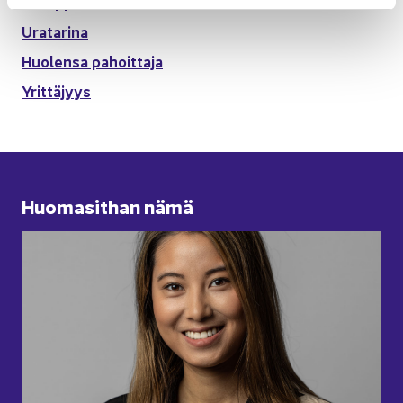
Kump­pa­ni­si­säl­tö
Ura­ta­ri­na
Huo­len­sa pa­hoit­ta­ja
Yrit­tä­jyys
Huo­ma­sit­han nämä