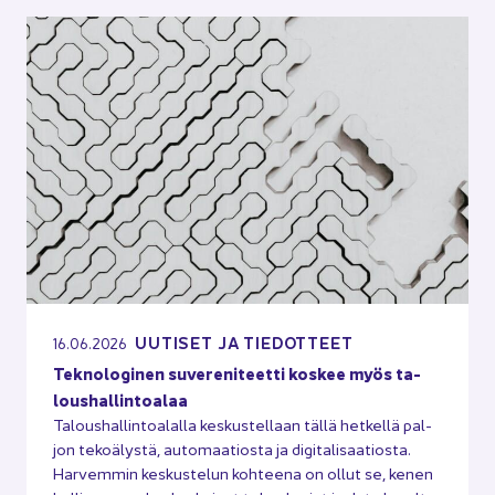
UU­TI­SET JA TIE­DOT­TEET
16.06.2026
Tek­no­lo­gi­nen su­ve­re­ni­teet­ti kos­kee myös ta­
lous­hal­lin­toa­laa
Ta­lous­hal­lin­toa­lal­la kes­kus­tel­laan tällä het­kel­lä pal­
jon te­ko­ä­lys­tä, au­to­maa­tios­ta ja di­gi­ta­li­saa­tios­ta.
Har­vem­min kes­kus­te­lun koh­tee­na on ollut se, kenen