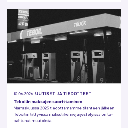
UU­TI­SET JA TIE­DOT­TEET
10.06.2026
Te­boi­lin mak­su­jen suo­rit­ta­mi­nen
Mar­ras­kuus­sa 2025 tie­dot­ta­mam­me ti­lan­teen jäl­keen
Te­boi­liin liit­ty­vis­sä mak­su­lii­ken­ne­jär­jes­te­lyis­sä on ta­
pah­tu­nut muu­tok­sia.