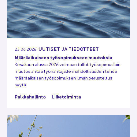
UU­TI­SET JA TIE­DOT­TEET
23.06.2026
Mää­rä­ai­kai­seen työ­so­pi­muk­seen muu­tok­sia
Ke­sä­kuun alus­sa 2026 voi­maan tul­lut työ­so­pi­mus­lain
muu­tos antaa työ­nan­ta­jal­le mah­dol­li­suu­den tehdä
mää­rä­ai­kai­sen työ­so­pi­muk­sen ilman pe­rus­tel­tua
syytä.
Palk­ka­hal­lin­to
Lii­ke­toi­min­ta