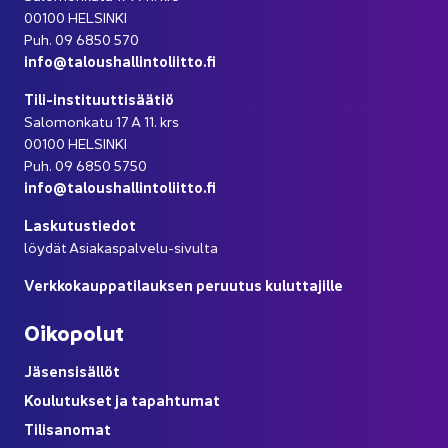
00100 HEL­SIN­KI
Puh. 09 6850 570
info@ta­lous­hal­lin­to­liit­to.fi
Tili-​instituuttisäätiö
Sa­lo­mon­ka­tu 17 A 11. krs
00100 HEL­SIN­KI
Puh. 09 6850 5750
info@ta­lous­hal­lin­to­liit­to.fi
Las­ku­tus­tie­dot
löy­dät Asiakaspalvelu-​sivulta
Verk­ko­kaup­pa­ti­lauk­sen pe­ruu­tus ku­lut­ta­jil­le
Oi­ko­po­lut
Jä­sen­si­säl­löt
Kou­lu­tuk­set ja ta­pah­tu­mat
Ti­li­sa­no­mat