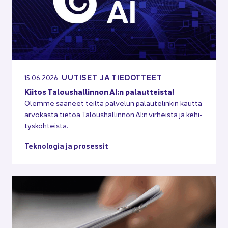
UU­TI­SET JA TIE­DOT­TEET
15.06.2026
Kii­tos Ta­lous­hal­lin­non AI:n pa­laut­teis­ta!
Olem­me saa­neet teil­tä pal­ve­lun pa­lau­te­lin­kin kaut­ta
ar­vo­kas­ta tie­toa Ta­lous­hal­lin­non AI:n vir­heis­tä ja ke­hi­
tys­koh­teis­ta.
Tek­no­lo­gia ja pro­ses­sit