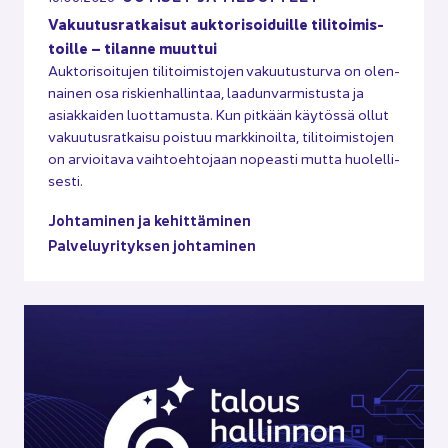
Va­kuu­tus­rat­kai­sut auk­to­ri­soi­duil­le ti­li­toi­mis­
toil­le – ti­lan­ne muut­tui
Auk­to­ri­soi­tu­jen ti­li­toi­mis­to­jen va­kuu­tus­tur­va on olen­
nai­nen osa ris­kien­hal­lin­taa, laa­dun­var­mis­tus­ta ja
asiak­kai­den luot­ta­mus­ta. Kun pit­kään käy­tös­sä ollut
va­kuu­tus­rat­kai­su pois­tuu mark­ki­noil­ta, ti­li­toi­mis­to­jen
on ar­vioi­ta­va vaih­toeh­to­jaan no­peas­ti mutta huo­lel­li­
ses­ti.
Joh­ta­mi­nen ja ke­hit­tä­mi­nen
Pal­ve­lu­yri­tyk­sen joh­ta­mi­nen