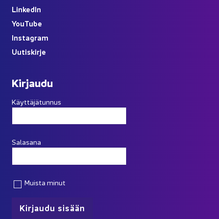
Lin­ke­dIn
You
Tube
Ins­ta­gram
Uu­tis­kir­je
Kir­jau­du
Käyttäjätunnus
Salasana
Muista minut