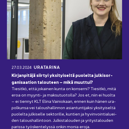
URA­TA­RI­NA
27.03.2024
Kir­jan­pi­tä­jä siir­tyi yk­si­tyi­sel­tä puo­lel­ta jul­ki­sor­
ga­ni­saa­tion ta­lou­teen – mikä muut­tui?
Tie­sit­kö, että jo­kai­nen kunta on kon­ser­ni? Tie­sit­kö, mitä
eroa on myynti-​ ja mak­su­tuo­tol­la? Jos et, niin ei huol­ta
– ei tien­nyt KLT Elina Vai­nio­kaan, ennen kuin hänen ura­
pol­kun­sa vei ta­lous­hal­lin­non asian­tun­ti­jak­si yk­si­tyi­sel­tä
puo­lel­ta jul­ki­sel­le sek­to­ril­le, kun­tien ja hy­vin­voin­tia­luei­
den ta­lous­hal­lin­toon. Jul­kis­ta­lou­den ja yri­tys­ta­lou­den
pa­ris­sa työs­ken­te­lys­sä onkin monia eroja.