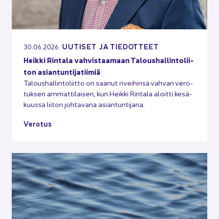
UU­TI­SET JA TIE­DOT­TEET
30.06.2026
Heik­ki Rin­ta­la vah­vis­taa­maan Ta­lous­hal­lin­to­lii­
ton asian­tun­ti­ja­tii­miä
Ta­lous­hal­lin­to­liit­to on saa­nut ri­vei­hin­sä vah­van ve­ro­
tuk­sen am­mat­ti­lai­sen, kun Heik­ki Rin­ta­la aloit­ti ke­sä­
kuus­sa lii­ton joh­ta­va­na asian­tun­ti­ja­na.
Ve­ro­tus