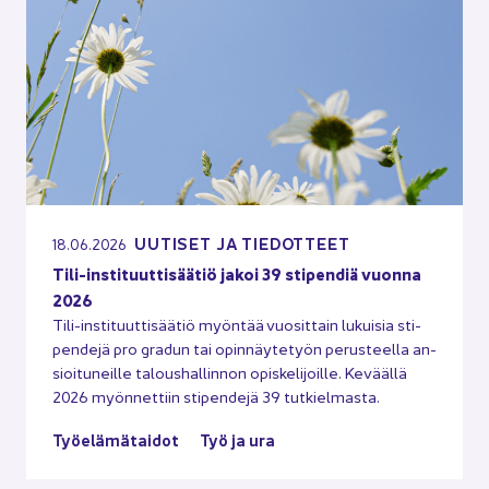
UU­TI­SET JA TIE­DOT­TEET
18.06.2026
Tili-​instituuttisäätiö jakoi 39 sti­pen­diä vuon­na
2026
Tili-​instituuttisäätiö myön­tää vuo­sit­tain lu­kui­sia sti­
pen­de­jä pro gra­dun tai opin­näy­te­työn pe­rus­teel­la an­
sioi­tu­neil­le ta­lous­hal­lin­non opis­ke­li­joil­le. Ke­vääl­lä
2026 myön­net­tiin sti­pen­de­jä 39 tut­kiel­mas­ta.
Työ­elä­mä­tai­dot
Työ ja ura