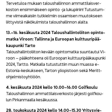
Ter­ve­tu­loa mu­kaan ta­lous­hal­lin­non am­mat­ti­lais­ver­
kos­ton en­sim­mäi­seen opin­to -ja lu­ku­pii­riin! Tu­tus­tum­
me vii­me­ai­kai­siin tut­kiel­miin osaa­mi­sen muu­tok­seen
liit­ty­vis­tä nä­kö­kul­mis­ta ta­lous­hal­lin­non alal­ta.
13.–16. ke­sä­kuu­ta 2024 Ta­lous­hal­lin­to­lii­ton opin­to­
mat­ka Vi­roon: Tal­lin­na ja Eu­roo­pan kult­tuu­ri­pää­
kau­pun­ki Tarto
Ta­lous­hal­lin­to­lii­ton ke­vään opin­to­mat­ka suun­tau­tui Vi­
roon – pää­koh­tee­na oli Eu­roo­pan kult­tuu­ri­pää­kau­pun­ki
2024, Tart­to. Mat­kal­la tu­tus­tut­tiin muun muas­sa e-​
Estonia-keskukseen, Tar­ton yli­opis­toon sekä Meritt-​
ohjelmistoyhtiöön.
4. ke­sä­kuu­ta 2024 kello 10.00–16.00 Golf­kou­lu
Ta­lous­hal­lin­non am­mat­ti­lais­ver­kos­to jär­jes­ti golf­kou­
lun Pir­kan­maal­la ke­sä­kuus­sa.
28. tou­ko­kuu­ta 2024 kello 14.00–15.30 Yri­tys­vie­