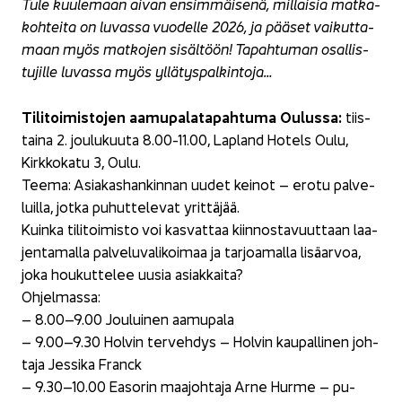
Tule kuu­le­maan aivan en­sim­mäi­se­nä, mil­lai­sia mat­ka­
koh­tei­ta on lu­vas­sa vuo­del­le 2026, ja pää­set vai­kut­ta­
maan myös mat­ko­jen si­säl­töön! Ta­pah­tu­man osal­lis­
tu­jil­le lu­vas­sa myös yl­lä­tys­pal­kin­to­ja…
Ti­li­toi­mis­to­jen aa­mu­pa­la­ta­pah­tu­ma Ou­lus­sa:
tiis­
tai­na 2. jou­lu­kuu­ta 8.00-11.00, Lapland Ho­tels Oulu,
Kirk­ko­ka­tu 3, Oulu.
Teema: Asia­kas­han­kin­nan uudet kei­not – erotu pal­ve­
luil­la, jotka pu­hut­te­le­vat yrit­tä­jää.
Kuin­ka ti­li­toi­mis­to voi kas­vat­taa kiin­nos­ta­vuut­taan laa­
jen­ta­mal­la pal­ve­lu­va­li­koi­maa ja tar­joa­mal­la li­sä­ar­voa,
joka hou­kut­te­lee uusia asiak­kai­ta?
Oh­jel­mas­sa:
– 8.00–9.00 Jou­lui­nen aa­mu­pa­la
– 9.00–9.30 Hol­vin ter­veh­dys – Hol­vin kau­pal­li­nen joh­
ta­ja Jes­si­ka Franck
– 9.30–10.00 Ea­so­rin maa­joh­ta­ja Arne Hurme – pu­