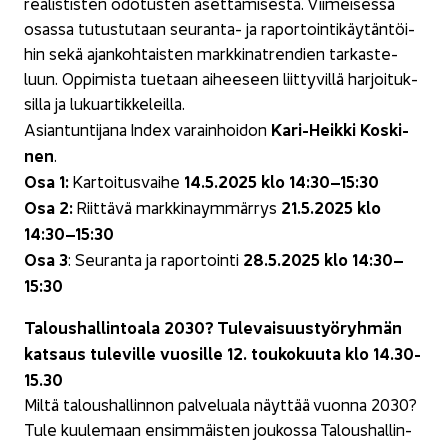
rea­lis­tis­ten odo­tus­ten aset­ta­mi­ses­ta. Vii­mei­ses­sä
osas­sa tu­tus­tu­taan seuranta-​ ja ra­por­toin­ti­käy­tän­töi­
hin sekä ajan­koh­tais­ten mark­ki­nat­ren­dien tar­kas­te­
luun. Op­pi­mis­ta tue­taan ai­hee­seen liit­ty­vil­lä har­joi­tuk­
sil­la ja lu­kuar­tik­ke­leil­la.
Kari-​Heikki Kos­ki­
Asian­tun­ti­ja­na Index va­rain­hoi­don
nen
.
Osa 1:
14.5.2025 klo 14:30–15:30
Kar­toi­tus­vai­he
Osa 2:
21.5.2025 klo
Riit­tä­vä mark­ki­naym­mär­rys
14:30–15:30
Osa 3
28.5.2025 klo 14:30–
: Seu­ran­ta ja ra­por­toin­ti
15:30
Ta­lous­hal­lin­toa­la 2030? Tu­le­vai­suus­työ­ryh­män
kat­saus tu­le­vil­le vuo­sil­le 12. tou­ko­kuu­ta klo 14.30-
15.30
Miltä ta­lous­hal­lin­non pal­ve­lua­la näyt­tää vuon­na 2030?
Tule kuu­le­maan en­sim­mäis­ten jou­kos­sa Ta­lous­hal­lin­