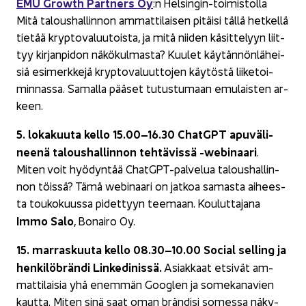
EMU Growth Part­ners Oy
:n Helsingin-​toimistolla
Mitä ta­lous­hal­lin­non am­mat­ti­lai­sen pi­täi­si tällä het­kel­lä
tie­tää kryp­to­va­luu­tois­ta, ja mitä nii­den kä­sit­te­lyyn liit­
tyy kir­jan­pi­don nä­kö­kul­mas­ta? Kuu­let käy­tän­nön­lä­hei­
siä esi­merk­ke­jä kryp­to­va­luut­to­jen käy­tös­tä lii­ke­toi­
min­nas­sa. Sa­mal­la pää­set tu­tus­tu­maan emu­lais­ten ar­
keen.
5. lo­ka­kuu­ta kello 15.00–16.30 ChatGPT apu­vä­li­
nee­nä ta­lous­hal­lin­non teh­tä­vis­sä -​webinaari
.
Miten voit hyö­dyn­tää ChatGPT-​palvelua ta­lous­hal­lin­
non töis­sä? Tämä webinaari on jat­koa sa­mas­ta ai­hees­
ta tou­ko­kuus­sa pi­det­tyyn tee­maan. Kou­lut­ta­ja­na
Immo Salo
, Bo­nai­ro Oy.
15. mar­ras­kuu­ta kello 08.30–10.00
Social sel­ling ja
hen­ki­löbrän­di Lin­ke­di­nis­sä.
Asiak­kaat et­si­vät am­
mat­ti­lai­sia yhä enem­män Googlen ja so­me­ka­na­vien
kaut­ta. Miten sinä saat oman brän­di­si so­mes­sa nä­ky­