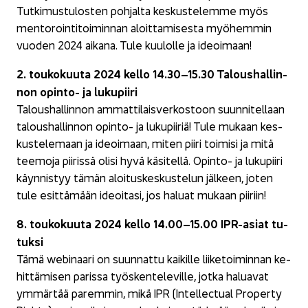
Tut­ki­mus­tu­los­ten poh­jal­ta kes­kus­te­lem­me myös
men­to­roin­ti­toi­min­nan aloit­ta­mi­ses­ta myö­hem­min
vuo­den 2024 ai­ka­na. Tule kuu­lol­le ja ideoi­maan!
2. tou­ko­kuu­ta 2024 kello 14.30–15.30 Ta­lous­hal­lin­
non opinto-​ ja lu­ku­pii­ri
Ta­lous­hal­lin­non am­mat­ti­lais­ver­kos­toon suun­ni­tel­laan
ta­lous­hal­lin­non opinto-​ ja lu­ku­pii­riä! Tule mu­kaan kes­
kus­te­le­maan ja ideoi­maan, miten piiri toi­mi­si ja mitä
tee­mo­ja pii­ris­sä olisi hyvä kä­si­tel­lä. Opinto-​ ja lu­ku­pii­ri
käyn­nis­tyy tämän aloi­tus­kes­kus­te­lun jäl­keen, joten
tule esit­tä­mään ideoi­ta­si, jos ha­luat mu­kaan pii­riin!
8. tou­ko­kuu­ta 2024 kello 14.00–15.00 IPR-​asiat tu­
tuk­si
Tämä webinaari on suun­nat­tu kai­kil­le lii­ke­toi­min­nan ke­
hit­tä­mi­sen pa­ris­sa työs­ken­te­le­vil­le, jotka ha­lua­vat
ym­mär­tää pa­rem­min, mikä IPR (In­tel­lec­tual Pro­per­ty