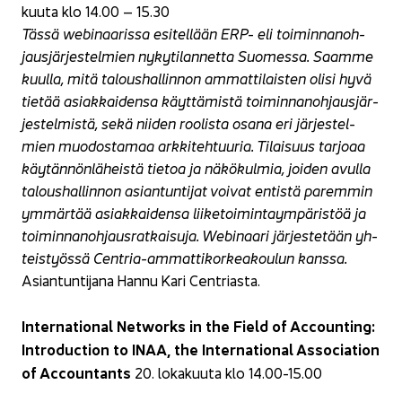
kuu­ta klo 14.00 – 15.30
Tässä webinaarissa esi­tel­lään ERP- eli toi­min­na­noh­
jaus­jär­jes­tel­mien ny­ky­ti­lan­net­ta Suo­mes­sa. Saam­me
kuul­la, mitä ta­lous­hal­lin­non am­mat­ti­lais­ten olisi hyvä
tie­tää asiak­kai­den­sa käyt­tä­mis­tä toi­min­na­noh­jaus­jär­
jes­tel­mis­tä, sekä nii­den roo­lis­ta osana eri jär­jes­tel­
mien muo­dos­ta­maa ark­ki­teh­tuu­ria. Ti­lai­suus tar­jo­aa
käy­tän­nön­lä­heis­tä tie­toa ja nä­kö­kul­mia, joi­den avul­la
ta­lous­hal­lin­non asian­tun­ti­jat voi­vat en­tis­tä pa­rem­min
ym­mär­tää asiak­kai­den­sa lii­ke­toi­min­taym­pä­ris­töä ja
toi­min­na­noh­jaus­rat­kai­su­ja. Webinaari jär­jes­te­tään yh­
teis­työs­sä Centria-​ammattikorkeakoulun kans­sa.
Asian­tun­ti­ja­na Hannu Kari Cent­rias­ta.
In­ter­na­tio­nal Networks in the Field of Accoun­ting:
Int­ro­duc­tion to INAA, the In­ter­na­tio­nal As­socia­tion
of Accoun­tants
20. lo­ka­kuu­ta klo 14.00-15.00