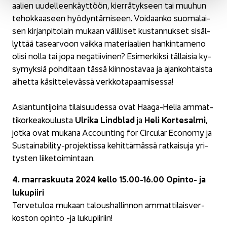
aa­lien uu­del­leen­käyt­töön, kier­rä­tyk­seen tai muu­hun
te­hok­kaa­seen hyö­dyn­tä­mi­seen. Voi­daan­ko suo­ma­lai­
sen kir­jan­pi­to­lain mu­kaan vä­lil­li­set kus­tan­nuk­set si­säl­
lyt­tää ta­sear­voon vaik­ka ma­te­ri­aa­lien han­kin­ta­me­no
olisi nolla tai jopa ne­ga­tii­vi­nen? Esi­mer­kik­si täl­lai­sia ky­
sy­myk­siä poh­di­taan tässä kiin­nos­ta­vaa ja ajan­koh­tais­ta
ai­het­ta kä­sit­te­le­väs­sä verk­ko­ta­paa­mi­ses­sa!
Asian­tun­ti­joi­na ti­lai­suu­des­sa ovat Haaga-​Helia am­mat­
Ul­ri­ka Lindblad
Heli Kor­te­sal­mi
ti­kor­kea­kou­lus­ta
ja
,
jotka ovat mu­ka­na Accoun­ting for Circu­lar Eco­no­my ja
Sustainability-​projektissa ke­hit­tä­mäs­sä rat­kai­su­ja yri­
tys­ten lii­ke­toi­min­taan.
4. mar­ras­kuu­ta 2024 kello 15.00-16.00 Opinto-​ ja
lu­ku­pii­ri
Ter­ve­tu­loa mu­kaan ta­lous­hal­lin­non am­mat­ti­lais­ver­
kos­ton opin­to -ja lu­ku­pii­riin!