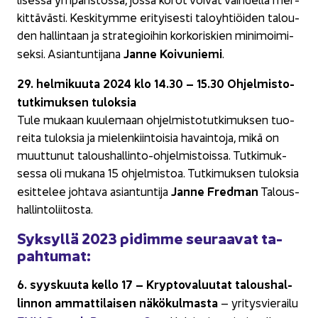
kit­tä­väs­ti. Kes­ki­tym­me eri­tyi­ses­ti ta­lo­yh­tiöi­den ta­lou­
den hal­lin­taan ja stra­te­gioi­hin kor­ko­ris­kien mi­ni­moi­mi­
Janne Koi­vu­nie­mi
sek­si. Asian­tun­ti­ja­na
.
29. hel­mi­kuu­ta 2024 klo 14.30 – 15.30 Oh­jel­mis­to­
tut­ki­muk­sen tu­lok­sia
Tule mu­kaan kuu­le­maan oh­jel­mis­to­tut­ki­muk­sen tuo­
rei­ta tu­lok­sia ja mie­len­kiin­toi­sia ha­vain­to­ja, mikä on
muut­tu­nut taloushallinto-​ohjelmistoissa. Tut­ki­muk­
ses­sa oli mu­ka­na 15 oh­jel­mis­toa. Tut­ki­muk­sen tu­lok­sia
Janne Fred­man
esit­te­lee joh­ta­va asian­tun­ti­ja
Ta­lous­
hal­lin­to­lii­tos­ta.
Syk­syl­lä 2023 pi­dim­me seu­raa­vat ta­
pah­tu­mat:
6. syys­kuu­ta kello 17 – Kryp­to­va­luu­tat ta­lous­hal­
lin­non am­mat­ti­lai­sen nä­kö­kul­mas­ta
– yri­tys­vie­rai­lu