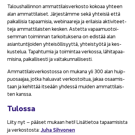
Ta­lous­hal­lin­non am­mat­ti­lais­ver­kos­to ko­ko­aa yh­teen
alan am­mat­ti­lai­set. Jär­jes­täm­me sekä yh­tei­siä että
pai­kal­li­sia ta­paa­mi­sia, webinaareja ja eri­lai­sia ak­ti­vi­teet­
te­ja am­mat­ti­lais­ten kes­ken. As­tet­ta va­paa­muo­toi­
sem­man toi­min­nan tar­koi­tuk­se­na on edis­tää alan
asian­tun­ti­joi­den yh­tei­söl­li­syyt­tä, yh­teis­työ­tä ja kes­
kus­te­lua. Ta­pah­tu­mia ja toi­min­taa ver­kos­sa, lä­hi­ta­paa­
mi­si­na, pai­kal­li­ses­ti ja val­ta­kun­nal­li­ses­ti.
Am­mat­ti­lais­ver­kos­tos­sa on mu­ka­na yli 300 alan huip­
puo­saa­jaa, jotka ha­lua­vat ver­kos­toi­tua, jakaa osaa­mis­
taan ja ke­hit­tää it­se­ään yh­des­sä mui­den am­mat­ti­lais­
ten kans­sa.
Tu­los­sa
Liity nyt – pää­set mu­kaan heti! Li­sä­tie­toa ta­paa­mi­sis­ta
Juha Sih­vo­nen
ja ver­kos­tos­ta: