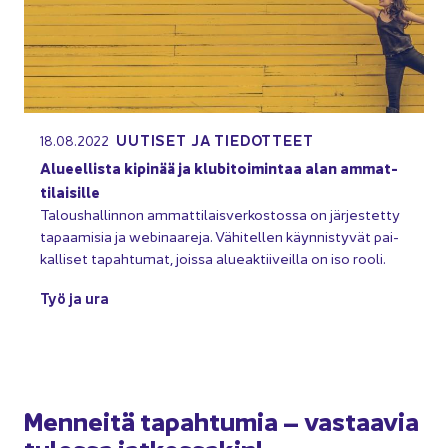
UU­TI­SET JA TIE­DOT­TEET
18.08.2022
Alu­eel­lis­ta ki­pi­nää ja klu­bi­toi­min­taa alan am­mat­
ti­lai­sil­le
Ta­lous­hal­lin­non am­mat­ti­lais­ver­kos­tos­sa on jär­jes­tet­ty
ta­paa­mi­sia ja webinaareja. Vä­hi­tel­len käyn­nis­ty­vät pai­
kal­li­set ta­pah­tu­mat, jois­sa alue­ak­tii­veil­la on iso rooli.
Työ ja ura
Men­nei­tä ta­pah­tu­mia – vas­taa­via
tu­los­sa jat­kos­sa­kin!