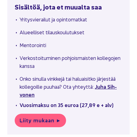
Si­säl­töä, jota et muu­al­ta saa
Yri­tys­vie­rai­lut ja opin­to­mat­kat
Alu­eel­li­set ti­laus­kou­lu­tuk­set
Men­to­roin­ti
Ver­kos­toi­tu­mi­nen poh­jois­mais­ten kol­le­go­jen
kans­sa
Onko si­nul­la vink­ke­jä tai ha­luai­sit­ko jär­jes­tää
Juha Sih­
kol­le­goil­le puu­haa? Ota yh­teyt­tä:
vo­nen
Vuo­si­mak­su on 35 euroa (27,89 e + alv)
Liity mu­kaan
►