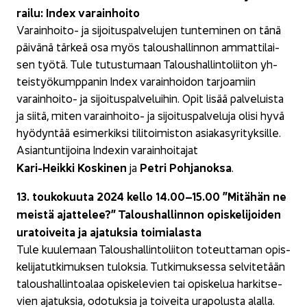
rai­lu: Index va­rain­hoi­to
Varainhoito-​ ja si­joi­tus­pal­ve­lu­jen tun­te­mi­nen on tänä
päi­vä­nä tär­keä osa myös ta­lous­hal­lin­non am­mat­ti­lai­
sen työtä. Tule tu­tus­tu­maan Ta­lous­hal­lin­to­lii­ton yh­
teis­työ­kump­pa­nin Index va­rain­hoi­don tar­joa­miin
varainhoito-​ ja si­joi­tus­pal­ve­lui­hin. Opit lisää pal­ve­luis­ta
ja siitä, miten varainhoito-​ ja si­joi­tus­pal­ve­lu­ja olisi hyvä
hyö­dyn­tää esi­mer­kik­si ti­li­toi­mis­ton asia­kas­yri­tyk­sil­le.
Asian­tun­ti­joi­na Indexin va­rain­hoi­ta­jat
Kari-​Heikki Kos­ki­nen
Petri Poh­ja­nok­sa
ja
.
13. tou­ko­kuu­ta 2024 kello 14.00–15.00 ”Mi­tä­hän ne
meis­tä ajat­te­lee?” Ta­lous­hal­lin­non opis­ke­li­joi­den
ura­toi­vei­ta ja aja­tuk­sia toi­mia­las­ta
Tule kuu­le­maan Ta­lous­hal­lin­to­lii­ton to­teut­ta­man opis­
ke­li­ja­tut­ki­muk­sen tu­lok­sia. Tut­ki­muk­ses­sa sel­vi­te­tään
ta­lous­hal­lin­toa­laa opis­ke­le­vien tai opis­ke­lua har­kit­se­
vien aja­tuk­sia, odo­tuk­sia ja toi­vei­ta ura­po­lus­ta alal­la.