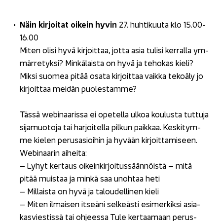
Näin kir­joi­tat oi­kein hyvin
27. huh­ti­kuu­ta klo 15.00-
16.00
Miten olisi hyvä kir­joit­taa, jotta asia tu­li­si ker­ral­la ym­
mär­re­tyk­si? Min­kä­lais­ta on hyvä ja te­ho­kas kieli?
Miksi suo­mea pitää osata kir­joit­taa vaik­ka te­ko­ä­ly jo
kir­joit­taa mei­dän puo­les­tam­me?
Tässä webinaarissa ei ope­tel­la ulkoa kou­lus­ta tut­tu­ja
si­ja­muo­to­ja tai har­joi­tel­la pil­kun paik­kaa. Kes­ki­tym­
me kie­len pe­rus­asioi­hin ja hy­vään kir­joit­ta­mi­seen.
Webinaarin ai­hei­ta:
– Lyhyt ker­taus oi­kein­kir­joi­tus­sään­nöis­tä – mitä
pitää muis­taa ja minkä saa unoh­taa heti
– Mil­lais­ta on hyvä ja ta­lou­del­li­nen kieli
– Miten il­mai­sen it­seä­ni sel­keäs­ti esi­mer­kik­si asia­
kas­vies­tis­sä tai oh­jees­sa Tule ker­taa­maan pe­rus­