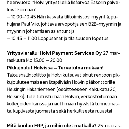
heen­vuo­ro: “Holvi yri­tys­ti­leil­lä li­sä­ar­voa Ea­so­rin pal­ve­
lu­va­li­koi­maan”
– 10.00–10.45 Näin kas­va­ta ti­li­toi­mis­to­si myyn­tiä, pu­
hu­ja­na Paul Viio, joh­ta­va ar­vo­poh­jai­sen B2B-​myynnin ja
myyn­nin joh­ta­mi­sen asian­tun­ti­ja
– 10.45 – 11.00 Lop­pusa­nat ja ti­lai­suu­den lo­pe­tus
Yri­tys­vie­rai­lu: Holvi Pay­ment Ser­vices Oy
27. mar­
ras­kuu­ta klo 15.00 – 20.00
Pik­ku­jou­lut Hol­vis­sa – Ter­ve­tu­loa mu­kaan!
Ta­lous­hal­lin­to­liit­to ja Holvi kut­su­vat sinut ren­toon pik­
ku­jou­lu­tee­mai­seen il­ta­päi­vään Hol­vin pää­kont­to­ril­le
Hel­sin­gin Ha­ka­nie­meen (osoit­tee­seen Kai­ku­ka­tu 2C,
Hel­sin­ki). Tule tu­tus­tu­maan Hol­viin, ver­kos­toi­tu­maan
kol­le­goi­den kans­sa ja naut­ti­maan hy­väs­tä tun­nel­mas­
ta, kupli­vas­ta juo­mas­ta sekä her­kul­li­ses­ta ruu­as­ta!
Mitä kuu­luu ERP, ja mihin olet mat­kal­la?
25. mar­ras­