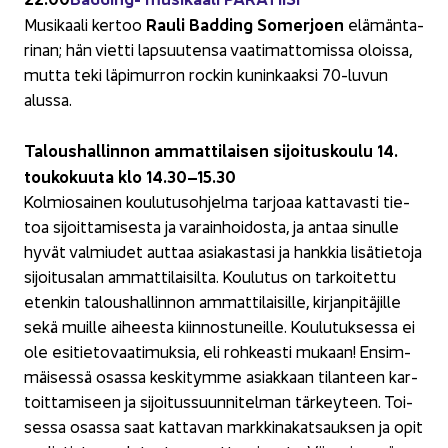
Rauli Bad­ding So­mer­joen
Musi­kaa­li ker­too
elä­män­ta­
ri­nan; hän viet­ti lap­suu­ten­sa vaa­ti­mat­to­mis­sa olois­sa,
mutta teki lä­pi­mur­ron roc­kin ku­nin­kaak­si 70-​luvun
alus­sa.
Ta­lous­hal­lin­non am­mat­ti­lai­sen si­joi­tus­kou­lu 14.
tou­ko­kuu­ta klo 14.30–15.30
Kol­mio­sai­nen kou­lu­tus­oh­jel­ma tar­jo­aa kat­ta­vas­ti tie­
toa si­joit­ta­mi­ses­ta ja va­rain­hoi­dos­ta, ja antaa si­nul­le
hyvät val­miu­det aut­taa asia­kas­ta­si ja hank­kia li­sä­tie­to­ja
si­joi­tusa­lan am­mat­ti­lai­sil­ta. Kou­lu­tus on tar­koi­tet­tu
eten­kin ta­lous­hal­lin­non am­mat­ti­lai­sil­le, kir­jan­pi­tä­jil­le
sekä muil­le ai­hees­ta kiin­nos­tu­neil­le. Kou­lu­tuk­ses­sa ei
ole esi­tie­to­vaa­ti­muk­sia, eli roh­keas­ti mu­kaan! En­sim­
mäi­ses­sä osas­sa kes­ki­tym­me asiak­kaan ti­lan­teen kar­
toit­ta­mi­seen ja si­joi­tus­suun­ni­tel­man tär­key­teen. Toi­
ses­sa osas­sa saat kat­ta­van mark­ki­na­kat­sauk­sen ja opit