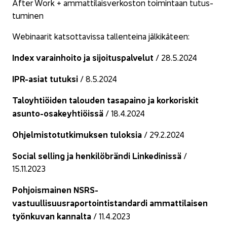
After Work + am­mat­ti­lais­ver­kos­ton toi­min­taan tu­tus­
tu­mi­nen
Webinaarit kat­sot­ta­vis­sa tal­len­tei­na jäl­ki­kä­teen:
Index va­rain­hoi­to ja si­joi­tus­pal­ve­lut
/ 28.5.2024
IPR-​asiat tu­tuk­si
/ 8.5.2024
Ta­lo­yh­tiöi­den ta­lou­den ta­sa­pai­no ja kor­ko­ris­kit
asunto-​osakeyhtiöissä
/ 18.4.2024
Oh­jel­mis­to­tut­ki­muk­sen tu­lok­sia
/ 29.2.2024
Social sel­ling ja hen­ki­löbrän­di Lin­ke­di­nis­sä
/
15.11.2023
Poh­jois­mai­nen NSRS-​
vastuullisuusraportointistandardi am­mat­ti­lai­sen
työn­ku­van kan­nal­ta
/ 11.4.2023