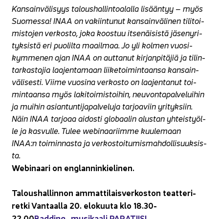
Kan­sain­vä­li­syys ta­lous­hal­lin­toa­lal­la li­sään­tyy – myös
Suo­mes­sa! INAA on va­kiin­tu­nut kan­sain­vä­li­nen ti­li­toi­
mis­to­jen ver­kos­to, joka koos­tuu it­se­näi­sis­tä jä­se­ny­ri­
tyk­sis­tä eri puo­lil­ta maa­il­maa. Jo yli kol­men vuo­si­
kym­me­nen ajan INAA on aut­ta­nut kir­jan­pi­tä­jiä ja ti­lin­
tar­kas­ta­jia laa­jen­ta­maan lii­ke­toi­min­taan­sa kan­sain­
vä­li­ses­ti. Viime vuo­si­na ver­kos­to on laa­jen­ta­nut toi­
min­taan­sa myös la­ki­toi­mis­toi­hin, neu­von­ta­pal­ve­lui­hin
ja mui­hin asian­tun­ti­ja­pal­ve­lu­ja tar­joa­viin yri­tyk­siin.
Näin INAA tar­jo­aa ai­dos­ti glo­baa­lin alus­tan yh­teis­työl­
le ja kas­vul­le. Tulee webinaariimme kuu­le­maan
INAA:n toi­min­nas­ta ja ver­kos­toi­tu­mis­mah­dol­li­suuk­sis­
ta.
Webinaari on englan­nin­kie­li­nen.
Ta­lous­hal­lin­non am­mat­ti­lais­ver­kos­ton teat­te­ri­
ret­ki Van­taal­la 20. elo­kuu­ta klo 18.30-
22.00
Badding-​ musi­kaa­li PA­RA­TII­SI