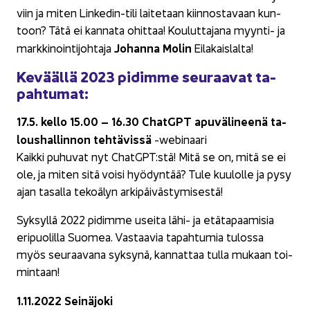
viin ja miten Linkedin-​tili lai­te­taan kiin­nos­ta­vaan kun­
toon? Tätä ei kan­na­ta ohit­taa! Kou­lut­ta­ja­na myynti-​ ja
Jo­han­na Molin
mark­ki­noin­ti­joh­ta­ja
Ei­la­kais­lal­ta!
Ke­vääl­lä 2023 pi­dim­me seu­raa­vat ta­
pah­tu­mat:
17.5. kello 15.00 – 16.30 ChatGPT apu­vä­li­nee­nä ta­
lous­hal­lin­non teh­tä­vis­sä
-​webinaari
Kaik­ki pu­hu­vat nyt ChatGPT:stä! Mitä se on, mitä se ei
ole, ja miten sitä voisi hyö­dyn­tää? Tule kuu­lol­le ja pysy
ajan ta­sal­la te­ko­ä­lyn ar­ki­päi­väs­ty­mi­ses­tä!
Syk­syl­lä 2022 pi­dim­me usei­ta lähi- ja etä­ta­paa­mi­sia
eri­puo­lil­la Suo­mea. Vas­taa­via ta­pah­tu­mia tu­los­sa
myös seu­raa­va­na syk­sy­nä, kan­nat­taa tulla mu­kaan toi­
min­taan!
1.11.2022 Sei­nä­jo­ki