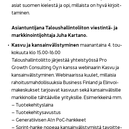
asiat suo­men kie­les­tä ja opi, mil­lais­ta on hyvä kir­joit­
ta­mi­nen.
Asian­tun­ti­ja­na Ta­lous­hal­lin­to­lii­ton viestintä-​ ja
mark­ki­noin­ti­joh­ta­ja Juha Kar­ta­no.
Kasvu ja kan­sain­vä­lis­ty­mi­nen
maa­nan­tai­na 4. tou­
ko­kuu­ta klo 15.00-16.00
Ta­lous­hal­lin­to­liit­to jär­jes­tää yh­teis­työs­sä Pro
Growth Con­sul­ting Oy:n kans­sa webinaarin Kasvu ja
kan­sain­vä­lis­ty­mi­nen. Webinaarissa kuu­let, mil­lai­sia
ra­hoi­tus­mah­dol­li­suuk­sia Busi­ness Fin­land ja Elin­voi­
ma­kes­kuk­set tar­joa­vat kas­vuun sekä kan­sain­vä­li­sil­le
mark­ki­noil­le täh­tää­vil­le yri­tyk­sil­le. Esi­merk­kei­nä mm.
– Tuo­te­ke­hi­tys­lai­na
– Tuo­te­ke­hi­ty­sa­vus­tus
– Ge­ne­ra­tii­vi­sen AI:n PoC-​hankkeet
– Sprint-​hanke no­pe­aa kan­sain­vä­lis­ty­mis­tä ta­voit­te­