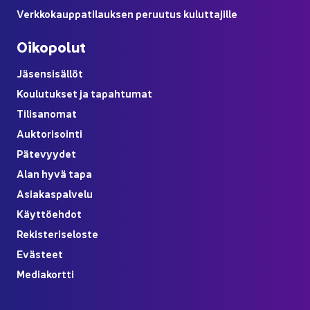
Verk­ko­kaup­pa­ti­lauk­sen pe­ruu­tus ku­lut­ta­jil­le
Oi­ko­po­lut
Jä­sen­si­säl­löt
Kou­lu­tuk­set ja ta­pah­tu­mat
Ti­li­sa­no­mat
Auk­to­ri­soin­ti
Pä­te­vyy­det
Alan hyvä tapa
Asia­kas­pal­ve­lu
Käyt­tö­eh­dot
Re­kis­te­ri­se­los­te
Eväs­teet
Me­dia­kort­ti