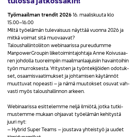
Työ­maa­il­man tren­dit 2026
16. maa­lis­kuu­ta klo
15.00–16.00
Miltä työ­elä­män tu­le­vai­suus näyt­tää vuon­na 2026 ja
mitkä voi­mat sitä muo­vaa­vat?
Ta­lous­hal­lin­to­lii­ton webinaarissa pu­reu­dum­me
ManpowerGroupin lii­ke­toi­min­ta­joh­ta­ja Anne Koi­vusaa­
ren joh­dol­la tuo­reim­piin maa­il­man­laa­jui­siin ha­vain­toi­hin
työn mur­rok­ses­ta. Yri­tys­ten ja työn­te­ki­jöi­den odo­tuk­
set, osaa­mis­vaa­ti­muk­set ja joh­ta­mi­sen käy­tän­nöt
muut­tu­vat no­peas­ti – ja nämä muu­tok­set osu­vat vah­
vas­ti myös ta­lous­hal­lin­non ar­keen.
Webinaarissa esit­te­lem­me neljä il­miö­tä, jotka tut­ki­
mus­tem­me mu­kaan oh­jaa­vat työ­elä­män ke­hi­tys­tä
juuri nyt:
– Hy­brid Super Teams – jous­ta­va yh­teis­työ ja uudet
tii­mi­dy­na­mii­kat