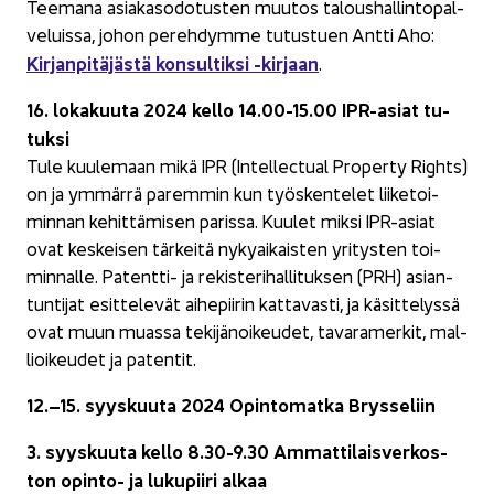
Tee­ma­na asia­kas­o­do­tus­ten muu­tos ta­lous­hal­lin­to­pal­
ve­luis­sa, johon pe­reh­dym­me tu­tus­tuen Antti Aho:
Kir­jan­pi­tä­jäs­tä kon­sul­tik­si -​kirjaan
.
16. lo­ka­kuu­ta 2024 kello 14.00-15.00 IPR-​asiat tu­
tuk­si
Tule kuu­le­maan mikä IPR (In­tel­lec­tual Pro­per­ty Rights)
on ja ym­mär­rä pa­rem­min kun työs­ken­te­let lii­ke­toi­
min­nan ke­hit­tä­mi­sen pa­ris­sa. Kuu­let miksi IPR-​asiat
ovat kes­kei­sen tär­kei­tä ny­ky­ai­kais­ten yri­tys­ten toi­
min­nal­le. Patentti-​ ja re­kis­te­ri­hal­li­tuk­sen (PRH) asian­
tun­ti­jat esit­te­le­vät ai­he­pii­rin kat­ta­vas­ti, ja kä­sit­te­lys­sä
ovat muun muas­sa te­ki­jä­noi­keu­det, ta­va­ra­mer­kit, mal­
lioi­keu­det ja pa­ten­tit.
12.–15. syys­kuu­ta 2024 Opin­to­mat­ka Brys­se­liin
3. syys­kuu­ta kello 8.30-9.30
Am­mat­ti­lais­ver­kos­
ton opinto-​ ja lu­ku­pii­ri alkaa