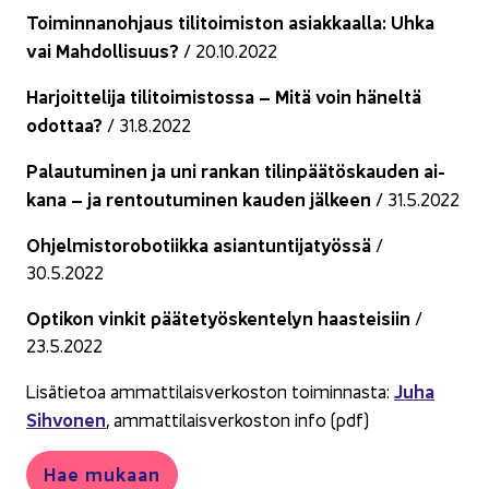
Toi­min­na­noh­jaus ti­li­toi­mis­ton asiak­kaal­la: Uhka
vai Mah­dol­li­suus?
/ 20.10.2022
Har­joit­te­li­ja ti­li­toi­mis­tos­sa – Mitä voin hä­nel­tä
odot­taa?
/ 31.8.2022
Pa­lau­tu­mi­nen ja uni ran­kan ti­lin­pää­tös­kau­den ai­
ka­na – ja ren­tou­tu­mi­nen kau­den jäl­keen
/ 31.5.2022
Oh­jel­mis­to­ro­bo­tiik­ka asian­tun­ti­ja­työs­sä
/
30.5.2022
Op­ti­kon vin­kit pää­te­työs­ken­te­lyn haas­tei­siin
/
23.5.2022
Juha
Li­sä­tie­toa am­mat­ti­lais­ver­kos­ton toi­min­nas­ta:
Sih­vo­nen
, am­mat­ti­lais­ver­kos­ton info (pdf)
Hae mu­kaan