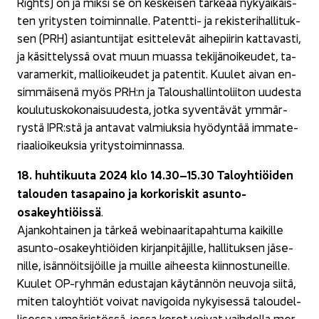
Rights) on ja miksi se on kes­kei­sen tär­ke­ää ny­ky­ai­kais­
ten yri­tys­ten toi­min­nal­le. Patentti-​ ja re­kis­te­ri­hal­li­tuk­
sen (PRH) asian­tun­ti­jat esit­te­le­vät ai­he­pii­rin kat­ta­vas­ti,
ja kä­sit­te­lys­sä ovat muun muas­sa te­ki­jä­noi­keu­det, ta­
va­ra­mer­kit, mal­lioi­keu­det ja pa­ten­tit. Kuu­let aivan en­
sim­mäi­se­nä myös PRH:n ja Ta­lous­hal­lin­to­lii­ton uu­des­ta
kou­lu­tus­ko­ko­nai­suu­des­ta, jotka sy­ven­tä­vät ym­mär­
rys­tä IPR:stä ja an­ta­vat val­miuk­sia hyö­dyn­tää im­ma­te­
ri­aa­lioi­keuk­sia yri­tys­toi­min­nas­sa.
18. huh­ti­kuu­ta 2024 klo 14.30–15.30 Ta­lo­yh­tiöi­den
ta­lou­den ta­sa­pai­no ja kor­ko­ris­kit asunto-​
osakeyhtiöissä
.
Ajan­koh­tai­nen ja tär­keä webinaaritapahtuma kai­kil­le
asunto-​osakeyhtiöiden kir­jan­pi­tä­jil­le, hal­li­tuk­sen jä­se­
nil­le, isän­nöit­si­jöil­le ja muil­le ai­hees­ta kiin­nos­tu­neil­le.
Kuu­let OP-​ryhmän edus­ta­jan käy­tän­nön neu­vo­ja siitä,
miten ta­lo­yh­tiöt voi­vat na­vi­goi­da ny­kyi­ses­sä ta­lou­del­
li­ses­sa ym­pä­ris­tös­sä, jossa korot voi­vat vaih­del­la mer­