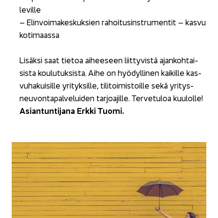
le­vil­le
– Elin­voi­ma­kes­kuk­sien ra­hoi­tusin­stru­men­tit – kasvu
ko­ti­maas­sa
Li­säk­si saat tie­toa ai­hee­seen liit­ty­vis­tä ajan­koh­tai­
sis­ta kou­lu­tuk­sis­ta. Aihe on hyö­dyl­li­nen kai­kil­le kas­
vu­ha­kui­sil­le yri­tyk­sil­le, ti­li­toi­mis­toil­le sekä yri­tys­
neu­von­ta­pal­ve­lui­den tar­joa­jil­le. Ter­ve­tu­loa kuu­lol­le!
Asian­tun­ti­ja­na Erkki Tuomi.