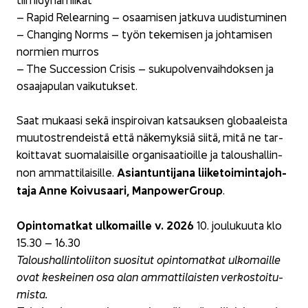
– Rapid Re­lear­ning – osaa­mi­sen jat­ku­va uu­dis­tu­mi­nen
– Chan­ging Norms – työn te­ke­mi­sen ja joh­ta­mi­sen
nor­mien mur­ros
– The Succes­sion Cri­sis – su­ku­pol­ven­vaih­dok­sen ja
osaa­ja­pu­lan vai­ku­tuk­set.
Saat mu­kaa­si sekä ins­pi­roi­van kat­sauk­sen glo­baa­leis­ta
muu­to­stren­deis­tä että nä­ke­myk­siä siitä, mitä ne tar­
koit­ta­vat suo­ma­lai­sil­le or­ga­ni­saa­tioil­le ja ta­lous­hal­lin­
Asian­tun­ti­ja­na lii­ke­toi­min­ta­joh­
non am­mat­ti­lai­sil­le.
ta­ja Anne Koi­vusaa­ri, ManpowerGroup
.
Opin­to­mat­kat ul­ko­mail­le v. 2026
10. jou­lu­kuu­ta klo
15.30 – 16.30
Ta­lous­hal­lin­to­lii­ton suo­si­tut opin­to­mat­kat ul­ko­mail­le
ovat kes­kei­nen osa alan am­mat­ti­lais­ten ver­kos­toi­tu­
mis­ta.