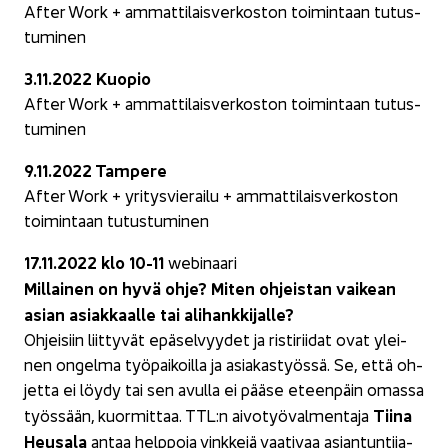
After Work + am­mat­ti­lais­ver­kos­ton toi­min­taan tu­tus­
tu­mi­nen
3.11.2022 Kuo­pio
After Work + am­mat­ti­lais­ver­kos­ton toi­min­taan tu­tus­
tu­mi­nen
9.11.2022 Tam­pe­re
After Work + yri­tys­vie­rai­lu + am­mat­ti­lais­ver­kos­ton
toi­min­taan tu­tus­tu­mi­nen
17.11.2022 klo 10-11
webinaari
Mil­lai­nen on hyvä ohje? Miten oh­jeis­tan vai­kean
asian asiak­kaal­le tai ali­hank­ki­jal­le?
Oh­jei­siin liit­ty­vät epä­sel­vyy­det ja ris­ti­rii­dat ovat ylei­
nen on­gel­ma työ­pai­koil­la ja asia­kas­työs­sä. Se, että oh­
jet­ta ei löydy tai sen avul­la ei pääse eteen­päin omas­sa
Tiina
työs­sään, kuor­mit­taa. TTL:n ai­vo­työ­val­men­ta­ja
Heusa­la
antaa help­po­ja vink­ke­jä vaa­ti­vaa asian­tun­ti­ja­