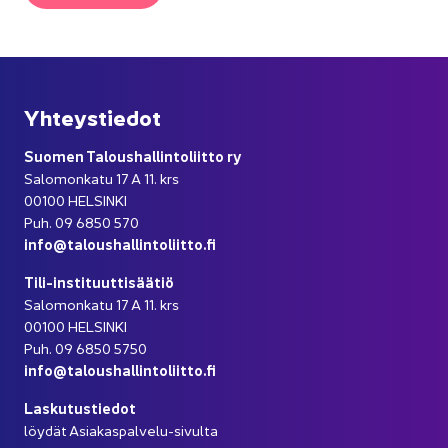
Yh­teys­tie­dot
Suo­men Ta­lous­hal­lin­to­liit­to ry
Sa­lo­mon­ka­tu 17 A 11. krs
00100 HEL­SIN­KI
Puh. 09 6850 570
info@ta­lous­hal­lin­to­liit­to.fi
Tili-​instituuttisäätiö
Sa­lo­mon­ka­tu 17 A 11. krs
00100 HEL­SIN­KI
Puh. 09 6850 5750
info@ta­lous­hal­lin­to­liit­to.fi
Las­ku­tus­tie­dot
löy­dät Asiakaspalvelu-​sivulta