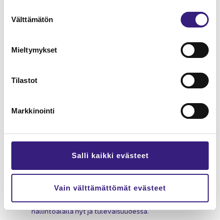
Suos­
Välttämätön
tu­
muk­
sen
Mieltymykset
va­
lin­
ta
Tilastot
URA­TA­RI­NA
19.02.2025
Markkinointi
Val­mis­tau­du huo­lel­la tai lähde roh­keas­ti
yrit­tä­mään – KLT-​tentissä voi me­nes­tyä eri
ta­voin
Salli kaikki evästeet
Vuo­den 2024 KLT-​priimukset ovat Kati Tup­pu­ri
Hy­vin­kääl­tä, Peppi Tuo­hi­maa Nur­mek­ses­ta ja
Suvi Lonka Hä­meen­ky­rös­tä. Tässä haas­tat­te­lus­
Vain välttämättömät evästeet
sa he ja­ka­vat aja­tuk­si­aan KLT-​tutkinnosta ja kir­
jan­pi­don osaa­mi­ses­ta – niil­le on tar­vet­ta ta­lous­
hal­lin­toa­lal­la nyt ja tu­le­vai­suu­des­sa.