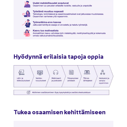
Hyö­dyn­nä eri­lai­sia ta­po­ja oppia
Tukea osaa­mi­sen ke­hit­tä­mi­seen