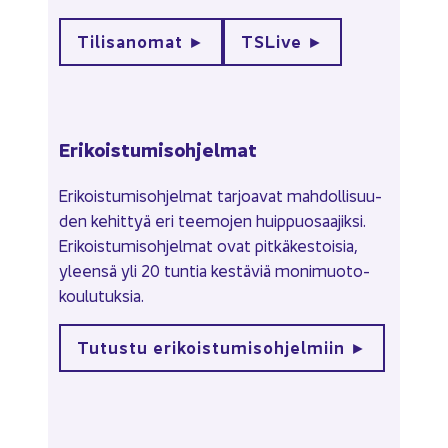
Ti­li­sa­no­mat ►
TS­Li­ve ►
Eri­kois­tu­mis­oh­jel­mat
Eri­kois­tu­mis­oh­jel­mat tar­joa­vat mah­dol­li­suu­
den ke­hit­tyä eri tee­mo­jen huip­puo­saa­jik­si.
Eri­kois­tu­mis­oh­jel­mat ovat pit­kä­kes­toi­sia,
yleen­sä yli 20 tun­tia kes­tä­viä mo­ni­muo­to­
kou­lu­tuk­sia.
Tu­tus­tu eri­kois­tu­mis­oh­jel­miin ►