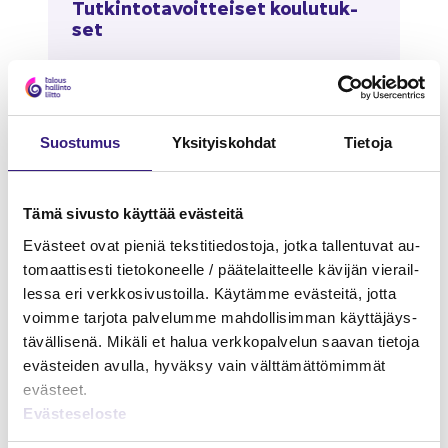
Tut­kin­to­ta­voit­tei­set kou­lu­tuk­
set
Tut­kin­to­ta­voit­tei­set kou­lu­tuk­set ovat
laa­jo­ja ja pit­kä­kes­toi­sia, noin 1–1,5 vuot­ta
kes­tä­viä ko­ko­nai­suuk­sia. Kou­lu­tus­oh­jel­
Suos­tu­mus
Yk­si­tyis­koh­dat
Tie­to­ja
mat to­teu­te­taan op­pi­so­pi­mus­kou­lu­tuk­si­
na.
Tämä si­vus­to käyt­tää eväs­tei­tä
Tu­tus­tu kou­lu­tuk­siin ►
Eväs­teet ovat pie­niä teks­ti­tie­dos­to­ja, jotka tal­len­tu­vat au­
to­maat­ti­ses­ti tie­to­ko­neel­le / pää­te­lait­teel­le kä­vi­jän vie­rail­
les­sa eri verk­ko­si­vus­toil­la. Käy­täm­me eväs­tei­tä, jotta
voim­me tar­jo­ta pal­ve­lum­me mah­dol­li­sim­man käyt­tä­jäys­
Tu­tus­tu myös näi­hin
tä­väl­li­se­nä. Mi­kä­li et halua verk­ko­pal­ve­lun saa­van tie­to­ja
eväs­tei­den avul­la, hy­väk­sy vain vält­tä­mät­tö­mim­mät
eväs­teet.
Eväs­te­se­los­te