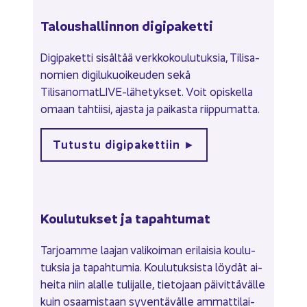
Ta­lous­hal­lin­non di­gi­pa­ket­ti
Di­gi­pa­ket­ti si­säl­tää verk­ko­kou­lu­tuk­sia, Ti­li­sa­
no­mien di­gi­lu­kuoi­keu­den sekä
TilisanomatLIVE-​lähetykset. Voit opis­kel­la
omaan tah­tii­si, ajas­ta ja pai­kas­ta riip­pu­mat­ta.
Tu­tus­tu di­gi­pa­ket­tiin ►
Kou­lu­tuk­set ja ta­pah­tu­mat
Tar­joam­me laa­jan va­li­koi­man eri­lai­sia kou­lu­
tuk­sia ja ta­pah­tu­mia. Kou­lu­tuk­sis­ta löy­dät ai­
hei­ta niin alal­le tu­li­jal­le, tie­to­jaan päi­vit­tä­väl­le
kuin osaa­mis­taan sy­ven­tä­väl­le am­mat­ti­lai­