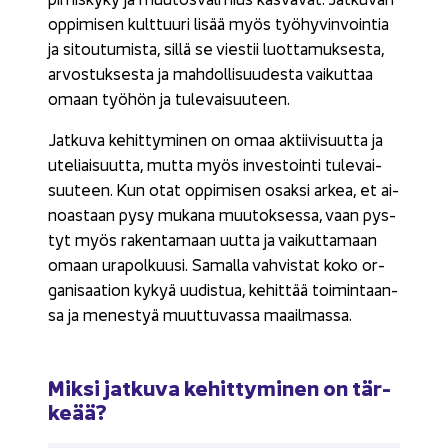
op­pi­mi­sen kult­tuu­ri lisää myös työ­hy­vin­voin­tia
ja si­tou­tu­mis­ta, sillä se vies­tii luot­ta­muk­ses­ta,
ar­vos­tuk­ses­ta ja mah­dol­li­suu­des­ta vai­kut­taa
omaan työ­hön ja tu­le­vai­suu­teen.
Jat­ku­va ke­hit­ty­mi­nen on omaa ak­tii­vi­suut­ta ja
ute­liai­suut­ta, mutta myös in­ves­toin­ti tu­le­vai­
suu­teen. Kun otat op­pi­mi­sen osak­si arkea, et ai­
noas­taan pysy mu­ka­na muu­tok­ses­sa, vaan pys­
tyt myös ra­ken­ta­maan uutta ja vai­kut­ta­maan
omaan ura­pol­kuusi. Sa­mal­la vah­vis­tat koko or­
ga­ni­saa­tion kykyä uu­dis­tua, ke­hit­tää toi­min­taan­
sa ja me­nes­tyä muut­tu­vas­sa maa­il­mas­sa.
Miksi jat­ku­va ke­hit­ty­mi­nen on tär­
ke­ää?