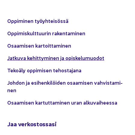
Op­pi­mi­nen työyh­tei­sös­sä
Op­pi­mis­kult­tuu­rin ra­ken­ta­mi­nen
Osaa­mi­sen kar­toit­ta­mi­nen
Jat­ku­va ke­hit­ty­mi­nen ja opis­ke­lu­muo­dot
Te­ko­ä­ly op­pi­mi­sen te­hos­ta­ja­na
Joh­don ja esi­hen­ki­löi­den osaa­mi­sen vah­vis­ta­mi­
nen
Osaa­mi­sen kar­tut­ta­mi­nen uran al­ku­vai­hees­sa
Jaa ver­kos­tos­sa­si