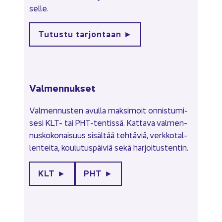
sel­le.
Tu­tus­tu tar­jon­taan ►
Val­men­nuk­set
Val­men­nus­ten avul­la mak­si­moit on­nis­tu­mi­
se­si KLT- tai PHT-​tentissä. Kat­ta­va val­men­
nus­ko­ko­nai­suus si­säl­tää teh­tä­viä, verk­ko­tal­
len­tei­ta, kou­lu­tus­päi­viä sekä har­joi­tus­ten­tin.
KLT ►
PHT ►