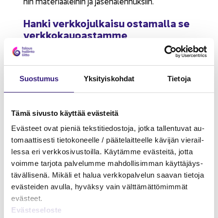
hin ma­te­ri­aa­lei­hin ja jä­sen­alen­nuk­siin.
Hanki verk­ko­jul­kai­su os­ta­mal­la se
verk­ko­kau­pas­tam­me
Siir­ry verk­ko­kaup­paan os­ta­maan jul­kai­su
.
Kun olet suo­rit­ta­nut oston lop­puun, jul­kai­su
Suos­tu­mus
Yk­si­tyis­koh­dat
Tie­to­ja
avau­tuu si­nul­le luet­ta­vak­si het­ken ku­lut­tua tällä
si­vul­la.
Kun olet kir­jau­tu­nee­na si­sään, jul­kai­sun si­säl­lys­
Tämä si­vus­to käyt­tää eväs­tei­tä
luet­te­lo näkyy tämän sivun va­sem­mas­sa si­vu­
Eväs­teet ovat pie­niä teks­ti­tie­dos­to­ja, jotka tal­len­tu­vat au­
pal­kis­sa.
to­maat­ti­ses­ti tie­to­ko­neel­le / pää­te­lait­teel­le kä­vi­jän vie­rail­
les­sa eri verk­ko­si­vus­toil­la. Käy­täm­me eväs­tei­tä, jotta
voim­me tar­jo­ta pal­ve­lum­me mah­dol­li­sim­man käyt­tä­jäys­
tä­väl­li­se­nä. Mi­kä­li et halua verk­ko­pal­ve­lun saa­van tie­to­ja
Pie­nen osa­keyh­tiön esi­merk­ki­ti­lin­pää­tös
eväs­tei­den avul­la, hy­väk­sy vain vält­tä­mät­tö­mim­mät
eväs­teet.
Lu­ki­jal­le
Eväs­te­se­los­te