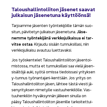
Ta­lous­hal­lin­to­lii­ton jä­se­net saa­vat
jul­kai­sun jä­se­ne­tu­na käyt­töön­sä!
Tar­joam­me jä­sen­ten työn­te­ki­jöil­le tämän suo­
Jä­se­
si­tun, päi­vi­te­tyn jul­kai­sun jä­se­ne­tu­na.
nem­me työn­te­ki­jä­nä verk­ko­jul­kai­sua ei tar­
vit­se ostaa
. Kir­jau­du si­sään tun­nuk­sil­la­si, niin
verk­ko­jul­kai­su avau­tuu luet­ta­vak­si.
Jos työs­ken­te­let Ta­lous­hal­lin­to­lii­ton jä­sen­toi­
mis­tos­sa, mutta et tun­nuk­sil­la­si saa vielä jä­sen­
si­säl­tö­jä auki, syötä omis­sa tie­dois­sa­si yri­tyk­sen
y-​tunnus työnantajani-​kenttään. Jos yri­tys on
Ta­lous­hal­lin­to­lii­ton jäsen, läh­tee tästä vies­ti jä­
se­ny­ri­tyk­sen ni­me­tyl­le vas­tuu­hen­ki­löl­le. Vas­
tuu­hen­ki­lön hy­väk­syn­nän jäl­keen si­nul­la on
pääsy Ta­lous­hal­lin­to­lii­ton jä­se­nil­le tar­koi­tet­tui­