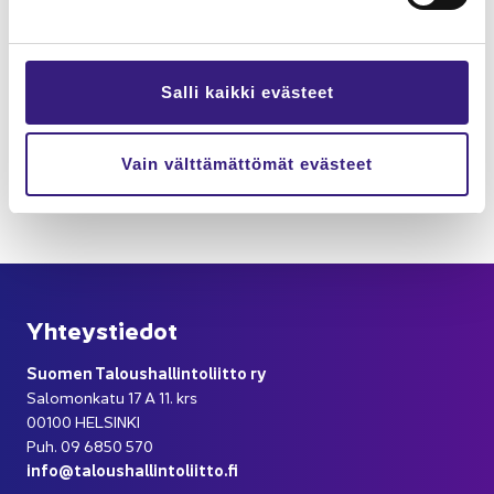
LOP­PU­TYÖ­AR­TIK­KE­LIT
24.08.2021
Etä­työ on tul­lut ti­li­toi­mis­toi­hin jää­däk­seen
Si­vian Im­mo­sen opin­näy­te­työn tu­lok­set ker­to­vat, että
Salli kaikki evästeet
ko­ro­na­pan­de­mia ki­rit­ti ti­li­toi­mis­to­ja etä­työ­harp­pauk­
seen.
Vain välttämättömät evästeet
Työ­elä­mä­tai­dot
Työ ja ura
Yh­teys­tie­dot
Suo­men Ta­lous­hal­lin­to­liit­to ry
Sa­lo­mon­ka­tu 17 A 11. krs
00100 HEL­SIN­KI
Puh. 09 6850 570
info@ta­lous­hal­lin­to­liit­to.fi