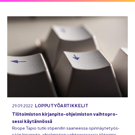
LOP­PU­TYÖ­AR­TIK­KE­LIT
29.09.2022
Ti­li­toi­mis­ton kirjanpito-​ohjelmiston vaih­to­pro­
ses­si käy­tän­nös­sä
Roope Tapio tutki sti­pen­din saa­nees­sa opin­näy­te­työs­
sään kirjanpito-​ohjelmiston vaih­to­pro­ses­sia ti­li­toi­mis­