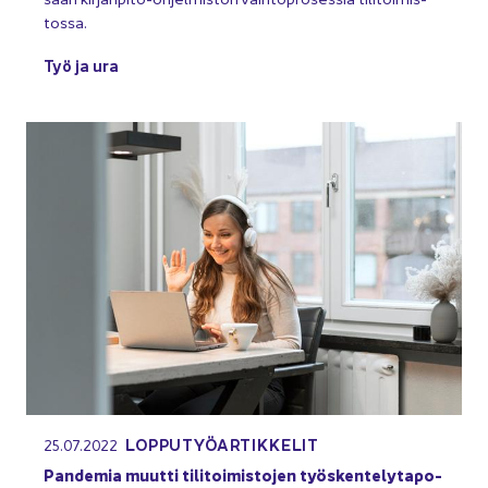
tos­sa.
Työ ja ura
LOP­PU­TYÖ­AR­TIK­KE­LIT
25.07.2022
Pan­de­mia muut­ti ti­li­toi­mis­to­jen työs­ken­te­ly­ta­po­