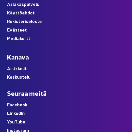
Asia­kas­pal­ve­lu
Käyt­tö­eh­dot
Re­kis­te­ri­se­los­te
Eväs­teet
Me­dia­kort­ti
Ka­na­va
Ar­tik­ke­lit
Kes­kus­te­lu
Seu­raa meitä
Face­book
Lin­ke­dIn
You
Tube
Ins­ta­gram