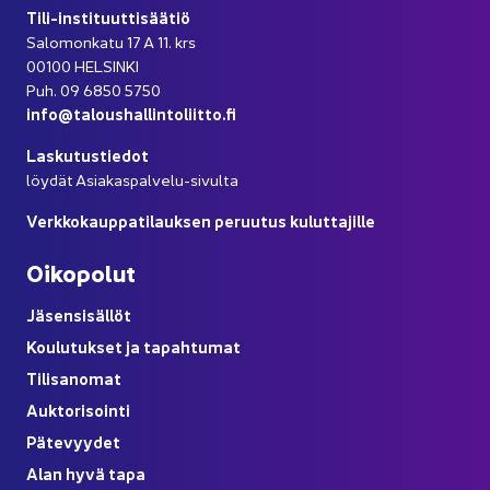
Tili-​instituuttisäätiö
Sa­lo­mon­ka­tu 17 A 11. krs
00100 HEL­SIN­KI
Puh. 09 6850 5750
info@ta­lous­hal­lin­to­liit­to.fi
Las­ku­tus­tie­dot
löy­dät Asiakaspalvelu-​sivulta
Verk­ko­kaup­pa­ti­lauk­sen pe­ruu­tus ku­lut­ta­jil­le
Oi­ko­po­lut
Jä­sen­si­säl­löt
Kou­lu­tuk­set ja ta­pah­tu­mat
Ti­li­sa­no­mat
Auk­to­ri­soin­ti
Pä­te­vyy­det
Alan hyvä tapa