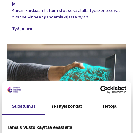
ja
Kai­ken kaik­ki­aan ti­li­toi­mis­tot sekä alal­la työs­ken­te­le­vät
ovat sel­vin­neet pandemia-​ajasta hyvin.
Työ ja ura
Suos­tu­mus
Yk­si­tyis­koh­dat
Tie­to­ja
Tämä si­vus­to käyt­tää eväs­tei­tä
LOP­PU­TYÖ­AR­TIK­KE­LIT
14.02.2022