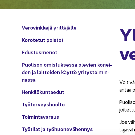
YE
Ve­ro­vink­ke­jä yrit­tä­jäl­le
Ko­ro­te­tut pois­tot
ve
Edus­tus­me­not
Puo­li­son omis­tuk­ses­sa ole­vien ko­nei­
den ja lait­tei­den käyt­tö yri­tys­toi­min­
nas­sa
Voit vä­
antaa p
Hen­ki­lö­kun­tae­dut
Puo­li­s
Työ­ter­veys­huol­to
joi­tet
Toi­min­ta­va­raus
Jos vä­h
Työ­ti­lat ja työ­huo­ne­vä­hen­nys
tä­jä­vä