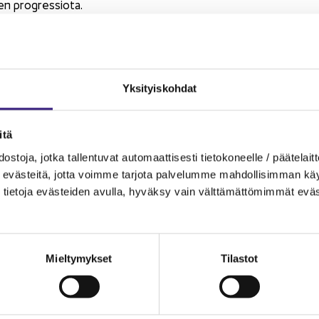
sen progres­sio­ta.
taa siis miet­tiä, vä­hen­nät­kö mak­sut liike-​ ja am­mat­ti­toi­min­nan v
la ve­roil­moi­tuk­sel­la. Ja mi­kä­li puo­li­son an­sio­tu­lot ovat kor­kea
 puo­li­sol­le.
Yk­si­tyis­koh­dat
​maksut ovat kir­jat­tu liike-​ ja am­mat­ti­toi­min­nan me­noik­si ja ha
la, mer­kit­se mak­sut täl­löin liike-​ ja am­mat­ti­toi­min­nan ve­roil
­tä
s­to­ja, jotka tal­len­tu­vat au­to­maat­ti­ses­ti tie­to­ko­neel­le / pää­te­lait­t
joi­tat yri­tys­toi­min­taa vaik­ka­pa osa­keyh­tiö­muo­dos­sa, niin yh
eväs­tei­tä, jotta voim­me tar­jo­ta pal­ve­lum­me mah­dol­li­sim­man käyt­tä
ak­sa­nut. Ja mi­kä­li yhtiö on mak­sa­nut YEL-​maksut vain se voi
tie­to­ja eväs­tei­den avul­la, hy­väk­sy vain vält­tä­mät­tö­mim­mät eväs
Mieltymykset
Tilastot