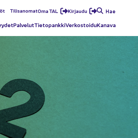
löt
Ti­li­sa­no­mat
Oma TAL
Kir­jau­du
Hae
yy­det
Pal­ve­lut
Tie­to­pank­ki
Ver­kos­toi­du
Ka­na­va