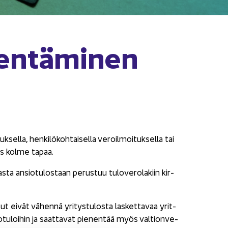
n­tä­mi­nen
el­la, hen­ki­lö­koh­tai­sel­la ve­roil­moi­tuk­sel­la tai
siis kolme tapaa.
a an­sio­tu­los­taan pe­rus­tuu tu­lo­ve­ro­la­kiin kir­
ut eivät vä­hen­nä yri­tys­tu­los­ta las­ket­ta­vaa yrit­
o­tu­loi­hin ja saat­ta­vat pie­nen­tää myös val­tion­ve­