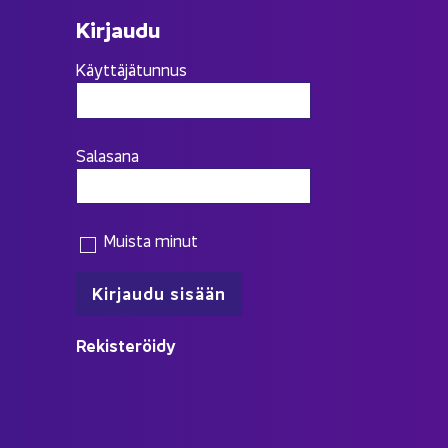
Kir­jau­du
Käyttäjätunnus
Salasana
Muista minut
Re­kis­te­röi­dy