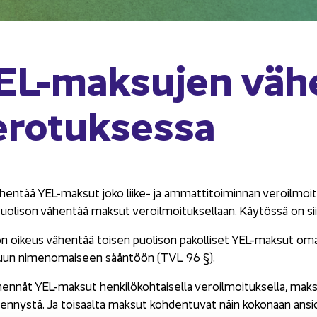
L-​maksujen vä­he
­ro­tuk­ses­sa
hen­tää YEL-​maksut joko liike-​ ja am­mat­ti­toi­min­nan ve­roil­moi­tuk­s
uo­li­son vä­hen­tää mak­sut ve­roil­moi­tuk­sel­laan. Käy­tös­sä on 
on oi­keus vä­hen­tää toi­sen puo­li­son pa­kol­li­set YEL-​maksut omas­t
­tuun ni­men­omai­seen sään­töön (TVL 96 §).
en­nät YEL-​maksut hen­ki­lö­koh­tai­sel­la ve­roil­moi­tuk­sel­la, mak­s
­hen­nys­tä. Ja toi­saal­ta mak­sut koh­den­tu­vat näin ko­ko­naan an­si