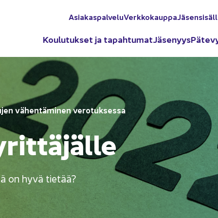
Asia­kas­pal­ve­lu
Verk­ko­kaup­pa
Jä­sen­si­säl­
Kou­lu­tuk­set ja ta­pah­tu­mat
Jä­se­nyys
Pä­te­v
en vä­hen­tä­mi­nen ve­ro­tuk­ses­sa
rit­tä­jäl­le
itä on hyvä tie­tää?