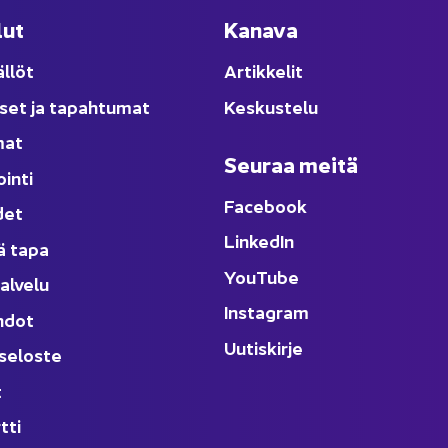
lut
Ka­na­va
äl­löt
Ar­tik­ke­lit
­set ja ta­pah­tu­mat
Kes­kus­te­lu
­mat
Seu­raa meitä
oin­ti
Face­book
­det
Lin­ke­dIn
ä tapa
You
Tube
al­ve­lu
Ins­ta­gram
h­dot
Uu­tis­kir­je
­se­los­te
t
t­ti