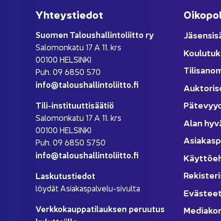
Yh­teys­tie­dot
Oi­ko­po­
Suo­men Ta­lous­hal­lin­to­liit­to ry
Jä­sen­si­s
Sa­lo­mon­ka­tu 17 A 11. krs
Kou­lu­tuk
00100 HEL­SIN­KI
Ti­li­sa­no
Puh. 09 6850 570
info@ta­lous­hal­lin­to­liit­to.fi
Auk­to­ri­s
Pä­te­vyy
Tili-​instituuttisäätiö
Sa­lo­mon­ka­tu 17 A 11. krs
Alan hyv
00100 HEL­SIN­KI
Asia­kas­p
Puh. 09 6850 5750
info@ta­lous­hal­lin­to­liit­to.fi
Käyt­tö­e
Re­kis­te­ri
Las­ku­tus­tie­dot
löy­dät Asiakaspalvelu-​sivulta
Eväs­tee
Verk­ko­kaup­pa­ti­lauk­sen pe­ruu­tus
Me­dia­kor