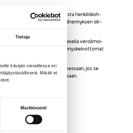
e­roil­moi­tuk­sel­la vai an­sio­tu­los­ta hen­ki­lö­koh­
m­mat, täl­löin kan­nat­taa har­ki­ta vä­hen­nyk­sen siir­
Tie­to­ja
­luat vä­hen­tää ne hen­ki­lö­koh­tai­sel­la ve­roil­moi­
­moi­tuk­ses­sa koh­taan ”Muut vä­hen­nys­kel­vot­to­mat
eel­le kä­vi­jän vie­rail­les­sa eri
tiö voi vä­hen­tää mak­sut ve­ro­tuk­ses­saan, jos se
­jäys­tä­väl­li­se­nä. Mi­kä­li et
 myös vä­hen­tää ne ve­ro­tuk­ses­saan.
­teet.
Markkinointi