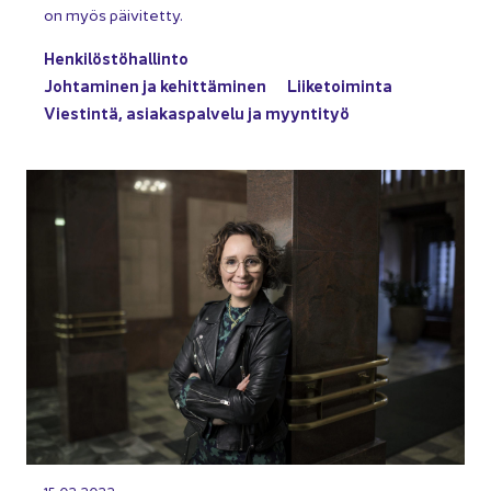
on myös päi­vi­tet­ty.
Hen­ki­lös­tö­hal­lin­to
Joh­ta­mi­nen ja ke­hit­tä­mi­nen
Lii­ke­toi­min­ta
Vies­tin­tä, asia­kas­pal­ve­lu ja myyn­ti­työ