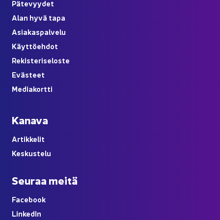
Pä­te­vyy­det
Alan hyvä tapa
Asia­kas­pal­ve­lu
Käyt­tö­eh­dot
Re­kis­te­ri­se­los­te
Eväs­teet
Me­dia­kort­ti
Ka­na­va
Ar­tik­ke­lit
Kes­kus­te­lu
Seu­raa meitä
Face­book
Lin­ke­dIn