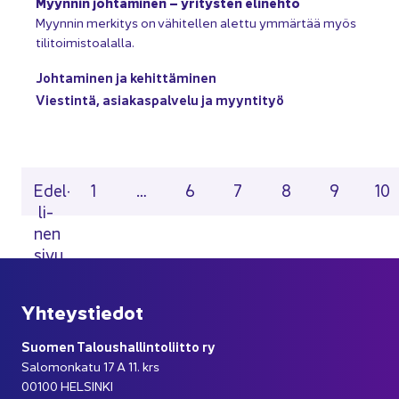
Myyn­nin joh­ta­mi­nen – yri­tys­ten eli­neh­to
Myyn­nin mer­ki­tys on vä­hi­tel­len alet­tu ym­mär­tää myös
ti­li­toi­mis­toa­lal­la.
Joh­ta­mi­nen ja ke­hit­tä­mi­nen
Vies­tin­tä, asia­kas­pal­ve­lu ja myyn­ti­työ
Ar­tik­ke­lien si­vu­tus
Sivu
Sivu
Sivu
Sivu
Sivu
Siv
Edel­
1
…
6
7
8
9
10
li­
nen
sivu
Yh­teys­tie­dot
Suo­men Ta­lous­hal­lin­to­liit­to ry
Sa­lo­mon­ka­tu 17 A 11. krs
00100 HEL­SIN­KI