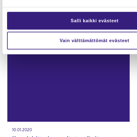
tys­mää­rä huo­mau­tuk­sia. Ti­li­toi­mis­tot ovat silti hy­väs­sä
kun­nos­sa ja tyy­ty­väi­siä tar­kas­tuk­siin.
Salli kaikki evästeet
Joh­ta­mi­nen ja ke­hit­tä­mi­nen
Vain välttämättömät evästeet
10.01.2020