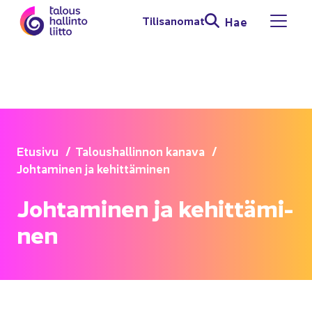
Siir­ry si­säl­töön
Ti­li­sa­no­mat
Hae
Avaa 
Etusi­vu
Ta­lous­hal­lin­non ka­na­va
Joh­ta­mi­nen ja ke­hit­tä­mi­nen
Joh­ta­mi­nen ja ke­hit­tä­mi­
nen