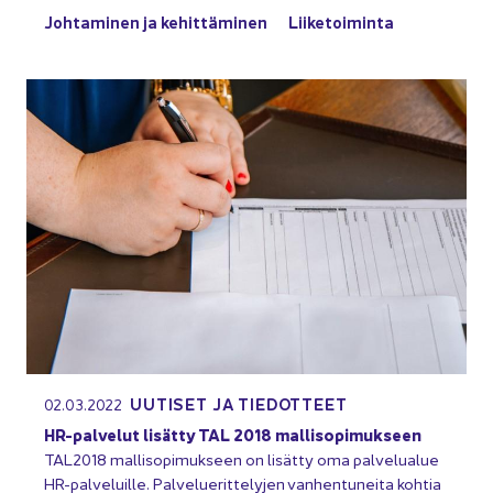
Joh­ta­mi­nen ja ke­hit­tä­mi­nen
Lii­ke­toi­min­ta
UU­TI­SET JA TIE­DOT­TEET
02.03.2022
HR-​palvelut li­sät­ty TAL 2018 mal­li­so­pi­muk­seen
TAL2018 mal­li­so­pi­muk­seen on li­sät­ty oma pal­ve­lua­lue
HR-​palveluille. Pal­ve­lue­rit­te­ly­jen van­hen­tu­nei­ta koh­tia