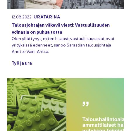
URA­TA­RI­NA
12.08.2022
Ta­lous­joh­ta­jan vä­ke­vä vies­ti: Vas­tuul­li­suu­den
ydin­a­sia on puhua totta
Olen yl­lät­ty­nyt, miten hi­taas­ti vas­tuul­li­suus­asiat ovat
yri­tyk­sis­sä eden­neet, sanoo Sa­ras­tian ta­lous­joh­ta­ja
Anet­te Vaini-​Antila.
Työ ja ura