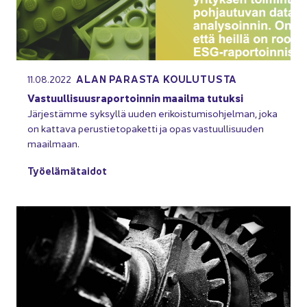
ALAN PA­RAS­TA KOU­LU­TUS­TA
11.08.2022
Vas­tuul­li­suus­ra­por­toin­nin maa­il­ma tu­tuk­si
Jär­jes­täm­me syk­syl­lä uuden eri­kois­tu­mis­oh­jel­man, joka
on kat­ta­va pe­rus­tie­to­pa­ket­ti ja opas vas­tuul­li­suu­den
maa­il­maan.
Työ­elä­mä­tai­dot