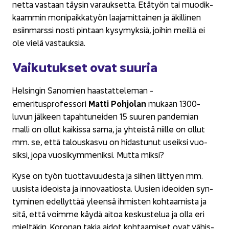
net­ta vas­taan täy­sin va­rauk­set­ta. Etä­työn tai muo­dik­
kaam­min mo­ni­paik­ka­työn laa­ja­mit­tai­nen ja äkil­li­nen
esiin­mars­si nosti pin­taan ky­sy­myk­siä, joi­hin meil­lä ei
ole vielä vas­tauk­sia.
Vai­ku­tuk­set ovat suu­ria
Hel­sin­gin Sa­no­mien haas­tat­te­le­man ­
Matti
Poh­jo­lan
emeritusprofessori
mu­kaan 1300-​
luvun jäl­keen ta­pah­tu­nei­den 15 ­suuren pan­de­mian
malli on ollut kai­kis­sa sama, ja yh­teis­tä niil­le on ollut
mm. se, että ta­lous­kas­vu on hi­das­tu­nut useik­si vuo­
sik­si, jopa vuo­si­kym­me­nik­si. Mutta miksi?
Kyse on työn tuot­ta­vuu­des­ta ja sii­hen liit­tyen mm.
uusis­ta ideois­ta ja in­no­vaa­tios­ta. Uusien ideoi­den syn­
ty­mi­nen edel­lyt­tää yleen­sä ih­mis­ten koh­taa­mis­ta ja
sitä, että voim­me käydä aitoa kes­kus­te­lua ja olla eri
miel­tä­kin. Ko­ro­nan takia aidot koh­taa­mi­set ovat vä­his­