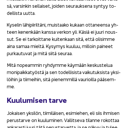
sä, var­sin­kin sel­lai­set, joi­den seu­rauk­se­na syn­tyy to­
del­lis­ta uutta.
Ky­se­lin lä­hi­pii­ril­tä­ni, muis­taa­ko ku­kaan ot­ta­neen­sa yh­
teen ke­nen­kään kans­sa ver­kon yli. Käsiä ei juuri nous­
sut. Se ei tar­koit­ta­ne kui­ten­kaan sitä, että oli­sim­me
aina samaa miel­tä. Ky­sy­mys kuu­luu, mil­loin pai­neet
pur­kau­tu­vat ja mitä siitä seu­raa.
Mitä no­peam­min ryh­dym­me käy­mään kes­kus­te­lua
mo­ni­paik­ka­työs­tä ja sen to­del­li­sis­ta vai­ku­tuk­sis­ta yk­si­
löi­hin ja tii­mei­hin, sitä pie­nem­mil­lä vau­rioil­la pää­sem­
me.
Kuu­lu­mi­sen tarve
Jo­kai­sen yk­si­lön, tii­mi­läi­sen, esi­mie­hen, eli siis ih­mi­sen
pe­rus­tar­ve on kuu­lu­mi­nen. Val­lit­se­va ti­lan­ne ro­kot­taa
an­ka­ras­ti juuri tätä pe­rus­tar­vet­ta, ja se näkyy ja tulee