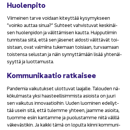
Huo­len­pi­to
Vii­mei­nen tarve voi­daan ki­teyt­tää ky­sy­myk­seen
”voin­ko aut­taa sinua?” Suh­teet vah­vis­tu­vat kes­ki­näi­
sen huo­len­pi­don ja vä­lit­tä­mi­sen kaut­ta. Huip­pu­tii­min
tun­nis­taa siitä, että sen jä­se­net ai­dos­ti vä­lit­tä­vät toi­
sis­taan, ovat val­mii­na tu­ke­maan toi­si­aan, tur­vaa­maan
tois­ten­sa se­lus­tan ja näin syn­nyt­tä­mään lisää yh­te­näi­
syyt­tä ja luot­ta­mus­ta.
Kom­mu­ni­kaa­tio rat­kai­see
Pan­de­mia vai­ku­tuk­set ulot­tu­vat laa­jal­le. Ta­lou­den nä­
kö­kul­mas­ta yksi haas­teel­li­sim­mis­ta asiois­ta on juuri
sen vai­ku­tus in­no­vaa­tioi­hin. Uuden luo­mi­nen edel­lyt­
tää usein sitä, että tu­lem­me yh­teen, jaam­me asioi­ta,
tuom­me esiin kan­tam­me ja puo­lus­tam­me niitä vä­lil­lä
vä­ke­väs­ti­kin. Ja kaik­ki tämä on lo­pul­ta kiin­ni kom­mu­ni­