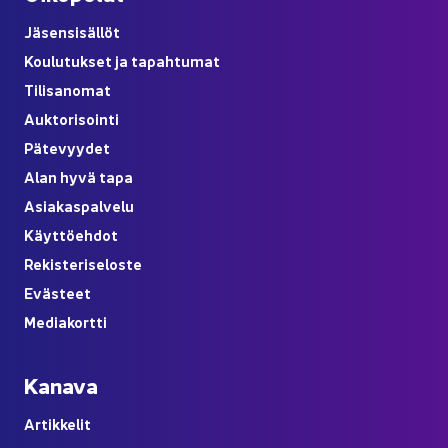
Jä­sen­si­säl­löt
Kou­lu­tuk­set ja ta­pah­tu­mat
Ti­li­sa­no­mat
Auk­to­ri­soin­ti
Pä­te­vyy­det
Alan hyvä tapa
Asia­kas­pal­ve­lu
Käyt­tö­eh­dot
Re­kis­te­ri­se­los­te
Eväs­teet
Me­dia­kort­ti
Ka­na­va
Ar­tik­ke­lit