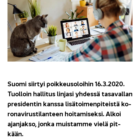
Suomi siir­tyi poik­keus­o­loi­hin 16.3.2020.
Tuol­loin hal­li­tus lin­ja­si yh­des­sä ta­sa­val­lan
pre­si­den­tin kans­sa li­sä­toi­men­pi­teis­tä ko­
ro­na­vi­rus­ti­lan­teen hoi­ta­mi­sek­si. Alkoi
ajan­jak­so, jonka muis­tam­me vielä pit­
kään.