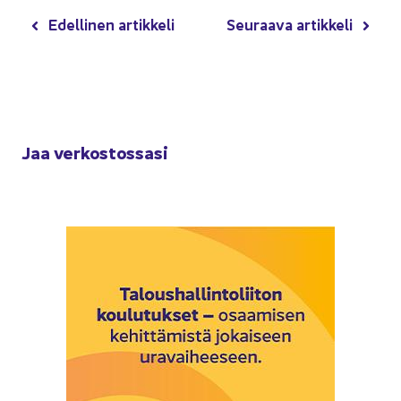
Edel­li­nen ar­tik­ke­li
Seu­raa­va ar­tik­ke­li
Jaa ver­kos­tos­sa­si