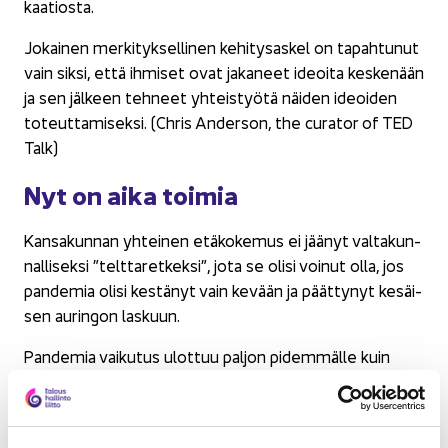
kaa­tios­ta.
Jo­kai­nen mer­ki­tyk­sel­li­nen ke­hi­ty­sas­kel on ta­pah­tu­nut
vain siksi, että ih­mi­set ovat ja­ka­neet ideoi­ta kes­ke­nään
ja sen jäl­keen teh­neet yh­teis­työ­tä näi­den ideoi­den
to­teut­ta­mi­sek­si. (Chris An­der­son, the cu­ra­tor of TED
Talk)
Nyt on aika toi­mia
Kan­sa­kun­nan yh­tei­nen etä­ko­ke­mus ei jää­nyt val­ta­kun­
nal­li­sek­si ”telt­ta­ret­kek­si”, jota se olisi voi­nut olla, jos
pan­de­mia olisi kes­tä­nyt vain ke­vään ja päät­ty­nyt ke­säi­
sen au­rin­gon las­kuun.
Pan­de­mia vai­ku­tus ulot­tuu pal­jon pi­dem­mäl­le kuin
osaam­me aja­tel­la­kaan. Voim­me olla iloi­sia, jos pa­him­
man vai­heen kesto jää vain muu­ta­maan vuo­teen.
Uusi nor­maa­li on totta, mutta menee vielä kauan