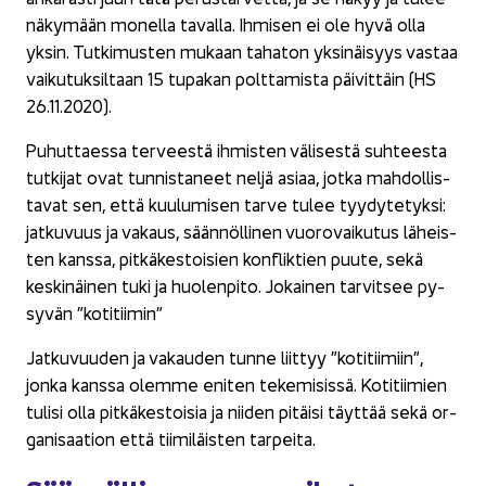
nä­ky­mään mo­nel­la ta­val­la. Ih­mi­sen ei ole hyvä olla
yksin. Tut­ki­mus­ten mu­kaan ta­ha­ton yk­si­näi­syys vas­taa
vai­ku­tuk­sil­taan 15 tu­pa­kan polt­ta­mis­ta päi­vit­täin (HS
26.11.2020).
Pu­hut­taes­sa ter­vees­tä ih­mis­ten vä­li­ses­tä suh­tees­ta
tut­ki­jat ovat tun­nis­ta­neet neljä asiaa, jotka mah­dol­lis­
ta­vat sen, että kuu­lu­mi­sen tarve tulee tyy­dy­te­tyk­si:
jat­ku­vuus ja va­kaus, sään­nöl­li­nen vuo­ro­vai­ku­tus lä­heis­
ten kans­sa, pit­kä­kes­toi­sien konflik­tien puute, sekä
kes­ki­näi­nen tuki ja huo­len­pi­to. Jo­kai­nen tar­vit­see py­
sy­vän ”ko­ti­tii­min”
Jat­ku­vuu­den ja va­kau­den tunne liit­tyy ”ko­ti­tii­miin”,
jonka kans­sa olem­me eni­ten te­ke­mi­sis­sä. Ko­ti­tii­mien
tu­li­si olla pit­kä­kes­toi­sia ja nii­den pi­täi­si täyt­tää sekä or­
ga­ni­saa­tion että tii­mi­läis­ten tar­pei­ta.