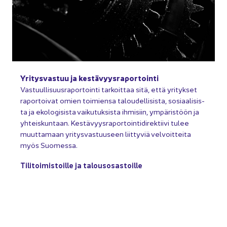
Yri­tys­vas­tuu ja kes­tä­vyys­ra­por­toin­ti
Vas­tuul­li­suus­ra­por­toin­ti tar­koit­taa sitä, että yri­tyk­set
ra­por­toi­vat omien toi­mien­sa ta­lou­del­li­sis­ta, so­si­aa­li­sis­
ta ja eko­lo­gi­sis­ta vai­ku­tuk­sis­ta ih­mi­siin, ym­pä­ris­töön ja
yh­teis­kun­taan. Kes­tä­vyys­ra­por­toin­ti­di­rek­tii­vi tulee
muut­ta­maan yri­tys­vas­tuuseen liit­ty­viä vel­voit­tei­ta
myös Suo­mes­sa.
Ti­li­toi­mis­toil­le ja ta­lous­osas­toil­le