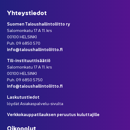
Yh­teys­tie­dot
Suo­men Ta­lous­hal­lin­to­liit­to ry
Sa­lo­mon­ka­tu 17 A 11. krs
00100 HEL­SIN­KI
Puh. 09 6850 570
info@ta­lous­hal­lin­to­liit­to.fi
Tili-​instituuttisäätiö
Sa­lo­mon­ka­tu 17 A 11. krs
00100 HEL­SIN­KI
Puh. 09 6850 5750
info@ta­lous­hal­lin­to­liit­to.fi
Las­ku­tus­tie­dot
löy­dät Asiakaspalvelu-​sivulta
Verk­ko­kaup­pa­ti­lauk­sen pe­ruu­tus ku­lut­ta­jil­le
Oi­ko­po­lut