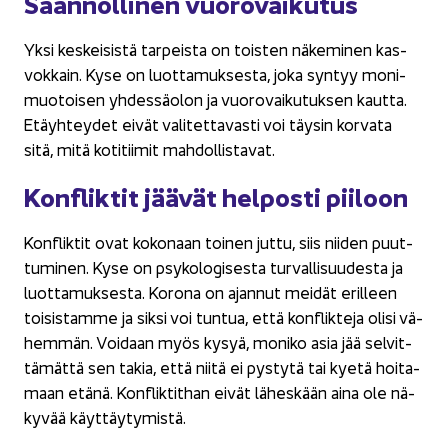
Sään­nöl­li­nen vuo­ro­vai­ku­tus
Yksi kes­kei­sis­tä tar­peis­ta on tois­ten nä­ke­mi­nen kas­
vok­kain. Kyse on luot­ta­muk­ses­ta, joka syn­tyy mo­ni­
muo­toi­sen yhdessä­olon ja vuo­ro­vai­ku­tuk­sen kaut­ta.
Etäyh­tey­det eivät va­li­tet­ta­vas­ti voi täy­sin kor­va­ta
sitä, mitä ko­ti­tii­mit mah­dol­lis­ta­vat.
Konflik­tit jää­vät hel­pos­ti pii­loon
Konflik­tit ovat ko­ko­naan toi­nen juttu, siis nii­den puut­
tu­mi­nen. Kyse on psy­ko­lo­gi­ses­ta tur­val­li­suu­des­ta ja
luot­ta­muk­ses­ta. Ko­ro­na on ajan­nut mei­dät eril­leen
toi­sis­tam­me ja siksi voi tun­tua, että konflik­te­ja olisi vä­
hem­män. Voi­daan myös kysyä, mo­ni­ko asia jää sel­vit­
tä­mät­tä sen takia, että niitä ei pys­ty­tä tai kyetä hoi­ta­
maan etänä. Konflik­tit­han eivät lä­hes­kään aina ole nä­
ky­vää käyt­täy­ty­mis­tä.