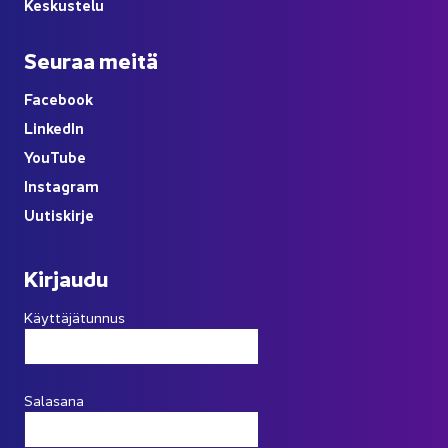
Kes­kus­te­lu
Seu­raa meitä
Face­book
Lin­ke­dIn
You
Tube
Ins­ta­gram
Uu­tis­kir­je
Kir­jau­du
Käyttäjätunnus
Salasana