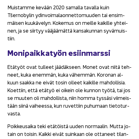
Muis­tam­me ke­vään 2020 sa­mal­la ta­val­la kuin
Tšernobylin ydinvoima­laonnettomuuden tai en­sim­
mäi­sen kuu­kä­ve­lyn. Ko­ke­mus on meil­le kai­kil­le yh­tei­
nen, ja se siir­tyy vää­jää­mät­tä kan­sa­kun­nan sy­vä­muis­
tiin.
Mo­ni­paik­ka­työn esiin­mars­si
Etä­työt ovat tul­leet jää­däk­seen. Monet ovat niitä teh­
neet, kuka enem­män, kuka vä­hem­män. Ko­ro­nan al­
kuun saak­ka ne eivät tosin ol­leet kai­kil­le mah­dol­li­sia.
Koet­tiin, että etä­työ ei oi­kein ole kun­non työtä, tai jos
se muu­ten oli mah­dol­lis­ta, niin homma tys­sä­si vii­meis­
tään siinä vai­hees­sa, kun ­ruvettiin pu­hu­maan tie­to­tur­
vas­ta.
Poik­keus­ai­ka teki etä­töis­tä uuden nor­maa­lin. Mutta jo­
tain on toi­sin. Kaik­ki eivät suin­kaan ole ot­ta­neet ti­lan­