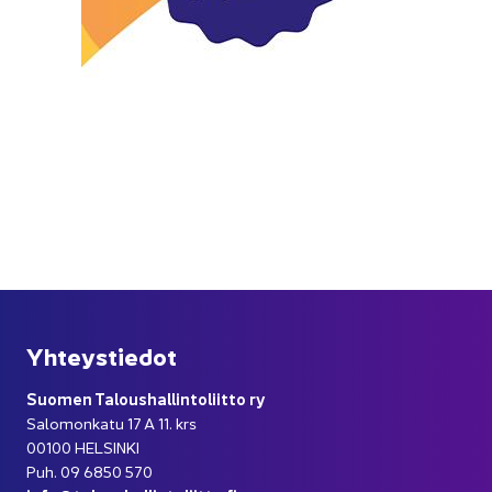
Yh­teys­tie­dot
Suo­men Ta­lous­hal­lin­to­liit­to ry
Sa­lo­mon­ka­tu 17 A 11. krs
00100 HEL­SIN­KI
Puh. 09 6850 570