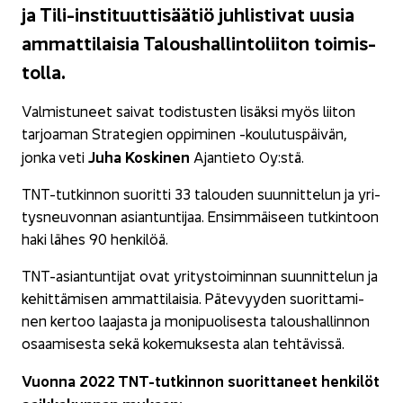
ja Tili-​instituuttisäätiö juh­lis­ti­vat uusia
am­mat­ti­lai­sia Ta­lous­hal­lin­to­lii­ton toi­mis­
tol­la.
Val­mis­tu­neet sai­vat to­dis­tus­ten li­säk­si myös lii­ton
tar­joa­man Stra­te­gien op­pi­mi­nen -​koulutuspäivän,
Juha Kos­ki­nen
jonka veti
Ajan­tie­to Oy:stä.
TNT-​tutkinnon suo­rit­ti 33 ta­lou­den suun­nit­te­lun ja yri­
tys­neu­von­nan asian­tun­ti­jaa. En­sim­mäi­seen tut­kin­toon
haki lähes 90 hen­ki­löä.
TNT-​asiantuntijat ovat yri­tys­toi­min­nan suun­nit­te­lun ja
ke­hit­tä­mi­sen am­mat­ti­lai­sia. Pä­te­vyy­den suo­rit­ta­mi­
nen ker­too laa­jas­ta ja mo­ni­puo­li­ses­ta ta­lous­hal­lin­non
osaa­mi­ses­ta sekä ko­ke­muk­ses­ta alan teh­tä­vis­sä.
Vuon­na 2022 TNT-​tutkinnon suo­rit­ta­neet hen­ki­löt