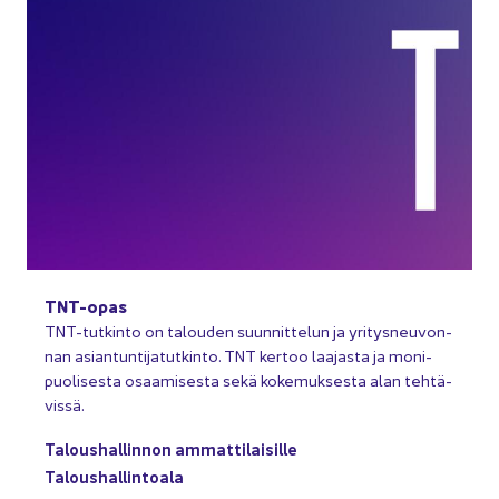
TNT-​opas
TNT-​tutkinto on ta­lou­den suun­nit­te­lun ja yri­tys­neu­von­
nan asian­tun­ti­ja­tut­kin­to. TNT ker­too laa­jas­ta ja mo­ni­
puo­li­ses­ta osaa­mi­ses­ta sekä ko­ke­muk­ses­ta alan teh­tä­
vis­sä.
Ta­lous­hal­lin­non am­mat­ti­lai­sil­le
Ta­lous­hal­lin­toa­la