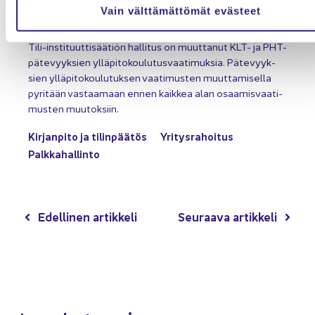
Vain välttämättömät evästeet
Muu­tok­sia pä­te­vyyk­sien yl­lä­pi­to­vaa­ti­muk­siin –
yri­tys­ra­hoi­tus mu­kaan KLT-​osaamiseen
Tili-​instituuttisäätiön hal­li­tus on muut­ta­nut KLT- ja PHT-​
pätevyyksien yl­lä­pi­to­kou­lu­tus­vaa­ti­muk­sia. Pä­te­vyyk­
sien yl­lä­pi­to­kou­lu­tuk­sen vaa­ti­mus­ten muut­ta­mi­sel­la
py­ri­tään vas­taa­maan ennen kaik­kea alan osaa­mis­vaa­ti­
mus­ten muu­tok­siin.
Kir­jan­pi­to ja ti­lin­pää­tös
Yri­tys­ra­hoi­tus
Palk­ka­hal­lin­to
Edel­li­nen ar­tik­ke­li
Seu­raa­va ar­tik­ke­li