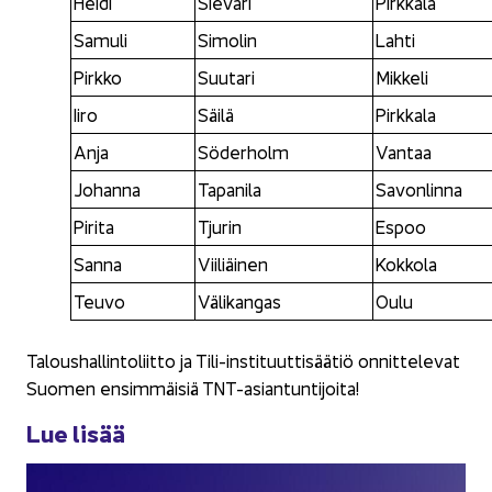
Heidi
Sie­va­ri
Pirk­ka­la
Sa­mu­li
Si­mo­lin
Lahti
Pirk­ko
Suu­ta­ri
Mik­ke­li
Iiro
Säilä
Pirk­ka­la
Anja
Sö­der­holm
Van­taa
Jo­han­na
Ta­pa­ni­la
Sa­von­lin­na
Pi­ri­ta
Tju­rin
Espoo
Sanna
Vii­liäi­nen
Kok­ko­la
Teuvo
Vä­li­kan­gas
Oulu
Ta­lous­hal­lin­to­liit­to ja Tili-​instituuttisäätiö on­nit­te­le­vat
Suo­men en­sim­mäi­siä TNT-​asiantuntijoita!
Lue lisää