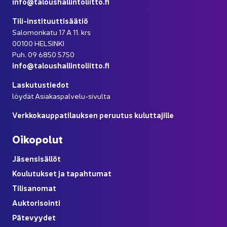
info@ta­lous­hal­lin­to­liit­to.fi
Tili-​instituuttisäätiö
Sa­lo­mon­ka­tu 17 A 11. krs
00100 HEL­SIN­KI
Puh. 09 6850 5750
info@ta­lous­hal­lin­to­liit­to.fi
Las­ku­tus­tie­dot
löy­dät Asiakaspalvelu-​sivulta
Verk­ko­kaup­pa­ti­lauk­sen pe­ruu­tus ku­lut­ta­jil­le
Oi­ko­po­lut
Jä­sen­si­säl­löt
Kou­lu­tuk­set ja ta­pah­tu­mat
Ti­li­sa­no­mat
Auk­to­ri­soin­ti
Pä­te­vyy­det