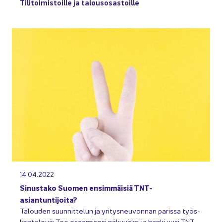
Ti­li­toi­mis­toil­le ja ta­lous­osas­toil­le
14.04.2022
Si­nus­ta­ko Suo­men en­sim­mäi­siä TNT-​
asiantuntijoita?
Ta­lou­den suun­nit­te­lun ja yri­tys­neu­von­nan pa­ris­sa työs­
ken­te­le­vä: Tee osaa­mi­se­si nä­ky­väk­si ja hanki uusi TNT-​