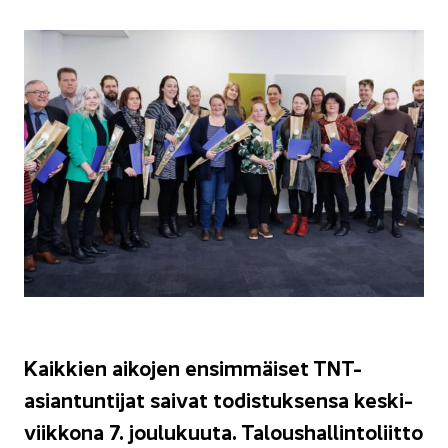
Kaik­kien ai­ko­jen en­sim­mäi­set TNT-​
asiantuntijat sai­vat to­dis­tuk­sen­sa kes­ki­
viik­ko­na 7. jou­lu­kuu­ta. Ta­lous­hal­lin­to­liit­to