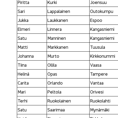
Pi­rit­ta
Kurki
Joen­suu
Sari
Lap­pa­lai­nen
Ou­to­kum­pu
Jukka
Lauk­ka­nen
Espoo
El­me­ri
Lin­ne­ra
Kan­gas­nie­mi
Satu
Man­ni­nen
Kan­gas­nie­mi
Matti
Mark­ka­nen
Tuusu­la
Jo­han­na
Murto
Kirk­ko­num­mi
Tiina
Ol­li­la
Vaasa
He­li­nä
Opas
Tam­pe­re
Ca­ri­ta
Or­lan­do
Van­taa
Mari
Pel­to­la
Ori­ve­si
Terhi
Ruo­ko­lai­nen
Ruo­ko­lah­ti
Satu
Saa­ri­maa
My­nä­mä­ki