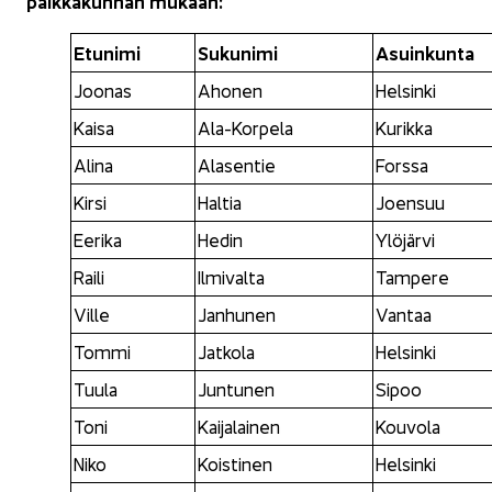
paik­ka­kun­nan mu­kaan:
Etu­ni­mi
Su­ku­ni­mi
Asuin­kun­ta
Joo­nas
Aho­nen
Hel­sin­ki
Kaisa
Ala-​Korpela
Ku­rik­ka
Alina
Ala­sen­tie
Fors­sa
Kirsi
Hal­tia
Joen­suu
Ee­ri­ka
Hedin
Ylö­jär­vi
Raili
Il­mi­val­ta
Tam­pe­re
Ville
Jan­hu­nen
Van­taa
Tommi
Jat­ko­la
Hel­sin­ki
Tuula
Jun­tu­nen
Sipoo
Toni
Kai­ja­lai­nen
Kou­vo­la
Niko
Kois­ti­nen
Hel­sin­ki