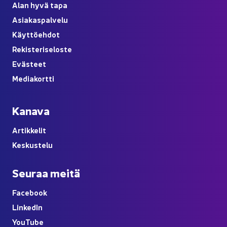
Alan hyvä tapa
Asia­kas­pal­ve­lu
Käyt­tö­eh­dot
Re­kis­te­ri­se­los­te
Eväs­teet
Me­dia­kort­ti
Ka­na­va
Ar­tik­ke­lit
Kes­kus­te­lu
Seu­raa meitä
Face­book
Lin­ke­dIn
You
Tube