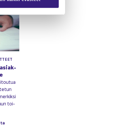
OT­TEET
 asiak­
le
i­tou­tua
­te­tun
er­kik­si
tuun toi­
n­ta