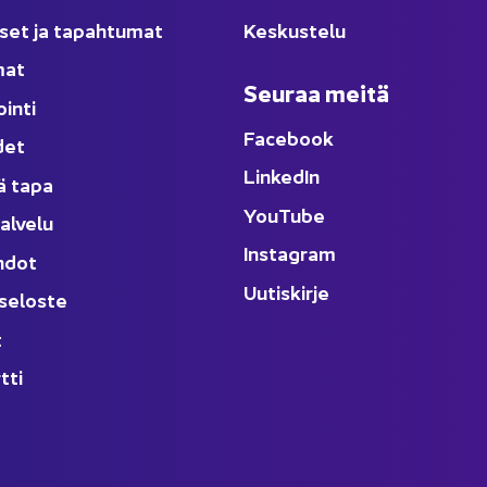
­set ja ta­pah­tu­mat
Kes­kus­te­lu
­mat
Seu­raa meitä
oin­ti
Face­book
­det
Lin­ke­dIn
ä tapa
You
Tube
al­ve­lu
Ins­ta­gram
h­dot
Uu­tis­kir­je
­se­los­te
t
t­ti