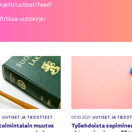
vin­jet­ti/uu­ti­set/feed/
o.fi/tilaa-​uutiskirje/
2
05.10.2021
UU­TI­SET JA TIE­DOT­TEET
UU­TI­SET JA TIE­DO
toi­min­ta­lain muu­tos
Työ­eh­dois­ta so­pi­mi­n