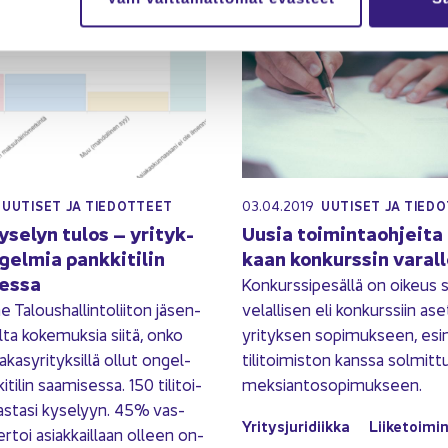
03.04.2019
UU­TI­SET JA TIE­DOT­TEET
UU­TI­SET JA TIE­D
y­se­lyn tulos – yri­tyk­
Uusia toi­min­taoh­jei­ta
­gel­mia pank­ki­ti­lin
kaan kon­kurs­sin va­ral­
es­sa
Kon­kurs­si­pe­säl­lä on oi­keus s
Ta­lous­hal­lin­to­lii­ton jä­sen­
ve­lal­li­sen eli kon­kurs­siin ase
il­ta ko­ke­muk­sia siitä, onko
yri­tyk­sen so­pi­muk­seen, esi­m
a­kas­yri­tyk­sil­lä ollut on­gel­
ti­li­toi­mis­ton kans­sa sol­mit­
­ti­lin saa­mi­ses­sa. 150 ti­li­toi­
mek­sian­to­so­pi­muk­seen.
s­ta­si ky­se­lyyn. 45% vas­
Yri­tys­ju­ri­diik­ka
Lii­ke­toi­mi
ker­toi asiak­kail­laan ol­leen on­