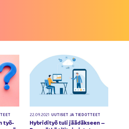
22.09.2021
T­TEET
UU­TI­SET JA TIE­DOT­TEET
en työ­
Hy­bri­di­työ tuli jää­däk­seen –