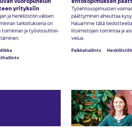
ku­van vuo­ro­pu­he­lun
eh­to­so­pi­muk­sen päät­
­teen yri­tyk­siin
Työ­eh­to­so­pi­mus­ten voi­mas
jan ja hen­ki­lös­tön vä­li­sen
päät­ty­mi­nen ai­heut­taa ky­sy
i­min­nan tar­koi­tuk­se­na on
Ha­luam­me tällä tie­dot­teel­l
n toi­min­nan ja työ­olo­suh­tei­
li­toi­mis­to­jen toi­min­taa ja as
­tä­mi­nen.
ve­lua.
­diik­ka
Palk­ka­hal­lin­to
Hen­ki­lös­tö­h
ö­hal­lin­to