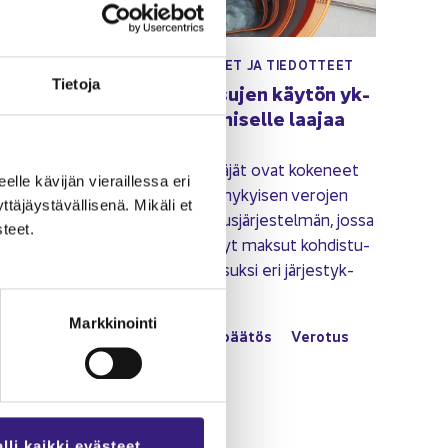
28.05.2020
OT­TEET
UU­TI­SET JA TIE­DOT­TEET
Tie­to­ja
is­to­jen
Ve­ro­jen mak­su­jen käy­tön yk­
sin­ker­tais­ta­mi­sel­le laa­jaa
kan­na­tus­ta
ki Oy ja Ti­
vat,
Yri­tyk­set ja yrit­tä­jät ovat ko­ke­neet
eel­le kä­vi­jän vie­rail­les­sa eri
­nut arjen
hyvin han­ka­lak­si ny­kyi­sen ve­ro­jen
­jäys­tä­väl­li­se­nä. Mi­kä­li et
maksu-​ ja pa­lau­tus­jär­jes­tel­män, jossa
­teet.
eri viit­teil­lä teh­dyt mak­sut koh­dis­tu­
vat ve­ro­jen mak­suk­si eri jär­jes­tyk­
ses­sä.
Markkinointi
Kir­jan­pi­to ja ti­lin­pää­tös
Ve­ro­tus
Lii­ke­toi­min­ta
lli kaikki evästeet