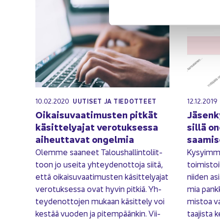
10.02.2020
12.12.2019
UU­TI­SET JA TIE­DOT­TEET
Oi­kai­su­vaa­ti­mus­ten pit­kät
Jä­sen­k
kä­sit­te­ly­ajat ve­ro­tuk­ses­sa
sil­lä on
ai­heut­ta­vat on­gel­mia
saa­mi­s
Olem­me saa­neet Ta­lous­hal­lin­to­liit­
Ky­syim­me 
toon jo usei­ta yh­tey­den­ot­to­ja siitä,
toi­mis­to
että oi­kai­su­vaa­ti­mus­ten kä­sit­te­ly­ajat
nii­den asi
ve­ro­tuk­ses­sa ovat hyvin pit­kiä. Yh­
mia pank­ki
tey­den­ot­to­jen mu­kaan kä­sit­te­ly voi
mis­toa va
kes­tää vuo­den ja pi­tem­pään­kin. Vii­
taa­jis­ta 