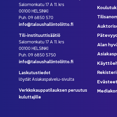
Sa­lo­mon­ka­tu 17 A 11. krs
Kou­lu­tuk
00100 HEL­SIN­KI
Ti­li­sa­no
Puh. 09 6850 570
info@ta­lous­hal­lin­to­liit­to.fi
Auk­to­ri­s
Pä­te­vyy
Tili-​instituuttisäätiö
Sa­lo­mon­ka­tu 17 A 11. krs
Alan hyv
00100 HEL­SIN­KI
Asia­kas­p
Puh. 09 6850 5750
info@ta­lous­hal­lin­to­liit­to.fi
Käyt­tö­e
Re­kis­te­ri
Las­ku­tus­tie­dot
löy­dät Asiakaspalvelu-​sivulta
Eväs­tee
Verk­ko­kaup­pa­ti­lauk­sen pe­ruu­tus
Me­dia­kor
ku­lut­ta­jil­le