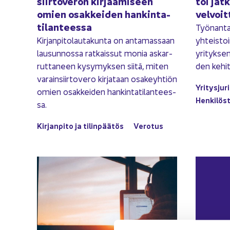
siir­to­ve­ron kir­jaa­mi­seen
toi jat­
omien osak­kei­den han­kin­ta­
vel­voit
ti­lan­tees­sa
Työ­nan­ta­
Kir­jan­pi­to­lau­ta­kun­ta on an­ta­mas­saan
yh­teis­to
lausun­nos­sa rat­kais­sut monia as­kar­
yri­tyk­se
rut­ta­neen ky­sy­myk­sen siitä, miten
den ke­hit
va­rain­siir­to­ve­ro kir­ja­taan osa­keyh­tiön
Yri­tys­ju­ri
omien osak­kei­den han­kin­ta­ti­lan­tees­
Hen­ki­lös­t
sa.
Kir­jan­pi­to ja ti­lin­pää­tös
Ve­ro­tus