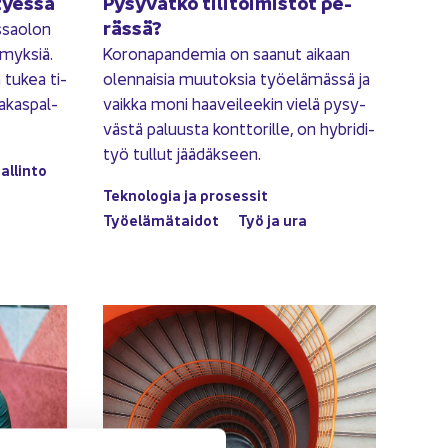
tyes­sä
Py­sy­vät­kö ti­li­toi­mis­tot pe­
räs­sä?
­sao­lon
­myk­siä.
Ko­ro­na­pan­de­mia on saa­nut ai­kaan
a tukea ti­
olen­nai­sia muu­tok­sia työ­elä­mäs­sä ja
ia­kas­pal­
vaik­ka moni haa­vei­lee­kin vielä py­sy­
väs­tä pa­luus­ta kont­to­ril­le, on hy­bri­di­
työ tul­lut jää­däk­seen.
al­lin­to
Tek­no­lo­gia ja pro­ses­sit
Työ­elä­mä­tai­dot
Työ ja ura