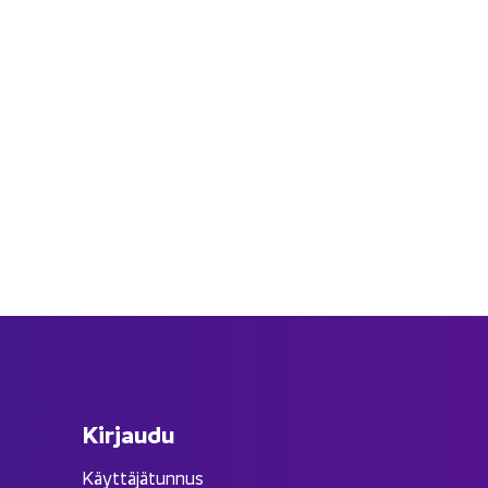
Kir­jau­du
Käyttäjätunnus