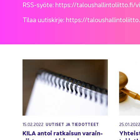
RSS-​syöte:
https://ta­lous­hal­lin­to­liit­to.fi/
Tilaa uu­tis­kir­je:
https://ta­lous­hal­lin­to­liit­t
15.02.2022
25.01.202
UU­TI­SET JA TIE­DOT­TEET
KILA antoi rat­kai­sun va­rain­
Yh­teis­