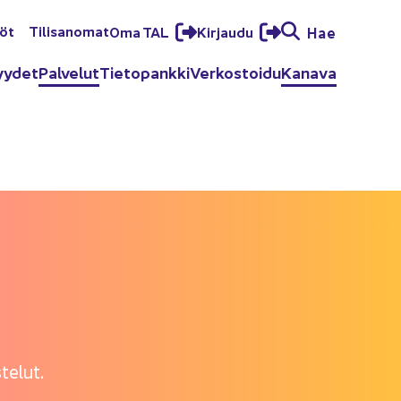
löt
Ti­li­sa­no­mat
Oma TAL
Kir­jau­du
Hae
yy­det
Pal­ve­lut
Tie­to­pank­ki
Ver­kos­toi­du
Ka­na­va
te­lut.