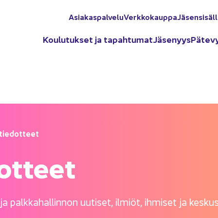
Asia­kas­pal­ve­lu
Verk­ko­kaup­pa
Jä­sen­si­säl­
Kou­lu­tuk­set ja ta­pah­tu­mat
Jä­se­nyys
Pä­te­v
 tie­dot­teet
dot­teet
 palk­ka­hal­lin­non uu­ti­set, il­miöt, ih­mi­set ja kes­kus­