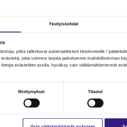
20
10.06.2020
UU­TI­SET JA TIE­DOT­TEET
UU­TI­SET JA TIE­D
Yk­si­tyis­koh­dat
li­suus vai­kut­taa asia­
Ko­ro­na lait­toi ti­li­toi­m
tys­ten­ne pank­ki­ti­lien
toi­min­ta­ta­vat uusik­si
on­gel­miin – vas­taa
Ti­li­toi­mis­to Tors­ti Myl­ly­mä­
­tä
an pank­ki­vi­ran­omai­
li­toi­mis­to Suk­ke­la Oy ker­to­
s­to­ja, jotka tal­len­tu­vat au­to­maat­ti­ses­ti tie­to­ko­neel­le / pää­te­lait­t
se­lyyn
miten pan­de­mia on vai­kut­ta
eväs­tei­tä, jotta voim­me tar­jo­ta pal­ve­lum­me mah­dol­li­sim­man käyt­tä
mis­tot ovat ra­por­toi­neet meil­
ru­tii­nei­hin.
tie­to­ja eväs­tei­den avul­la, hy­väk­sy vain vält­tä­mät­tö­mim­mät eväs
ttä asia­kas­yri­tyk­set eivät
Tek­no­lo­gia ja pro­ses­sit
­ti­liä mis­tään pan­kis­ta tai jo
Työ­elä­mä­tai­dot
Työ ja ura
ole­via ti­le­jä sul­je­taan syytä
mat­ta.…
Mieltymykset
Tilastot
ia ja pro­ses­sit
min­ta
Vain välttämättömät evästeet
Sa