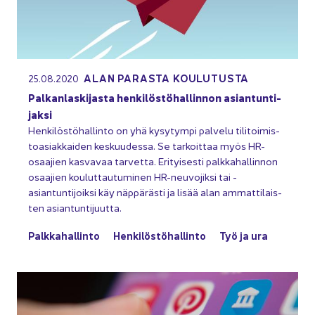
ALAN PA­RAS­TA KOU­LU­TUS­TA
25.08.2020
Pal­kan­las­ki­jas­ta hen­ki­lös­tö­hal­lin­non asian­tun­ti­
jak­si
Hen­ki­lös­tö­hal­lin­to on yhä ky­sy­tym­pi pal­ve­lu ti­li­toi­mis­
toa­siak­kai­den kes­kuu­des­sa. Se tar­koit­taa myös HR-​
osaajien kas­va­vaa tar­vet­ta. Eri­tyi­ses­ti palk­ka­hal­lin­non
osaa­jien kou­lut­tau­tu­mi­nen HR-​neuvojiksi tai -​
asiantuntijoiksi käy näp­pä­räs­ti ja lisää alan am­mat­ti­lais­
ten asian­tun­ti­juut­ta.
Palk­ka­hal­lin­to
Hen­ki­lös­tö­hal­lin­to
Työ ja ura