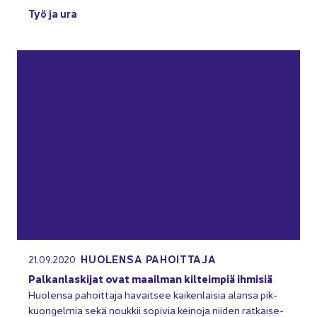
Työ ja ura
HUO­LEN­SA PA­HOIT­TA­JA
21.09.2020
Pal­kan­las­ki­jat ovat maa­il­man kil­teim­piä ih­mi­siä
Huo­len­sa pa­hoit­ta­ja ha­vait­see kai­ken­lai­sia alan­sa pik­
kuon­gel­mia sekä nouk­kii so­pi­via kei­no­ja nii­den rat­kai­se­