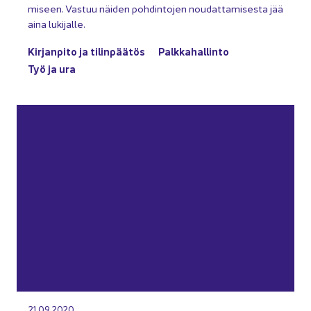
mi­seen. Vas­tuu näi­den poh­din­to­jen nou­dat­ta­mi­ses­ta jää
aina lu­ki­jal­le.
Kir­jan­pi­to ja ti­lin­pää­tös
Palk­ka­hal­lin­to
Työ ja ura
21.09.2020