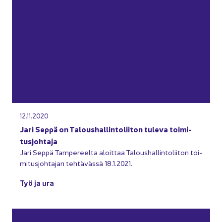
12.11.2020
Jari Seppä on Ta­lous­hal­lin­to­lii­ton tu­le­va toi­mi­
tus­joh­ta­ja
Jari Seppä Tam­pe­reel­ta aloit­taa Ta­lous­hal­lin­to­lii­ton toi­
mi­tus­joh­ta­jan teh­tä­väs­sä 18.1.2021.
Työ ja ura