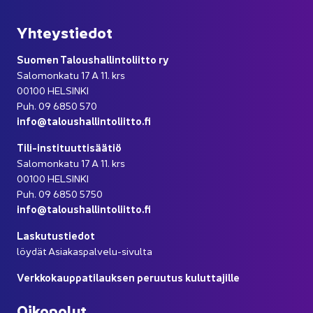
Yh­teys­tie­dot
Suo­men Ta­lous­hal­lin­to­liit­to ry
Sa­lo­mon­ka­tu 17 A 11. krs
00100 HEL­SIN­KI
Puh. 09 6850 570
info@ta­lous­hal­lin­to­liit­to.fi
Tili-​instituuttisäätiö
Sa­lo­mon­ka­tu 17 A 11. krs
00100 HEL­SIN­KI
Puh. 09 6850 5750
info@ta­lous­hal­lin­to­liit­to.fi
Las­ku­tus­tie­dot
löy­dät Asiakaspalvelu-​sivulta
Verk­ko­kaup­pa­ti­lauk­sen pe­ruu­tus ku­lut­ta­jil­le
Oi­ko­po­lut