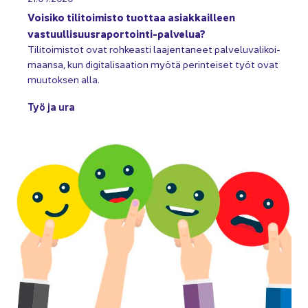
Voi­si­ko ti­li­toi­mis­to tuot­taa asiak­kail­leen
vastuullisuusraportointi-​palvelua?
Ti­li­toi­mis­tot ovat roh­keas­ti laa­jen­ta­neet pal­ve­lu­va­li­koi­
maan­sa, kun di­gi­ta­li­saa­tion myötä pe­rin­tei­set työt ovat
muu­tok­sen alla.
Työ ja ura