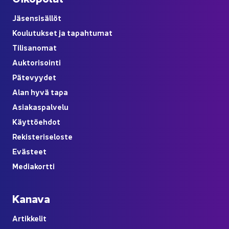
Jä­sen­si­säl­löt
Kou­lu­tuk­set ja ta­pah­tu­mat
Ti­li­sa­no­mat
Auk­to­ri­soin­ti
Pä­te­vyy­det
Alan hyvä tapa
Asia­kas­pal­ve­lu
Käyt­tö­eh­dot
Re­kis­te­ri­se­los­te
Eväs­teet
Me­dia­kort­ti
Ka­na­va
Ar­tik­ke­lit