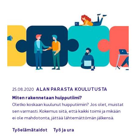
ALAN PA­RAS­TA KOU­LU­TUS­TA
25.08.2020
Miten ra­ken­ne­taan huip­pu­tii­mi?
Olet­ko kos­kaan kuu­lu­nut huip­pu­tii­miin? Jos olet, muis­tat
sen var­mas­ti. Ko­ke­mus siitä, että kaik­ki toi­mii ja mi­kään
ei ole mah­do­ton­ta, jät­tää läh­te­mät­tö­män jäl­ken­sä.
Työ­elä­mä­tai­dot
Työ ja ura