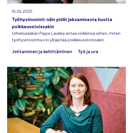
10.06.2020
Työ­hy­vin­voin­ti: näin pidät jak­sa­mi­ses­ta huol­ta
poik­keus­o­lois­sa­kin
Ur­hei­lu­lää­kä­ri Pippa Lauk­ka antaa vink­kin­sä sii­hen, miten
työ­hy­vin­voin­tia voi yl­lä­pi­tää poik­keus­o­lois­sa­kin.
Joh­ta­mi­nen ja ke­hit­tä­mi­nen
Työ ja ura