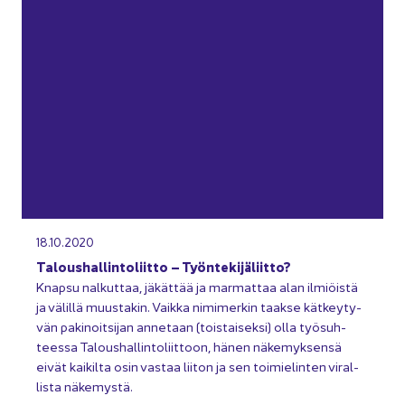
18.10.2020
Ta­lous­hal­lin­to­liit­to – Työn­te­ki­jä­liit­to?
Knap­su nal­kut­taa, jä­kät­tää ja mar­mat­taa alan il­miöis­tä
ja vä­lil­lä muus­ta­kin. Vaik­ka ni­mi­mer­kin taak­se kät­key­ty­
vän pa­ki­noit­si­jan an­ne­taan (tois­tai­sek­si) olla työ­suh­
tees­sa Ta­lous­hal­lin­to­liit­toon, hänen nä­ke­myk­sen­sä
eivät kai­kil­ta osin vas­taa lii­ton ja sen toi­mie­lin­ten vi­ral­
lis­ta nä­ke­mys­tä.