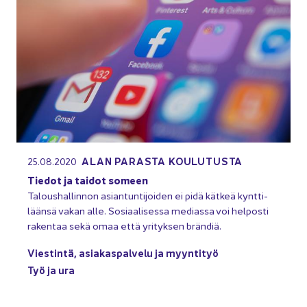
ALAN PA­RAS­TA KOU­LU­TUS­TA
25.08.2020
Tie­dot ja tai­dot so­meen
Ta­lous­hal­lin­non asian­tun­ti­joi­den ei pidä kät­keä kynt­ti­
lään­sä vakan alle. So­si­aa­li­ses­sa me­dias­sa voi hel­pos­ti
ra­ken­taa sekä omaa että yri­tyk­sen brän­diä.
Vies­tin­tä, asia­kas­pal­ve­lu ja myyn­ti­työ
Työ ja ura