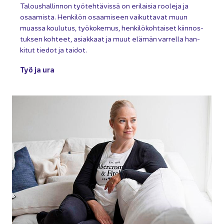
Ta­lous­hal­lin­non työ­teh­tä­vis­sä on eri­lai­sia roo­le­ja ja
osaa­mis­ta. Hen­ki­lön osaa­mi­seen vai­kut­ta­vat muun
muas­sa kou­lu­tus, työ­ko­ke­mus, hen­ki­lö­koh­tai­set kiin­nos­
tuk­sen koh­teet, asiak­kaat ja muut elä­män var­rel­la han­
ki­tut tie­dot ja tai­dot.
Työ ja ura