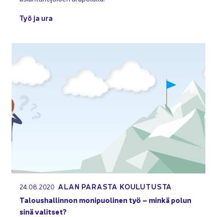
Työ ja ura
ALAN PA­RAS­TA KOU­LU­TUS­TA
24.08.2020
Ta­lous­hal­lin­non mo­ni­puo­li­nen työ – minkä polun
sinä va­lit­set?