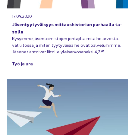
17.09.2020
Jä­sen­tyy­ty­väi­syys mit­taus­his­to­rian par­haal­la ta­
sol­la
Ky­syim­me jä­sen­toi­mis­to­jen joh­ta­jil­ta mitä he ar­vos­ta­
vat lii­tos­sa ja miten tyy­ty­väi­siä he ovat pal­ve­lui­him­me.
Jä­se­net an­toi­vat lii­tol­le ylei­sar­vo­sa­nak­si 4,2/5.
Työ ja ura