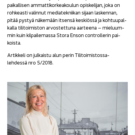
pai­kal­li­sen am­mat­ti­kor­kea­kou­lun opis­ke­li­jan, joka on
roh­keas­ti va­lin­nut me­dia­tek­nii­kan si­jaan las­ken­nan,
pitää pys­tyä nä­ke­mään it­sen­sä kes­kiös­sä ja koh­tuu­pal­
kal­la ti­li­toi­mis­ton ar­vos­tet­tu­na aar­tee­na – mie­luum­
min kuin kil­pai­le­mas­sa Stora Enson cont­rol­le­rin pai­
kois­ta.
Ar­tik­ke­li on jul­kais­tu alun perin Tilitoimistossa-​
lehdessä nro 5/2018.