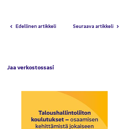
Edel­li­nen ar­tik­ke­li
Seu­raa­va ar­tik­ke­li
Jaa ver­kos­tos­sa­si