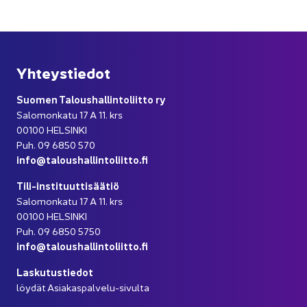
Yh­teys­tie­dot
Suo­men Ta­lous­hal­lin­to­liit­to ry
Sa­lo­mon­ka­tu 17 A 11. krs
00100 HEL­SIN­KI
Puh. 09 6850 570
info@ta­lous­hal­lin­to­liit­to.fi
Tili-​instituuttisäätiö
Sa­lo­mon­ka­tu 17 A 11. krs
00100 HEL­SIN­KI
Puh. 09 6850 5750
info@ta­lous­hal­lin­to­liit­to.fi
Las­ku­tus­tie­dot
löy­dät Asiakaspalvelu-​sivulta