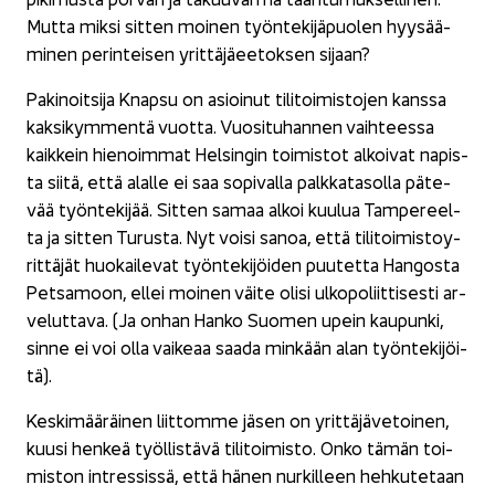
Mutta miksi sit­ten moi­nen työn­te­ki­jä­puo­len hyy­sää­
mi­nen pe­rin­tei­sen yrit­tä­jäee­tok­sen si­jaan?
Pa­ki­noit­si­ja Knap­su on asioi­nut ti­li­toi­mis­to­jen kans­sa
kak­si­kym­men­tä vuot­ta. Vuo­si­tu­han­nen vaih­tees­sa
kaik­kein hie­noim­mat Hel­sin­gin toi­mis­tot al­koi­vat na­pis­
ta siitä, että alal­le ei saa so­pi­val­la palk­ka­ta­sol­la pä­te­
vää työn­te­ki­jää. Sit­ten samaa alkoi kuu­lua Tam­pe­reel­
ta ja sit­ten Tu­rus­ta. Nyt voisi sanoa, että ti­li­toi­mis­to­y­
rit­tä­jät huo­kai­le­vat työn­te­ki­jöi­den puu­tet­ta Han­gos­ta
Pet­sa­moon, ellei moi­nen väite olisi ul­ko­po­liit­ti­ses­ti ar­
ve­lut­ta­va. (Ja onhan Hanko Suo­men upein kau­pun­ki,
sinne ei voi olla vai­ke­aa saada min­kään alan työn­te­ki­jöi­
tä).
Kes­ki­mää­räi­nen liit­tom­me jäsen on yrit­tä­jä­ve­toi­nen,
kuusi hen­keä työl­lis­tä­vä ti­li­toi­mis­to. Onko tämän toi­
mis­ton int­res­sis­sä, että hänen nur­kil­leen heh­ku­te­taan