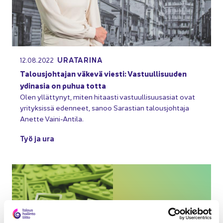
URA­TA­RI­NA
12.08.2022
Ta­lous­joh­ta­jan vä­ke­vä vies­ti: Vas­tuul­li­suu­den
ydin­a­sia on puhua totta
Olen yl­lät­ty­nyt, miten hi­taas­ti vas­tuul­li­suus­asiat ovat
yri­tyk­sis­sä eden­neet, sanoo Sa­ras­tian ta­lous­joh­ta­ja
Anet­te Vaini-​Antila.
Työ ja ura