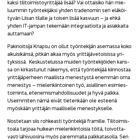
kaksi ti­li­toi­mis­to­y­rit­tä­jää lisää? Vai ot­tai­si­ko hän mie­
luum­min työn­te­ki­jäk­si yhden tra­de­no­min sen elä­köi­
ty­vän Lii­san ti­lal­le ja toi­sen lisää kas­vuun – ja ehkä
yhden IT-​jampan te­ke­mään in­te­graa­tioi­ta ja asiak­kai­ta
aut­ta­maan?
Pa­ki­noit­si­ja Knap­su on ollut työn­te­ki­jän ase­mas­sa koko
ai­kui­si­kän­sä, pit­kän aikaa myös yrit­tä­jä­ve­toi­sis­sa yri­
tyk­sis­sä. Kes­kus­te­luis­sa mui­den työn­te­ki­jöi­den kans­
sa on kir­kas­tu­nut nä­ke­mys, että työn­te­ki­jää kiin­nos­taa
yrit­tä­jä­per­heen maal­lis­ta me­nes­tys­tä enem­män oma
me­nes­tys – mie­len­kiin­toi­nen työ, asial­li­nen esi­mies­
toi­min­ta, ete­ne­mis­mah­dol­li­suu­det ja hyvä palk­ka.
Useim­mi­ten nämä eivät tie­ten­kään ole es­tee­nä
myös­kään yrit­tä­jän maal­li­sel­le me­nes­tyk­sel­le.
Nos­te­taan siis roh­keas­ti työn­te­ki­jä fra­mil­le. Ti­li­toi­mis­
toa­la tar­jo­aa hui­kean mie­len­kiin­toi­sia töitä, toi­vot­ta­
vas­ti lä­hi­vuo­si­na myös pa­rem­mal­la palk­ka­ta­sol­la. Sen