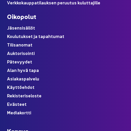
Verk­ko­kaup­pa­ti­lauk­sen pe­ruu­tus ku­lut­ta­jil­le
Oi­ko­po­lut
Jä­sen­si­säl­löt
Kou­lu­tuk­set ja ta­pah­tu­mat
Ti­li­sa­no­mat
Auk­to­ri­soin­ti
Pä­te­vyy­det
Alan hyvä tapa
Asia­kas­pal­ve­lu
Käyt­tö­eh­dot
Re­kis­te­ri­se­los­te
Eväs­teet
Me­dia­kort­ti
Ka­na­va