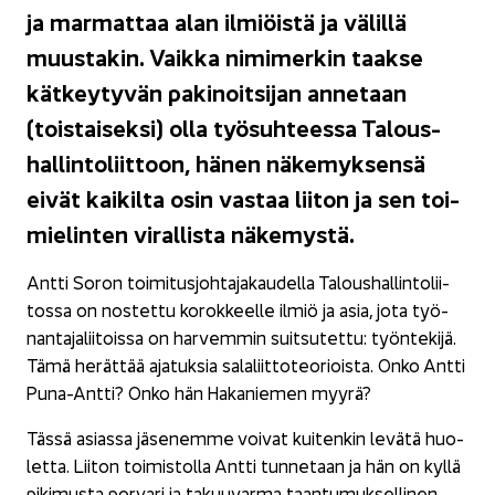
ja mar­mat­taa alan il­miöis­tä ja vä­lil­lä
muus­ta­kin. Vaik­ka ni­mi­mer­kin taak­se
kät­key­ty­vän pa­ki­noit­si­jan an­ne­taan
(tois­tai­sek­si) olla työ­suh­tees­sa Ta­lous­
hal­lin­to­liit­toon, hänen nä­ke­myk­sen­sä
eivät kai­kil­ta osin vas­taa lii­ton ja sen toi­
mie­lin­ten vi­ral­lis­ta nä­ke­mys­tä.
Antti Soron toi­mi­tus­joh­ta­ja­kau­del­la Ta­lous­hal­lin­to­lii­
tos­sa on nos­tet­tu ko­rok­keel­le ilmiö ja asia, jota työ­
nan­ta­ja­lii­tois­sa on har­vem­min suit­su­tet­tu: työn­te­ki­jä.
Tämä he­rät­tää aja­tuk­sia sa­la­liit­to­teo­riois­ta. Onko Antti
Puna-​Antti? Onko hän Ha­ka­nie­men myyrä?
Tässä asias­sa jä­se­nem­me voi­vat kui­ten­kin le­vä­tä huo­
let­ta. Lii­ton toi­mis­tol­la Antti tun­ne­taan ja hän on kyllä
pi­ki­mus­ta por­va­ri ja ta­kuu­var­ma taan­tu­muk­sel­li­nen.