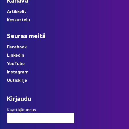
Ar­tik­ke­lit
Kes­kus­te­lu
Seu­raa meitä
Face­book
Lin­ke­dIn
You
Tube
Ins­ta­gram
Uu­tis­kir­je
Kir­jau­du
Käyttäjätunnus