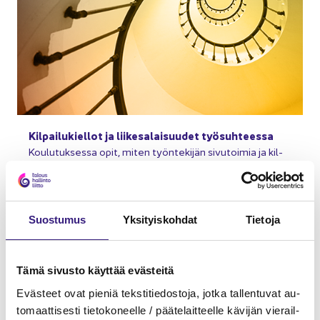
Kil­pai­lu­kiel­lot ja lii­ke­sa­lai­suu­det työ­suh­tees­sa
Kou­lu­tuk­ses­sa opit, miten työn­te­ki­jän si­vu­toi­mia ja kil­
pai­le­vaa toi­min­taa koh­del­laan lain­sää­dän­nös­sä ja miten
työ­nan­ta­ja voi suo­ja­ta lii­ke­sa­lai­suuk­si­aan.
Suos­tu­mus
Yk­si­tyis­koh­dat
Tie­to­ja
Tämä si­vus­to käyt­tää eväs­tei­tä
Eväs­teet ovat pie­niä teks­ti­tie­dos­to­ja, jotka tal­len­tu­vat au­
to­maat­ti­ses­ti tie­to­ko­neel­le / pää­te­lait­teel­le kä­vi­jän vie­rail­