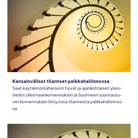
Kan­sain­vä­li­set ti­lan­teet palk­ka­hal­lin­nos­sa
Saat käy­tän­nön­lä­hei­ses­ti hyvät ja ajan­koh­tai­set yleis­
tie­dot ul­ko­maan­ko­men­nuk­siin ja Suo­meen suun­tau­tu­
viin ko­men­nuk­siin liit­ty­vis­tä ti­lan­teis­ta palk­ka­hal­lin­nos­
sa.