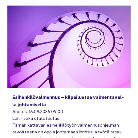
Esi­hen­ki­lö­val­men­nus – kil­pai­lue­tua val­men­ta­val­
la joh­ta­mi­sel­la
Aloi­tus: 16.09.2026 09:00
Lähi- sekä etä­to­teu­tus
Tämän kat­ta­van esi­hen­ki­lö­työn val­men­nus­oh­jel­man
ta­voit­tee­na on oppia joh­ta­maan ih­mi­siä ja työtä ta­sa­