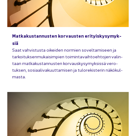
Mat­ka­kus­tan­nus­ten kor­vaus­ten eri­tyis­ky­sy­myk­
siä
Saat vah­vis­tus­ta oi­kei­den nor­mien so­vel­ta­mi­seen ja
tar­koi­tuk­sen­mu­kai­sim­pien toi­min­ta­vaih­toeh­to­jen va­lin­
taan mat­ka­kus­tan­nus­ten kor­vaus­ky­sy­myk­sis­sä ve­ro­
tuk­sen, so­si­aa­li­va­kuut­ta­mi­sen ja tu­lo­re­kis­te­rin nä­kö­kul­
mas­ta.