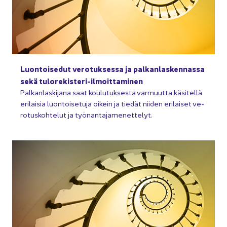
Luon­toi­se­dut ve­ro­tuk­ses­sa ja pal­kan­las­ken­nas­sa
sekä tulorekisteri-​ilmoittaminen
Pal­kan­las­ki­ja­na saat kou­lu­tuk­ses­ta var­muut­ta kä­si­tel­lä
eri­lai­sia luon­toi­se­tu­ja oi­kein ja tie­dät nii­den eri­lai­set ve­
ro­tus­koh­te­lut ja työ­nan­ta­ja­me­net­te­lyt.