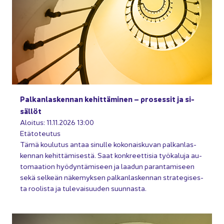
Pal­kan­las­ken­nan ke­hit­tä­mi­nen – pro­ses­sit ja si­
säl­löt
Aloi­tus: 11.11.2026 13:00
Etä­to­teu­tus
Tämä kou­lu­tus antaa si­nul­le ko­ko­nais­ku­van pal­kan­las­
ken­nan ke­hit­tä­mi­ses­tä. Saat kon­kreet­ti­sia työ­ka­lu­ja au­
to­maa­tion hyö­dyn­tä­mi­seen ja laa­dun pa­ran­ta­mi­seen
sekä sel­keän nä­ke­myk­sen pal­kan­las­ken­nan stra­te­gi­ses­
ta roo­lis­ta ja tu­le­vai­suu­den suun­nas­ta.