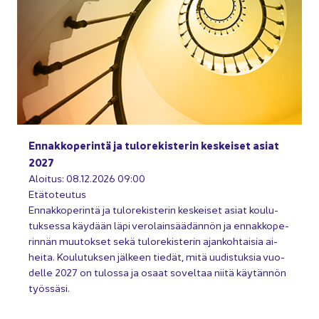
En­nak­ko­pe­rin­tä ja tu­lo­re­kis­te­rin kes­kei­set asiat
2027
Aloi­tus: 08.12.2026 09:00
Etä­to­teu­tus
En­nak­ko­pe­rin­tä ja tu­lo­re­kis­te­rin kes­kei­set asiat kou­lu­
tuk­ses­sa käy­dään läpi ve­ro­lain­sää­dän­nön ja en­nak­ko­pe­
rin­nän muu­tok­set sekä tu­lo­re­kis­te­rin ajan­koh­tai­sia ai­
hei­ta. Kou­lu­tuk­sen jäl­keen tie­dät, mitä uu­dis­tuk­sia vuo­
del­le 2027 on tu­los­sa ja osaat so­vel­taa niitä käy­tän­nön
työs­sä­si.