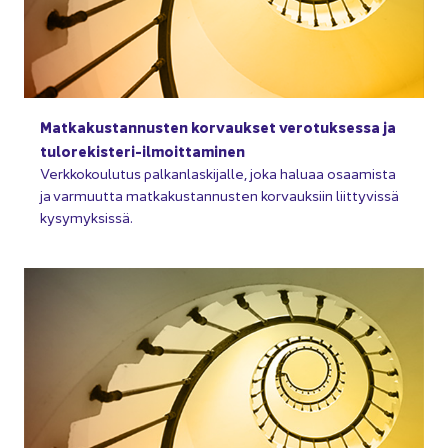
Mat­ka­kus­tan­nus­ten kor­vauk­set ve­ro­tuk­ses­sa ja
tulorekisteri-​ilmoittaminen
Verk­ko­kou­lu­tus pal­kan­las­ki­jal­le, joka ha­lu­aa osaa­mis­ta
ja var­muut­ta mat­ka­kus­tan­nus­ten kor­vauk­siin liit­ty­vis­sä
ky­sy­myk­sis­sä.