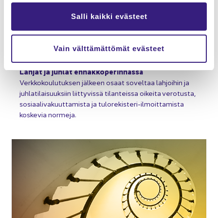
Salli kaikki evästeet
Vain välttämättömät evästeet
Lah­jat ja juh­lat ennakkoperinnässä​
Verk­ko­kou­lu­tuk­sen jäl­keen osaat so­vel­taa lah­joi­hin ja
juh­la­ti­lai­suuk­siin liit­ty­vis­sä ti­lan­teis­sa oi­kei­ta ve­ro­tus­ta,
so­si­aa­li­va­kuut­ta­mis­ta ja tulorekisteri-​ilmoittamista
kos­ke­via nor­me­ja.