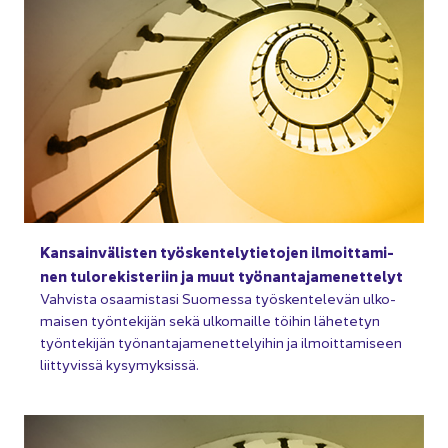
Kan­sain­vä­lis­ten työs­ken­te­ly­tie­to­jen il­moit­ta­mi­
nen tu­lo­re­kis­te­riin ja muut työ­nan­ta­ja­me­net­te­lyt
Vah­vis­ta osaa­mis­ta­si Suo­mes­sa työs­ken­te­le­vän ul­ko­
mai­sen työn­te­ki­jän sekä ul­ko­mail­le töi­hin lä­he­te­tyn
työn­te­ki­jän työ­nan­ta­ja­me­net­te­lyi­hin ja il­moit­ta­mi­seen
liit­ty­vis­sä ky­sy­myk­sis­sä.