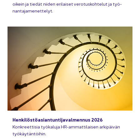
oi­kein ja tie­dät nii­den eri­lai­set ve­ro­tus­koh­te­lut ja työ­
nan­ta­ja­me­net­te­lyt.
Hen­ki­lös­tö­asian­tun­ti­ja­val­men­nus 2026
Kon­kreet­ti­sia työ­ka­lu­ja HR-​ammattilaisen ar­ki­päi­vän
työ­käy­tän­töi­hin.