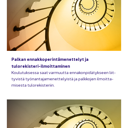
Pal­kan en­nak­ko­pe­rin­tä­me­net­te­lyt ja
tulorekisteri-​ilmoittaminen
Kou­lu­tuk­ses­sa saat var­muut­ta en­na­kon­pi­dä­tyk­seen liit­
ty­vis­tä työ­nan­ta­ja­me­net­te­lyis­tä ja palk­ko­jen il­moit­ta­
mi­ses­ta tu­lo­re­kis­te­riin.