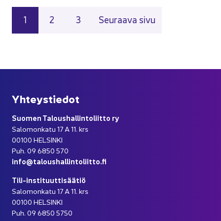
Ar­tik­ke­lien si­vu­tus
Sivu
Sivu
Sivu
1
2
3
Seu­raa­va sivu
Yh­teys­tie­dot
Suo­men Ta­lous­hal­lin­to­liit­to ry
Sa­lo­mon­ka­tu 17 A 11. krs
00100 HEL­SIN­KI
Puh. 09 6850 570
info@ta­lous­hal­lin­to­liit­to.fi
Tili-​instituuttisäätiö
Sa­lo­mon­ka­tu 17 A 11. krs
00100 HEL­SIN­KI
Puh. 09 6850 5750