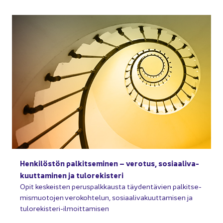
Hen­ki­lös­tön pal­kit­se­mi­nen – ve­ro­tus, so­si­aa­li­va­
kuut­ta­mi­nen ja tu­lo­re­kis­te­ri
Opit kes­keis­ten pe­rus­palk­kaus­ta täy­den­tä­vien pal­kit­se­
mis­muo­to­jen ve­ro­koh­te­lun, so­si­aa­li­va­kuut­ta­mi­sen ja
tulorekisteri-​ilmoittamisen