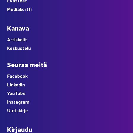
Eväs­teet
Me­dia­kort­ti
Ka­na­va
Ar­tik­ke­lit
Kes­kus­te­lu
Seu­raa meitä
Face­book
Lin­ke­dIn
You
Tube
Ins­ta­gram
Uu­tis­kir­je
Kir­jau­du