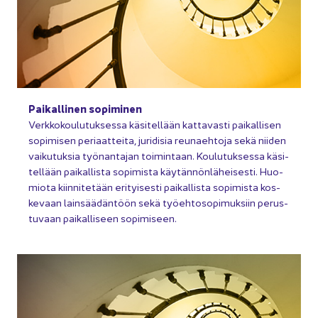
Pai­kal­li­nen so­pi­mi­nen
Verk­ko­kou­lu­tuk­ses­sa kä­si­tel­lään kat­ta­vas­ti pai­kal­li­sen
so­pi­mi­sen pe­ri­aat­tei­ta, ju­ri­di­sia reu­naeh­to­ja sekä nii­den
vai­ku­tuk­sia työ­nan­ta­jan toi­min­taan. Kou­lu­tuk­ses­sa kä­si­
tel­lään pai­kal­lis­ta so­pi­mis­ta käy­tän­nön­lä­hei­ses­ti. Huo­
mio­ta kiin­ni­te­tään eri­tyi­ses­ti pai­kal­lis­ta so­pi­mis­ta kos­
ke­vaan lain­sää­dän­töön sekä työ­eh­to­so­pi­muk­siin pe­rus­
tu­vaan pai­kal­li­seen so­pi­mi­seen.