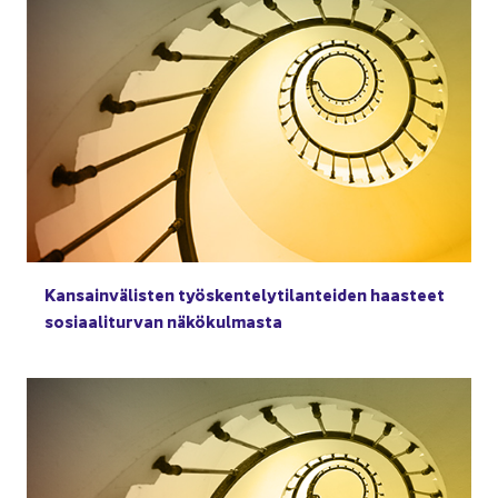
Kan­sain­vä­lis­ten työs­ken­te­ly­ti­lan­tei­den haas­teet
so­si­aa­li­tur­van nä­kö­kul­mas­ta