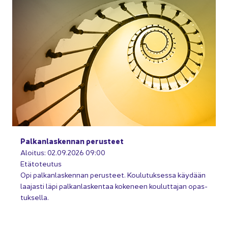
Pal­kan­las­ken­nan pe­rus­teet
Aloi­tus: 02.09.2026 09:00
Etä­to­teu­tus
Opi pal­kan­las­ken­nan pe­rus­teet. Kou­lu­tuk­ses­sa käy­dään
laa­jas­ti läpi pal­kan­las­ken­taa ko­ke­neen kou­lut­ta­jan opas­
tuk­sel­la.