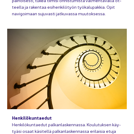
pai­noi­ses­ti, tukea tii­mi­si on­nis­tu­mis­ta val­men­ta­val­la ot­
teel­la ja ra­ken­taa esi­hen­ki­lö­työn työ­ka­lu­pak­kia. Opit
na­vi­goi­maan su­ju­vas­ti jat­ku­vas­sa muu­tok­ses­sa.
Hen­ki­lö­kun­tae­dut
Hen­ki­lö­kun­tae­dut pal­kan­las­ken­nas­sa. Kou­lu­tuk­sen käy­
tyä­si osaat kä­si­tel­lä pal­kan­las­ken­nas­sa eri­lai­sia etuja