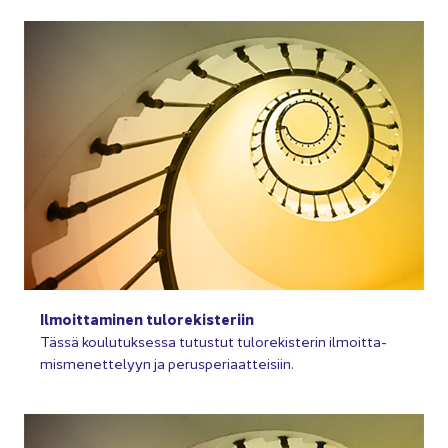
Il­moit­ta­mi­nen tu­lo­re­kis­te­riin
Tässä kou­lu­tuk­ses­sa tu­tus­tut tu­lo­re­kis­te­rin il­moit­ta­
mis­me­net­te­lyyn ja pe­rus­pe­ri­aat­tei­siin.