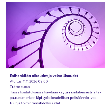
Esi­hen­ki­lön oi­keu­det ja vel­vol­li­suu­det
Aloi­tus: 11.11.2026 09:00
Etä­to­teu­tus
Tässä kou­lu­tuk­ses­sa käy­dään käy­tän­nön­lä­hei­ses­ti ja ta­
pause­si­mer­kein läpi työ­oi­keu­del­li­set pe­li­sään­nöt, vas­
tuut ja toi­min­ta­mah­dol­li­suu­det.