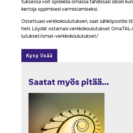
tuk­ses­sa voit opis­kel­la omas­sa tah­dis­sa­si sil­loin kun
ker­to­ja op­pi­mi­se­si var­mis­ta­mi­sek­si.
Os­tet­tua­si verk­ko­kou­lu­tuk­sen, saat säh­kö­pos­tii­si 
heti. Löy­dät os­ta­ma­si verk­ko­kou­lu­tuk­set OmaTAL-​siv
lu­tuk­set/omat-​verkkokoulutukset/
Kysy lisää
Saa­tat myös pitää...