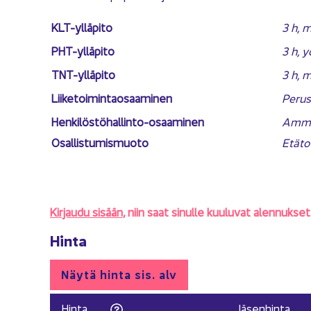
KLT-​ylläpito
3 h, m
PHT-​ylläpito
3 h, y
TNT-​ylläpito
3 h, m
Lii­ke­toi­min­tao­saa­mi­nen
Pe­rus
Henkilöstöhallinto-​osaaminen
Am­mat
Osal­lis­tu­mis­muo­to
Etä­to
Kir­jau­du si­sään,
niin saat si­nul­le kuu­lu­vat alen­nuk­set
Hinta
Näytä hinta sis. alv
Hinta
Jä­sen­hin­ta