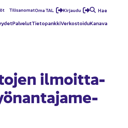
löt
Ti­li­sa­no­mat
Oma TAL
Kir­jau­du
Hae
yy­det
Pal­ve­lut
Tie­to­pank­ki
Ver­kos­toi­du
Ka­na­va
to­jen il­moit­ta­
yö­nan­ta­ja­me­