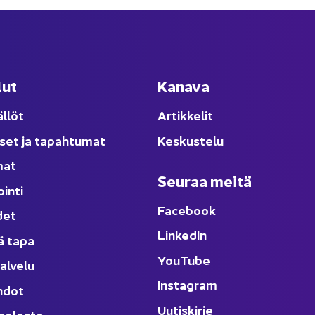
lut
Ka­na­va
äl­löt
Ar­tik­ke­lit
­set ja ta­pah­tu­mat
Kes­kus­te­lu
­mat
Seu­raa meitä
oin­ti
Face­book
­det
Lin­ke­dIn
ä tapa
You
Tube
al­ve­lu
Ins­ta­gram
h­dot
Uu­tis­kir­je
­se­los­te