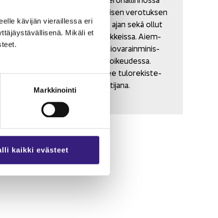
en­nak­ko­pe­rin­nän ja kan­sain­vä­li­sen ve­ro­tuk­sen
eel­le kä­vi­jän vie­rail­les­sa eri
asian­tun­ti­ja­na jo yli 20 vuo­den ajan sekä ollut
­jäys­tä­väl­li­se­nä. Mi­kä­li et
mu­ka­na useis­sa eri­lai­sis­sa hank­keis­sa. Ai­em­
­teet.
min hän on työs­ken­nel­lyt Val­tio­va­rain­mi­nis­
te­riön vero-​osastolla ja kä­rä­jä­oi­keu­des­sa.
Tällä het­kel­lä hän työs­ken­te­lee tu­lo­re­kis­te­
riyk­si­kös­sä joh­ta­va­na asian­tun­ti­ja­na.
Markkinointi
lli kaikki evästeet