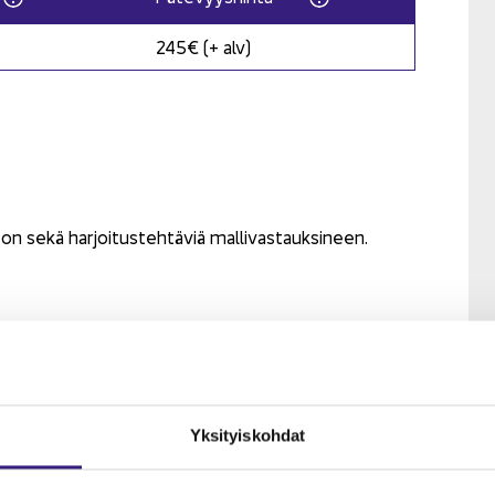
245€ (+ alv)
 tulorekisteriin ja muut työnantajamenettelyt määrä
on sekä har­joi­tus­teh­tä­viä mal­li­vas­tauk­si­neen.
el­voit­teet
seen ja il­moit­ta­mi­seen vai­kut­ta­via seik­ko­ja
Yk­si­tyis­koh­dat