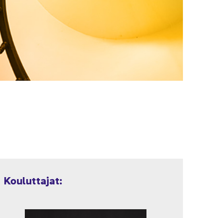
Kou­lut­ta­jat: