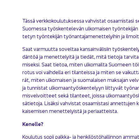
Tässä verk­ko­kou­lu­tuk­ses­sa vah­vis­tat osaa­mis­ta­si sei
Suo­mes­sa työs­ken­te­le­vän ul­ko­mai­sen työn­te­ki­jän s
te­tyn työn­te­ki­jän työ­nan­ta­ja­me­net­te­lyi­hin ja il­moi
Saat var­muut­ta so­vel­taa kan­sain­vä­li­siin työs­ken­te­ly­ti
dän­töä ja me­net­te­lyi­tä ja tie­dät, mitä tie­to­ja tar­vi­ta
mi­sek­si. Saat tie­toa, miten ul­ko­mail­ta Suo­meen töi­h
ro­tus voi vaih­del­la eri ti­lan­teis­sa ja miten se vai­kut
rät, miten ul­ko­mai­sen ja suo­ma­lai­sen mak­sa­jan vel­v
ja tun­nis­tat ul­ko­maan­työs­ken­te­lyyn liit­ty­vät työ­nan­
mis­vel­voit­teet sekä ti­lan­teet, jois­sa ul­ko­maan­työs­k
sä­tie­to­ja. Li­säk­si vah­vis­tat osaa­mis­ta­si an­net­tu­jen 
kai­se­mi­sen me­net­te­lyis­tä ja pe­ri­aat­teis­ta.
Ke­nel­le?
Kou­lu­tus sopii palkka-​ ja hen­ki­lös­tö­hal­lin­non am­mat­ti­