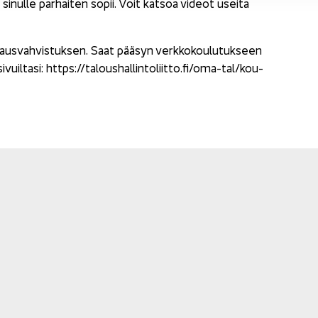
 si­nul­le par­hai­ten sopii. Voit kat­soa vi­deot usei­ta
ti­laus­vah­vis­tuk­sen. Saat pää­syn verk­ko­kou­lu­tuk­seen
uiltasi: https://ta­lous­hal­lin­to­liit­to.fi/oma-​tal/kou­