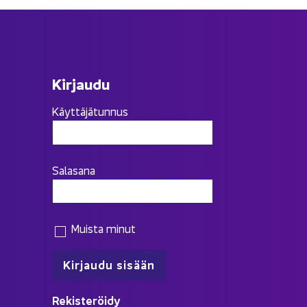
Kir­jau­du
Käyttäjätunnus
Salasana
Muista minut
Re­kis­te­röi­dy