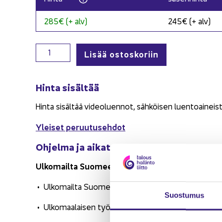
285€ (+ alv)
245€ (+ alv)
Kansainvälisten työskentelytietojen ilmoittaminen
Lisää ostoskoriin
Hinta si­säl­tää
Hinta si­säl­tää vi­deo­luen­not, säh­köi­sen luen­toai­neis­t
Ylei­set pe­ruu­tuseh­dot
Oh­jel­ma ja ai­ka­tau­lu
Ul­ko­mail­ta Suo­meen töi­hin tu­le­vat hen­ki­löt – v
Ul­ko­mail­ta Suo­meen tu­le­van työn­te­ki­jän ve­ro­tuk­
Suos­tu­mus
Ul­ko­maa­lai­sen työn­te­ki­jän re­kis­te­röin­ti