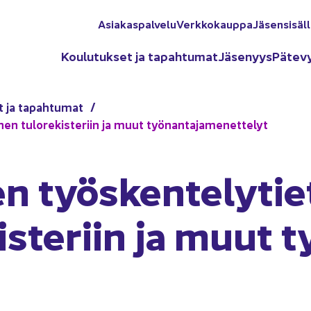
Asia­kas­pal­ve­lu
Verk­ko­kaup­pa
Jä­sen­si­säl­
Kou­lu­tuk­set ja ta­pah­tu­mat
Jä­se­nyys
Pä­te­v
t ja ta­pah­tu­mat
­nen tu­lo­re­kis­te­riin ja muut työ­nan­ta­ja­me­net­te­lyt
en työs­ken­te­ly­tie­
is­te­riin ja muut t