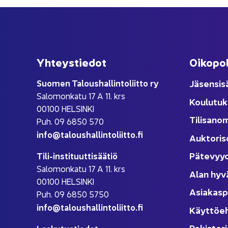
Yh­teys­tie­dot
Oi­ko­po­
Suo­men Ta­lous­hal­lin­to­liit­to ry
Jä­sen­si­s
Sa­lo­mon­ka­tu 17 A 11. krs
Kou­lu­tuk
00100 HEL­SIN­KI
Ti­li­sa­no
Puh. 09 6850 570
info@ta­lous­hal­lin­to­liit­to.fi
Auk­to­ri­s
Pä­te­vyy
Tili-​instituuttisäätiö
Sa­lo­mon­ka­tu 17 A 11. krs
Alan hyv
00100 HEL­SIN­KI
Asia­kas­p
Puh. 09 6850 5750
info@ta­lous­hal­lin­to­liit­to.fi
Käyt­tö­e
Re­kis­te­ri