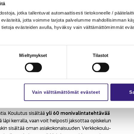
t ja il­moit­ta­mi­nen tu­lo­re­kis­te­riin
­tä
s­to­ja, jotka tal­len­tu­vat au­to­maat­ti­ses­ti tie­to­ko­neel­le / pää­te­lait­t
eväs­tei­tä, jotta voim­me tar­jo­ta pal­ve­lum­me mah­dol­li­sim­man käyt­tä
eet
tie­to­ja eväs­tei­den avul­la, hy­väk­sy vain vält­tä­mät­tö­mim­mät eväs
t
Mieltymykset
Tilastot
Vain välttämättömät evästeet
Sa
yli 60
mo­ni­va­lin­ta­teh­tä­vää
tia. Kou­lu­tus si­säl­tää
ä läpi ker­ral­la, vaan voit hel­pos­ti jak­sot­taa opis­ke­lun
ukin si­säl­tää oman asia­ko­ko­nai­suu­den. Verk­ko­kou­lu­