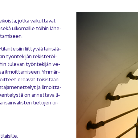
­kois­ta, jotka vai­kut­ta­vat
ekä ul­ko­mail­le töi­hin lä­he­
t­ta­mi­seen.
­lan­tei­siin liit­ty­vää lain­sää­
an työn­te­ki­jän re­kis­te­röi­
in tu­le­van työn­te­ki­jän ve­
­taa il­moit­ta­mi­seen. Ym­mär­
oit­teet eroa­vat toi­sis­taan
ta­ja­me­net­te­lyt ja il­moit­ta­
en­te­lys­tä on an­net­ta­va li­
kan­sain­vä­lis­ten tie­to­jen oi­
lai­sil­le.