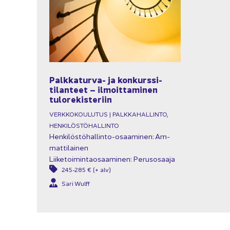
Palkkaturva-​ ja kon­kurs­si­
ti­lan­teet – il­moit­ta­mi­nen
tu­lo­re­kis­te­riin
VERK­KO­KOU­LU­TUS | PALK­KA­HAL­LIN­TO,
HEN­KI­LÖS­TÖ­HAL­LIN­TO
Henkilöstöhallinto-​osaaminen: Am­
mat­ti­lai­nen
Lii­ke­toi­min­tao­saa­mi­nen: Pe­rus­osaa­ja
245-285 € (+ alv)
Sari Wulff