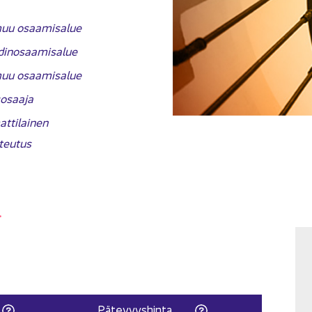
uu osaa­mi­sa­lue
din­osaa­mi­sa­lue
uu osaa­mi­sa­lue
­osaa­ja
­ti­lai­nen
­teu­tus
.
Pä­te­vyys­hin­ta