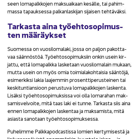
seen lo­ma­palk­ko­jen mak­suai­kaan ke­säl­le, tai pa­him­
mas­sa ta­pauk­ses­sa pal­kan­las­ki­jan si­jai­sen teh­tä­väk­si.
Tar­kas­ta aina työ­eh­to­so­pi­mus­
ten mää­räyk­set
Suo­mes­sa on vuo­si­lo­ma­la­ki, jossa on pal­jon pa­kot­ta­
vaa sään­nös­töä. Työ­eh­to­so­pi­muk­siin onkin usein kir­
jat­tu, että lo­ma­palk­ka las­ke­taan vuo­si­lo­ma­lain mu­kaan,
mutta usein on myös omia toi­mia­la­koh­tai­sia sään­tö­jä,
esi­mer­kik­si lakia laa­jem­min pro­sent­ti­pe­rus­tei­nen tai
kes­ki­tun­tian­sioon pe­rus­tu­va lo­ma­palk­ko­jen las­ken­ta.
Li­säk­si työ­eh­to­so­pi­muk­sis­sa voi olla lo­ma­ra­han mak­
sa­mis­vel­voi­te, mitä taas laki ei tunne. Tar­kas­ta siis aina
ennen lo­ma­palk­ko­jen las­ken­taa ja mak­sa­mis­ta, mitä
asias­ta sa­no­taan työ­eh­to­so­pi­muk­ses­sa.
Pu­he­lim­me Palk­ka­podcas­tis­sa lo­mien ker­ty­mi­ses­tä ja
li­sä­va­paa­päi­vis­tä enem­män­kin, kuun­te­le jakso – ja