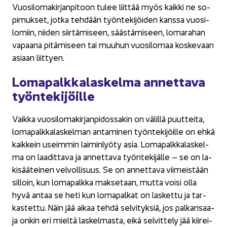
Vuo­si­lo­ma­kir­jan­pi­toon tulee liit­tää myös kaik­ki ne so­
pi­muk­set, jotka teh­dään työn­te­ki­jöi­den kans­sa vuo­si­
lo­miin, nii­den siir­tä­mi­seen, sääs­tä­mi­seen, lo­ma­ra­han
va­paa­na pi­tä­mi­seen tai muu­hun vuo­si­lo­maa kos­ke­vaan
asi­aan liit­tyen.
Lo­ma­palk­ka­las­kel­ma an­net­ta­va
työn­te­ki­jöil­le
Vaik­ka vuo­si­lo­ma­kir­jan­pi­dos­sa­kin on vä­lil­lä puut­tei­ta,
lo­ma­palk­ka­las­kel­man an­ta­mi­nen työn­te­ki­jöil­le on ehkä
kaik­kein useim­min lai­min­lyö­ty asia. Lo­ma­palk­ka­las­kel­
ma on laa­dit­ta­va ja an­net­ta­va työn­te­ki­jäl­le – se on la­
ki­sää­tei­nen vel­vol­li­suus. Se on an­net­ta­va vii­meis­tään
sil­loin, kun lo­ma­palk­ka mak­se­taan, mutta voisi olla
hyvä antaa se heti kun lo­ma­pal­kat on las­ket­tu ja tar­
kas­tet­tu. Näin jää aikaa tehdä sel­vi­tyk­siä, jos pal­kan­saa­
ja onkin eri miel­tä las­kel­mas­ta, eikä sel­vit­te­ly jää kii­rei­