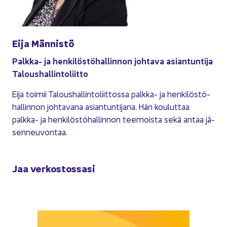
Eija Män­nis­tö
Palkka-​ ja hen­ki­lös­tö­hal­lin­non joh­ta­va asian­tun­ti­ja
Ta­lous­hal­lin­to­liit­to
Eija toi­mii Ta­lous­hal­lin­to­liit­tos­sa palkka-​ ja hen­ki­lös­tö­
hal­lin­non joh­ta­va­na asian­tun­ti­ja­na. Hän kou­lut­taa
palkka-​ ja hen­ki­lös­tö­hal­lin­non tee­mois­ta sekä antaa jä­
sen­neu­von­taa.
Jaa ver­kos­tos­sa­si