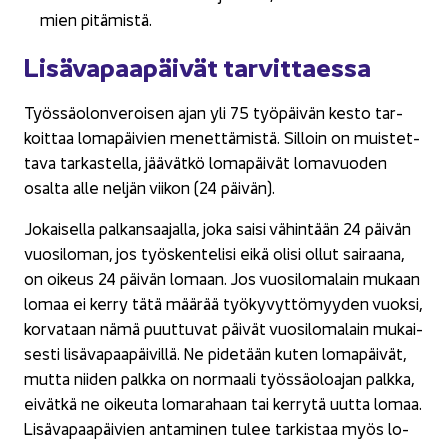
mien pi­tä­mis­tä.
Li­sä­va­paa­päi­vät tar­vit­taes­sa
Työs­sä­olon­ve­roi­sen ajan yli 75 työ­päi­vän kesto tar­
koit­taa lo­ma­päi­vien me­net­tä­mis­tä. Sil­loin on muis­tet­
ta­va tar­kas­tel­la, jää­vät­kö lo­ma­päi­vät lo­ma­vuo­den
osal­ta alle nel­jän vii­kon (24 päi­vän).
Jo­kai­sel­la pal­kan­saa­jal­la, joka saisi vä­hin­tään 24 päi­vän
vuo­si­lo­man, jos työs­ken­te­li­si eikä olisi ollut sai­raa­na,
on oi­keus 24 päi­vän lo­maan. Jos vuo­si­lo­ma­lain mu­kaan
lomaa ei kerry tätä mää­rää työ­ky­vyt­tö­myy­den vuok­si,
kor­va­taan nämä puut­tu­vat päi­vät vuo­si­lo­ma­lain mu­kai­
ses­ti li­sä­va­paa­päi­vil­lä. Ne pi­de­tään kuten lo­ma­päi­vät,
mutta nii­den palk­ka on nor­maa­li työs­sä­oloa­jan palk­ka,
ei­vät­kä ne oi­keu­ta lo­ma­ra­haan tai ker­ry­tä uutta lomaa.
Li­sä­va­paa­päi­vien an­ta­mi­nen tulee tar­kis­taa myös lo­