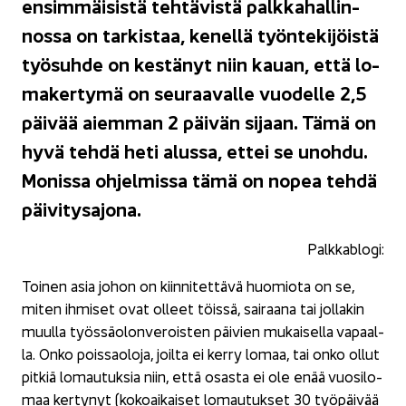
en­sim­mäi­sis­tä teh­tä­vis­tä palk­ka­hal­lin­
nos­sa on tar­kis­taa, ke­nel­lä työn­te­ki­jöis­tä
työ­suh­de on kes­tä­nyt niin kauan, että lo­
ma­ker­ty­mä on seu­raa­val­le vuo­del­le 2,5
päi­vää ai­em­man 2 päi­vän si­jaan. Tämä on
hyvä tehdä heti alus­sa, ettei se unoh­du.
Mo­nis­sa oh­jel­mis­sa tämä on nopea tehdä
päi­vi­tys­ajo­na.
Palk­ka­blo­gi:
Toi­nen asia johon on kiin­ni­tet­tä­vä huo­mio­ta on se,
miten ih­mi­set ovat ol­leet töis­sä, sai­raa­na tai jol­la­kin
muul­la työs­sä­olon­ve­rois­ten päi­vien mu­kai­sel­la va­paal­
la. Onko pois­sao­lo­ja, joil­ta ei kerry lomaa, tai onko ollut
pit­kiä lo­mau­tuk­sia niin, että osas­ta ei ole enää vuo­si­lo­
maa ker­ty­nyt (ko­koai­kai­set lo­mau­tuk­set 30 työ­päi­vää