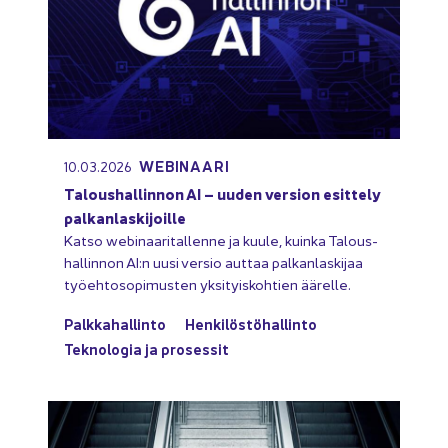
WEBINAARI
10.03.2026
Ta­lous­hal­lin­non AI – uuden ver­sion esit­te­ly
pal­kan­las­ki­joil­le
Katso webinaaritallenne ja kuule, kuin­ka Ta­lous­
hal­lin­non AI:n uusi ver­sio aut­taa pal­kan­las­ki­jaa
työ­eh­to­so­pi­mus­ten yk­si­tyis­koh­tien ää­rel­le.
Palk­ka­hal­lin­to
Hen­ki­lös­tö­hal­lin­to
Tek­no­lo­gia ja pro­ses­sit