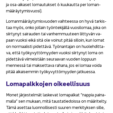
ja osa-​aikaset lo­mau­tuk­set 6 kuu­kaut­ta per lo­man­
mää­räy­ty­mis­vuo­si).
Lo­man­mää­räy­ty­mis­vuo­den vaih­tees­sa on hyvä tar­kis­
taa myös, onko jol­lain työn­te­ki­jäl­lä vuo­si­lo­maa, joka on
siir­ty­nyt sai­rau­den tai van­hem­muu­teen liit­ty­vän va­
paan vuok­si eikä sitä ole voi­nut pitää sil­loin, kun lomat
on nor­maa­lis­ti pi­det­tä­vä. Työ­nan­ta­jan on huo­leh­dit­ta­
va, että työ­ky­vyt­tö­myy­den vuok­si siir­ty­nyt loma on
pi­det­tä­vä vii­meis­tään seu­raa­van vuo­den lop­puun
men­nes­sä tai mak­set­ta­va ra­ha­na, jos ei lomaa voida
pitää ai­kai­sem­min työ­ky­vyt­tö­myy­den jat­kues­sa.
Lo­ma­palk­ko­jen oi­keel­li­suus
Monet jär­jes­tel­mät las­ke­vat lo­ma­pal­kat ”nap­pia pai­na­
mal­la” sen mu­kaan, mitä taus­ta­tie­dois­sa on mää­ri­tel­ty.
Tämä aset­taa luon­nol­li­ses­ti suu­ren mer­ki­tyk­sen sille,