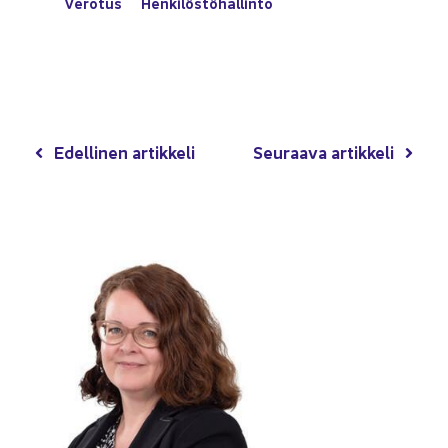
Ve­ro­tus
Hen­ki­lös­tö­hal­lin­to
Edel­li­nen ar­tik­ke­li
Seu­raa­va ar­tik­ke­li