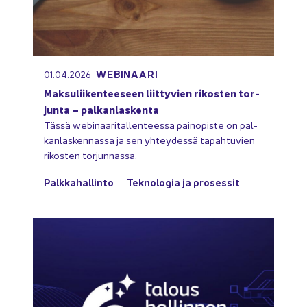
WEBINAARI
01.04.2026
Mak­su­lii­ken­tee­seen liit­ty­vien ri­kos­ten tor­
jun­ta – pal­kan­las­ken­ta
Tässä webinaaritallenteessa pain­opis­te on pal­
kan­las­ken­nas­sa ja sen yh­tey­des­sä ta­pah­tu­vien
ri­kos­ten tor­jun­nas­sa.
Palk­ka­hal­lin­to
Tek­no­lo­gia ja pro­ses­sit