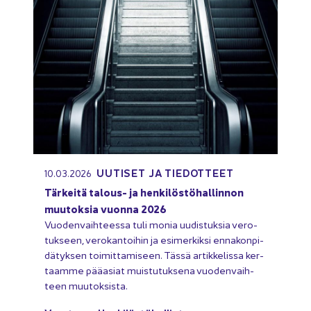
UU­TI­SET JA TIE­DOT­TEET
10.03.2026
Tär­kei­tä talous-​ ja hen­ki­lös­tö­hal­lin­non
muu­tok­sia vuon­na 2026
Vuo­den­vaih­tees­sa tuli monia uu­dis­tuk­sia ve­ro­
tuk­seen, ve­ro­kan­toi­hin ja esi­mer­kik­si en­na­kon­pi­
dä­tyk­sen toi­mit­ta­mi­seen. Tässä ar­tik­ke­lis­sa ker­
taam­me pää­asiat muis­tu­tuk­se­na vuo­den­vaih­
teen muu­tok­sis­ta.