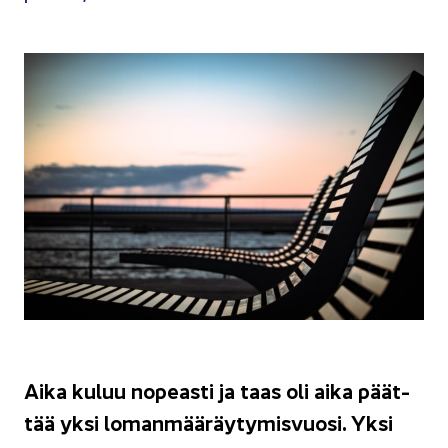
Aika kuluu no­peas­ti ja taas oli aika päät­
tää yksi lo­man­mää­räy­ty­mis­vuo­si. Yksi