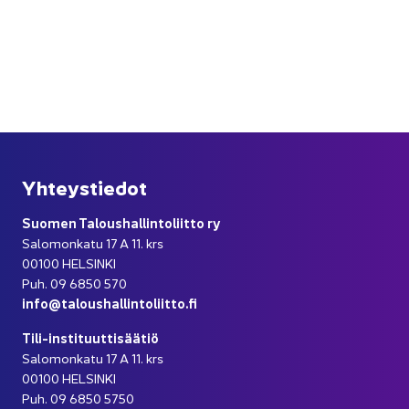
Yh­teys­tie­dot
Suo­men Ta­lous­hal­lin­to­liit­to ry
Sa­lo­mon­ka­tu 17 A 11. krs
00100 HEL­SIN­KI
Puh. 09 6850 570
info@ta­lous­hal­lin­to­liit­to.fi
Tili-​instituuttisäätiö
Sa­lo­mon­ka­tu 17 A 11. krs
00100 HEL­SIN­KI
Puh. 09 6850 5750