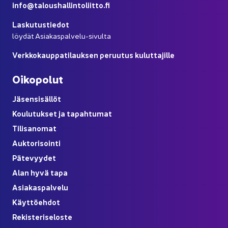
info@ta­lous­hal­lin­to­liit­to.fi
Las­ku­tus­tie­dot
löy­dät Asiakaspalvelu-​sivulta
Verk­ko­kaup­pa­ti­lauk­sen pe­ruu­tus ku­lut­ta­jil­le
Oi­ko­po­lut
Jä­sen­si­säl­löt
Kou­lu­tuk­set ja ta­pah­tu­mat
Ti­li­sa­no­mat
Auk­to­ri­soin­ti
Pä­te­vyy­det
Alan hyvä tapa
Asia­kas­pal­ve­lu
Käyt­tö­eh­dot
Re­kis­te­ri­se­los­te