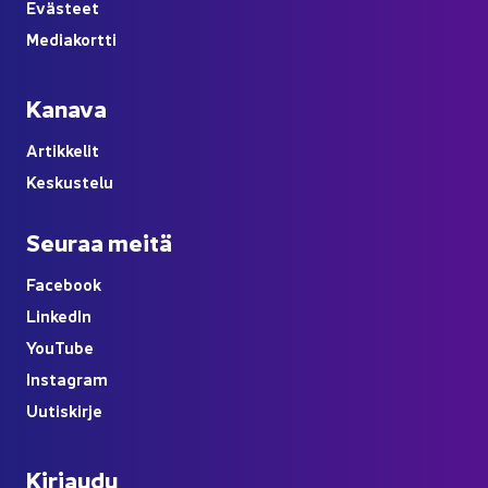
Eväs­teet
Me­dia­kort­ti
Ka­na­va
Ar­tik­ke­lit
Kes­kus­te­lu
Seu­raa meitä
Face­book
Lin­ke­dIn
You
Tube
Ins­ta­gram
Uu­tis­kir­je
Kir­jau­du