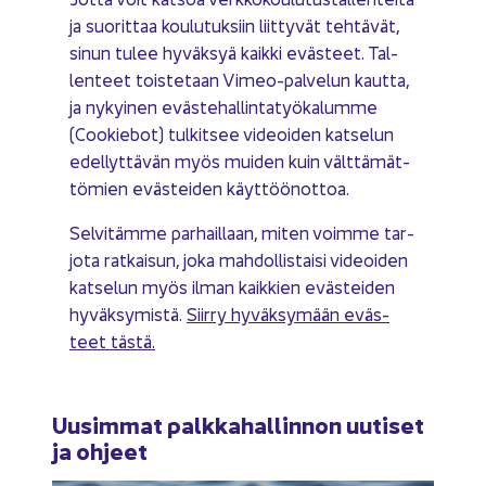
ja suo­rit­taa kou­lu­tuk­siin liit­ty­vät teh­tä­vät,
sinun tulee hy­väk­syä kaik­ki eväs­teet. Tal­
len­teet tois­te­taan Vimeo-​palvelun kaut­ta,
ja ny­kyi­nen eväs­te­hal­lin­ta­työ­ka­lum­me
(Coo­kie­bot) tul­kit­see vi­deoi­den kat­se­lun
edel­lyt­tä­vän myös mui­den kuin vält­tä­mät­
tö­mien eväs­tei­den käyt­töön­ot­toa.
Sel­vi­täm­me par­hail­laan, miten voim­me tar­
jo­ta rat­kai­sun, joka mah­dol­lis­tai­si vi­deoi­den
kat­se­lun myös ilman kaik­kien eväs­tei­den
hy­väk­sy­mis­tä.
Siir­ry hy­väk­sy­mään eväs­
teet tästä.
Uusim­mat palk­ka­hal­lin­non uu­ti­set
ja oh­jeet