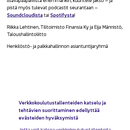
pistä myös tu­le­vat podcas­tit seu­ran­taan –
Soundclou­dis­ta
Spo­ti­fys­ta
tai
!
Riik­ka Leh­ti­nen, Ti­li­toi­mis­to Fi­nan­sia Ky ja Eija Män­nis­tö,
Ta­lous­hal­lin­to­liit­to
Henkilöstö-​ ja palk­ka­hal­lin­non asian­tun­ti­ja­ryh­mä
Verk­ko­kou­lu­tus­tal­len­tei­den kat­se­lu ja
teh­tä­vien suo­rit­ta­mi­nen edel­lyt­tää
eväs­tei­den hy­väk­sy­mis­tä
Jotta voit kat­soa verk­ko­kou­lu­tus­tal­len­tei­ta