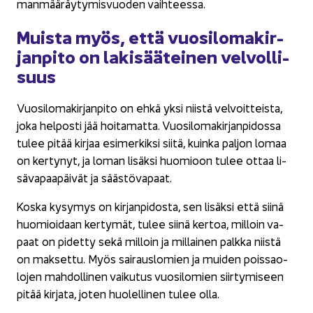
man­mää­räy­ty­mis­vuo­den vaih­tees­sa.
Muis­ta myös, että vuo­si­lo­ma­kir­
jan­pi­to on la­ki­sää­tei­nen vel­vol­li­
suus
Vuo­si­lo­ma­kir­jan­pi­to on ehkä yksi niis­tä vel­voit­teis­ta,
joka hel­pos­ti jää hoi­ta­mat­ta. Vuo­si­lo­ma­kir­jan­pi­dos­sa
tulee pitää kir­jaa esi­mer­kik­si siitä, kuin­ka pal­jon lomaa
on ker­ty­nyt, ja loman li­säk­si huo­mioon tulee ottaa li­
sä­va­paa­päi­vät ja sääs­tö­va­paat.
Koska ky­sy­mys on kir­jan­pi­dos­ta, sen li­säk­si että siinä
huo­mioi­daan ker­ty­mät, tulee siinä ker­toa, mil­loin va­
paat on pi­det­ty sekä mil­loin ja mil­lai­nen palk­ka niis­tä
on mak­set­tu. Myös sai­raus­lo­mien ja mui­den pois­sao­
lo­jen mah­dol­li­nen vai­ku­tus vuo­si­lo­mien siir­ty­mi­seen
pitää kir­ja­ta, joten huo­lel­li­nen tulee olla.