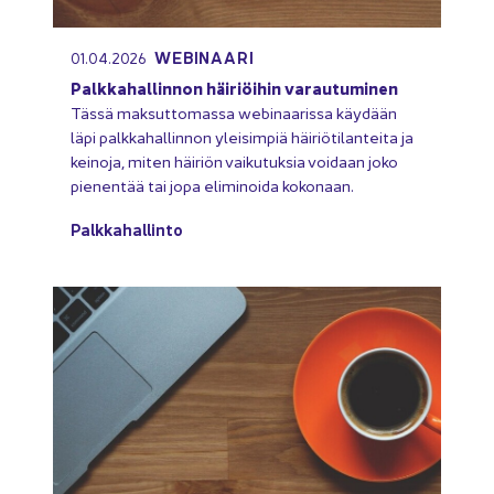
WEBINAARI
01.04.2026
Palk­ka­hal­lin­non häi­riöi­hin va­rau­tu­mi­nen
Tässä mak­sut­to­mas­sa webinaarissa käy­dään
läpi palk­ka­hal­lin­non ylei­sim­piä häi­riö­ti­lan­tei­ta ja
kei­no­ja, miten häi­riön vai­ku­tuk­sia voi­daan joko
pie­nen­tää tai jopa eli­mi­noi­da ko­ko­naan.
Palk­ka­hal­lin­to