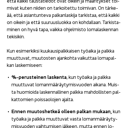
että kaik­ki taus­ta­tie­dot ovat oi­kein ja mää­ri­tyk­set toi­
mi­vat kuten nii­den on tar­koi­tet­tu toi­mi­van. On tär­ke­
ää, että asian­tun­te­va pal­kan­las­ki­ja tar­kis­taa, että kaik­ki
on oi­kein ja että suu­ruus­luok­ka on koh­dal­laan. Tar­kis­ta­
mi­nen on hyvä tapa, vaik­ka oh­jel­mis­to lo­ma­las­ken­nan
te­ki­si­kin.
Kun esi­mer­kik­si kuu­kausi­palk­kai­sen työ­ai­ka ja palk­ka
muut­tu­vat, muu­tos­ten ajan­koh­ta vai­kut­taa lo­ma­pal­
kan las­ke­mi­seen:
%-​perusteinen las­ken­ta
, kun työ­ai­ka ja palk­ka
muut­tu­vat lo­man­mää­räy­ty­mis­vuo­den ai­ka­na. Muis­
ta huo­mioi­da las­ken­nal­li­nen palk­ka mah­dol­lis­ten pal­
kat­to­mien pois­sao­lo­jen ajal­ta.
Ennen muu­tos­het­keä ol­leen pal­kan mu­kaan,
kun
työ­ai­ka ja palk­ka muut­tu­vat vasta lo­man­mää­räy­ty­
mis­vuo­den vaih­tu­mi­sen jäl­keen, mutta ennen lo­