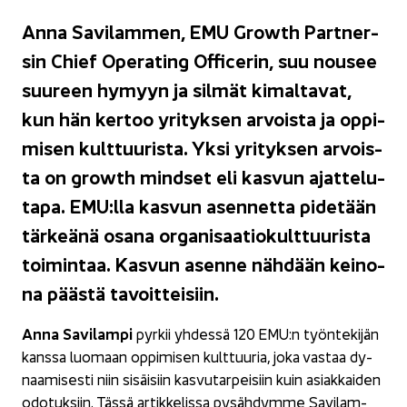
Anna Sa­vi­lam­men, EMU Growth Part­ner­
sin Chief Ope­ra­ting Of­fice­rin, suu nousee
suu­reen hy­myyn ja sil­mät ki­mal­ta­vat,
kun hän ker­too yri­tyk­sen ar­vois­ta ja op­pi­
mi­sen kult­tuu­ris­ta. Yksi yri­tyk­sen ar­vois­
ta on growth mind­set eli kas­vun ajat­te­lu­
ta­pa. EMU:lla kas­vun asen­net­ta pi­de­tään
tär­keä­nä osana or­ga­ni­saa­tio­kult­tuu­ris­ta
toi­min­taa. Kas­vun asen­ne näh­dään kei­no­
na pääs­tä ta­voit­tei­siin.
Anna Sa­vi­lam­pi
pyr­kii yh­des­sä 120 EMU:n työn­te­ki­jän
kans­sa luo­maan op­pi­mi­sen kult­tuu­ria, joka vas­taa dy­
naa­mi­ses­ti niin si­säi­siin kas­vu­tar­pei­siin kuin asiak­kai­den
odo­tuk­siin. Tässä ar­tik­ke­lis­sa py­säh­dym­me Sa­vi­lam­