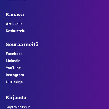
Ka­na­va
Ar­tik­ke­lit
Kes­kus­te­lu
Seu­raa meitä
Face­book
Lin­ke­dIn
You
Tube
Ins­ta­gram
Uu­tis­kir­je
Kir­jau­du
Käyttäjätunnus