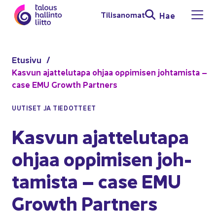
Siir­ry si­säl­töön
Ti­li­sa­no­mat
Hae
Avaa 
Etusi­vu
Kas­vun ajat­te­lu­ta­pa ohjaa op­pi­mi­sen joh­ta­mis­ta –
case EMU Growth Part­ners
UU­TI­SET JA TIE­DOT­TEET
Kas­vun ajat­te­lu­ta­pa
ohjaa op­pi­mi­sen joh­
ta­mis­ta – case EMU
Growth Part­ners