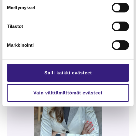
lam­pi ko­ros­taa, että ul­ko­puo­li­set nä­ke­myk­set ovat ar­
sen
vok­kai­ta – spar­raus ja yh­teis­työ ul­ko­puo­lis­ten kon­
Mieltymykset
va­
sult­tien tai kou­lut­ta­jien kans­sa voi tuoda uusia ideoi­ta
lin­
ja lä­hes­ty­mis­ta­po­ja.
ta
Tilastot
Markkinointi
Salli kaikki evästeet
Vain välttämättömät evästeet