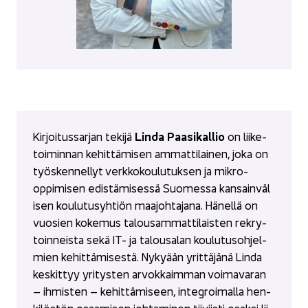
Linda Paa­si­kal­lio
Kir­joi­tus­sar­jan te­ki­jä
on lii­ke­
toi­min­nan ke­hit­tä­mi­sen am­mat­ti­lai­nen, joka on
työs­ken­nel­lyt verk­ko­kou­lu­tuk­sen ja mikro-​
oppimisen edis­tä­mi­ses­sä Suo­mes­sa kan­sain­vä­l
i­sen kou­lu­tus­yh­tiön maa­joh­ta­ja­na. Hä­nel­lä on
vuo­sien ko­ke­mus ta­lous­am­mat­ti­lais­ten rek­ry­
toin­neis­ta sekä IT- ja ta­lous­a­lan kou­lu­tus­oh­jel­
mien ke­hit­tä­mi­ses­tä. Ny­ky­ään yrit­tä­jä­nä Linda
kes­kit­tyy yri­tys­ten ar­vok­kaim­man voi­ma­va­ran
– ih­mis­ten – ke­hit­tä­mi­seen, in­tegroi­mal­la hen­
ki­lös­tön osaa­mi­sen joh­ta­mi­nen tii­viis­ti osak­si lii­