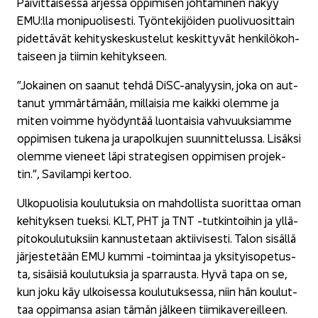
Päi­vit­täi­ses­sä ar­jes­sa op­pi­mi­sen joh­ta­mi­nen näkyy
EMU:lla mo­ni­puo­li­ses­ti. Työn­te­ki­jöi­den puo­li­vuo­sit­tain
pi­det­tä­vät ke­hi­tys­kes­kus­te­lut kes­kit­ty­vät hen­ki­lö­koh­
tai­seen ja tii­min ke­hi­tyk­seen.
”Jo­kai­nen on saa­nut tehdä DiSC-​analyysin, joka on aut­
ta­nut ym­mär­tä­mään, mil­lai­sia me kaik­ki olem­me ja
miten voim­me hyö­dyn­tää luon­tai­sia vah­vuuk­siam­me
op­pi­mi­sen tu­ke­na ja ura­pol­ku­jen suun­nit­te­lus­sa. Li­säk­si
olem­me vie­neet läpi stra­te­gi­sen op­pi­mi­sen pro­jek­
tin.”, Sa­vi­lam­pi ker­too.
Ul­ko­puo­li­sia kou­lu­tuk­sia on mah­dol­lis­ta suo­rit­taa oman
ke­hi­tyk­sen tuek­si. KLT, PHT ja TNT -​tutkintoihin ja yl­lä­
pi­to­kou­lu­tuk­siin kan­nus­te­taan ak­tii­vi­ses­ti. Talon si­säl­lä
jär­jes­te­tään EMU kummi -​toimintaa ja yk­si­tyi­so­pe­tus­
ta, si­säi­siä kou­lu­tuk­sia ja spar­raus­ta. Hyvä tapa on se,
kun joku käy ul­koi­ses­sa kou­lu­tuk­ses­sa, niin hän kou­lut­
taa op­pi­man­sa asian tämän jäl­keen tii­mi­ka­ve­reil­leen.