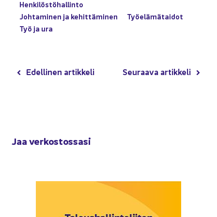
Hen­ki­lös­tö­hal­lin­to
Joh­ta­mi­nen ja ke­hit­tä­mi­nen
Työ­elä­mä­tai­dot
Työ ja ura
Edel­li­nen ar­tik­ke­li
Seu­raa­va ar­tik­ke­li
Jaa ver­kos­tos­sa­si