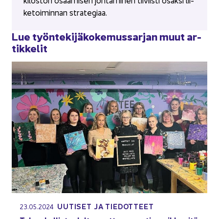
ke­toi­min­nan stra­te­gi­aa.
Lue työn­te­ki­jä­ko­ke­mus­sar­jan muut ar­
tik­ke­lit
UU­TI­SET JA TIE­DOT­TEET
23.05.2024