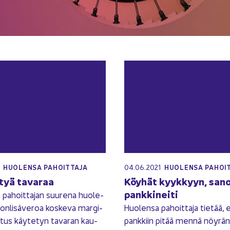
1
04.06.2021
HUO­LEN­SA PA­HOIT­TA­JA
HUO­LEN­SA PA­HOIT
tyä ta­va­raa
Köy­hät kyyk­kyyn, san
pank­ki­nei­ti
 pa­hoit­ta­jan suu­re­na huo­le­
on­li­sä­ve­roa kos­ke­va mar­gi­
Huo­len­sa pa­hoit­ta­ja tie­tää, 
ro­tus käy­te­tyn ta­va­ran kau­
pank­kiin pitää mennä nöy­rä­n