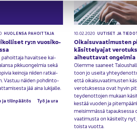
20
10.02.2020
HUO­LEN­SA PA­HOIT­TA­JA
UU­TI­SET JA TIE­D
i­kol­li­set ry:n vuo­si­ko­
Oi­kai­su­vaa­ti­mus­ten p
s­sa
kä­sit­te­ly­ajat ve­ro­tuk­
ai­heut­ta­vat on­gel­mia
 pa­hoit­ta­ja ha­vait­see kai­
a alan­sa pik­kuon­gel­mia sekä
Olem­me saa­neet Ta­lous­hal­lin
­pi­via kei­no­ja nii­den rat­kai­
toon jo usei­ta yh­tey­den­ot­to­
. Vas­tuu näi­den poh­din­to­
että oi­kai­su­vaa­ti­mus­ten kä­si
­ta­mi­ses­ta jää aina lu­ki­jal­le.
ve­ro­tuk­ses­sa ovat hyvin pit­
tey­den­ot­to­jen mu­kaan kä­sit
o ja ti­lin­pää­tös
Työ ja ura
kes­tää vuo­den ja pi­tem­pään­k
mei­sim­mäs­sä ta­pauk­ses­sa oi
vaa­ti­mus­ta on kä­si­tel­ty nyt 
tois­ta vuot­ta.