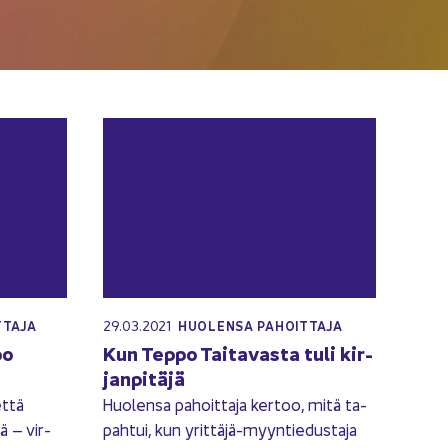
29.03.2021
­TA­JA
HUO­LEN­SA PA­HOIT­TA­JA
oo
Kun Teppo Tai­ta­vas­ta tuli kir­
jan­pi­tä­jä
että
Huo­len­sa pa­hoit­ta­ja ker­too, mitä ta­
ä – vir­
pah­tui, kun yrittäjä-​myyntiedustaja