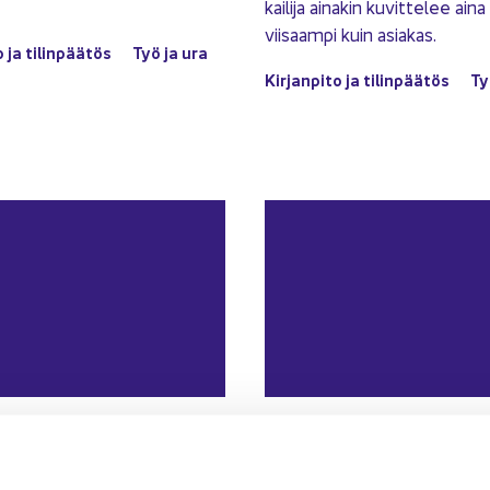
kai­li­ja ai­na­kin ku­vit­te­lee ain
vii­saam­pi kuin asia­kas.
o ja ti­lin­pää­tös
Työ ja ura
Kir­jan­pi­to ja ti­lin­pää­tös
Ty
21.09.2020
HUO­LEN­SA PA­HOIT­TA­JA
HUO­LEN­SA PA­HOIT
aina pai­kal­la
Pal­kan­las­ki­jat ovat m
kil­teim­piä ih­mi­siä
 pa­hoit­ta­ja ha­vait­see kai­