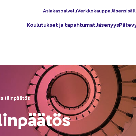
Asia­kas­pal­ve­lu
Verk­ko­kaup­pa
Jä­sen­si­säl­
Kou­lu­tuk­set ja ta­pah­tu­mat
Jä­se­nyys
Pä­te­v
ja ti­lin­pää­tös
­lin­pää­tös