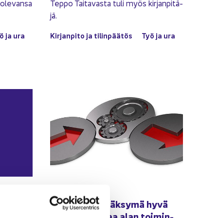
a ole­van­sa
Teppo Tai­ta­vas­ta tuli myös kir­jan­pi­tä­
jä.
ö ja ura
Kir­jan­pi­to ja ti­lin­pää­tös
Työ ja ura
17.09.2020
­TA­JA
aa­il­man
Jä­sen­ten hy­väk­sy­mä hyvä
alan tapa ohjaa alan toi­min­