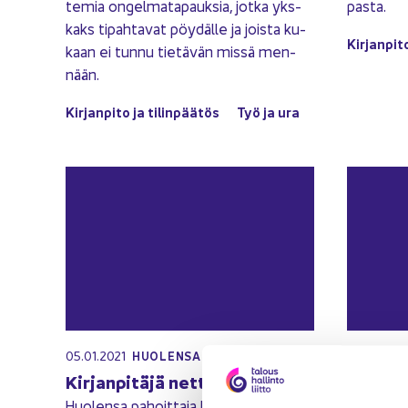
te­mia on­gel­ma­ta­pauk­sia, jotka yks­
pas­ta.
kaks ti­pah­ta­vat pöy­däl­le ja jois­ta ku­
Kir­jan­pi­t
kaan ei tunnu tie­tä­vän missä men­
nään.
Kir­jan­pi­to ja ti­lin­pää­tös
Työ ja ura
05.01.2021
13.11.2020
HUO­LEN­SA PA­HOIT­TA­JA
Kir­jan­pi­tä­jä net­ti­kou­ke­rois­sa
Kuka on 
Huo­len­sa pa­hoit­ta­ja ha­vait­see kai­
Huo­len­sa