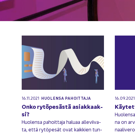
16.11.2021
16.09.202
HUO­LEN­SA PA­HOIT­TA­JA
Onko ry­tö­pe­säs­tä asiak­kaak­
Käy­tet­
si?
Huo­len­sa
Huo­len­sa pa­hoit­ta­ja ha­lu­aa al­le­vii­va­
na on ar­v
ta, että ry­tö­pe­sät ovat kaik­kien tun­
naa­li­ve­