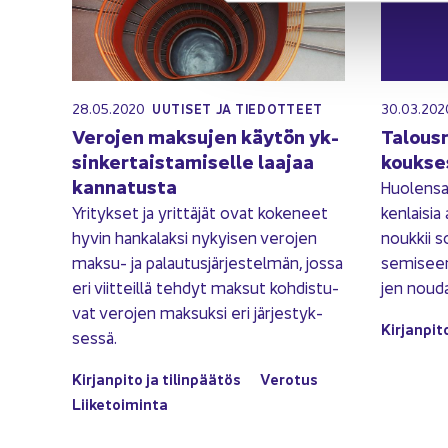
28.05.2020
30.03.20
UU­TI­SET JA TIE­DOT­TEET
Ve­ro­jen mak­su­jen käy­tön yk­
Ta­lous­r
sin­ker­tais­ta­mi­sel­le laa­jaa
kouk­se
kan­na­tus­ta
Huo­len­sa
Yri­tyk­set ja yrit­tä­jät ovat ko­ke­neet
ken­lai­si
hyvin han­ka­lak­si ny­kyi­sen ve­ro­jen
nouk­kii so
maksu-​ ja pa­lau­tus­jär­jes­tel­män, jossa
se­mi­seen
eri viit­teil­lä teh­dyt mak­sut koh­dis­tu­
jen nou­dat
vat ve­ro­jen mak­suk­si eri jär­jes­tyk­
Kir­jan­pi­t
ses­sä.
Kir­jan­pi­to ja ti­lin­pää­tös
Ve­ro­tus
Lii­ke­toi­min­ta