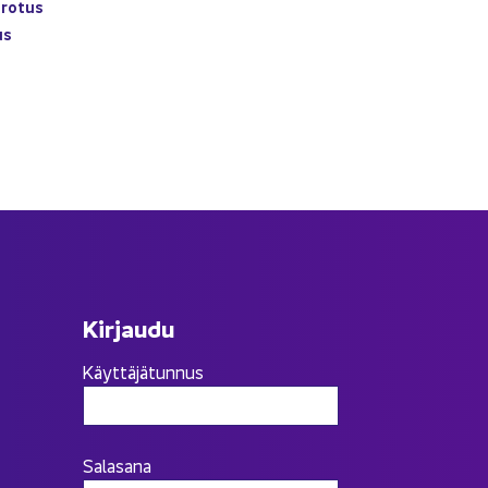
­ro­tus
us
Kir­jau­du
Käyttäjätunnus
Salasana