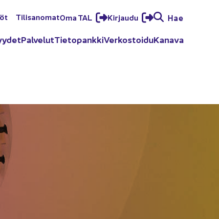
löt
Ti­li­sa­no­mat
Oma TAL
Kir­jau­du
Hae
yy­det
Pal­ve­lut
Tie­to­pank­ki
Ver­kos­toi­du
Ka­na­va