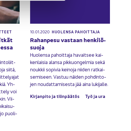
10.01.2020
OT­TEET
HUO­LEN­SA PA­HOIT­TA­JA
it­kät
Ra­han­pe­su vas­taan hen­ki­lö­
ses­sa
suo­ja
Huo­len­sa pa­hoit­ta­ja ha­vait­see kai­
­to­liit­
ken­lai­sia alan­sa pik­kuon­gel­mia sekä
ja siitä,
nouk­kii so­pi­via kei­no­ja nii­den rat­kai­
t­te­ly­ajat
se­mi­seen. Vas­tuu näi­den poh­din­to­
kiä. Yh­
jen nou­dat­ta­mi­ses­ta jää aina lu­ki­jal­le.
­te­ly voi
Kir­jan­pi­to ja ti­lin­pää­tös
Työ ja ura
in. Vii­
­kai­su­
jo puo­li­