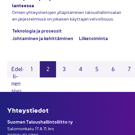
lan­tees­sa
Omien yh­teys­tie­to­jen yl­lä­pi­tä­mi­nen ta­lous­hal­lin­toa­lan
eri jär­jes­tel­mis­sä on jo­kai­sen käyt­tä­jän vel­vol­li­suus.
Tek­no­lo­gia ja pro­ses­sit
Joh­ta­mi­nen ja ke­hit­tä­mi­nen
Lii­ke­toi­min­ta
Ar­tik­ke­lien si­vu­tus
Sivu
Sivu
Sivu
Sivu
Sivu
Sivu
Si
Edel­
1
2
3
4
5
6
7
li­
nen
sivu
Yh­teys­tie­dot
Suo­men Ta­lous­hal­lin­to­liit­to ry
Sa­lo­mon­ka­tu 17 A 11. krs
00100 HEL­SIN­KI