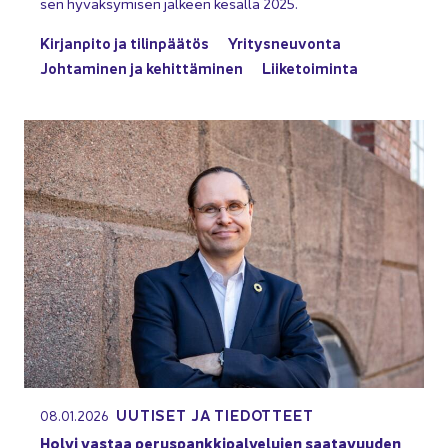
sen hy­väk­sy­mi­sen jäl­keen ke­säl­lä 2025.
Kir­jan­pi­to ja ti­lin­pää­tös
Yri­tys­neu­von­ta
Joh­ta­mi­nen ja ke­hit­tä­mi­nen
Lii­ke­toi­min­ta
UU­TI­SET JA TIE­DOT­TEET
08.01.2026
Holvi vas­taa pe­rus­pank­ki­pal­ve­lu­jen saa­ta­vuu­den