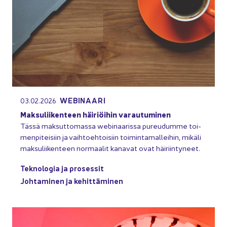
WEBINAARI
03.02.2026
Mak­su­lii­ken­teen häi­riöi­hin va­rau­tu­mi­nen
Tässä mak­sut­to­mas­sa webinaarissa pu­reu­dum­me toi­
men­pi­tei­siin ja vaih­toeh­toi­siin toi­min­ta­mal­lei­hin, mi­kä­li
mak­su­lii­ken­teen nor­maa­lit ka­na­vat ovat häi­riin­ty­neet.
Tek­no­lo­gia ja pro­ses­sit
Joh­ta­mi­nen ja ke­hit­tä­mi­nen