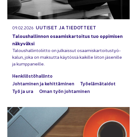
UU­TI­SET JA TIE­DOT­TEET
09.02.2026
Ta­lous­hal­lin­non osaa­mis­kar­toi­tus tuo op­pi­mi­sen
nä­ky­väk­si
Ta­lous­hal­lin­to­liit­to on jul­kais­sut osaa­mis­kar­toi­tus­työ­
ka­lun, joka on mak­sut­ta käy­tös­sä kai­kil­le lii­ton jä­se­nil­le
ja kump­pa­neil­le.
Hen­ki­lös­tö­hal­lin­to
Joh­ta­mi­nen ja ke­hit­tä­mi­nen
Työ­elä­mä­tai­dot
Työ ja ura
Oman työn joh­ta­mi­nen