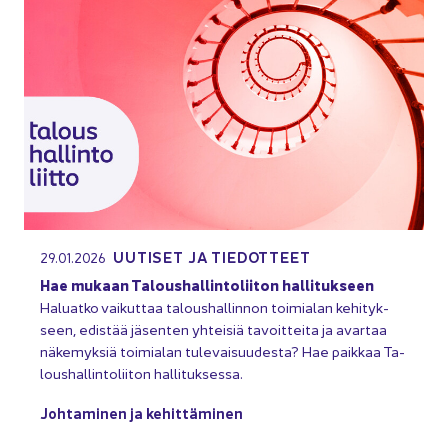
UU­TI­SET JA TIE­DOT­TEET
29.01.2026
Hae mu­kaan Ta­lous­hal­lin­to­lii­ton hal­li­tuk­seen
Ha­luat­ko vai­kut­taa ta­lous­hal­lin­non toi­mia­lan ke­hi­tyk­
seen, edis­tää jä­sen­ten yh­tei­siä ta­voit­tei­ta ja avar­taa
nä­ke­myk­siä toi­mia­lan tu­le­vai­suu­des­ta? Hae paik­kaa Ta­
lous­hal­lin­to­lii­ton hal­li­tuk­ses­sa.
Joh­ta­mi­nen ja ke­hit­tä­mi­nen