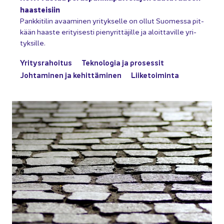
haas­tei­siin
Pank­ki­ti­lin avaa­mi­nen yri­tyk­sel­le on ollut Suo­mes­sa pit­
kään haas­te eri­tyi­ses­ti pie­ny­rit­tä­jil­le ja aloit­ta­vil­le yri­
tyk­sil­le.
Yri­tys­ra­hoi­tus
Tek­no­lo­gia ja pro­ses­sit
Joh­ta­mi­nen ja ke­hit­tä­mi­nen
Lii­ke­toi­min­ta