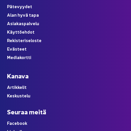
Pä­te­vyy­det
Alan hyvä tapa
Asia­kas­pal­ve­lu
Käyt­tö­eh­dot
Re­kis­te­ri­se­los­te
Eväs­teet
Me­dia­kort­ti
Ka­na­va
Ar­tik­ke­lit
Kes­kus­te­lu
Seu­raa meitä
Face­book