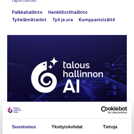
Palk­ka­hal­lin­to
Hen­ki­lös­tö­hal­lin­to
Työ­elä­mä­tai­dot
Työ ja ura
Kump­pa­ni­si­säl­tö
WEBINAARI
10.03.2026
Suos­tu­mus
Yk­si­tyis­koh­dat
Tie­to­ja
Ta­lous­hal­lin­non AI – uuden ver­sion esit­te­ly pal­