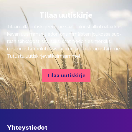
Tilaa uu­tis­kir­je
Ti­laa­mal­la uu­tis­kir­jeem­me saat ta­lous­hal­lin­toa­laa kos­
ke­van uusim­man tie­don en­sim­mäis­ten jou­kos­sa suo­
raan säh­kö­pos­tii­si. Li­säk­si saat tie­don esi­mer­kik­si
uusim­mis­ta kou­lu­tuk­sis­tam­me ja ta­pah­tu­mis­tam­me.
Tu­tus­tu uu­tis­kir­je­va­li­koi­maam­me!
Tilaa uu­tis­kir­je
Yh­teys­tie­dot