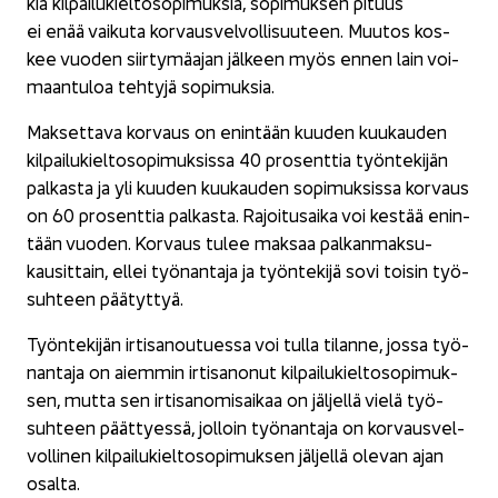
kia kil­pai­lu­kiel­to­so­pi­muk­sia, so­pi­muk­sen pi­tuus
ei enää vai­ku­ta kor­vaus­vel­vol­li­suu­teen. Muu­tos kos­
kee vuo­den siir­ty­mä­ajan jäl­keen myös ennen lain voi­
maan­tu­loa teh­ty­jä so­pi­muk­sia.
Mak­set­ta­va kor­vaus on enin­tään kuu­den kuu­kau­den
kil­pai­lu­kiel­to­so­pi­muk­sis­sa 40 pro­sent­tia työn­te­ki­jän
pal­kas­ta ja yli kuu­den kuu­kau­den so­pi­muk­sis­sa kor­vaus
on 60 pro­sent­tia pal­kas­ta. Ra­joi­tusai­ka voi kes­tää enin­
tään vuo­den. Kor­vaus tulee mak­saa pal­kan­mak­su­
kausit­tain, ellei työ­nan­ta­ja ja työn­te­ki­jä sovi toi­sin työ­
suh­teen pää­tyt­tyä.
Työn­te­ki­jän ir­ti­sa­nou­tues­sa voi tulla ti­lan­ne, jossa työ­
nan­ta­ja on ai­em­min ir­ti­sa­no­nut kil­pai­lu­kiel­to­so­pi­muk­
sen, mutta sen ir­ti­sa­no­mi­sai­kaa on jäl­jel­lä vielä työ­
suh­teen päät­tyes­sä, jol­loin työ­nan­ta­ja on kor­vaus­vel­
vol­li­nen kil­pai­lu­kiel­to­so­pi­muk­sen jäl­jel­lä ole­van ajan
osal­ta.