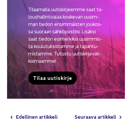
Ti­laa­mal­la uu­tis­kir­jeem­me saat ta­
lous­hal­lin­toa­laa kos­ke­van uusim­
man tie­don en­sim­mäis­ten jou­kos­
sa suo­raan säh­kö­pos­tii­si. Li­säk­si
saat tie­don esi­mer­kik­si uusim­mis­
ta kou­lu­tuk­sis­tam­me ja ta­pah­tu­
mis­tam­me. Tu­tus­tu uu­tis­kir­je­va­li­
koi­maam­me!
Tilaa uu­tis­kir­je
Edel­li­nen ar­tik­ke­li
Seu­raa­va ar­tik­ke­li