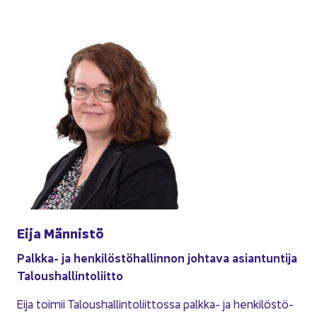
Eija Män­nis­tö
Palkka-​ ja hen­ki­lös­tö­hal­lin­non joh­ta­va asian­tun­ti­ja
Ta­lous­hal­lin­to­liit­to
Eija toi­mii Ta­lous­hal­lin­to­liit­tos­sa palkka-​ ja hen­ki­lös­tö­