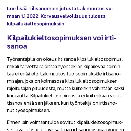
Lue lisää Ti­li­sa­no­mien ju­tus­ta La­ki­muu­tos voi­
maan 1.1.2022: Korvaus­velvollisuus tu­los­sa
kilpailu­kielto­sopimuksiin
Kil­pai­lu­kiel­to­so­pi­muk­sen voi ir­ti­
sa­noa
Työ­nan­ta­jal­la on oi­keus ir­ti­sa­noa kil­pai­lu­kiel­to­so­pi­mus,
mi­kä­li tar­vet­ta ra­joit­taa työn­te­ki­jän kil­pai­le­vaa toi­min­
taa ei enää ole. La­ki­muu­tos tuo so­pi­muk­sil­le ir­ti­sa­no­
mi­sa­jan, joka on kol­mas­osa kil­pai­lu­kiel­to­so­pi­muk­sen
ra­joi­tusa­jan pi­tuu­des­ta, mutta kui­ten­kin vä­hin­tään kaksi
kuu­kaut­ta. Kil­pai­lu­kiel­to­so­pi­mus­ta ei kui­ten­kaan voi ir­
ti­sa­noa enää sen jäl­keen, kun työn­te­ki­jä on ir­ti­sa­no­
nut työ­so­pi­muk­sen.
Ennen lain voi­maan­tu­loa so­vi­tut kil­pai­lu­kiel­to­so­pi­muk­
set ovat ir­ti­sa­not­ta­vis­sa ilman ir­ti­sa­no­mi­sai­kaa vuo­den