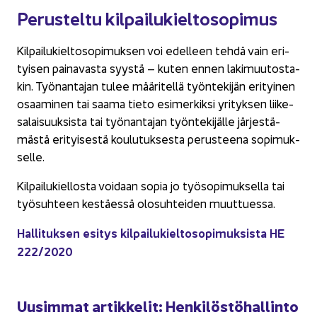
Pe­rus­tel­tu kil­pai­lu­kiel­to­so­pi­mus
Kil­pai­lu­kiel­to­so­pi­muk­sen voi edel­leen tehdä vain eri­
tyi­sen pai­na­vas­ta syys­tä – kuten ennen la­ki­muu­tos­ta­
kin. Työ­nan­ta­jan tulee mää­ri­tel­lä työn­te­ki­jän eri­tyi­nen
osaa­mi­nen tai saama tieto esi­mer­kik­si yri­tyk­sen lii­ke­
sa­lai­suuk­sis­ta tai työ­nan­ta­jan työn­te­ki­jäl­le jär­jes­tä­
mäs­tä eri­tyi­ses­tä kou­lu­tuk­ses­ta pe­rus­tee­na so­pi­muk­
sel­le.
Kil­pai­lu­kiel­los­ta voi­daan sopia jo työ­so­pi­muk­sel­la tai
työ­suh­teen kes­täes­sä olo­suh­tei­den muut­tues­sa.
Hal­li­tuk­sen esi­tys kil­pai­lu­kiel­to­so­pi­muk­sis­ta HE
222/2020
Uusim­mat ar­tik­ke­lit: Hen­ki­lös­tö­hal­lin­to