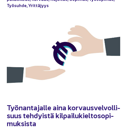
Työ­suh­de
,
Yrit­tä­jyys
Työ­nan­ta­jal­le aina kor­vaus­vel­vol­li­
suus teh­dyis­tä kil­pai­lu­kiel­to­so­pi­
muk­sis­ta