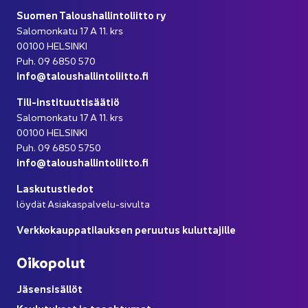
Suo­men Ta­lous­hal­lin­to­liit­to ry
Sa­lo­mon­ka­tu 17 A 11. krs
00100 HEL­SIN­KI
Puh. 09 6850 570
info@ta­lous­hal­lin­to­liit­to.fi
Tili-​instituuttisäätiö
Sa­lo­mon­ka­tu 17 A 11. krs
00100 HEL­SIN­KI
Puh. 09 6850 5750
info@ta­lous­hal­lin­to­liit­to.fi
Las­ku­tus­tie­dot
löy­dät Asiakaspalvelu-​sivulta
Verk­ko­kaup­pa­ti­lauk­sen pe­ruu­tus ku­lut­ta­jil­le
Oi­ko­po­lut
Jä­sen­si­säl­löt