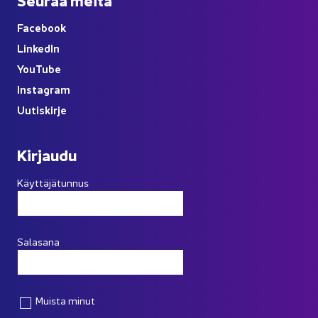
Face­book
Lin­ke­dIn
You
Tube
Ins­ta­gram
Uu­tis­kir­je
Kir­jau­du
Käyttäjätunnus
Salasana
Muista minut