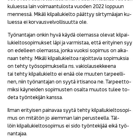
ku­lues­sa lain voi­maan­tu­los­ta vuo­den 2022 lop­puun
men­nes­sä. Mi­kä­li kil­pai­lu­kiel­to päät­tyy siir­ty­mä­ajan ku­
lues­sa ei kor­vaus­vel­vol­li­suut­ta ole.
Työ­nan­ta­jan onkin hyvä käydä ole­mas­sa ole­vat kil­pai­
lu­kiel­to­so­pi­muk­set läpi ja var­mis­taa, että eri­tyi­nen syy
on edel­leen ole­mas­sa, jonka vuok­si so­pi­mus on ai­ka­
naan tehty. Mi­kä­li kil­pai­lu­kiel­toa ra­joit­ta­via so­pi­muk­sia
on tehty työ­so­pi­muk­sel­la ns. va­kio­lausek­kee­na
tai tehty kil­pai­lu­kiel­to ei enää ole muu­ten tar­peel­li­
nen, niin työ­nan­ta­jan on syytä ir­ti­sa­noa ne. Tar­peet­to­
mik­si käy­nei­den so­pi­mus­ten osal­ta muu­tos tulee to­
de­ta työn­te­ki­jän kans­sa.
Ilman eri­tyi­sen pai­na­vaa syytä tehty kil­pai­lu­kiel­to­so­pi­
mus on mi­tä­tön jo ai­em­man lain pe­rus­teel­la. Täl­
löin kil­pai­lu­kiel­to­so­pi­mus ei sido työn­te­ki­jää eikä työ­
nan­ta­jaa.