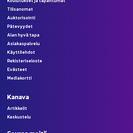
Kou­lu­tuk­set ja ta­pah­tu­mat
Ti­li­sa­no­mat
Auk­to­ri­soin­ti
Pä­te­vyy­det
Alan hyvä tapa
Asia­kas­pal­ve­lu
Käyt­tö­eh­dot
Re­kis­te­ri­se­los­te
Eväs­teet
Me­dia­kort­ti
Ka­na­va
Ar­tik­ke­lit
Kes­kus­te­lu
Seu­raa meitä