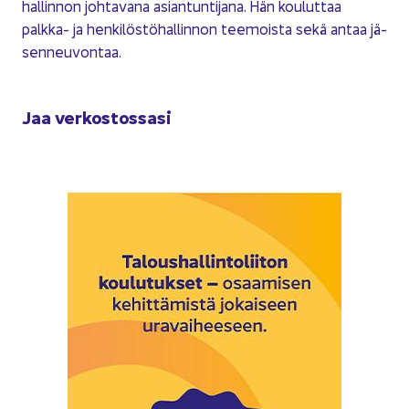
hal­lin­non joh­ta­va­na asian­tun­ti­ja­na. Hän kou­lut­taa
palkka-​ ja hen­ki­lös­tö­hal­lin­non tee­mois­ta sekä antaa jä­
sen­neu­von­taa.
Jaa ver­kos­tos­sa­si