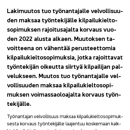
La­ki­muu­tos tuo työ­nan­ta­jal­le vel­vol­li­suu­
den mak­saa työn­te­ki­jäl­le kil­pai­lu­kiel­to­
so­pi­muk­sen ra­joi­tusa­jal­ta kor­vaus vuo­
den 2022 alus­ta al­kaen. Muu­tok­sen ta­
voit­tee­na on vä­hen­tää pe­rus­teet­to­mia
kil­pai­lu­kiel­to­so­pi­muk­sia, jotka ra­joit­ta­vat
työn­te­ki­jän oi­keut­ta siir­tyä kil­pai­li­jan pal­
ve­luk­seen. Muu­tos tuo työ­nan­ta­jal­le vel­
vol­li­suu­den mak­saa kil­pai­lu­kiel­to­so­pi­
muk­sen voi­mas­sao­loa­jal­ta kor­vaus työn­
te­ki­jäl­le.
Työ­nan­ta­jan vel­vol­li­suus mak­saa kil­pai­lu­kiel­to­so­pi­muk­
ses­ta kor­vaus työn­te­ki­jäl­le laa­jen­tuu kos­ke­maan kaik­