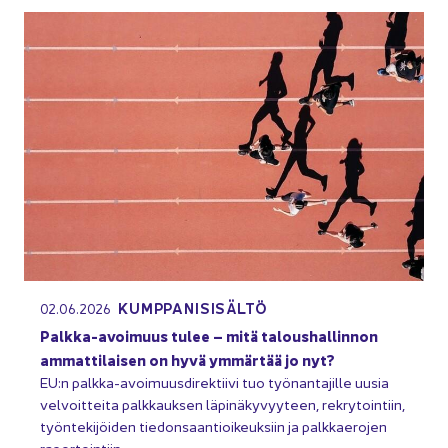
KUMP­PA­NI­SI­SÄL­TÖ
02.06.2026
Palkka-​avoimuus tulee – mitä ta­lous­hal­lin­non
am­mat­ti­lai­sen on hyvä ym­mär­tää jo nyt?
EU:n palkka-​avoimuusdirektiivi tuo työ­nan­ta­jil­le uusia
vel­voit­tei­ta palk­kauk­sen lä­pi­nä­ky­vyy­teen, rek­ry­toin­tiin,
työn­te­ki­jöi­den tie­don­saan­tioi­keuk­siin ja palk­kae­ro­jen
ra­por­toin­tiin.