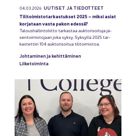
UU­TI­SET JA TIE­DOT­TEET
04.03.2026
Ti­li­toi­mis­to­tar­kas­tuk­set 2025 – miksi asiat
kor­ja­taan vasta pakon edes­sä?
Ta­lous­hal­lin­to­liit­to tar­kas­taa auk­to­ri­soi­tu­ja jä­
sen­toi­mis­to­jaan joka syksy. Syk­syl­lä 2025 tar­
kas­tet­tiin 104 auk­to­ri­soi­tua ti­li­toi­mis­toa.
Joh­ta­mi­nen ja ke­hit­tä­mi­nen
Lii­ke­toi­min­ta