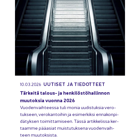
UU­TI­SET JA TIE­DOT­TEET
10.03.2026
Tär­kei­tä talous-​ ja hen­ki­lös­tö­hal­lin­non
muu­tok­sia vuon­na 2026
Vuo­den­vaih­tees­sa tuli monia uu­dis­tuk­sia ve­ro­
tuk­seen, ve­ro­kan­toi­hin ja esi­mer­kik­si en­na­kon­pi­
dä­tyk­sen toi­mit­ta­mi­seen. Tässä ar­tik­ke­lis­sa ker­
taam­me pää­asiat muis­tu­tuk­se­na vuo­den­vaih­
teen muu­tok­sis­ta.