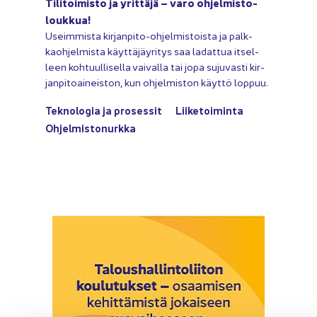
Ti­li­toi­mis­to ja yrit­tä­jä – varo oh­jel­mis­to­
louk­kua!
Useim­mis­ta kirjanpito-​ohjelmistoista ja palk­
kaoh­jel­mis­ta käyt­tä­jäy­ri­tys saa la­dat­tua it­sel­
leen koh­tuul­li­sel­la vai­val­la tai jopa su­ju­vas­ti kir­
jan­pi­toai­neis­ton, kun oh­jel­mis­ton käyt­tö lop­puu.
Tek­no­lo­gia ja pro­ses­sit
Lii­ke­toi­min­ta
Oh­jel­mis­to­nurk­ka