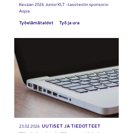
Ke­vään 2026 Ju­nior KLT -​tasotestin spon­so­roi
Aspia.
Työ­elä­mä­tai­dot
Työ ja ura
UU­TI­SET JA TIE­DOT­TEET
23.02.2026