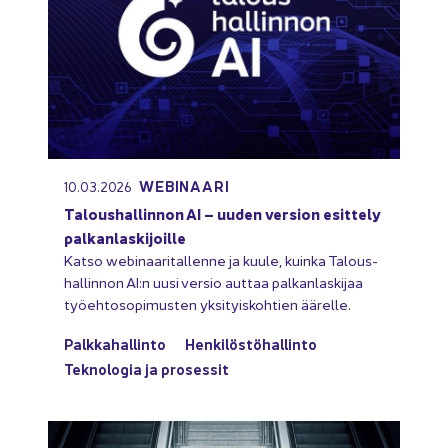
WEBINAARI
10.03.2026
Ta­lous­hal­lin­non AI – uuden ver­sion esit­te­ly
pal­kan­las­ki­joil­le
Katso webinaaritallenne ja kuule, kuin­ka Ta­lous­
hal­lin­non AI:n uusi ver­sio aut­taa pal­kan­las­ki­jaa
työ­eh­to­so­pi­mus­ten yk­si­tyis­koh­tien ää­rel­le.
Palk­ka­hal­lin­to
Hen­ki­lös­tö­hal­lin­to
Tek­no­lo­gia ja pro­ses­sit