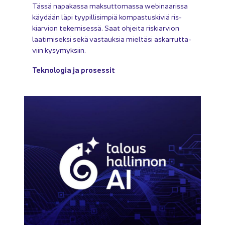
Tässä na­pa­kas­sa mak­sut­to­mas­sa webinaarissa
käy­dään läpi tyy­pil­li­sim­piä kom­pas­tus­ki­viä ris­
kiar­vion te­ke­mi­ses­sä. Saat oh­jei­ta ris­kiar­vion
laa­ti­mi­sek­si sekä vas­tauk­sia miel­tä­si as­kar­rut­ta­
viin ky­sy­myk­siin.
Tek­no­lo­gia ja pro­ses­sit