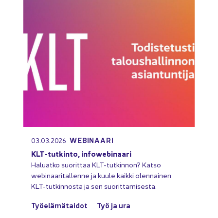
WEBINAARI
03.03.2026
KLT-​tutkinto, infowebinaari
Ha­luat­ko suo­rit­taa KLT-​tutkinnon? Katso
webinaaritallenne ja kuule kaik­ki olen­nai­nen
KLT-​tutkinnosta ja sen suo­rit­ta­mi­ses­ta.
Työ­elä­mä­tai­dot
Työ ja ura