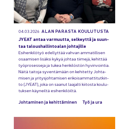
ALAN PA­RAS­TA KOU­LU­TUS­TA
04.03.2026
JYEAT antaa var­muut­ta, sel­keyt­tä ja suun­
taa ta­lous­hal­lin­toa­lan joh­ta­jil­le
Esi­hen­ki­lö­työ edel­lyt­tää vah­van am­ma­til­li­sen
osaa­mi­sen li­säk­si kykyä joh­taa tii­me­jä, ke­hit­tää
työ­pro­ses­se­ja ja tukea hen­ki­lös­tön hy­vin­voin­tia.
Näitä tai­to­ja sy­ven­tä­mään on ke­hi­tet­ty Joh­ta­
mi­sen ja yri­tys­joh­ta­mi­sen eri­koi­sam­mat­ti­tut­kin­
to (JYEAT), joka on saa­nut laa­jal­ti kii­tos­ta kou­lu­
tuk­sen käy­neil­tä esi­hen­ki­löil­tä.
Joh­ta­mi­nen ja ke­hit­tä­mi­nen
Työ ja ura