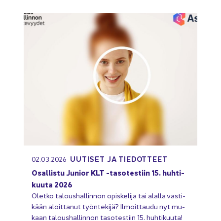
UU­TI­SET JA TIE­DOT­TEET
02.03.2026
Osal­lis­tu Ju­nior KLT -​tasotestiin 15. huh­ti­
kuu­ta 2026
Olet­ko ta­lous­hal­lin­non opis­ke­li­ja tai alal­la vas­ti­
kään aloit­ta­nut työn­te­ki­jä? Il­moit­tau­du nyt mu­
kaan ta­lous­hal­lin­non ta­so­tes­tiin 15. huh­ti­kuu­ta!