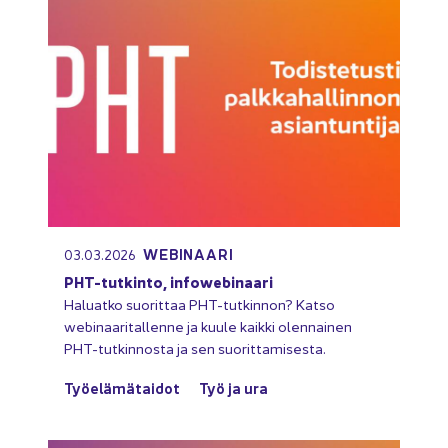
WEBINAARI
03.03.2026
PHT-​tutkinto, infowebinaari
Ha­luat­ko suo­rit­taa PHT-​tutkinnon? Katso
webinaaritallenne ja kuule kaik­ki olen­nai­nen
PHT-​tutkinnosta ja sen suo­rit­ta­mi­ses­ta.
Työ­elä­mä­tai­dot
Työ ja ura