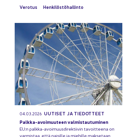
Ve­ro­tus
Hen­ki­lös­tö­hal­lin­to
UU­TI­SET JA TIE­DOT­TEET
04.03.2026
Palkka-​avoimuuteen val­mis­tau­tu­mi­nen
EU:n palkka-​avoimuusdirektiivin ta­voit­tee­na on
var­mis­taa, että nai­sil­le ja mie­hil­le mak­se­taan