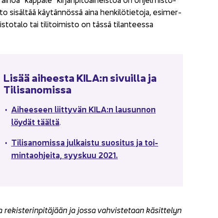
is­to si­säl­tää käy­tän­nös­sä aina hen­ki­lö­tie­to­ja, esi­mer­
mis­to­ta­lo tai ti­li­toi­mis­to on tässä ti­lan­tees­sa
Lisää ai­hees­ta KILA:n si­vuil­la ja
Ti­li­sa­no­mis­sa
Ai­hee­seen liit­ty­vän KILA:n lausun­non
löy­dät tääl­tä
.
Ti­li­sa­no­mis­sa jul­kais­tu suo­si­tus ja toi­
min­taoh­jei­ta, syys­kuu 2021.
­sa re­kis­te­rin­pi­tä­jään ja jossa vah­vis­te­taan kä­sit­te­lyn