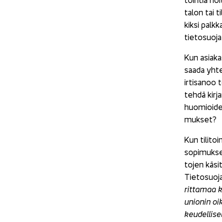
ta­lon tai ti
kik­si palk­k
tietosuoja-​
Kun asia­kas
saada yh­tey
ir­ti­sa­noo 
tehdä kir­jan
huo­mioi­de
muk­set?
Kun ti­li­toi
so­pi­muk­sen
to­jen kä­si
Tietosuoja
rit­ta­maa k
unio­nin oi­
keu­del­li­se