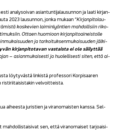
ses­ti ana­ly­soi­van asian­tun­ti­ja­lausun­non ja laati kir­jan­
­ka­kuu­ta 2023 lausun­non, jonka mu­kaan “
Kir­jan­pi­to­lau­
­tä­mis­tä kos­ke­vien lai­min­lyön­tien mah­dol­li­siin ri­ko­
i­muk­siin. Ot­taen huo­mioon kir­jan­pi­toai­neis­tol­le
lain­mu­kai­suu­den ja tar­koi­tuk­sen­mu­kai­suu­den jäl­ki­
vän kir­jan­pi­to­ta­van vas­tais­ta ei ole säi­lyt­tää
ajan – asian­mu­kai­ses­ti ja huo­lel­li­ses­ti siten, että ai­
ta löy­ty­väs­tä lin­kis­tä pro­fes­so­ri Kor­pi­saa­ren
i­rii­tai­sis­ta­kin vel­voit­teis­ta.
ua ai­hees­ta ju­ris­tien ja vi­ran­omais­ten kans­sa. Sel­
it mah­dol­lis­tai­si­vat sen, että vi­ran­omai­set tar­joai­si­