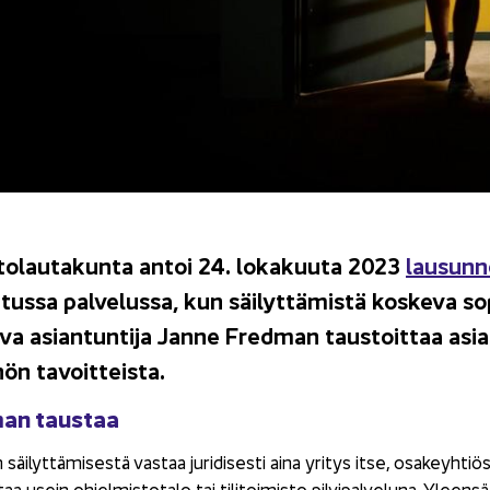
i­to­lau­ta­kun­ta antoi 24. lo­ka­kuu­ta 2023
lausun­
e­tus­sa pal­ve­lus­sa, kun säi­lyt­tä­mis­tä kos­ke­va 
­va asian­tun­ti­ja Janne Fred­man taus­toit­taa asiaa 
ön ta­voit­teis­ta.
man taus­taa
n säi­lyt­tä­mi­ses­tä vas­taa ju­ri­di­ses­ti aina yri­tys itse, osa­keyh­ti
taa usein oh­jel­mis­to­ta­lo tai ti­li­toi­mis­to pil­vi­pal­ve­lu­na. Yleen­