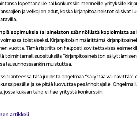
n­tan­sa lo­pet­ta­neil­le tai kon­kurs­siin men­neil­le yri­tyk­sil­le kir­j
an­saa­jien ja vel­ko­jien edut, koska kir­jan­pi­toai­neis­tot oli­si­vat lu
­ta­vil­la.
­piä so­pi­muk­sia tai ai­neis­ton sään­nöl­lis­tä ko­pioi­mis­ta a
oi­mas­sa tois­tai­sek­si. Kir­jan­pi­to­lain mää­rit­tä­mä kir­jan­pi­toai­n
 vuot­ta. Tämä ris­ti­rii­ta on hel­pos­ti so­vi­tet­ta­vis­sa esi­mer­kik
l­lä toi­min­ta­mal­li­suo­si­tuk­sil­la “kir­jan­pi­toai­neis­ton säi­lyt­tä­mi­
sa lausun­nos­saan­kin muis­tut­taa.
si­ti­lan­tees­sa tätä ju­ri­dis­ta on­gel­maa “säi­lyt­tää vai hä­vit­tää” e
kurs­si­pe­säl­le ja se pitää luo­vut­taa pe­sän­hoi­ta­jal­le. On­gel­ma i
sa, jossa ku­kaan taho ei hae yri­tys­tä kon­kurs­siin.
­nen ar­tik­ke­li