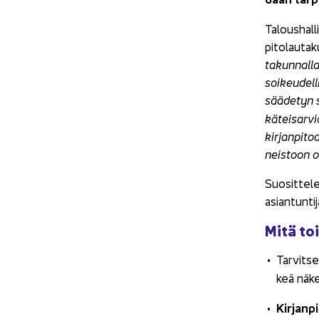
Ta­lous­hal­li
pi­to­lau­ta
ta­kun­nal­l
soi­keu­del­
sää­de­tyn s
kä­tei­sar­v
kir­jan­pi­t
neis­toon on
Suo­sit­te­l
asian­tun­ti­
Mitä toi
Tar­vit­s
keä nä­ke­
Kir­jan­p