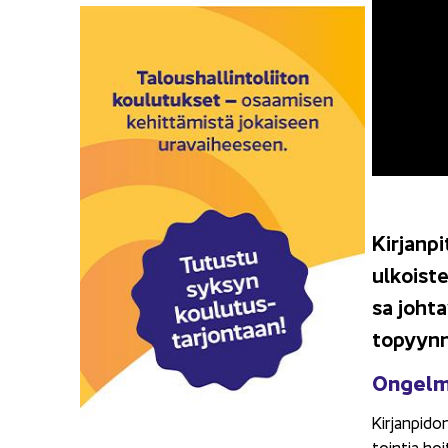
Kir­jan­p
ul­kois­t
sa joh­ta
to­pyyn­n
On­gel­
Kir­jan­pi­do
toin­tia hoi­