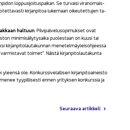
an­pi­don lop­pusi­joi­tus­pai­kan. Se tur­vai­si vi­ran­omais­
o­tet­ta­vas­ti kir­jan­pi­toa lu­ke­maan oi­keu­tet­tu­jen ta­
siak­kaan hal­tuun
. Pil­vi­pal­ve­luso­pi­muk­set ovat
eis­ton mi­ni­mi­säi­ly­ty­sai­ka puo­les­taan on kuusi tai
­si kir­jan­pi­to­lau­ta­kun­nan me­ne­tel­mäy­leis­oh­jees­sa
sen var­mis­ta­vat toi­met”. Näis­tä kir­jan­pi­to­lau­ta­kun­ta
i yleen­sä ole. Kon­kurs­si­ve­lal­li­sen kir­jan­pi­toai­neis­to
l­me­nee tyy­pil­li­ses­ti ennen yri­tyk­sen kon­kurs­sia ja
Seu­raa­va ar­tik­ke­li