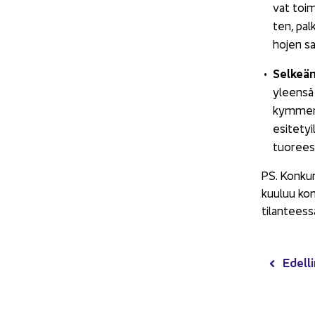
vat toi­mi
ten, pal­k
ho­jen saa
Sel­keäm
yleen­sä v
kym­me­nen
esi­te­tyi
tuo­rees­
PS. Kon­kurs­
kuu­luu kon­
ti­lan­tees­
Edel­li