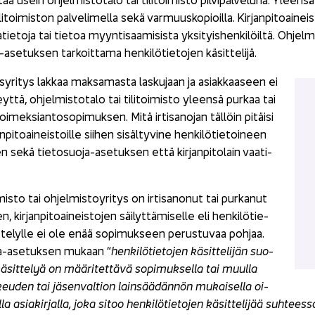
­li­toi­mis­ton pal­ve­li­mel­la sekä var­muus­ko­pioil­la. Kir­jan­pi­toai­ne
a­tie­to­ja tai tie­toa myyn­ti­saa­mi­sis­ta yk­si­tyis­hen­ki­löil­tä. Oh­jel­
asetuksen tar­koit­ta­ma hen­ki­lö­tie­to­jen kä­sit­te­li­jä.
­yri­tys lak­kaa mak­sa­mas­ta las­ku­jaan ja asiak­kaa­seen ei
t­tä, oh­jel­mis­to­ta­lo tai ti­li­toi­mis­to yleen­sä pur­kaa tai
toi­mek­sian­to­so­pi­muk­sen. Mitä ir­ti­sa­no­jan täl­löin pi­täi­si
­pi­toai­neis­toil­le sii­hen si­säl­ty­vi­ne hen­ki­lö­tie­toi­neen
n sekä tietosuoja-​asetuksen että kir­jan­pi­to­lain vaa­ti­
­mis­to tai oh­jel­mis­to­y­ri­tys on ir­ti­sa­no­nut tai pur­ka­nut
, kir­jan­pi­toai­neis­to­jen säi­lyt­tä­mi­sel­le eli hen­ki­lö­tie­
t­te­lyl­le ei ole enää so­pi­muk­seen pe­rus­tu­vaa poh­jaa.
-​asetuksen mu­kaan “
hen­ki­lö­tie­to­jen kä­sit­te­li­jän suo­
ä­sit­te­lyä on mää­ri­tet­tä­vä so­pi­muk­sel­la tai muul­la
keu­den tai jä­sen­val­tion lain­sää­dän­nön mu­kai­sel­la oi­
l­la asia­kir­jal­la, joka sitoo hen­ki­lö­tie­to­jen kä­sit­te­li­jää suh­tees