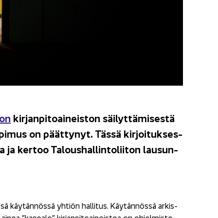
non
kir­jan­pi­toai­neis­ton säi­lyt­tä­mi­ses­tä
so­pi­mus on päät­ty­nyt. Tässä kir­joi­tuk­ses­
ja ker­too Ta­lous­hal­lin­to­lii­ton lausun­
ös­sä käy­tän­nös­sä yh­tiön hal­li­tus. Käy­tän­nös­sä ar­kis­
sä ainoa ”kap­pa­le” kir­jan­pi­toai­neis­toa on oh­jel­mis­to­