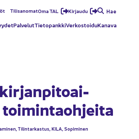
löt
Ti­li­sa­no­mat
Oma TAL
Kir­jau­du
Hae
yy­det
Pal­ve­lut
Tie­to­pank­ki
Ver­kos­toi­du
Ka­na­va
r­jan­pi­toai­
 toi­min­taoh­jei­ta
ta­mi­nen
,
Ti­lin­tar­kas­tus
,
KILA
,
So­pi­mi­nen