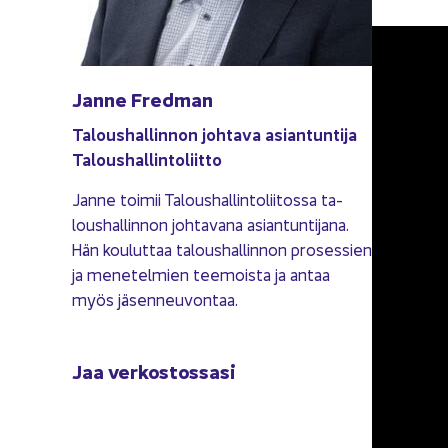
Janne Fred­man
Ta­lous­hal­lin­non joh­ta­va asian­tun­ti­ja
Ta­lous­hal­lin­to­liit­to
Janne toi­mii Ta­lous­hal­lin­to­lii­tos­sa ta­
lous­hal­lin­non joh­ta­va­na asian­tun­ti­ja­na.
Hän kou­lut­taa ta­lous­hal­lin­non pro­ses­sien
ja me­ne­tel­mien tee­mois­ta ja antaa
myös jä­sen­neu­von­taa.
Jaa ver­kos­tos­sa­si