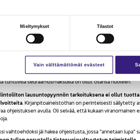
nyt viime vuo­sien ai­ka­na useil­ta eri vi­ran­omai­sil­ta sel­ke­ää toi
is­ton edus­ta­ja kuit­ta­si pu­he­lin­kes­kus­te­lus­sa Ti­li­sa­no­mis­s
n kui­ten­kin kiel­täy­tyi an­ta­mas­ta lausun­toa kir­jal­li­ses­ti, k
Mieltymykset
Tilastot
Ta­lous­hal­lin­to­lii­ton kir­jan­pi­to­lau­ta­kun­nal­
n vi­ran­omais­oh­jeis­tuk­sen puut­tues­sa oh­jel­mis­to­ta­lot ja ti­li­toi­mis
a oh­jel­mis­to­ta­lot ovat säi­lyt­tä­neet ka­don­neen asiak­kaan kir­jan­pi
Vain välttämättömät evästeet
Sa
asetuksen myötä eri­tyi­ses­ti oh­jel­mis­to­ta­lo­jen ja ti­li­toi­mis­to­j
s­tu­neet ai­neis­ton säi­lyt­tä­mi­ses­tä tie­to­suo­ja­lain­sää­dän­n
il­la tun­tu­vil­la seu­raa­mus­mak­suil­la on ollut osan­sa huo­leen.
lin­to­lii­ton lausun­to­pyyn­nön tar­koi­tuk­se­na ei ollut tuot­taa t
l­voit­tei­ta
. Kir­jan­pi­toai­neis­tot­han on pe­rin­tei­ses­ti säi­ly­tet­t
vaa oh­jeis­tuk­sen avul­la. Oli sel­vää, että ku­kaan vi­ran­omai­nen ei 
o­ja.
­si vaih­toeh­dok­si jäi hakea oh­jeis­tus­ta, jossa “an­ne­taan lupa” säi­l
en tul­len pe­rus­tel­la tie­to­suo­ja­val­tuu­te­tun toi­mis­tol­le
.