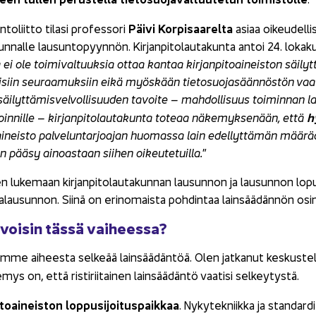
Päivi Kor­pi­saa­rel­ta
n­to­liit­to ti­la­si pro­fes­so­ri
asiaa oi­keu­del­li­
­kun­nal­le lausun­to­pyyn­nön. Kir­jan­pi­to­lau­ta­kun­ta antoi 24. lo
a ei ole toi­mi­val­tuuk­sia ottaa kan­taa kir­jan­pi­toai­neis­ton säi­lyt
li­siin seu­raa­muk­siin eikä myös­kään tie­to­suo­ja­sään­nös­tön vaa­t
äi­lyt­tä­mis­vel­vol­li­suu­den ta­voi­te – mah­dol­li­suus toi­min­nan 
hy
ioin­nil­le – kir­jan­pi­to­lau­ta­kun­ta to­te­aa nä­ke­myk­se­nään, että
oai­neis­to pal­ve­lun­tar­joa­jan huo­mas­sa lain edel­lyt­tä­män mää­rä­
 pääsy ai­noas­taan sii­hen oi­keu­te­tuil­la.
”
en lu­ke­maan kir­jan­pi­to­lau­ta­kun­nan lausun­non ja lausun­non lo­pus­
ja­lausun­non. Siinä on erin­omais­ta poh­din­taa lain­sää­dän­nön osin ris­t
­voi­sin tässä vai­hees­sa?
em­me ai­hees­ta sel­ke­ää lain­sää­dän­töä. Olen jat­ka­nut kes­kus­te­l
mys on, että ris­ti­rii­tai­nen lain­sää­dän­tö vaa­ti­si sel­key­tys­tä.
i­toai­neis­ton lop­pusi­joi­tus­paik­kaa
. Ny­ky­tek­niik­ka ja stan­dar­d