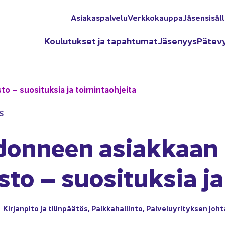
Asia­kas­pal­ve­lu
Verk­ko­kaup­pa
Jä­sen­si­säl­
Kou­lu­tuk­set ja ta­pah­tu­mat
Jä­se­nyys
Pä­te­v
to – suo­si­tuk­sia ja toi­min­taoh­jei­ta
YS
don­neen asiak­kaan ki
­to – suo­si­tuk­sia ja
Kir­jan­pi­to ja ti­lin­pää­tös
,
Palk­ka­hal­lin­to
,
Pal­ve­lu­yri­tyk­sen joh­