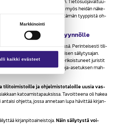
­min­taoh­jet­ta. Tähän asti tur­haan. Tie­to­suo­ja­val­tuu­
a an­ta­ma­ni oh­jeis­tuk­sen vas­taa­van myös hei­dän nä­ke­
oska heil­lä ei ole man­daat­tia antaa tämän tyyp­pis­tä oh­
Markkinointi
le esit­tä­mäl­le lausun­to­pyyn­nöl­le
­tot oli­vat han­ka­las­sa vä­li­kä­des­sä. Pe­rin­tei­ses­ti ti­li­
­toai­neis­ton ai­na­kin la­ki­sää­tei­sen säi­ly­ty­sa­jan.
lli kaikki evästeet
en tie­to­suo­ja­lain­sää­dän­töön eri­kois­tu­neet ju­ris­tit
ön nä­kö­kul­mas­ta. Var­mas­ti tietosuoja-​asetuksen mah­
i­li­toi­mis­toil­le ja oh­jel­mis­to­ta­loil­le uusia vas­
y asiak­kaan ka­toa­mis­ta­pauk­sis­sa. Ta­voit­tee­na oli hakea
an­tai­si oh­jet­ta, jossa an­ne­taan lupa hä­vit­tää kir­jan­
Näin säi­ly­tys­tä voi­
yt­tää kir­jan­pi­toai­neis­to­ja.