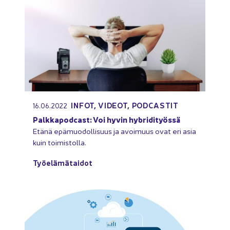
INFOT, VI­DEOT, PODCAS­TIT
16.06.2022
Palk­ka­podcast: Voi hyvin hy­bri­di­työs­sä
Etänä epä­muo­dol­li­suus ja avoi­muus ovat eri asia
kuin toi­mis­tol­la.
Työ­elä­mä­tai­dot