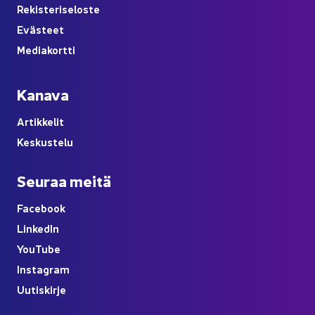
Re­kis­te­ri­se­los­te
Eväs­teet
Me­dia­kort­ti
Ka­na­va
Ar­tik­ke­lit
Kes­kus­te­lu
Seu­raa meitä
Face­book
Lin­ke­dIn
You
Tube
Ins­ta­gram
Uu­tis­kir­je