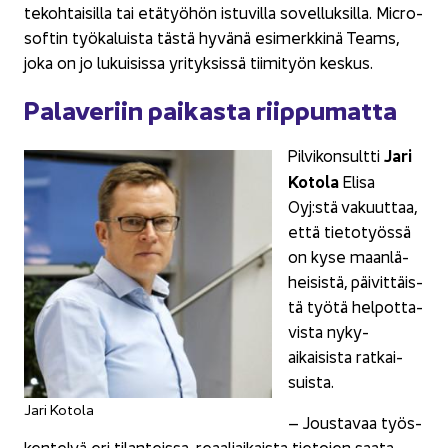
te­koh­tai­sil­la tai etä­työ­hön is­tu­vil­la so­vel­luk­sil­la. Mic­ro­
sof­tin työ­ka­luis­ta tästä hy­vä­nä esi­merk­ki­nä Teams,
joka on jo lu­kui­sis­sa yri­tyk­sis­sä tii­mi­työn kes­kus.
Pa­la­ve­riin pai­kas­ta riip­pu­mat­ta
Jari
Pil­vi­kon­sult­ti
Ko­to­la
Elisa
Oyj:stä va­kuut­taa,
että tie­to­työs­sä
on kyse maan­lä­
hei­sis­tä, päi­vit­täis­
tä työtä hel­pot­ta­
vis­ta nyky­
aikaisista rat­kai­
suis­ta.
Jari Ko­to­la
– Jous­ta­vaa työs­
ken­te­lyä eri ti­lan­teis­sa, re­aa­liai­kais­ta tie­to­jen saa­ta­