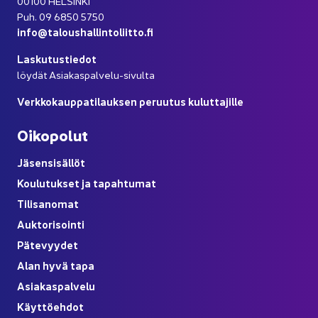
00100 HEL­SIN­KI
Puh. 09 6850 5750
info@ta­lous­hal­lin­to­liit­to.fi
Las­ku­tus­tie­dot
löy­dät Asiakaspalvelu-​sivulta
Verk­ko­kaup­pa­ti­lauk­sen pe­ruu­tus ku­lut­ta­jil­le
Oi­ko­po­lut
Jä­sen­si­säl­löt
Kou­lu­tuk­set ja ta­pah­tu­mat
Ti­li­sa­no­mat
Auk­to­ri­soin­ti
Pä­te­vyy­det
Alan hyvä tapa
Asia­kas­pal­ve­lu
Käyt­tö­eh­dot