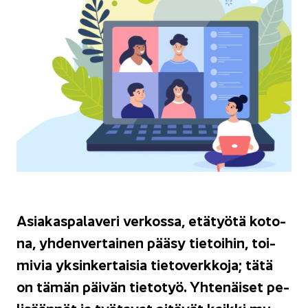
Asia­kas­pa­la­ve­ri ver­kos­sa, etä­työ­tä ko­to­
na, yh­den­ver­tai­nen pääsy tie­toi­hin, toi­
mi­via yk­sin­ker­tai­sia tie­to­verk­ko­ja; tätä
on tämän päi­vän tie­to­työ. Yh­te­näi­set pe­
li­sään­nöt ja työ­ta­vat pi­tä­vät kaik­ki mu­