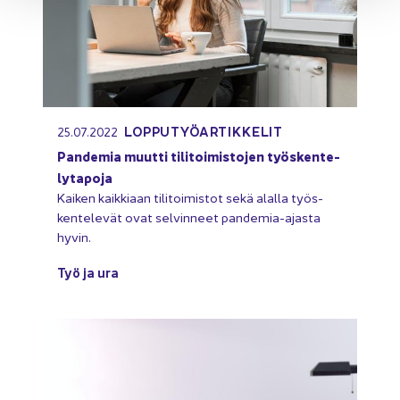
LOP­PU­TYÖ­AR­TIK­KE­LIT
25.07.2022
Pan­de­mia muut­ti ti­li­toi­mis­to­jen työs­ken­te­
ly­ta­po­ja
Kai­ken kaik­ki­aan ti­li­toi­mis­tot sekä alal­la työs­
ken­te­le­vät ovat sel­vin­neet pandemia-​ajasta
hyvin.
Työ ja ura