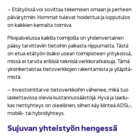
– Etä­työs­sä voi so­vit­taa te­ke­mi­sen omaan ja per­heen
päi­vä­ryt­miin. Hom­mat tu­le­vat hoi­det­tua ja lop­pu­tu­los
on kaik­kien kan­nal­ta toi­mi­va.
Pil­vi­pal­ve­lus­sa kai­kil­la toi­mi­joil­la on yh­den­ver­tai­nen
pääsy tar­vit­ta­viin tie­toi­hin pai­kas­ta riip­pu­mat­ta. Tästä
on etua etä­työn li­säk­si usean toi­mi­pis­teen yri­tyk­sis­sä,
missä ei tar­vi­ta eril­li­siä tek­ni­siä verk­ko­rat­kai­su­ja. Tämä
yk­sin­ker­tais­taa tie­to­verk­ko­jen ra­ken­ta­mis­ta ja yl­lä­pi­tä­
mis­tä.
– In­ves­toin­ti­tar­ve tie­to­verk­koi­hin vä­he­nee, mikä tuo
las­ket­ta­vis­sa ole­via kus­tan­nus­sääs­tö­jä. Hyvä ja laa­du­
kas net­tiyh­teys on oleel­li­nen, sii­hen käy kiin­teä ADSL-,
mobiili-​ tai hy­bri­diyh­teys.
Su­ju­van yh­teis­työn hen­ges­sä