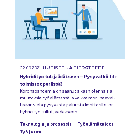
UU­TI­SET JA TIE­DOT­TEET
22.09.2021
Hy­bri­di­työ tuli jää­däk­seen – Py­sy­vät­kö ti­li­
toi­mis­tot pe­räs­sä?
Ko­ro­na­pan­de­mia on saa­nut ai­kaan olen­nai­sia
muu­tok­sia työ­elä­mäs­sä ja vaik­ka moni haa­vei­
lee­kin vielä py­sy­väs­tä pa­luus­ta kont­to­ril­le, on
hy­bri­di­työ tul­lut jää­däk­seen.
Tek­no­lo­gia ja pro­ses­sit
Työ­elä­mä­tai­dot
Työ ja ura