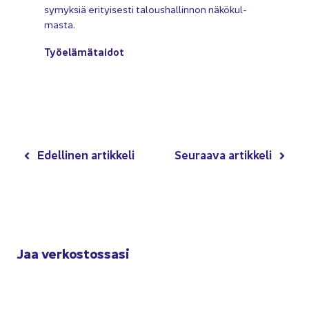
sy­myk­siä eri­tyi­ses­ti ta­lous­hal­lin­non nä­kö­kul­
mas­ta.
Työ­elä­mä­tai­dot
Edel­li­nen ar­tik­ke­li
Seu­raa­va ar­tik­ke­li
Jaa ver­kos­tos­sa­si