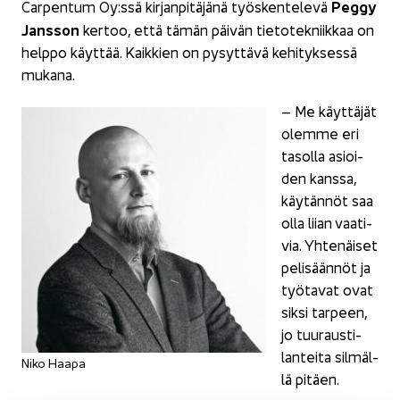
Peggy
Car­pen­tum Oy:ssä kir­jan­pi­tä­jä­nä työs­ken­te­le­vä
Jans­son
ker­too, että tämän päi­vän tie­to­tek­niik­kaa on
help­po käyt­tää. Kaik­kien on py­syt­tä­vä ke­hi­tyk­ses­sä
mu­ka­na.
– Me käyt­tä­jät
olem­me eri
ta­sol­la asioi­
den kans­sa,
käy­tän­nöt saa
olla liian vaa­ti­
via. Yh­te­näi­set
pe­li­sään­nöt ja
työ­ta­vat ovat
siksi tar­peen,
jo tuu­raus­ti­
lan­tei­ta sil­mäl­
Niko Haapa
lä pi­täen.