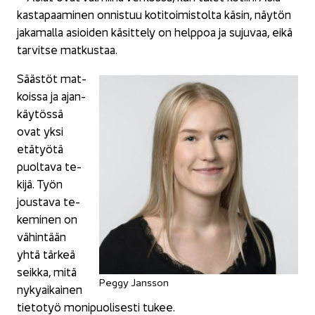
kas­ta­paa­mi­nen on­nis­tuu ko­ti­toi­mis­tol­ta käsin, näy­tön
ja­ka­mal­la asioi­den kä­sit­te­ly on help­poa ja su­ju­vaa, eikä
tar­vit­se mat­kus­taa.
Sääs­töt mat­
kois­sa ja ajan­
käy­tös­sä
ovat yksi
etä­työ­tä
puol­ta­va te­
ki­jä. Työn
jous­ta­va te­
ke­mi­nen on
vä­hin­tään
yhtä tär­keä
seik­ka, mitä
Peggy Jans­son
ny­ky­ai­kai­nen
tie­to­työ mo­ni­puo­li­ses­ti tukee.