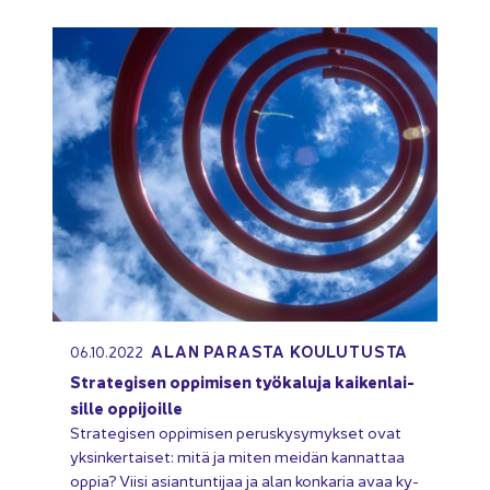
ALAN PA­RAS­TA KOU­LU­TUS­TA
06.10.2022
Stra­te­gi­sen op­pi­mi­sen työ­ka­lu­ja kai­ken­lai­
sil­le op­pi­joil­le
Stra­te­gi­sen op­pi­mi­sen pe­rus­ky­sy­myk­set ovat
yk­sin­ker­tai­set: mitä ja miten mei­dän kan­nat­taa
oppia? Viisi asian­tun­ti­jaa ja alan kon­ka­ria avaa ky­