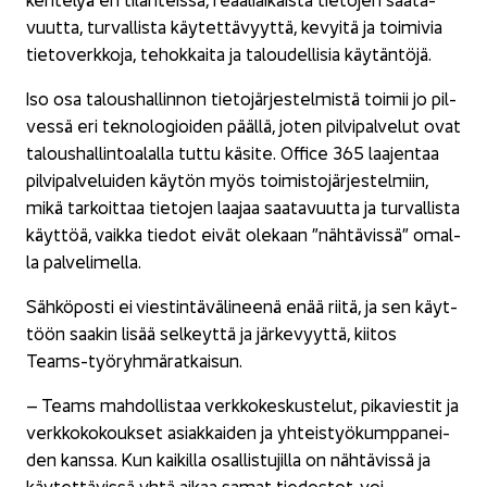
vuut­ta, tur­val­lis­ta käy­tet­tä­vyyt­tä, ke­vyi­tä ja toi­mi­via
tie­to­verk­ko­ja, te­hok­kai­ta ja ta­lou­del­li­sia käy­tän­tö­jä.
Iso osa ta­lous­hal­lin­non tie­to­jär­jes­tel­mis­tä toi­mii jo pil­
ves­sä eri tek­no­lo­gioi­den pääl­lä, joten pil­vi­pal­ve­lut ovat
ta­lous­hal­lin­toa­lal­la tuttu kä­si­te. Of­fice 365 laa­jen­taa
pil­vi­pal­ve­lui­den käy­tön myös toi­mis­to­jär­jes­tel­miin,
mikä tar­koit­taa tie­to­jen laa­jaa saa­ta­vuut­ta ja tur­val­lis­ta
käyt­töä, vaik­ka tie­dot eivät ole­kaan ”näh­tä­vis­sä” omal­
la pal­ve­li­mel­la.
Säh­kö­pos­ti ei vies­tin­tä­vä­li­nee­nä enää riitä, ja sen käyt­
töön saa­kin lisää sel­keyt­tä ja jär­ke­vyyt­tä, kii­tos
Teams-​työryhmäratkaisun.
– Teams mah­dol­lis­taa verk­ko­kes­kus­te­lut, pi­ka­vies­tit ja
verk­ko­ko­kouk­set asiak­kai­den ja yh­teis­työ­kump­pa­nei­
den kans­sa. Kun kai­kil­la osal­lis­tu­jil­la on näh­tä­vis­sä ja
käy­tet­tä­vis­sä yhtä aikaa samat tie­dos­tot, voi