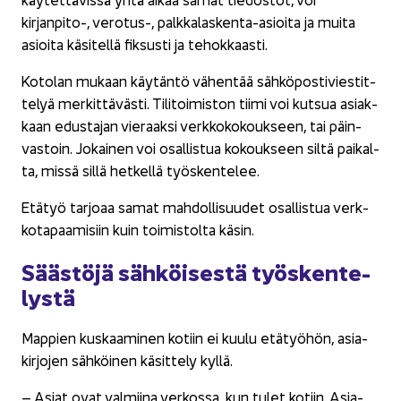
kirjanpito-​, verotus-​, palkkalaskenta-​asioita ja muita
asioi­ta kä­si­tel­lä fik­sus­ti ja te­hok­kaas­ti.
Ko­to­lan mu­kaan käy­tän­tö vä­hen­tää säh­kö­pos­ti­vies­tit­
te­lyä mer­kit­tä­väs­ti. Ti­li­toi­mis­ton tiimi voi kut­sua asiak­
kaan edus­ta­jan vie­raak­si verk­ko­ko­kouk­seen, tai päin­
vas­toin. ­Jokainen voi osal­lis­tua ko­kouk­seen siltä pai­kal­
ta, missä sillä het­kel­lä työs­ken­te­lee.
Etä­työ tar­jo­aa samat mah­dol­li­suu­det osal­lis­tua verk­
ko­ta­paa­mi­siin kuin toi­mis­tol­ta käsin.
Sääs­tö­jä säh­köi­ses­tä työs­ken­te­
lys­tä
Map­pien kus­kaa­mi­nen ko­tiin ei kuulu etä­työ­hön, asia­
kir­jo­jen säh­köi­nen kä­sit­te­ly kyllä.
– Asiat ovat val­mii­na ver­kos­sa, kun tulet ko­tiin. Asia­