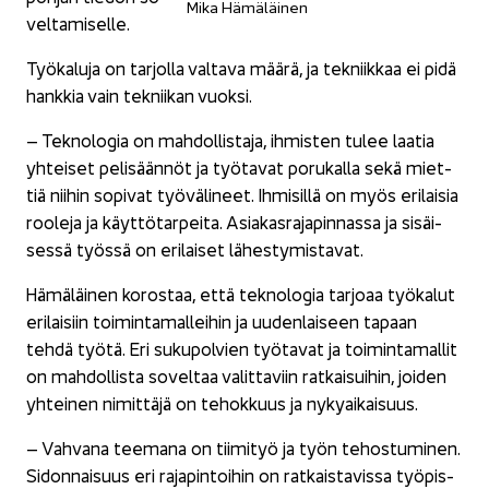
Mika Hä­mä­läi­nen
vel­ta­mi­sel­le.
Työ­ka­lu­ja on tar­jol­la val­ta­va määrä, ja tek­niik­kaa ei pidä
hank­kia vain tek­nii­kan vuok­si.
– Tek­no­lo­gia on mah­dol­lis­ta­ja, ih­mis­ten tulee laa­tia
yh­tei­set pe­li­sään­nöt ja työ­ta­vat po­ru­kal­la sekä miet­
tiä nii­hin so­pi­vat työ­vä­li­neet. Ih­mi­sil­lä on myös eri­lai­sia
roo­le­ja ja käyt­tö­tar­pei­ta. Asia­kas­ra­ja­pin­nas­sa ja si­säi­
ses­sä työs­sä on eri­lai­set lä­hes­ty­mis­ta­vat.
Hä­mä­läi­nen ko­ros­taa, että tek­no­lo­gia tar­jo­aa työ­ka­lut
eri­lai­siin toi­min­ta­mal­lei­hin ja uu­den­lai­seen ta­paan
tehdä työtä. Eri su­ku­pol­vien työ­ta­vat ja toi­min­ta­mal­lit
on mah­dol­lis­ta so­vel­taa va­lit­ta­viin rat­kai­sui­hin, joi­den
yh­tei­nen ni­mit­tä­jä on te­hok­kuus ja ny­ky­ai­kai­suus.
– Vah­va­na tee­ma­na on tii­mi­työ ja työn te­hos­tu­mi­nen.
Si­don­nai­suus eri ra­ja­pin­toi­hin on rat­kais­ta­vis­sa työ­pis­