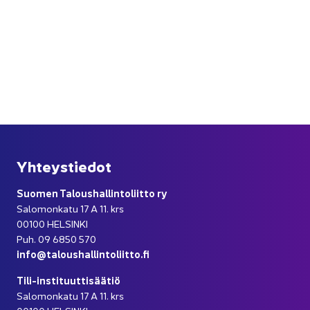
Yh­teys­tie­dot
Suo­men Ta­lous­hal­lin­to­liit­to ry
Sa­lo­mon­ka­tu 17 A 11. krs
00100 HEL­SIN­KI
Puh. 09 6850 570
info@ta­lous­hal­lin­to­liit­to.fi
Tili-​instituuttisäätiö
Sa­lo­mon­ka­tu 17 A 11. krs