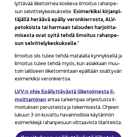
lyt­tä­vää lii­ke­toi­mea kos­ke­va il­moi­tus ra­han­pe­
Esi­mer­kik­si kir­jan­pi­
sun sel­vit­te­ly­kes­kuk­sel­le.
tä­jäl­lä he­rää­vä epäi­ly ve­ron­kier­ros­ta, ALV-​
petoksista tai har­maan ta­lou­den har­joit­ta­
mi­ses­ta ovat syitä tehdä il­moi­tus ra­han­pe­
sun sel­vit­te­ly­kes­kuk­sel­le
.”
Il­moi­tus siis tulee tehdä ma­ta­lal­la kyn­nyk­sel­lä ja
il­moi­tus tulee tehdä myös, kun asiak­kaan muu­
toin lail­li­seen lii­ke­toi­min­taan epäil­lään si­säl­ty­vän
esi­mer­kik­si ve­ron­kier­toa.
LVV:n ohje Epäi­lyt­tä­väs­tä lii­ke­toi­mes­ta il­
moit­ta­mi­nen
antaa tar­kem­paa oh­jeis­tus­ta il­
moi­tuk­sen pe­rus­teis­ta ja te­ke­mi­ses­tä. Oh­jeen
lu­kuun 3 on ku­vat­tu ha­vain­nol­li­sia käy­tän­nön
esi­merk­ke­jä ra­han­pe­suun viit­taa­vis­ta ti­lan­teis­ta.