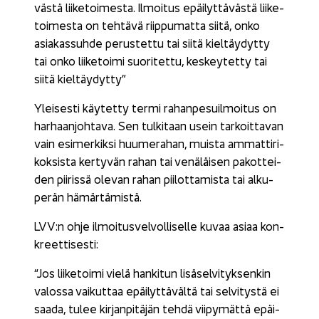
väs­tä lii­ke­toi­mes­ta. Il­moi­tus epäi­lyt­tä­väs­tä lii­ke­
toi­mes­ta on teh­tä­vä riip­pu­mat­ta siitä, onko
asia­kas­suh­de pe­rus­tet­tu tai siitä kiel­täy­dyt­ty
tai onko lii­ke­toi­mi suo­ri­tet­tu, kes­key­tet­ty tai
siitä kiel­täy­dyt­ty”
Ylei­ses­ti käy­tet­ty termi ra­han­pe­suil­moi­tus on
har­haan­joh­ta­va. Sen tul­ki­taan usein tar­koit­ta­van
vain esi­mer­kik­si huu­me­ra­han, muis­ta am­mat­ti­ri­
kok­sis­ta ker­ty­vän rahan tai ve­nä­läi­sen pa­kot­tei­
den pii­ris­sä ole­van rahan pii­lot­ta­mis­ta tai al­ku­
pe­rän hä­mär­tä­mis­tä.
LVV:n ohje il­moi­tus­vel­vol­li­sel­le kuvaa asiaa kon­
kreet­ti­ses­ti:
“Jos lii­ke­toi­mi vielä han­ki­tun li­sä­sel­vi­tyk­sen­kin
va­los­sa vai­kut­taa epäi­lyt­tä­väl­tä tai sel­vi­tys­tä ei
saada, tulee kir­jan­pi­tä­jän tehdä vii­py­mät­tä epäi­