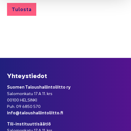
Tu­los­ta
Yh­teys­tie­dot
Suo­men Ta­lous­hal­lin­to­liit­to ry
Sa­lo­mon­ka­tu 17 A 11. krs
00100 HEL­SIN­KI
Puh. 09 6850 570
info@ta­lous­hal­lin­to­liit­to.fi
Tili-​instituuttisäätiö
Sa­lo­mon­ka­tu 17 A 11. krs