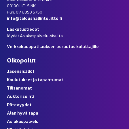
00100 HEL­SIN­KI
Puh. 09 6850 5750
info@ta­lous­hal­lin­to­liit­to.fi
Las­ku­tus­tie­dot
löy­dät Asiakaspalvelu-​sivulta
Verk­ko­kaup­pa­ti­lauk­sen pe­ruu­tus ku­lut­ta­jil­le
Oi­ko­po­lut
Jä­sen­si­säl­löt
Kou­lu­tuk­set ja ta­pah­tu­mat
Ti­li­sa­no­mat
Auk­to­ri­soin­ti
Pä­te­vyy­det
Alan hyvä tapa
Asia­kas­pal­ve­lu