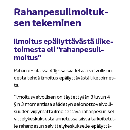
Ra­han­pe­suil­moi­tuk­
sen te­ke­mi­nen
Il­moi­tus epäi­lyt­tä­väs­tä lii­ke­
toi­mes­ta eli “ra­han­pe­suil­
moi­tus”
Ra­han­pe­su­lais­sa 4:1§:ssä sää­de­tään vel­vol­li­suu­
des­ta tehdä il­moi­tus epäi­lyt­tä­väs­tä lii­ke­toi­mes­
ta.
“Il­moi­tus­vel­vol­li­sen on täy­tet­ty­ään 3 luvun 4
§:n 3 mo­men­tis­sa sää­de­tyn se­lon­ot­to­vel­vol­li­
suu­den vii­py­mät­tä il­moi­tet­ta­va ra­han­pe­sun sel­
vit­te­ly­kes­kuk­ses­ta an­ne­tus­sa lais­sa tar­koi­te­tul­
le ra­han­pe­sun sel­vit­te­ly­kes­kuk­sel­le epäi­lyt­tä­