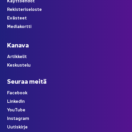
Käyt­tö­eh­dot
Re­kis­te­ri­se­los­te
Eväs­teet
Me­dia­kort­ti
Ka­na­va
Ar­tik­ke­lit
Kes­kus­te­lu
Seu­raa meitä
Face­book
Lin­ke­dIn
You
Tube
Ins­ta­gram
Uu­tis­kir­je