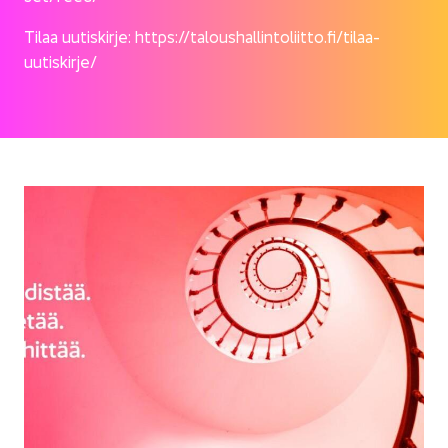
Tilaa uu­tis­kir­je:
https://ta­lous­hal­lin­to­liit­to.fi/tilaa-​
uutiskirje/