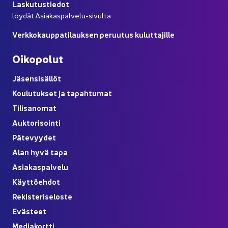
Las­ku­tus­tie­dot
löy­dät Asiakaspalvelu-​sivulta
Verk­ko­kaup­pa­ti­lauk­sen pe­ruu­tus ku­lut­ta­jil­le
Oi­ko­po­lut
Jä­sen­si­säl­löt
Kou­lu­tuk­set ja ta­pah­tu­mat
Ti­li­sa­no­mat
Auk­to­ri­soin­ti
Pä­te­vyy­det
Alan hyvä tapa
Asia­kas­pal­ve­lu
Käyt­tö­eh­dot
Re­kis­te­ri­se­los­te
Eväs­teet
Me­dia­kort­ti