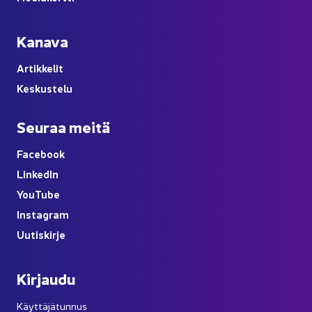
Ka­na­va
Ar­tik­ke­lit
Kes­kus­te­lu
Seu­raa meitä
Face­book
Lin­ke­dIn
You
Tube
Ins­ta­gram
Uu­tis­kir­je
Kir­jau­du
Käyttäjätunnus