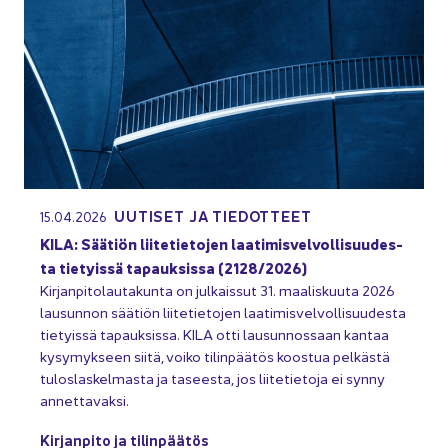
UU­TI­SET JA TIE­DOT­TEET
15.04.2026
KILA: Sää­tiön lii­te­tie­to­jen laa­ti­mis­vel­vol­li­suu­des­
ta tie­tyis­sä ta­pauk­sis­sa (2128/2026)
Kir­jan­pi­to­lau­ta­kun­ta on jul­kais­sut 31. maa­lis­kuu­ta 2026
lausun­non sää­tiön lii­te­tie­to­jen laa­ti­mis­vel­vol­li­suu­des­ta
tie­tyis­sä ta­pauk­sis­sa. KILA otti lausun­nos­saan kan­taa
ky­sy­myk­seen siitä, voiko ti­lin­pää­tös koos­tua pel­käs­tä
tu­los­las­kel­mas­ta ja ta­sees­ta, jos lii­te­tie­to­ja ei synny
an­net­ta­vak­si.
Kir­jan­pi­to ja ti­lin­pää­tös