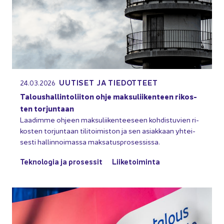
UU­TI­SET JA TIE­DOT­TEET
24.03.2026
Ta­lous­hal­lin­to­lii­ton ohje mak­su­lii­ken­teen ri­kos­
ten tor­jun­taan
Laa­dim­me oh­jeen mak­su­lii­ken­tee­seen koh­dis­tu­vien ri­
kos­ten tor­jun­taan ti­li­toi­mis­ton ja sen asiak­kaan yh­tei­
ses­ti hal­lin­noi­mas­sa mak­sa­tus­pro­ses­sis­sa.
Tek­no­lo­gia ja pro­ses­sit
Lii­ke­toi­min­ta