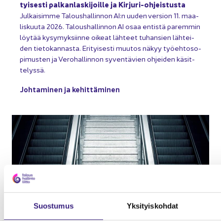
tyi­ses­ti pal­kan­las­ki­joil­le ja Kirjuri-​ohjeistusta
Jul­kai­sim­me Ta­lous­hal­lin­non AI:n uuden ver­sion 11. maa­
lis­kuu­ta 2026. Ta­lous­hal­lin­non AI osaa en­tis­tä pa­rem­min
löy­tää ky­sy­myk­siin­ne oi­keat läh­teet tu­han­sien läh­tei­
den tie­to­kan­nas­ta. Eri­tyi­ses­ti muu­tos näkyy työ­eh­to­so­
pi­mus­ten ja Ve­ro­hal­lin­non sy­ven­tä­vien oh­jei­den kä­sit­
te­lys­sä.
Joh­ta­mi­nen ja ke­hit­tä­mi­nen
Suos­tu­mus
Yk­si­tyis­koh­dat