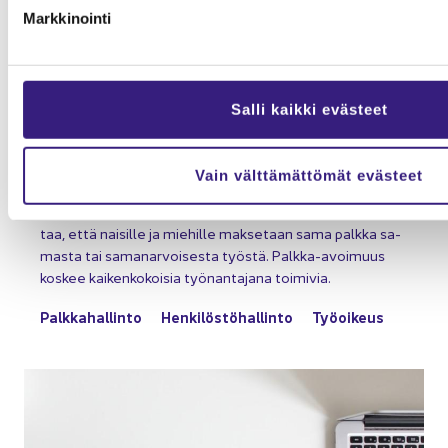
Markkinointi
Salli kaikki evästeet
UU­TI­SET JA TIE­DOT­TEET
04.03.2026
Vain välttämättömät evästeet
Palkka-​avoimuuteen val­mis­tau­tu­mi­nen
EU:n palkka-​avoimuusdirektiivin ta­voit­tee­na on var­mis­
taa, että nai­sil­le ja mie­hil­le mak­se­taan sama palk­ka sa­
mas­ta tai sa­ma­nar­voi­ses­ta työs­tä. Palkka-​avoimuus
kos­kee kai­ken­ko­koi­sia työ­nan­ta­ja­na toi­mi­via.
Palk­ka­hal­lin­to
Hen­ki­lös­tö­hal­lin­to
Työ­oi­keus