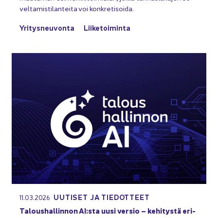
vel­ta­mis­ti­lan­tei­ta voi kon­kre­ti­soi­da.
Yri­tys­neu­von­ta
Lii­ke­toi­min­ta
UU­TI­SET JA TIE­DOT­TEET
11.03.2026
Ta­lous­hal­lin­non AI:sta uusi ver­sio – ke­hi­tys­tä eri­