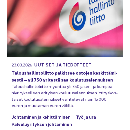
UU­TI­SET JA TIE­DOT­TEET
23.03.2026
Ta­lous­hal­lin­to­liit­to pal­kit­see os­to­jen kes­kit­tä­mi­
ses­tä – yli 750 yri­tys­tä saa kou­lu­tus­alen­nuk­sen
Ta­lous­hal­lin­to­liit­to myön­tää yli 750 jäsen-​ ja kump­pa­
niy­ri­tyk­sel­leen eri­tyi­sen kou­lu­tus­alen­nuk­sen. Yri­tys­koh­
tai­set kou­lu­tus­alen­nuk­set vaih­te­le­vat noin 15 000
euron ja muu­ta­man euron vä­lil­lä.
Joh­ta­mi­nen ja ke­hit­tä­mi­nen
Työ ja ura
Pal­ve­lu­yri­tyk­sen joh­ta­mi­nen