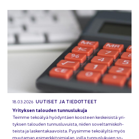
UU­TI­SET JA TIE­DOT­TEET
18.03.2026
Yri­tyk­sen ta­lou­den tun­nus­lu­ku­ja
Teim­me te­ko­ä­lyä hyö­dyn­täen koos­teen kes­kei­sis­tä yri­
tyk­sen ta­lou­den tun­nus­lu­vuis­ta, nii­den so­vel­ta­mis­koh­
teis­ta ja las­ken­ta­kaa­vois­ta. Pyy­sim­me te­ko­ä­lyl­tä myös
muu­ta­man esi­merk­ki­toi­mia­lan, joil­la tun­nus­lu­ku­jen so­