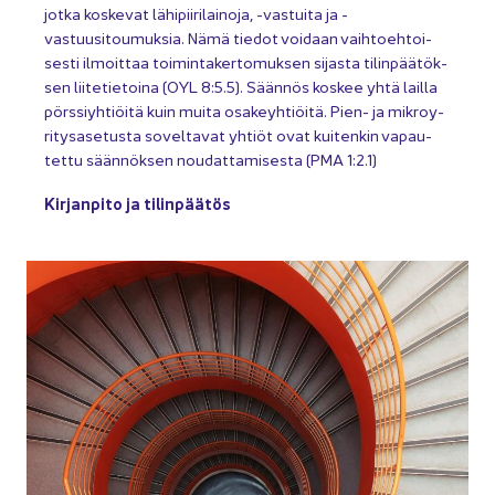
jotka kos­ke­vat lä­hi­pii­ri­lai­no­ja, -​vastuita ja -​
vastuusitoumuksia. Nämä tie­dot voi­daan vaih­toeh­toi­
ses­ti il­moit­taa toi­min­ta­ker­to­muk­sen si­jas­ta ti­lin­pää­tök­
sen lii­te­tie­toi­na (OYL 8:5.5). Sään­nös kos­kee yhtä lail­la
pörs­siyh­tiöi­tä kuin muita osa­keyh­tiöi­tä. Pien- ja mik­ro­y­
ri­tys­a­se­tus­ta so­vel­ta­vat yh­tiöt ovat kui­ten­kin va­pau­
tet­tu sään­nök­sen nou­dat­ta­mi­ses­ta (PMA 1:2.1)
Kir­jan­pi­to ja ti­lin­pää­tös