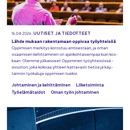
UU­TI­SET JA TIE­DOT­TEET
16.04.2026
Lähde mu­kaan ra­ken­ta­maan op­pi­vaa työyh­tei­söä
Op­pi­mi­sen mer­ki­tys ko­ros­tuu en­ti­ses­tään, ja oman
osaa­mi­sen ke­hit­tä­mi­nen on ajan­koh­tai­sem­paa kuin kos­
kaan. Olem­me jul­kais­seet Op­pi­mi­nen työyh­tei­sös­sä -​
sivuston, joka ko­ko­aa yh­teen kat­ta­vas­ti tie­toa ja käy­
tän­nön työ­ka­lu­ja op­pi­mi­sen tuek­si.
Joh­ta­mi­nen ja ke­hit­tä­mi­nen
Lii­ke­toi­min­ta
Työ­elä­mä­tai­dot
Oman työn joh­ta­mi­nen