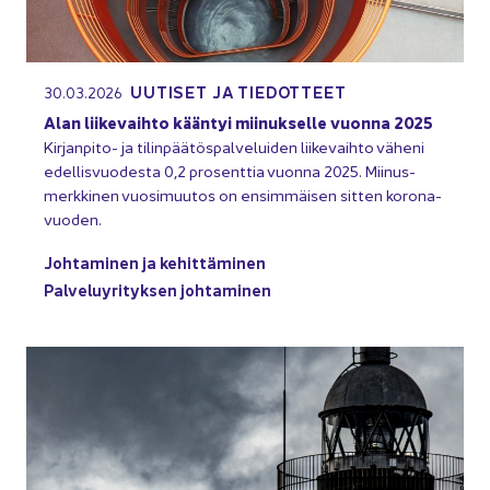
UU­TI­SET JA TIE­DOT­TEET
30.03.2026
Alan lii­ke­vaih­to kään­tyi mii­nuk­sel­le vuon­na 2025
Kirjanpito-​ ja ti­lin­pää­tös­pal­ve­lui­den lii­ke­vaih­to vä­he­ni
edel­lis­vuo­des­ta 0,2 pro­sent­tia vuon­na 2025. Mii­nus­
merk­ki­nen vuo­si­muu­tos on en­sim­mäi­sen sit­ten ko­ro­na­
vuo­den.
Joh­ta­mi­nen ja ke­hit­tä­mi­nen
Pal­ve­lu­yri­tyk­sen joh­ta­mi­nen