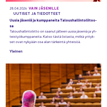
VAIN JÄ­SE­NIL­LE
28.04.2026
UU­TI­SET JA TIE­DOT­TEET
Uusia jä­se­niä ja kump­pa­nei­ta Ta­lous­hal­lin­to­lii­tos­
sa
Ta­lous­hal­lin­to­liit­to on saa­nut jäl­leen uusia jä­se­niä ja yh­
teis­työ­kump­pa­nei­ta. Katso tästä lis­tas­ta, mitkä yri­tyk­
set ovat ny­ky­ään osa alan tär­kein­tä yh­tei­söä.
Ylei­nen