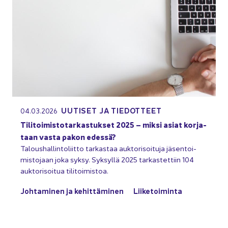
UU­TI­SET JA TIE­DOT­TEET
04.03.2026
Ti­li­toi­mis­to­tar­kas­tuk­set 2025 – miksi asiat kor­ja­
taan vasta pakon edes­sä?
Ta­lous­hal­lin­to­liit­to tar­kas­taa auk­to­ri­soi­tu­ja jä­sen­toi­
mis­to­jaan joka syksy. Syk­syl­lä 2025 tar­kas­tet­tiin 104
auk­to­ri­soi­tua ti­li­toi­mis­toa.
Joh­ta­mi­nen ja ke­hit­tä­mi­nen
Lii­ke­toi­min­ta