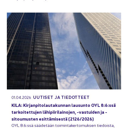
UU­TI­SET JA TIE­DOT­TEET
01.04.2026
KILA: Kir­jan­pi­to­lau­ta­kun­nan lausun­to OYL 8:6:ssä
tar­koi­tet­tu­jen lä­hi­pii­ri­lai­no­jen, -​vastuiden ja -​
sitoumusten esit­tä­mi­ses­tä (2126/2026)
OYL 8:6:ssä sää­de­tään toi­min­ta­ker­to­muk­sen tie­dois­ta,