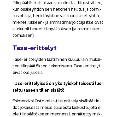
Ti­lin­pää­tös kat­so­taan val­miik­si laa­di­tuk­si sit­ten,
kun osa­keyh­tiön sen het­ki­nen hal­li­tus ja toi­mi­
tus­joh­ta­ja, hen­ki­löyh­tiön vas­tuu­na­lai­set yh­tiö­
mie­het, liikkeen-​ ja am­ma­tin­har­joit­ta­ja itse ovat
al­le­kir­joit­ta­neet ti­lin­pää­tök­sen (ja toi­min­ta­ker­
to­muk­sen).
Tase-​erittelyt
Tase-​erittelyiden laa­ti­mi­nen kuu­luu lain mu­kai­
sen ti­lin­pää­tök­sen te­ke­mi­seen. Tase-​erittelyt
eivät ole jul­ki­sia.
Tase-​erittelyissä on yk­si­tyis­koh­tai­ses­ti lue­
tel­tu ta­seen ti­lien si­säl­tö
Esi­mer­kik­si Ostovelat-​tilin erit­te­ly si­säl­tää tie­
dot jo­kai­ses­ta meil­le tul­lees­ta las­kus­ta, jota ei
ole ti­lin­pää­tök­seen men­nes­sä en­nä­tet­ty mak­