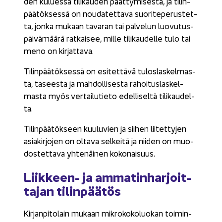
den ku­lues­sa ti­li­kau­den päät­ty­mi­ses­tä, ja ti­lin­
pää­tök­ses­sä on nou­da­tet­ta­va suo­ri­te­pe­rus­tet­
ta, jonka mu­kaan ta­va­ran tai pal­ve­lun luo­vu­tus­
päi­vä­mää­rä rat­kai­see, mille ti­li­kau­del­le tulo tai
meno on kir­jat­ta­va.
Ti­lin­pää­tök­ses­sä on esi­tet­tä­vä tu­los­las­kel­mas­
ta, ta­sees­ta ja mah­dol­li­ses­ta ra­hoi­tus­las­kel­
mas­ta myös ver­tai­lu­tie­to edel­li­sel­tä ti­li­kau­del­
ta.
Ti­lin­pää­tök­seen kuu­lu­vien ja sii­hen lii­tet­ty­jen
asia­kir­jo­jen on ol­ta­va sel­kei­tä ja nii­den on muo­
dos­tet­ta­va yh­te­näi­nen ko­ko­nai­suus.
Liikkeen-​ ja am­ma­tin­har­joit­
ta­jan ti­lin­pää­tös
Kir­jan­pi­to­lain mu­kaan mik­ro­ko­ko­luo­kan toi­min­