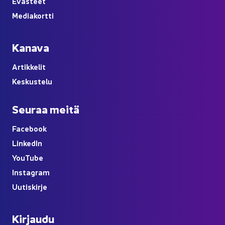
Eväs­teet
Me­dia­kort­ti
Ka­na­va
Ar­tik­ke­lit
Kes­kus­te­lu
Seu­raa meitä
Face­book
Lin­ke­dIn
You
Tube
Ins­ta­gram
Uu­tis­kir­je
Kir­jau­du