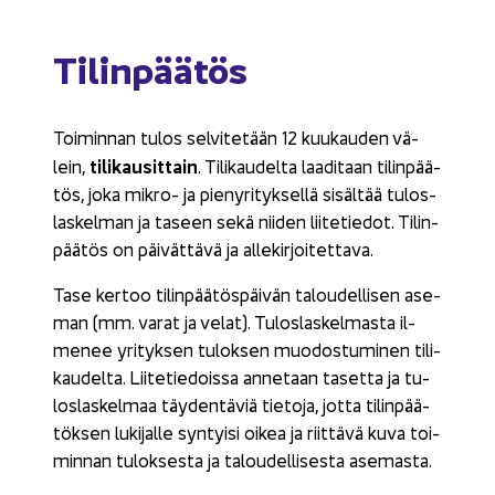
Ti­lin­pää­tös
Toi­min­nan tulos sel­vi­te­tään 12 kuu­kau­den vä­
ti­li­kausit­tain
lein,
. Ti­li­kau­del­ta laa­di­taan ti­lin­pää­
tös, joka mikro-​ ja pie­ny­ri­tyk­sel­lä si­säl­tää tu­los­
las­kel­man ja ta­seen sekä nii­den lii­te­tie­dot. Ti­lin­
pää­tös on päi­vät­tä­vä ja al­le­kir­joi­tet­ta­va.
Tase ker­too ti­lin­pää­tös­päi­vän ta­lou­del­li­sen ase­
man (mm. varat ja velat). Tu­los­las­kel­mas­ta il­
me­nee yri­tyk­sen tu­lok­sen muo­dos­tu­mi­nen ti­li­
kau­del­ta. Lii­te­tie­dois­sa an­ne­taan ta­set­ta ja tu­
los­las­kel­maa täy­den­tä­viä tie­to­ja, jotta ti­lin­pää­
tök­sen lu­ki­jal­le syn­tyi­si oikea ja riit­tä­vä kuva toi­
min­nan tu­lok­ses­ta ja ta­lou­del­li­ses­ta ase­mas­ta.