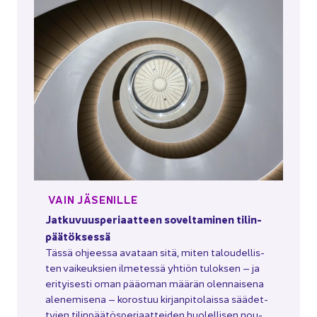
VAIN JÄ­SE­NIL­LE
Jat­ku­vuus­pe­ri­aat­teen so­vel­ta­mi­nen ti­lin­
pää­tök­ses­sä
Tässä oh­jees­sa ava­taan sitä, miten ta­lou­del­lis­
ten vai­keuk­sien il­me­tes­sä yh­tiön tu­lok­sen – ja
eri­tyi­ses­ti oman pää­oman mää­rän olen­nai­se­na
ale­ne­mi­se­na – ko­ros­tuu kir­jan­pi­to­lais­sa sää­det­
ty­jen ti­lin­pää­tös­pe­ri­aat­tei­den huo­lel­li­sen nou­