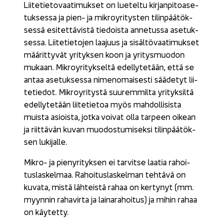
Lii­te­tie­to­vaa­ti­muk­set on lue­tel­tu kir­jan­pi­toa­se­
tuk­ses­sa ja pien- ja mik­ro­y­ri­tys­ten ti­lin­pää­tök­
ses­sä esi­tet­tä­vis­tä tie­dois­ta an­ne­tus­sa ase­tuk­
ses­sa. Lii­te­tie­to­jen laa­juus ja si­säl­tö­vaa­ti­muk­set
mää­rit­ty­vät yri­tyk­sen koon ja yri­tys­muo­don
mu­kaan. Mik­ro­y­ri­tyk­sel­tä edel­ly­te­tään, että se
antaa ase­tuk­ses­sa ni­men­omai­ses­ti sää­de­tyt lii­
te­tie­dot. Mik­ro­y­ri­tys­tä suu­rem­mil­ta yri­tyk­sil­tä
edel­ly­te­tään lii­te­tie­toa myös mah­dol­li­sis­ta
muis­ta asiois­ta, jotka voi­vat olla tar­peen oi­kean
ja riit­tä­vän kuvan muo­dos­tu­mi­sek­si ti­lin­pää­tök­
sen lu­ki­jal­le.
Mikro-​ ja pie­ny­ri­tyk­sen ei tar­vit­se laa­tia ra­hoi­
tus­las­kel­maa. Ra­hoi­tus­las­kel­man teh­tä­vä on
ku­va­ta, mistä läh­teis­tä rahaa on ker­ty­nyt (mm.
myyn­nin ra­ha­vir­ta ja lai­na­ra­hoi­tus) ja mihin rahaa
on käy­tet­ty.