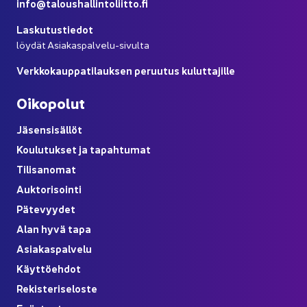
info@ta­lous­hal­lin­to­liit­to.fi
Las­ku­tus­tie­dot
löy­dät Asiakaspalvelu-​sivulta
Verk­ko­kaup­pa­ti­lauk­sen pe­ruu­tus ku­lut­ta­jil­le
Oi­ko­po­lut
Jä­sen­si­säl­löt
Kou­lu­tuk­set ja ta­pah­tu­mat
Ti­li­sa­no­mat
Auk­to­ri­soin­ti
Pä­te­vyy­det
Alan hyvä tapa
Asia­kas­pal­ve­lu
Käyt­tö­eh­dot
Re­kis­te­ri­se­los­te