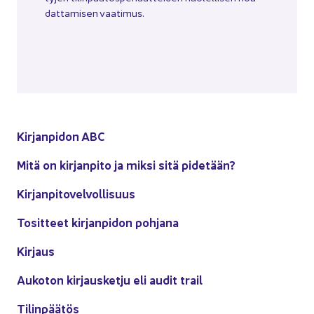
dat­ta­mi­sen vaa­ti­mus.
Kir­jan­pi­don ABC
Mitä on kir­jan­pi­to ja miksi sitä pi­de­tään?
Kir­jan­pi­to­vel­vol­li­suus
To­sit­teet kir­jan­pi­don poh­ja­na
Kir­jaus
Au­ko­ton kir­jaus­ket­ju eli audit trail
Ti­lin­pää­tös