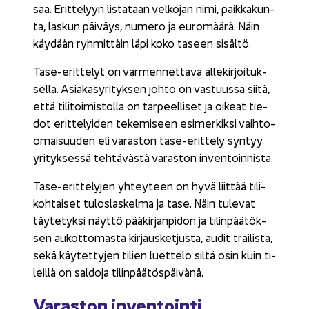
saa. Erit­te­lyyn lis­ta­taan vel­ko­jan nimi, paik­ka­kun­
ta, las­kun päi­väys, nu­me­ro ja eu­ro­mää­rä. Näin
käy­dään ryh­mit­täin läpi koko ta­seen si­säl­tö.
Tase-​erittelyt on var­men­net­ta­va al­le­kir­joi­tuk­
sel­la. Asia­kas­yri­tyk­sen johto on vas­tuus­sa siitä,
että ti­li­toi­mis­tol­la on tar­peel­li­set ja oi­keat tie­
dot erit­te­lyi­den te­ke­mi­seen esi­mer­kik­si vaihto-​
omaisuuden eli va­ras­ton tase-​erittely syn­tyy
yri­tyk­ses­sä teh­tä­väs­tä va­ras­ton in­ven­toin­nis­ta.
Tase-​erittelyjen yh­tey­teen on hyvä liit­tää ti­li­
koh­tai­set tu­los­las­kel­ma ja tase. Näin tu­le­vat
täy­te­tyk­si näyt­tö pää­kir­jan­pi­don ja ti­lin­pää­tök­
sen au­kot­to­mas­ta kir­jaus­ket­jus­ta, audit trai­lis­ta,
sekä käy­tet­ty­jen ti­lien luet­te­lo siltä osin kuin ti­
leil­lä on sal­do­ja ti­lin­pää­tös­päi­vä­nä.
Va­ras­ton in­ven­toin­ti