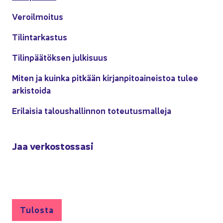
Ve­roil­moi­tus
Ti­lin­tar­kas­tus
Ti­lin­pää­tök­sen jul­ki­suus
Miten ja kuin­ka pit­kään kir­jan­pi­toai­neis­toa tulee
ar­kis­toi­da
Eri­lai­sia ta­lous­hal­lin­non to­teu­tus­mal­le­ja
Jaa ver­kos­tos­sa­si
Tu­los­ta