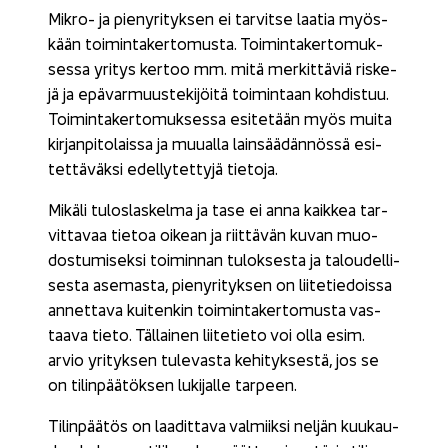
Mikro-​ ja pie­ny­ri­tyk­sen ei tar­vit­se laa­tia myös­
kään toi­min­ta­ker­to­mus­ta. Toi­min­ta­ker­to­muk­
ses­sa yri­tys ker­too mm. mitä mer­kit­tä­viä ris­ke­
jä ja epä­var­muus­te­ki­jöi­tä toi­min­taan koh­dis­tuu.
Toi­min­ta­ker­to­muk­ses­sa esi­te­tään myös muita
kir­jan­pi­to­lais­sa ja muu­al­la lain­sää­dän­nös­sä esi­
tet­tä­väk­si edel­ly­tet­ty­jä tie­to­ja.
Mi­kä­li tu­los­las­kel­ma ja tase ei anna kaik­kea tar­
vit­ta­vaa tie­toa oi­kean ja riit­tä­vän kuvan muo­
dos­tu­mi­sek­si toi­min­nan tu­lok­ses­ta ja ta­lou­del­li­
ses­ta ase­mas­ta, pie­ny­ri­tyk­sen on lii­te­tie­dois­sa
an­net­ta­va kui­ten­kin toi­min­ta­ker­to­mus­ta vas­
taa­va tieto. Täl­lai­nen lii­te­tie­to voi olla esim.
arvio yri­tyk­sen tu­le­vas­ta ke­hi­tyk­ses­tä, jos se
on ti­lin­pää­tök­sen lu­ki­jal­le tar­peen.
Ti­lin­pää­tös on laa­dit­ta­va val­miik­si nel­jän kuu­kau­