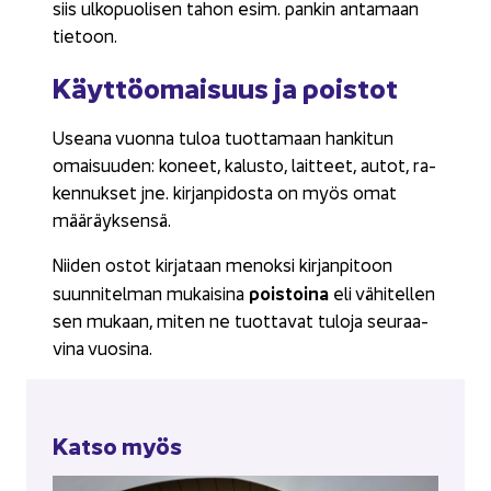
siis ul­ko­puo­li­sen tahon esim. pan­kin an­ta­maan
tie­toon.
Käyt­tö­omai­suus ja pois­tot
Usea­na vuon­na tuloa tuot­ta­maan han­ki­tun
omai­suu­den: ko­neet, ka­lus­to, lait­teet, autot, ra­
ken­nuk­set jne. kir­jan­pi­dos­ta on myös omat
mää­räyk­sen­sä.
Nii­den ostot kir­ja­taan me­nok­si kir­jan­pi­toon
pois­toi­na
suun­ni­tel­man mu­kai­si­na
eli vä­hi­tel­len
sen mu­kaan, miten ne tuot­ta­vat tu­lo­ja seu­raa­
vi­na vuo­si­na.
Katso myös