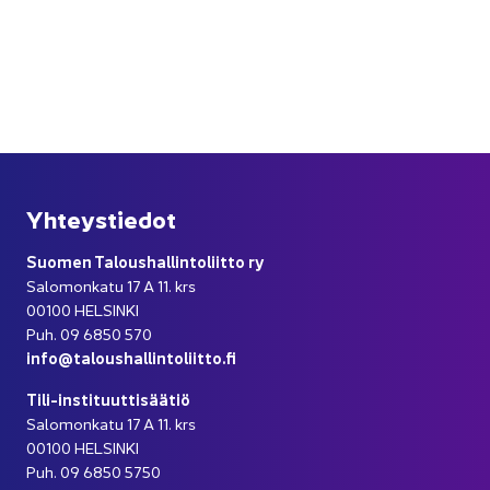
Yh­teys­tie­dot
Suo­men Ta­lous­hal­lin­to­liit­to ry
Sa­lo­mon­ka­tu 17 A 11. krs
00100 HEL­SIN­KI
Puh. 09 6850 570
info@ta­lous­hal­lin­to­liit­to.fi
Tili-​instituuttisäätiö
Sa­lo­mon­ka­tu 17 A 11. krs
00100 HEL­SIN­KI
Puh. 09 6850 5750