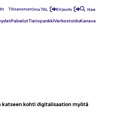
löt
Ti­li­sa­no­mat
Oma TAL
Kir­jau­du
Hae
yy­det
Pal­ve­lut
Tie­to­pank­ki
Ver­kos­toi­du
Ka­na­va
a kat­seen kohti di­gi­ta­li­saa­tion myötä