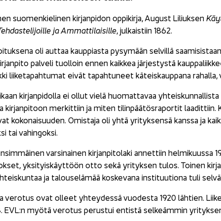
en suo­men­kie­li­nen kir­jan­pi­don op­pi­kir­ja, Au­gust Li­liuk­sen
Käy­t
eh­das­te­li­joil­le ja Am­mat­ti­lai­sil­le
, jul­kais­tiin 1862.
koi­tuk­se­na oli aut­taa kaup­pias­ta py­sy­mään sel­vil­lä saa­mi­sis
ir­jan­pi­to pal­ve­li tuol­loin ennen kaik­kea jär­jes­tys­tä kaup­pa­liik­k
ik­ki lii­ke­ta­pah­tu­mat eivät ta­pah­tu­neet kä­teis­kaup­pa­na ra­hal­la
ai­kaan kir­jan­pi­dol­la ei ollut vielä huo­mat­ta­vaa yh­teis­kun­nal­lis­
 kir­jan­pi­toon mer­kit­tiin ja miten ti­lin­pää­tös­ra­por­tit laa­dit­tiin. 
at ko­ko­nai­suu­den. Omis­ta­ja oli yhtä yri­tyk­sen­sä kans­sa ja kaik­
si tai va­hin­gok­si.
im­mäi­nen var­si­nai­nen kir­jan­pi­to­la­ki an­net­tiin hel­mi­kuus­sa 19
set, yk­si­tyis­käyt­töön otto sekä yri­tyk­sen tulos. Toi­nen kir­jan­pi
teis­kun­taa ja ta­lous­e­lä­mää kos­ke­va­na ins­ti­tuu­tio­na tuli sel­väk
o ja ve­ro­tus ovat ol­leet yh­tey­des­sä vuo­des­ta 1920 läh­tien. Lii­ke­
8. EVL:n myötä ve­ro­tus pe­rus­tui en­tis­tä sel­keäm­min yri­tyk­sen 