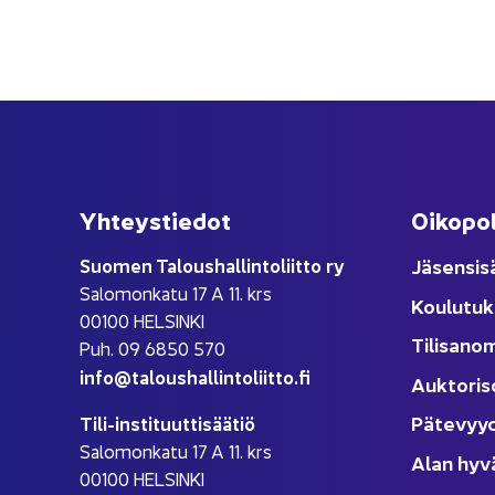
Yh­teys­tie­dot
Oi­ko­po­
Suo­men Ta­lous­hal­lin­to­liit­to ry
Jä­sen­si­s
Sa­lo­mon­ka­tu 17 A 11. krs
Kou­lu­tuk
00100 HEL­SIN­KI
Ti­li­sa­no
Puh. 09 6850 570
info@ta­lous­hal­lin­to­liit­to.fi
Auk­to­ri­s
Pä­te­vyy
Tili-​instituuttisäätiö
Sa­lo­mon­ka­tu 17 A 11. krs
Alan hyv
00100 HEL­SIN­KI