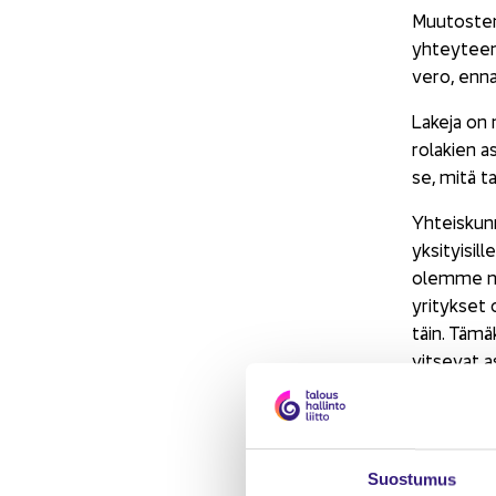
Muu­tos­ten
yh­tey­teen.
ve­ro, en­nak
La­ke­ja on 
ro­la­kien a
se, mitä ta­
Yh­teis­kun­
yk­si­tyi­sil
olem­me no­p
yri­tyk­set 
täin. Tä­mä­
vit­se­vat a
omis­ta­jan 
Ar­tik­ke­lin
Ar­tik­ke­li
Suos­tu­mus