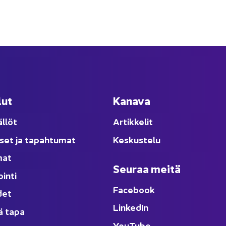
lut
Ka­na­va
äl­löt
Ar­tik­ke­lit
­set ja ta­pah­tu­mat
Kes­kus­te­lu
­mat
Seu­raa meitä
oin­ti
Face­book
­det
Lin­ke­dIn
ä tapa
You
Tube