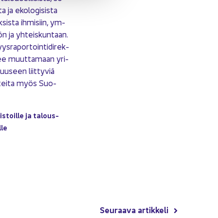
s­ta ja eko­lo­gi­sis­ta
k­sis­ta ih­mi­siin, ym­
ön ja yh­teis­kun­taan.
ys­ra­por­toin­ti­di­rek­
ulee muut­ta­maan yri­
uuseen liit­ty­viä
­tei­ta myös Suo­
mis­toil­le ja ta­lous­
­le
Seu­raa­va ar­tik­ke­li