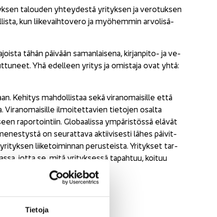
tyk­sen ta­lou­den yhtey­destä yri­tyk­sen ja ve­ro­tuk­sen
lis­ta, kun lii­ke­vaih­to­ve­ro ja myö­hem­min ar­vo­li­sä­
 ajois­ta tähän päi­vään sa­man­lai­se­na, kirjanpito-​ ja ve­
uut­tu­neet. Yhä edel­leen yri­tys ja omis­ta­ja ovat yhtä:
aan. Ke­hi­tys mah­dol­lis­taa sekä vi­ran­omai­sil­le että
ta. Vi­ran­omai­sil­le il­moi­tet­ta­vien tie­to­jen osal­ta
seen ra­por­toin­tiin. Glo­baa­lis­sa ym­pä­ris­tös­sä elä­vät
 me­nes­tys­tä on seu­rat­ta­va ak­tii­vi­ses­ti lähes päi­vit­
ri­tyk­sen lii­ke­toi­min­nan pe­rus­teis­ta. Yri­tyk­set tar­
­nas­sa, jotta se, mitä yri­tyk­ses­sä ta­pah­tuu, koi­tuu
Tie­to­ja