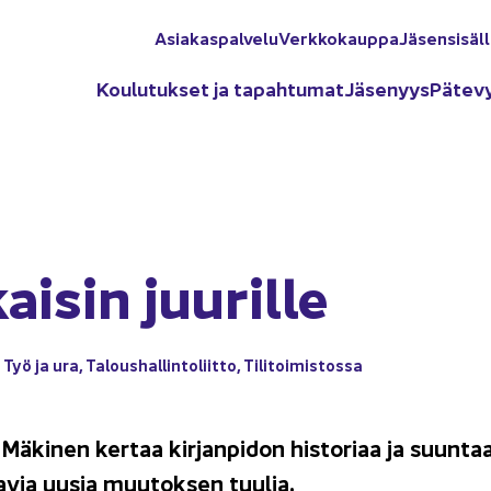
Asia­kas­pal­ve­lu
Verk­ko­kaup­pa
Jä­sen­si­säl­
Kou­lu­tuk­set ja ta­pah­tu­mat
Jä­se­nyys
Pä­te­v
ai­sin juu­ril­le
Työ ja ura
,
Ta­lous­hal­lin­to­liit­to
,
Ti­li­toi­mis­tos­sa
ä­ki­nen ker­taa kir­jan­pi­don his­to­ri­aa ja suun­ta
a­via uusia muu­tok­sen tuu­lia.