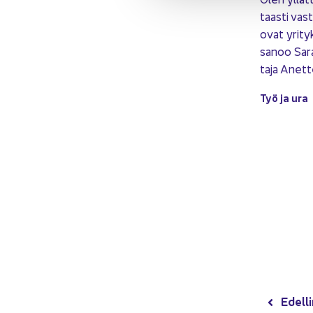
taas­ti vas­t
ovat yri­ty
sanoo Sa­ra
ta­ja Anet­t
Työ ja ura
Edel­li