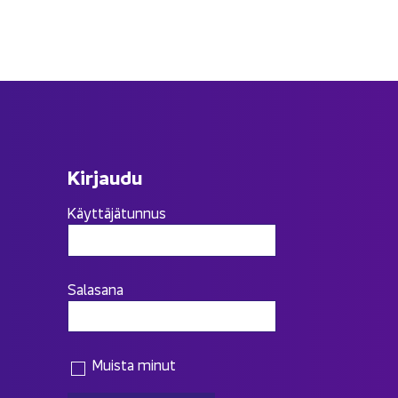
Kir­jau­du
Käyttäjätunnus
Salasana
Muista minut