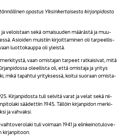
än­nöl­li­nen opas­tus Yk­sin­ker­tai­ses­ta kir­jan­pi­dos­ta
­taan ja ve­lois­taan sekä omai­suu­den mää­räs­tä ja muu­
ees­sä. Asioi­den muis­tiin kir­joit­ta­mi­nen oli tar­peel­lis­
, vaan luot­to­kaup­pa oli yleis­tä.
ta mer­ki­tys­tä, vaan omis­ta­jan tar­peet rat­kai­si­vat, mitä
Kir­jan­pi­dos­sa oleel­lis­ta oli, että omis­ta­ja ja yri­tys
ki, mikä ta­pah­tui yri­tyk­ses­sä, koi­tui suo­raan omis­ta­
25. Kir­jan­pi­dos­ta tuli sel­vi­tä varat ja velat sekä nii­
­to­la­ki sää­det­tiin 1945. Täl­löin kir­jan­pi­don mer­ki­
­si ja vah­vak­si.
vaih­to­ve­ro­la­ki tuli voi­maan 1941 ja elin­kei­no­tu­lo­ve­
kir­jan­pi­toon.