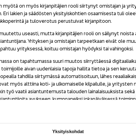
 myötä on myös kir­jan­pi­tä­jien rooli siir­ty­nyt omis­ta­jan ja yri­
 Eri la­kien ja sää­dös­ten yk­si­tyis­koh­tien osaa­mi­ses­ta tuli oleel­
­ko­pe­rin­tä ja tu­lo­ve­ro­tus pe­rus­tui­vat kir­jan­pi­toon.
muu­tet­tu useas­ti, mutta kir­jan­pi­tä­jien rooli on säi­ly­nyt nois­ta
sian­tun­ti­ja­na. Yri­tyk­sen ja omis­ta­jan tar­peet­kaan eivät ole m
pah­tuu yri­tyk­ses­sä, koi­tuu omis­ta­jan hyö­dyk­si tai va­hin­gok­si.
nas­sa on ta­pah­tu­mas­sa suuri muu­tos siir­ryt­täes­sä di­gi­taa­liai­k
­le toi­mi­joil­le aivan uu­den­lai­sia ta­po­ja hal­li­ta tie­toa ja sen ke­ruu­
eal­la tah­dil­la siir­ty­mäs­sä au­to­ma­ti­soi­tuun, lähes re­aa­liai­kai­
ovat myös alt­tii­na koti- ja ul­ko­mai­sel­le kil­pai­lul­le, ja yri­tys­ten
kin työ vaa­tii asian­tun­te­mus­ta ta­lou­den lai­na­lai­suuk­sis­ta sekä y
sian­tun­ti­joi­ta avuk­seen, kump­pa­neik­si jo­ka­päi­väi­ses­sä toi­min
hyö­dyk­si eikä va­hin­gok­si.
Vuok­ko Mä­ki­nen
 on kir­joit­ta­nut
, Ta­lous­hal­lin­to­liit­to.
 on jul­kais­tu Tilitoimistossa-​lehdessä nro 1/2017.
Yk­si­tyis­koh­dat