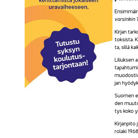
En­sim­mäi­n
var­sin­kin T
Kir­jan tar­
tok­sis­ta. K
ta, sillä ka
Li­liuk­sen 
ta­pah­tu­mia
muo­dos­ti­v
jan hyö­dyk­
Suo­men en­s
den muu­tok­
tys koko yh­
Kir­jan­pi­t
ro­la­ki 196