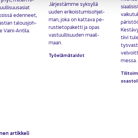
Jär­jes­täm­me syk­syl­lä
si­aa­li­si
uul­li­suus­asiat
uuden eri­kois­tu­mis­oh­jel­
vai­ku­tu
k­sis­sä eden­neet,
man, joka on kat­ta­va pe­
pä­ris­tö
s­tian ta­lous­joh­
rus­tie­to­pa­ket­ti ja opas
Kes­tä­vy
e Vaini-​Antila.
vas­tuul­li­suu­den maa­il­
tii­vi t
maan.
tys­vas­t
vel­voit
Työ­elä­mä­tai­dot
mes­sa.
Ti­li­toi­
osas­toil
­nen ar­tik­ke­li