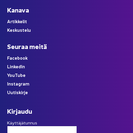
Ka­na­va
Ar­tik­ke­lit
Kes­kus­te­lu
Seu­raa meitä
Face­book
Lin­ke­dIn
You
Tube
Ins­ta­gram
Uu­tis­kir­je
Kir­jau­du
Käyttäjätunnus