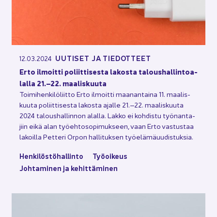
UU­TI­SET JA TIE­DOT­TEET
12.03.2024
Erto il­moit­ti po­liit­ti­ses­ta la­kos­ta ta­lous­hal­lin­toa­
lal­la 21.–22. maa­lis­kuu­ta
Toi­mi­hen­ki­lö­liit­to Erto il­moit­ti maa­nan­tai­na 11. maa­lis­
kuu­ta po­liit­ti­ses­ta la­kos­ta ajal­le 21.–22. maa­lis­kuu­ta
2024 ta­lous­hal­lin­non alal­la. Lakko ei koh­dis­tu työ­nan­ta­
jiin eikä alan työ­eh­to­so­pi­muk­seen, vaan Erto vas­tus­taa
la­koil­la Pet­te­ri Orpon hal­li­tuk­sen työ­elä­mä­uu­dis­tuk­sia.
Hen­ki­lös­tö­hal­lin­to
Työ­oi­keus
Joh­ta­mi­nen ja ke­hit­tä­mi­nen