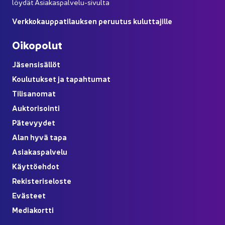
löy­dät Asiakaspalvelu-​sivulta
Verk­ko­kaup­pa­ti­lauk­sen pe­ruu­tus ku­lut­ta­jil­le
Oi­ko­po­lut
Jä­sen­si­säl­löt
Kou­lu­tuk­set ja ta­pah­tu­mat
Ti­li­sa­no­mat
Auk­to­ri­soin­ti
Pä­te­vyy­det
Alan hyvä tapa
Asia­kas­pal­ve­lu
Käyt­tö­eh­dot
Re­kis­te­ri­se­los­te
Eväs­teet
Me­dia­kort­ti