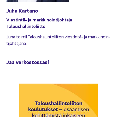
Juha Kar­ta­no
Viestintä-​ ja mark­ki­noin­ti­joh­ta­ja
Ta­lous­hal­lin­to­liit­to
Juha toi­mii Ta­lous­hal­lin­to­lii­ton viestintä-​ ja mark­ki­noin­
ti­joh­ta­ja­na.
Jaa ver­kos­tos­sa­si