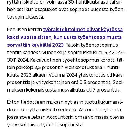
ryt­tä­mis­kiel­to on voi­mas­sa 30. huh­ti­kuu­ta asti tai sii­
hen asti kun os­a­puo­let ovat so­pi­neet uu­des­ta työ­eh­
to­so­pi­muk­ses­ta.
työ­tais­te­lu­toi­met oli­vat käy­tös­sä
Edel­li­sen ker­ran
kaksi vuot­ta sit­ten, kun uutta työ­eh­to­so­pi­mus­ta
sor­vat­tiin ke­vääl­lä 2023
. Täl­löin työ­eh­to­so­pi­mus
teh­tiin kah­dek­si vuo­dek­si ja so­pi­mus­kausi oli 9.2.2023–
30.11.2024. Kak­si­vuo­ti­nen työ­eh­to­so­pi­mus ko­rot­ti täl­
löin palk­ko­ja 3,5 pro­sen­tin yleis­ko­ro­tuk­sel­la 1. huh­ti­
kuu­ta 2023 al­kaen. Vuon­na 2024 yleis­ko­ro­tus oli kaksi
pro­sent­tia ja yri­tys­koh­tai­nen erä 0,5 pro­sent­tia. So­pi­
muk­sen ko­ko­nais­kus­tan­nus­vai­ku­tus oli 7 pro­sent­tia.
Erton tie­dot­teen mu­kaan nyt esiin tuotu liu­ku­ma­sal­
do­jen ker­ryt­tä­mis­kiel­to ei koske Accountor-​yhtiöitä,
jossa so­vel­le­taan Accoun­to­rin omaa voi­mas­sa ole­vaa
yri­tys­koh­tais­ta työ­eh­to­so­pi­mus­ta.