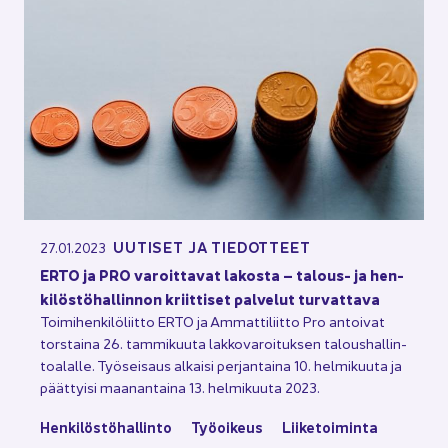
UU­TI­SET JA TIE­DOT­TEET
27.01.2023
ERTO ja PRO va­roit­ta­vat la­kos­ta – talous-​ ja hen­
ki­lös­tö­hal­lin­non kriit­ti­set pal­ve­lut tur­vat­ta­va
Toi­mi­hen­ki­lö­liit­to ERTO ja Am­mat­ti­liit­to Pro an­toi­vat
tors­tai­na 26. tam­mi­kuu­ta lak­ko­va­roi­tuk­sen ta­lous­hal­lin­
toa­lal­le. Työ­sei­saus al­kai­si per­jan­tai­na 10. hel­mi­kuu­ta ja
päät­tyi­si maa­nan­tai­na 13. hel­mi­kuu­ta 2023.
Hen­ki­lös­tö­hal­lin­to
Työ­oi­keus
Lii­ke­toi­min­ta