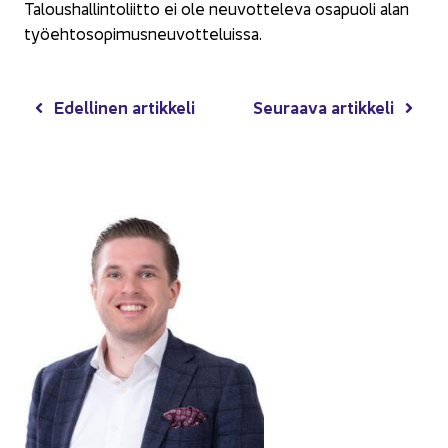
Ta­lous­hal­lin­to­liit­to ei ole neu­vot­te­le­va os­a­puo­li alan
työ­eh­to­so­pi­mus­neu­vot­te­luis­sa.
Edel­li­nen ar­tik­ke­li
Seu­raa­va ar­tik­ke­li