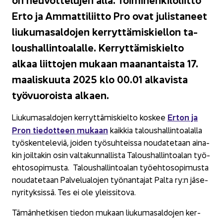
Erto ja Am­mat­ti­liit­to Pro ovat ju­lis­ta­neet
liu­ku­ma­sal­do­jen ker­ryt­tä­mis­kiel­lon ta­
lous­hal­lin­toa­lal­le. Ker­ryt­tä­mis­kiel­to
alkaa liit­to­jen mu­kaan maa­nan­tais­ta 17.
maa­lis­kuu­ta 2025 klo 00.01 al­ka­vis­ta
työ­vuo­rois­ta al­kaen.
Erton ja
Liu­ku­ma­sal­do­jen ker­ryt­tä­mis­kiel­to kos­kee
Pron tie­dot­teen mu­kaan
kaik­kia ta­lous­hal­lin­toa­lal­la
työs­ken­te­le­viä, joi­den työ­suh­teis­sa nou­da­te­taan ai­na­
kin joil­ta­kin osin val­ta­kun­nal­lis­ta Ta­lous­hal­lin­toa­lan työ­
eh­to­so­pi­mus­ta. Ta­lous­hal­lin­toa­lan työ­eh­to­so­pi­mus­ta
nou­da­te­taan Pal­ve­lua­lo­jen työ­nan­ta­jat Palta ry:n jä­se­
ny­ri­tyk­sis­sä. Tes ei ole yleis­si­to­va.
Tä­män­het­ki­sen tie­don mu­kaan liu­ku­ma­sal­do­jen ker­