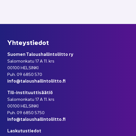
Yh­teys­tie­dot
Suo­men Ta­lous­hal­lin­to­liit­to ry
Sa­lo­mon­ka­tu 17 A 11. krs
00100 HEL­SIN­KI
Puh. 09 6850 570
info@ta­lous­hal­lin­to­liit­to.fi
Tili-​instituuttisäätiö
Sa­lo­mon­ka­tu 17 A 11. krs
00100 HEL­SIN­KI
Puh. 09 6850 5750
info@ta­lous­hal­lin­to­liit­to.fi
Las­ku­tus­tie­dot