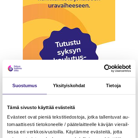
Suos­tu­mus
Yk­si­tyis­koh­dat
Tie­to­ja
Tämä si­vus­to käyt­tää eväs­tei­tä
Eväs­teet ovat pie­niä teks­ti­tie­dos­to­ja, jotka tal­len­tu­vat au­
to­maat­ti­ses­ti tie­to­ko­neel­le / pää­te­lait­teel­le kä­vi­jän vie­rail­
les­sa eri verk­ko­si­vus­toil­la. Käy­täm­me eväs­tei­tä, jotta