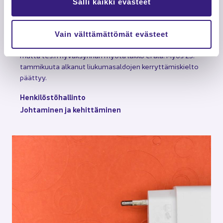
Salli kaikki evästeet
Ta­lous­hal­lin­toa­lal­le uusi työ­eh­to­so­pi­mus – lakko
pe­ruun­tuu
Ta­lous­hal­lin­toa­lal­le on hy­väk­syt­ty uusi työ­eh­to­so­pi­
Vain välttämättömät evästeet
mus. Alal­la uh­ka­si alkaa lakko per­jan­tai­na 10. hel­mi­kuu­ta,
mutta tes:n hy­väk­syn­nän myötä lakko ei ala. Myös 25.
tam­mi­kuu­ta al­ka­nut liu­ku­ma­sal­do­jen ker­ryt­tä­mis­kiel­to
päät­tyy.
Hen­ki­lös­tö­hal­lin­to
Joh­ta­mi­nen ja ke­hit­tä­mi­nen