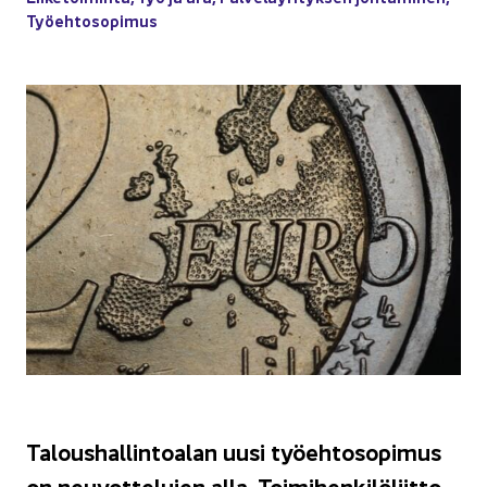
Työ­eh­to­so­pi­mus
Ta­lous­hal­lin­toa­lan uusi työ­eh­to­so­pi­mus
on neu­vot­te­lu­jen alla. Toi­mi­hen­ki­lö­liit­to