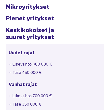
Mik­ro­y­ri­tyk­set
Pie­net yri­tyk­set
Kes­ki­ko­koi­set ja
suu­ret yri­tyk­set
Uudet rajat
Lii­ke­vaih­to 900 000 €
Tase 450 000 €
Van­hat rajat
Lii­ke­vaih­to 700 000 €
Tase 350 000 €