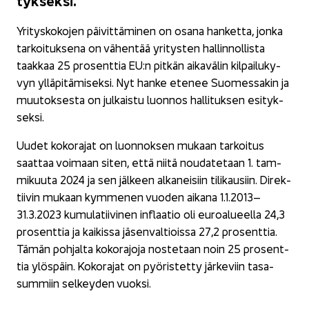
Yri­tys­ko­ko­jen päi­vit­tä­mi­nen on osana han­ket­ta, jonka
tar­koi­tuk­se­na on vä­hen­tää yri­tys­ten hal­lin­nol­lis­ta
taak­kaa 25 pro­sent­tia EU:n pit­kän ai­ka­vä­lin kil­pai­lu­ky­
vyn yl­lä­pi­tä­mi­sek­si. Nyt hanke ete­nee Suo­mes­sa­kin ja
muu­tok­ses­ta on jul­kais­tu luon­nos hal­li­tuk­sen esi­tyk­
sek­si.
Uudet ko­ko­ra­jat on luon­nok­sen mu­kaan tar­koi­tus
saat­taa voi­maan siten, että niitä nou­da­te­taan 1. tam­
mi­kuu­ta 2024 ja sen jäl­keen al­ka­nei­siin ti­li­kausiin. Di­rek­
tii­vin mu­kaan kym­me­nen vuo­den ai­ka­na 1.1.2013–
31.3.2023 ku­mu­la­tii­vi­nen in­flaa­tio oli eu­roa­lu­eel­la 24,3
pro­sent­tia ja kai­kis­sa jä­sen­val­tiois­sa 27,2 pro­sent­tia.
Tämän poh­jal­ta ko­ko­ra­jo­ja nos­te­taan noin 25 pro­sent­
tia ylös­päin. Ko­ko­ra­jat on pyö­ris­tet­ty jär­ke­viin ta­sa­
sum­miin sel­key­den vuok­si.