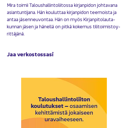
Mira toi­mii Ta­lous­hal­lin­to­lii­tos­sa kir­jan­pi­don joh­ta­va­na
asian­tun­ti­ja­na. Hän kou­lut­taa kir­jan­pi­don tee­mois­ta ja
antaa jä­sen­neu­von­taa. Hän on myös Kir­jan­pi­to­lau­ta­
kun­nan jäsen ja hä­nel­lä on pitkä ko­ke­mus ti­li­toi­mis­to­y­
rit­tä­jä­nä.
Jaa ver­kos­tos­sa­si