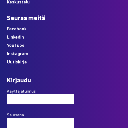
Kes­kus­te­lu
Seu­raa meitä
Face­book
Lin­ke­dIn
You
Tube
Ins­ta­gram
Uu­tis­kir­je
Kir­jau­du
Käyttäjätunnus
Salasana