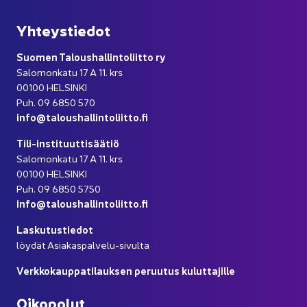
Yh­teys­tie­dot
Suo­men Ta­lous­hal­lin­to­liit­to ry
Sa­lo­mon­ka­tu 17 A 11. krs
00100 HEL­SIN­KI
Puh. 09 6850 570
info@ta­lous­hal­lin­to­liit­to.fi
Tili-​instituuttisäätiö
Sa­lo­mon­ka­tu 17 A 11. krs
00100 HEL­SIN­KI
Puh. 09 6850 5750
info@ta­lous­hal­lin­to­liit­to.fi
Las­ku­tus­tie­dot
löy­dät Asiakaspalvelu-​sivulta
Verk­ko­kaup­pa­ti­lauk­sen pe­ruu­tus ku­lut­ta­jil­le
Oi­ko­po­lut