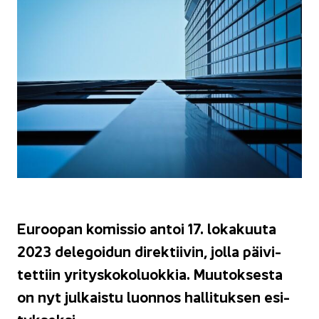
Eu­roo­pan ko­mis­sio antoi 17. lo­ka­kuu­ta
2023 de­le­goi­dun di­rek­tii­vin, jolla päi­vi­
tet­tiin yri­tys­ko­ko­luok­kia. Muu­tok­ses­ta
on nyt jul­kais­tu luon­nos hal­li­tuk­sen esi­
tyk­sek­si.