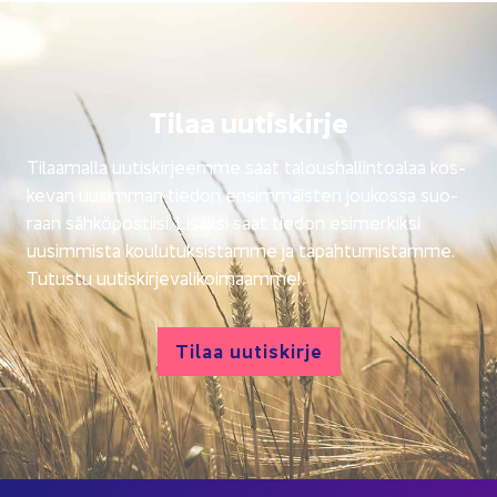
Tilaa uu­tis­kir­je
Ti­laa­mal­la uu­tis­kir­jeem­me saat ta­lous­hal­lin­toa­laa kos­
ke­van uusim­man tie­don en­sim­mäis­ten jou­kos­sa suo­
raan säh­kö­pos­tii­si. Li­säk­si saat tie­don esi­mer­kik­si
uusim­mis­ta kou­lu­tuk­sis­tam­me ja ta­pah­tu­mis­tam­me.
Tu­tus­tu uu­tis­kir­je­va­li­koi­maam­me!
Tilaa uu­tis­kir­je