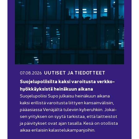
UU­TI­SET JA TIE­DOT­TEET
07.08.2026
Suo­je­lu­po­lii­sil­ta kaksi va­roi­tus­ta verk­ko­
hyök­käyk­sis­tä hei­nä­kuun ai­ka­na
Suo­je­lu­po­lii­si Supo jul­kai­su hei­nä­kuun ai­ka­na
kaksi eril­lis­tä va­roi­tus­ta liit­tyen kan­sain­vä­li­siin,
pää­asias­sa Ve­nä­jäl­tä tu­le­viin ky­be­ruh­kiin. Jo­kai­
sen yri­tyk­sen on syytä tar­kis­taa, että lait­teis­tot
ja päi­vi­tyk­set ovat ajan ta­sal­la. Kesä on otol­lis­ta
aikaa eri­lai­siin ka­las­te­lu­kam­pan­joi­hin.