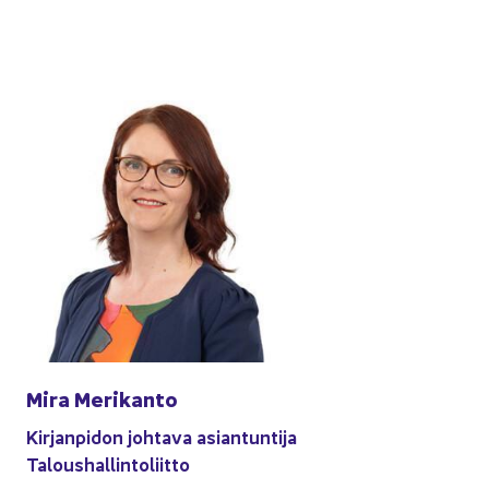
Mira Me­ri­kan­to
Kir­jan­pi­don joh­ta­va asian­tun­ti­ja
Ta­lous­hal­lin­to­liit­to