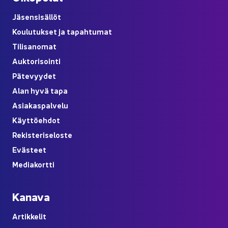
Jä­sen­si­säl­löt
Kou­lu­tuk­set ja ta­pah­tu­mat
Ti­li­sa­no­mat
Auk­to­ri­soin­ti
Pä­te­vyy­det
Alan hyvä tapa
Asia­kas­pal­ve­lu
Käyt­tö­eh­dot
Re­kis­te­ri­se­los­te
Eväs­teet
Me­dia­kort­ti
Ka­na­va
Ar­tik­ke­lit