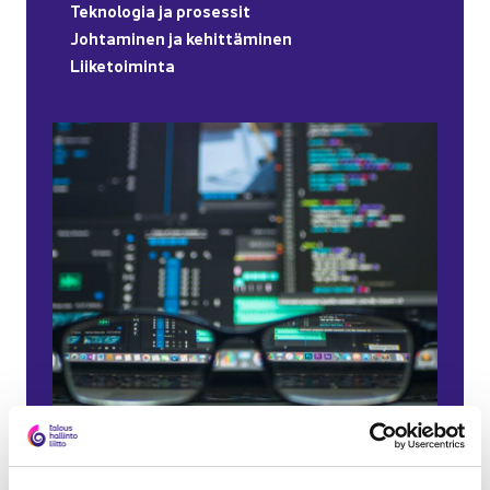
Tek­no­lo­gia ja pro­ses­sit
Joh­ta­mi­nen ja ke­hit­tä­mi­nen
Lii­ke­toi­min­ta
UU­TI­SET JA TIE­DOT­TEET
07.08.2026
Te­ko­ä­ly­ase­tus muut­taa yri­tys­joh­don vas­