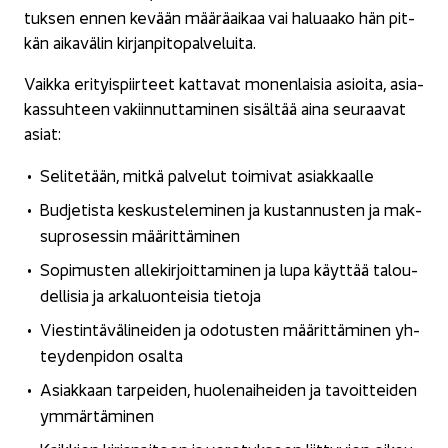
tuk­sen ennen ke­vään mää­rä­ai­kaa vai ha­lu­aa­ko hän pit­
kän ai­ka­vä­lin kir­jan­pi­to­pal­ve­lui­ta.
Vaik­ka eri­tyis­piir­teet kat­ta­vat mo­nen­lai­sia asioi­ta, asia­
kas­suh­teen va­kiin­nut­ta­mi­nen si­säl­tää aina seu­raa­vat
asiat:
Se­li­te­tään, mitkä pal­ve­lut toi­mi­vat asiak­kaal­le
Bud­je­tis­ta kes­kus­te­le­mi­nen ja kus­tan­nus­ten ja mak­
su­pro­ses­sin mää­rit­tä­mi­nen
So­pi­mus­ten al­le­kir­joit­ta­mi­nen ja lupa käyt­tää ta­lou­
del­li­sia ja ar­ka­luon­tei­sia tie­to­ja
Vies­tin­tä­vä­li­nei­den ja odo­tus­ten mää­rit­tä­mi­nen yh­
tey­den­pi­don osal­ta
Asiak­kaan tar­pei­den, huo­le­nai­hei­den ja ta­voit­tei­den
ym­mär­tä­mi­nen