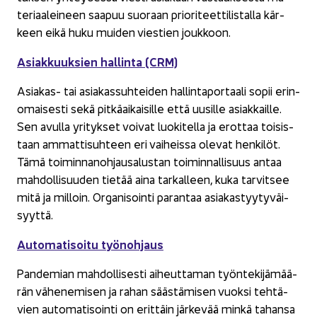
te­ri­aa­lei­neen saa­puu suo­raan prio­ri­teet­ti­lis­tal­la kär­
keen eikä huku mui­den vies­tien jouk­koon.
Asiak­kuuk­sien hal­lin­ta (CRM)
Asiakas-​ tai asia­kas­suh­tei­den hal­lin­ta­por­taa­li sopii erin­
omai­ses­ti sekä pit­kä­ai­kai­sil­le että uusil­le asiak­kail­le.
Sen avul­la yri­tyk­set voi­vat luo­ki­tel­la ja erot­taa toi­sis­
taan am­mat­ti­suh­teen eri vai­heis­sa ole­vat hen­ki­löt.
Tämä toi­min­na­noh­jausa­lus­tan toi­min­nal­li­suus antaa
mah­dol­li­suu­den tie­tää aina tar­kal­leen, kuka tar­vit­see
mitä ja mil­loin. Or­ga­ni­soin­ti pa­ran­taa asia­kas­tyy­ty­väi­
syyt­tä.
Au­to­ma­ti­soi­tu työ­noh­jaus
Pan­de­mian mah­dol­li­ses­ti ai­heut­ta­man työn­te­ki­jä­mää­
rän vä­he­ne­mi­sen ja rahan sääs­tä­mi­sen vuok­si teh­tä­
vien au­to­ma­ti­soin­ti on erit­täin jär­ke­vää minkä ta­han­sa