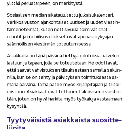
ylit­tää pe­rus­tar­peen, on mer­ki­tys­tä.
So­si­aa­li­sen me­dian ai­ka­tau­lu­tet­tu jul­kai­su­ka­len­te­ri,
verk­ko­si­vus­ton ajan­koh­tai­set uu­ti­set ja uudet vies­tin­
tä­me­ne­tel­mät, kuten net­ti­si­vuil­la toi­mi­vat chat-​
robotit ja mo­bii­li­so­vel­luk­set ovat apu­na­si ny­ky­ajan
sään­nöl­li­sen vies­tin­nän to­teu­tu­mi­ses­sa.
Asiak­kail­la on tänä päi­vä­nä tiet­ty­jä odo­tuk­sia pal­ve­lun
laa­tuun ja ta­paan, jolla se to­teu­te­taan. He odot­ta­vat,
että saa­vat vah­vis­tuk­sen ti­lauk­ses­taan sa­mal­la se­kun­
nil­la, kun se on tehty ja päi­vi­tyk­sen toi­mi­tuk­ses­ta sa­
ma­na päi­vä­nä. Tämä pätee myös kir­jan­pi­tä­jään ja ti­li­toi­
mis­toon. Asiak­kaat ovat tot­tu­neet ak­tii­vi­seen vies­tin­
tään, joten on hyvä har­ki­ta myös työ­ka­lu­ja vas­taa­maan
ky­syn­tää.
Tyy­ty­väi­sis­tä asiak­kais­ta suo­sit­te­
li­joi­ta