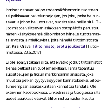
Ih­mi­set os­ta­vat pal­jon to­den­nä­köi­sem­min tuot­teen
tai palk­kaa­vat pal­ve­lun­tar­joa­jan, jos joku, jonka he tun­
te­vat ja johon he luot­ta­vat, suo­sit­te­lee heil­le sitä. Ti­
li­toi­mis­toa va­lit­se­van asiak­kaan os­to­pää­tös pe­rus­tuu
hänen kä­si­tyk­seen­sä ti­li­toi­mis­ton hä­nel­le tuot­ta­mas­
ta ar­vos­ta ja mie­li­ku­vis­ta, joita hä­nel­lä ti­li­toi­mis­tos­ta
Ti­li­toi­mis­to, erotu jou­kos­ta!
on. Kirsi Orava:
(Ti­li­toi­
mis­tos­sa, 23.5.2017)
Ei ole epäi­lys­tä­kään siitä, et­tei­vät­kö jot­kut ti­li­toi­mis­tot
tie­naa pel­käs­tään tuo­te­mer­kil­lään. Tämä ta­pah­tuu
suo­sit­te­lu­jen ja fik­sun mark­ki­noin­nin an­sios­ta, joka
muut­taa pel­kän tyy­ty­väi­syy­den kan­na­tuk­sek­si. Si­tou­
tu­neem­paan asia­kas­kun­taan kan­nat­taa täh­dä­tä. Ole
ak­tii­vi­nen Face­boo­kis­sa, Lin­ke­di­nis­sä ja Googles­sa sillä
uudet asiak­kaat et­si­vät ti­li­toi­mis­toa näi­den kaut­ta.