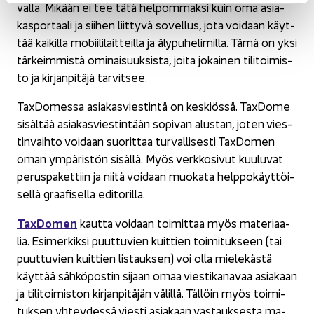
val­la. Mi­kään ei tee tätä hel­pom­mak­si kuin oma asia­
kas­por­taa­li ja sii­hen liit­ty­vä so­vel­lus, jota voi­daan käyt­
tää kai­kil­la mo­bii­li­lait­teil­la ja äly­pu­he­li­mil­la. Tämä on yksi
tär­keim­mis­tä omi­nai­suuk­sis­ta, joita jo­kai­nen ti­li­toi­mis­
to ja kir­jan­pi­tä­jä tar­vit­see.
TaxDomessa asia­kas­vies­tin­tä on kes­kiös­sä. TaxDome
si­säl­tää asia­kas­vies­tin­tään so­pi­van alus­tan, joten vies­
tin­vaih­to voi­daan suo­rit­taa tur­val­li­ses­ti TaxDomen
oman ym­pä­ris­tön si­säl­lä. Myös verk­ko­si­vut kuu­lu­vat
pe­rus­pa­ket­tiin ja niitä voi­daan muo­ka­ta help­po­käyt­töi­
sel­lä graa­fi­sel­la edi­to­ril­la.
TaxDomen
kaut­ta voi­daan toi­mit­taa myös ma­te­ri­aa­
lia. Esi­mer­kik­si puut­tu­vien kuit­tien toi­mi­tuk­seen (tai
puut­tu­vien kuit­tien lis­tauk­sen) voi olla mie­le­käs­tä
käyt­tää säh­kö­pos­tin si­jaan omaa vies­ti­ka­na­vaa asia­kaan
ja ti­li­toi­mis­ton kir­jan­pi­tä­jän vä­lil­lä. Täl­löin myös toi­mi­
tuk­sen yh­tey­des­sä vies­ti asia­kaan vas­tauk­ses­ta ma­