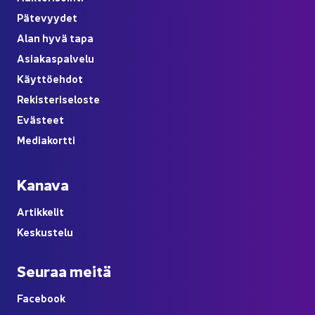
Pä­te­vyy­det
Alan hyvä tapa
Asia­kas­pal­ve­lu
Käyt­tö­eh­dot
Re­kis­te­ri­se­los­te
Eväs­teet
Me­dia­kort­ti
Ka­na­va
Ar­tik­ke­lit
Kes­kus­te­lu
Seu­raa meitä
Face­book