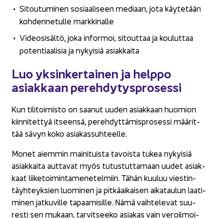
Si­tou­tu­mi­nen so­si­aa­li­seen me­di­aan, jota käy­te­tään
koh­den­ne­tul­le mark­ki­nal­le
Vi­deo­si­säl­tö, joka in­for­moi, si­tout­taa ja kou­lut­taa
po­ten­ti­aa­li­sia ja ny­kyi­siä asiak­kai­ta
Luo yk­sin­ker­tai­nen ja help­po
asiak­kaan pe­reh­dy­tys­pro­ses­si
Kun ti­li­toi­mis­to on saa­nut uuden asiak­kaan huo­mion
kiin­ni­tet­tyä it­seen­sä, pe­reh­dyt­tä­mis­pro­ses­si mää­rit­
tää sävyn koko asia­kas­suh­teel­le.
Monet ai­em­min mai­ni­tuis­ta ta­vois­ta tukea ny­kyi­siä
asiak­kai­ta aut­ta­vat myös tu­tus­tut­ta­maan uudet asiak­
kaat lii­ke­toi­min­ta­me­ne­tel­miin. Tähän kuu­luu vies­tin­
täyh­teyk­sien luo­mi­nen ja pit­kä­ai­kai­sen ai­ka­tau­lun laa­ti­
mi­nen jat­ku­vil­le ta­paa­mi­sil­le. Nämä vaih­te­le­vat suu­
res­ti sen mu­kaan, tar­vit­see­ko asia­kas vain ve­roil­moi­