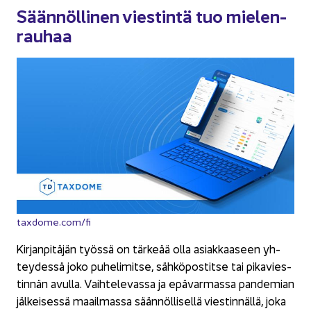
Sään­nöl­li­nen vies­tin­tä tuo mie­len­
rau­haa
taxdome.com/fi
Kir­jan­pi­tä­jän työs­sä on tär­ke­ää olla asiak­kaa­seen yh­
tey­des­sä joko pu­he­li­mit­se, säh­kö­pos­tit­se tai pi­ka­vies­
tin­nän avul­la. Vaih­te­le­vas­sa ja epä­var­mas­sa pan­de­mian
jäl­kei­ses­sä maa­il­mas­sa sään­nöl­li­sel­lä vies­tin­näl­lä, joka