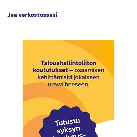
Jaa ver­kos­tos­sa­si