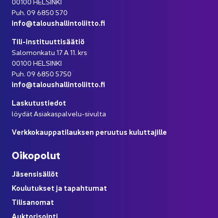
00100 HEL­SIN­KI
Puh. 09 6850 570
info@ta­lous­hal­lin­to­liit­to.fi
Tili-​instituuttisäätiö
Sa­lo­mon­ka­tu 17 A 11. krs
00100 HEL­SIN­KI
Puh. 09 6850 5750
info@ta­lous­hal­lin­to­liit­to.fi
Las­ku­tus­tie­dot
löy­dät Asiakaspalvelu-​sivulta
Verk­ko­kaup­pa­ti­lauk­sen pe­ruu­tus ku­lut­ta­jil­le
Oi­ko­po­lut
Jä­sen­si­säl­löt
Kou­lu­tuk­set ja ta­pah­tu­mat
Ti­li­sa­no­mat
Auk­to­ri­soin­ti