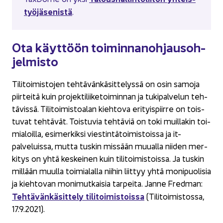
työ­jä­se­nis­tä
.
Ota käyt­töön toi­min­na­noh­jaus­oh­
jel­mis­to
Ti­li­toi­mis­to­jen teh­tä­vän­kä­sit­te­lys­sä on osin sa­mo­ja
piir­tei­tä kuin projektiliike­toiminnan ja tu­ki­pal­ve­lun teh­
tä­vis­sä. Ti­li­toi­mis­toa­lan kieh­to­va eri­tyis­piir­re on tois­
tu­vat teh­tä­vät. Tois­tu­via teh­tä­viä on toki muil­la­kin toi­
mia­loil­la, esi­mer­kik­si viestintä­toimistoissa ja it-​
palveluissa, mutta tus­kin mis­sään muu­al­la nii­den mer­
ki­tys on yhtä kes­kei­nen kuin ti­li­toi­mis­tois­sa. Ja tus­kin
mil­lään muul­la toi­mia­lal­la nii­hin liit­tyy yhtä mo­ni­puo­li­sia
ja kieh­to­van mo­ni­mut­kai­sia tar­pei­ta. Janne Fred­man:
Tehtävän­käsittely tili­toimistoissa
(Ti­li­toi­mis­tos­sa,
17.9.2021).