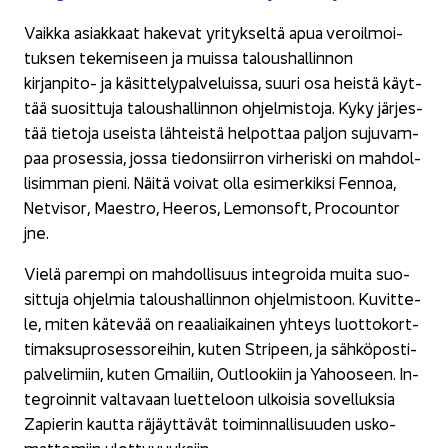
Vaik­ka asiak­kaat ha­ke­vat yri­tyk­sel­tä apua ve­roil­moi­
tuk­sen te­ke­mi­seen ja muis­sa ta­lous­hal­lin­non
kirjanpito-​ ja kä­sit­te­ly­pal­ve­luis­sa, suuri osa heis­tä käyt­
tää suo­sit­tu­ja ta­lous­hal­lin­non oh­jel­mis­to­ja. Kyky jär­jes­
tää tie­to­ja useis­ta läh­teis­tä hel­pot­taa pal­jon su­ju­vam­
paa pro­ses­sia, jossa tie­don­siir­ron vir­he­ris­ki on mah­dol­
li­sim­man pieni. Näitä voi­vat olla esi­mer­kik­si Fen­noa,
Net­vi­sor, Mae­stro, Hee­ros, Le­mon­soft, Procoun­tor
jne.
Vielä pa­rem­pi on mah­dol­li­suus in­tegroi­da muita suo­
sit­tu­ja oh­jel­mia ta­lous­hal­lin­non oh­jel­mis­toon. Ku­vit­te­
le, miten kä­te­vää on re­aa­liai­kai­nen yh­teys luot­to­kort­
ti­mak­su­pro­ses­so­rei­hin, kuten Stri­peen, ja säh­kö­pos­ti­
pal­ve­li­miin, kuten Gmai­liin, Out­loo­kiin ja Yahoo­seen. In­
tegroin­nit val­ta­vaan luet­te­loon ul­koi­sia so­vel­luk­sia
Zapierin kaut­ta rä­jäyt­tä­vät toi­min­nal­li­suu­den us­ko­