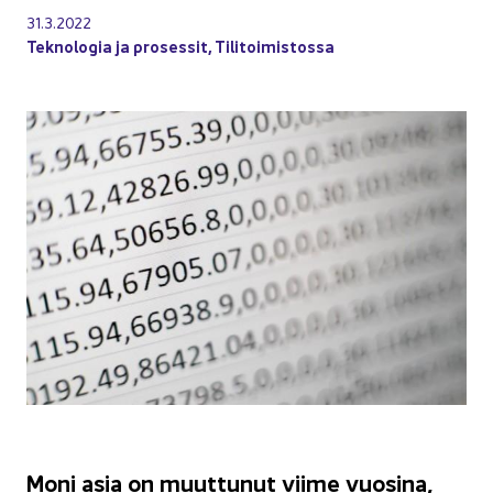
31.3.2022
Tek­no­lo­gia ja pro­ses­sit
,
Ti­li­toi­mis­tos­sa
Moni asia on muut­tu­nut viime vuo­si­na,