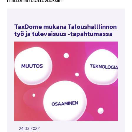
mat­to­miin ulot­tu­vuuk­siin.
TaxDome mu­ka­na Ta­lous­hall­lin­non
työ ja tu­le­vai­suus -​tapahtumassa
24.03.2022