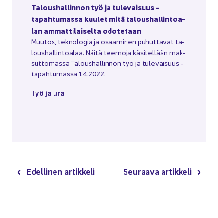
Ta­lous­hal­lin­non työ ja tu­le­vai­suus -​
tapahtumassa kuu­let mitä ta­lous­hal­lin­toa­
lan am­mat­ti­lai­sel­ta odo­te­taan
Muu­tos, tek­no­lo­gia ja osaa­mi­nen pu­hut­ta­vat ta­
lous­hal­lin­toa­laa. Näitä tee­mo­ja kä­si­tel­lään mak­
sut­to­mas­sa Ta­lous­hal­lin­non työ ja tu­le­vai­suus -​
tapahtumassa 1.4.2022.
Työ ja ura
Edel­li­nen ar­tik­ke­li
Seu­raa­va ar­tik­ke­li