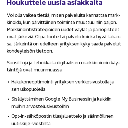
Hou­kut­te­le uusia asiak­kai­ta
Voi olla vai­kea tie­tää, miten pal­ve­lui­ta kan­nat­taa mark­
ki­noi­da, kun päi­vit­täi­nen toi­min­ta muut­tuu niin pal­jon.
Mark­ki­noin­ti­stra­te­gioi­den uudet väy­lät ja pain­opis­teet
ovat jär­ke­viä. Olipa tuote tai pal­ve­lu kuin­ka hyvä ta­han­
sa, tär­kein­tä on edel­leen yri­tyk­sen kyky saada pal­ve­lut
koh­dey­lei­sön tie­toon.
Suo­sit­tu­ja ja te­hok­kai­ta di­gi­taa­li­sen mark­ki­noin­nin käy­
tän­tö­jä ovat muun­muas­sa:
Ha­ku­ko­neop­ti­moin­ti yri­tyk­sen verk­ko­si­vus­tol­la ja
sen ul­ko­puo­lel­la
Si­säl­lyt­tä­mi­nen Google My Busi­nes­siin ja kaik­kiin
mui­hin ar­vos­te­lusi­vus­toi­hin
Opt-​in-sähköpostin ti­laa­ja­luet­te­lo ja sään­nöl­li­nen
uutiskirje-​viestintä