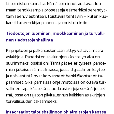
ti­li­toi­mis­ton kan­nal­ta. Nämä toi­min­not aut­ta­vat luo­
maan te­hok­kaam­pia pro­ses­se­ja esi­mer­kik­si pe­reh­dyt­
tä­mi­seen, vies­tin­tään, tois­tu­viin teh­tä­viin – kuten kuu­
kausit­tai­seen kir­jan­pi­toon – ja muis­tu­tuk­siin.
Tie­dos­to­jen luo­mi­nen, muok­kaa­mi­nen ja tur­val­li­
nen tie­dos­to­jen­hal­lin­ta
Kir­jan­pi­toon ja pal­kan­las­ken­taan liit­tyy val­ta­va määrä
asia­kir­jo­ja. Pa­pe­ris­ten asia­kir­jo­jen kä­sit­te­lyn aika on
suu­rim­mak­si osak­si ohi. Tämä pätee eri­tyi­ses­ti pan­de­
mian jäl­kei­ses­sä maa­il­mas­sa, jossa di­gi­taa­li­nen käyt­tö
ja etä­vies­tin­tä ovat kor­van­neet hen­ki­lö­koh­tai­set ta­
paa­mi­set. Siksi par­hais­sa oh­jel­mis­tois­sa on ol­ta­va tur­
val­li­nen tapa kä­si­tel­lä ja luoda asia­kir­jo­ja sekä jär­jes­tel­
mä, jossa on ra­ja­ton pil­vi­tal­len­nus kaik­kien asia­kir­jo­jen
tur­val­li­suu­den ta­kaa­mi­sek­si.
In­te­graa­tiot ta­lous­hal­lin­non oh­jel­mis­to­jen kans­sa