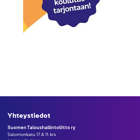
Yh­teys­tie­dot
Suo­men Ta­lous­hal­lin­to­liit­to ry
Sa­lo­mon­ka­tu 17 A 11. krs