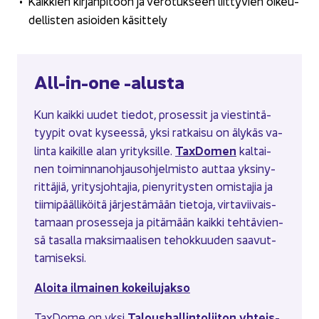
Kaik­kien kir­jan­pi­toon ja ve­ro­tuk­seen liit­ty­vien oi­keu­
del­lis­ten asioi­den kä­sit­te­ly
All-​in-one -​alusta
Kun kaik­ki uudet tie­dot, pro­ses­sit ja vies­tin­tä­
tyy­pit ovat ky­sees­sä, yksi rat­kai­su on äly­käs va­
TaxDomen
lin­ta kai­kil­le alan yri­tyk­sil­le.
kal­tai­
nen toi­min­na­noh­jaus­oh­jel­mis­to aut­taa yk­si­ny­
rit­tä­jiä, yri­tys­joh­ta­jia, pie­ny­ri­tys­ten omis­ta­jia ja
tii­mi­pääl­li­köi­tä jär­jes­tä­mään tie­to­ja, vir­ta­vii­vais­
ta­maan pro­ses­se­ja ja pi­tä­mään kaik­ki teh­tä­vien­
sä ta­sal­la mak­si­maa­li­sen te­hok­kuu­den saa­vut­
ta­mi­sek­si.
Aloi­ta il­mai­nen ko­kei­lu­jak­so
Ta­lous­hal­lin­to­lii­ton yh­teis­
TaxDome on yksi