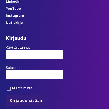
Lin­ke­dIn
You
Tube
Ins­ta­gram
Uu­tis­kir­je
Kir­jau­du
Käyttäjätunnus
Salasana
Muista minut