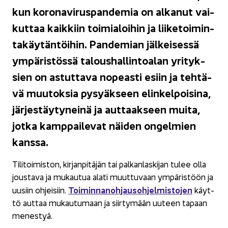
kun ko­ro­na­vi­rus­pan­de­mia on al­ka­nut vai­
kut­taa kaik­kiin toi­mia­loi­hin ja lii­ke­toi­min­
ta­käy­tän­töi­hin. Pan­de­mian jäl­kei­ses­sä
ym­pä­ris­tös­sä ta­lous­hal­lin­toa­lan yri­tyk­
sien on as­tut­ta­va no­peas­ti esiin ja teh­tä­
vä muu­tok­sia py­syäk­seen elin­kel­poi­si­na,
jär­jes­täy­ty­nei­nä ja aut­taak­seen muita,
jotka kamp­pai­le­vat näi­den on­gel­mien
kans­sa.
Ti­li­toi­mis­ton, kir­jan­pi­tä­jän tai pal­kan­las­ki­jan tulee olla
jous­ta­va ja mu­kau­tua alati muut­tu­vaan ym­pä­ris­töön ja
Toi­min­na­noh­jaus­oh­jel­mis­to­jen
uusiin oh­jei­siin.
käyt­
tö aut­taa mu­kau­tu­maan ja siir­ty­mään uu­teen ta­paan
me­nes­tyä.