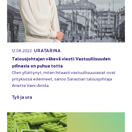
URA­TA­RI­NA
12.08.2022
Ta­lous­joh­ta­jan vä­ke­vä vies­ti: Vas­tuul­li­suu­den
ydin­a­sia on puhua totta
Olen yl­lät­ty­nyt, miten hi­taas­ti vas­tuul­li­suus­asiat ovat
yri­tyk­sis­sä eden­neet, sanoo Sa­ras­tian ta­lous­joh­ta­ja
Anet­te Vaini-​Antila.
Työ ja ura