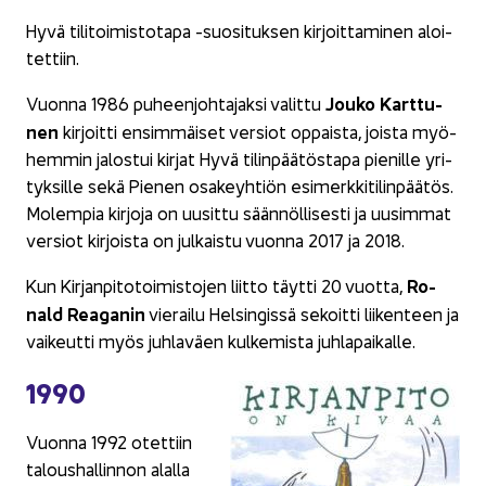
Hyvä ti­li­toi­mis­to­ta­pa -​suosituksen kir­joit­ta­mi­nen aloi­
tet­tiin.
Jouko Kart­tu­
Vuon­na 1986 pu­heen­joh­ta­jak­si va­lit­tu
nen
kir­joit­ti en­sim­mäi­set ver­siot op­pais­ta, jois­ta myö­
hem­min ja­los­tui kir­jat Hyvä ti­lin­pää­tös­ta­pa pie­nil­le yri­
tyk­sil­le sekä Pie­nen osa­keyh­tiön esi­merk­ki­ti­lin­pää­tös.
Mo­lem­pia kir­jo­ja on uusit­tu sään­nöl­li­ses­ti ja uusim­mat
ver­siot kir­jois­ta on jul­kais­tu vuon­na 2017 ja 2018.
Ro­
Kun Kir­jan­pi­to­toi­mis­to­jen liit­to täyt­ti 20 vuot­ta,
nald Rea­ga­nin
vie­rai­lu Hel­sin­gis­sä se­koit­ti lii­ken­teen ja
vai­keut­ti myös juh­la­väen kul­ke­mis­ta juh­la­pai­kal­le.
1990
Vuon­na 1992 otet­tiin
ta­lous­hal­lin­non alal­la