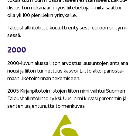
dis­tus toi mu­ka­naan myös lii­te­tie­to­ja – niitä saat­toi
olla yli 100 pie­nil­le­kin yri­tyk­sil­le.
Ta­lous­hal­lin­to­liit­to kou­lut­ti eri­tyi­ses­ti eu­roon siir­ty­mi­
ses­sä.
2000
2000-​luvun alus­sa lii­ton ar­vos­tus lausun­to­jen an­ta­ja­na
nousi ja lii­ton tun­net­tuus kas­voi. Liit­to alkoi pa­nos­ta­
maan lii­ke­toi­min­nan te­ke­mi­seen.
2005 Kir­jan­pi­to­toi­mis­to­jen lii­ton nimi vaih­tui Suo­men
Ta­lous­hal­lin­to­liit­to ry:ksi. Uusi nimi ku­va­si pa­rem­min jä­
sen­ten laa­jen­tu­nut­ta toi­men­ku­vaa.