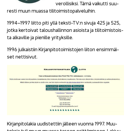
ve­rol­li­sik­si. Tämä vai­kut­ti suu­
res­ti muun muas­sa ti­li­toi­mis­to­pal­ve­lui­hin.
1994–1997 liit­to piti yllä teksti-​TV:n si­vu­ja 425 ja 525,
jotka ker­toi­vat ta­lous­hal­lin­non asiois­ta ja ti­li­toi­mis­tois­
ta al­ka­vil­le ja pie­nil­le yri­tyk­sil­le.
1996 jul­kais­tiin Kir­jan­pi­to­toi­mis­to­jen lii­ton en­sim­mäi­
set net­ti­si­vut.
Kir­jan­pi­to­la­kia uu­dis­tet­tiin jäl­leen vuon­na 1997. Muu­
tok­sia tuli muun muas­sa ta­seen esit­tä­mi­seen. La­ki­uu­