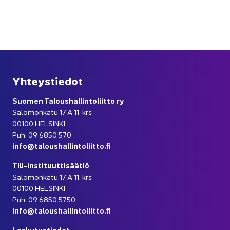
Yh­teys­tie­dot
Suo­men Ta­lous­hal­lin­to­liit­to ry
Sa­lo­mon­ka­tu 17 A 11. krs
00100 HEL­SIN­KI
Puh. 09 6850 570
info@ta­lous­hal­lin­to­liit­to.fi
Tili-​instituuttisäätiö
Sa­lo­mon­ka­tu 17 A 11. krs
00100 HEL­SIN­KI
Puh. 09 6850 5750
info@ta­lous­hal­lin­to­liit­to.fi
Las­ku­tus­tie­dot