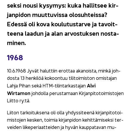
sek­si nousi ky­sy­mys: kuka hal­lit­see kir­
jan­pi­don muut­tu­vis­sa olo­suh­teis­sa?
Edes­sä oli kova kou­lu­tus­tar­ve ja ta­voit­
tee­na laa­dun ja alan ar­vos­tuk­sen nos­ta­
mi­nen.
1968
10.6.1968 Jyvät ha­lut­tiin erot­taa aka­nois­ta, minkä joh­
dos­ta 13 hen­ki­löä ko­koon­tuu ti­li­toi­mis­ton omis­ta­jan
Alvi
Lahja Pihan sekä HTM-​tilintarkastajan
Wirtamon
joh­dol­la pe­rus­ta­maan Kir­jan­pi­to­toi­mis­to­jen
Liit­to ry:tä.
Lii­ton tar­koi­tuk­se­na oli olla yh­dys­si­tee­nä kir­jan­pi­to­toi­
mis­to­jen kes­ken, toi­mia kir­jan­pi­don ke­hit­tä­mi­sek­si ter­
vei­den lii­ke­pe­ri­aat­tei­den ja hyvän kaup­pa­ta­van mu­