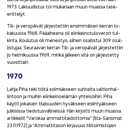
1973. La­ki­uu­dis­tus toi mu­ka­naan muun muas­sa tase-​
erittelyt.
Tili- ja ve­ro­päi­vät jär­jes­tet­tiin en­sim­mäi­sen ker­ran lo­
ka­kuus­sa 1968. Pää­ai­hee­na oli elin­kei­no­tu­lo­ve­ron tul­
kin­ta. Kou­lu­tus oli me­nes­tys, sii­hen osal­lis­tui 309 osal­
lis­tu­jaa. Seu­raa­van ker­ran Tili- ja ve­ro­päi­vät jär­jes­tet­tiin
jo hel­mi­kuus­sa 1969, minkä jäl­keen sitä on jär­jes­tet­ty
vuo­sit­tain.
1970
Lahja Piha teki töitä sol­miak­seen suh­tei­ta val­tion­hal­
lin­toon ja mui­hin elin­kei­noe­lä­män yh­tei­söi­hin. Piha
käyt­ti jo­kai­sen ti­lai­suu­den hy­väk­seen esiin­tyäk­seen
jul­ki­sis­sa tie­do­tus­vä­li­neis­sä. Hän kir­joit­ti muun muas­sa
ar­tik­ke­lit ”Va­ro­kaa am­mat­ti­tai­dot­to­mia” (Ilta-​Sanomat
23.11.1972) ja ”Am­mat­ti­ta­son kir­ja­vuus ti­li­toi­mis­to­jen