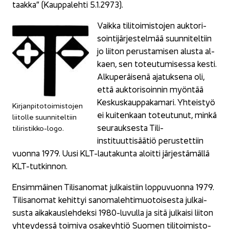
taak­ka” (Kaup­pa­leh­ti 5.1.2973).
Vaik­ka ti­li­toi­mis­to­jen auk­to­ri­
soin­ti­jär­jes­tel­mää suun­ni­tel­tiin
jo lii­ton pe­rus­ta­mi­sen alus­ta al­
kaen, sen to­teu­tu­mi­ses­sa kesti.
Al­ku­pe­räi­se­nä aja­tuk­se­na oli,
että auk­to­ri­soin­nin myön­tää
Kes­kus­kaup­pa­ka­ma­ri. Yh­teis­työ
Kir­jan­pi­to­toi­mis­to­jen
ei kui­ten­kaan to­teu­tu­nut, minkä
lii­tol­le suun­ni­tel­tiin
seu­rauk­ses­ta Tili-​
tiliristikko-​logo.
instituuttisäätiö pe­rus­tet­tiin
vuon­na 1979. Uusi KLT-​lautakunta aloit­ti jär­jes­tä­mäl­lä
KLT-​tutkinnon.
En­sim­mäi­nen Ti­li­sa­no­mat jul­kais­tiin lop­pu­vuon­na 1979.
Ti­li­sa­no­mat ke­hit­tyi sa­no­ma­leh­ti­muo­toi­ses­ta jul­kai­
sus­ta ai­ka­kaus­leh­dek­si 1980-​luvulla ja sitä jul­kai­si lii­ton
yh­tey­des­sä toi­mi­va osa­keyh­tiö Suo­men ti­li­toi­mis­to­