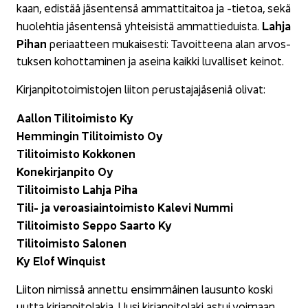
kaan, edis­tää jä­sen­ten­sä am­mat­ti­tai­toa ja -​tietoa, sekä
Lahja
huo­leh­tia jä­sen­ten­sä yh­tei­sis­tä am­mat­tie­duis­ta.
Pihan
pe­ri­aat­teen mu­kai­ses­ti: Ta­voit­tee­na alan ar­vos­
tuk­sen ko­hot­ta­mi­nen ja asei­na kaik­ki lu­val­li­set kei­not.
Kir­jan­pi­to­toi­mis­to­jen lii­ton pe­rus­ta­ja­jä­se­niä oli­vat:
Aal­lon Ti­li­toi­mis­to Ky
Hem­min­gin Ti­li­toi­mis­to Oy
Ti­li­toi­mis­to Kok­ko­nen
Ko­ne­kir­jan­pi­to Oy
Ti­li­toi­mis­to Lahja Piha
Tili- ja ve­roa­siain­toi­mis­to Ka­le­vi Nummi
Ti­li­toi­mis­to Seppo Saar­to Ky
Ti­li­toi­mis­to Sa­lo­nen
Ky Elof Winquist
Lii­ton ni­mis­sä an­net­tu en­sim­mäi­nen lausun­to koski
uutta kir­jan­pi­to­la­kia. Uusi kir­jan­pi­to­la­ki astui voi­maan