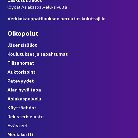
löy­dät Asiakaspalvelu-​sivulta
Verk­ko­kaup­pa­ti­lauk­sen pe­ruu­tus ku­lut­ta­jil­le
Oi­ko­po­lut
Jä­sen­si­säl­löt
Kou­lu­tuk­set ja ta­pah­tu­mat
Ti­li­sa­no­mat
Auk­to­ri­soin­ti
Pä­te­vyy­det
Alan hyvä tapa
Asia­kas­pal­ve­lu
Käyt­tö­eh­dot
Re­kis­te­ri­se­los­te
Eväs­teet
Me­dia­kort­ti