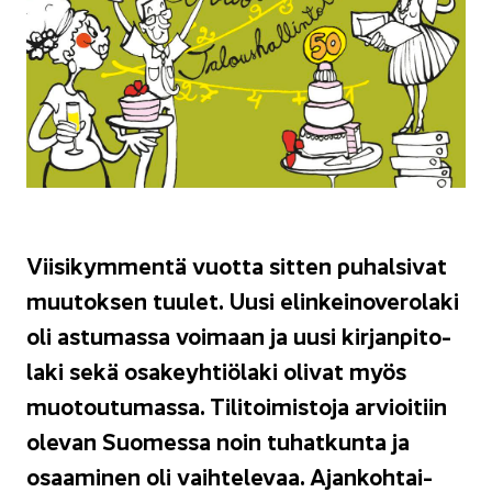
Vii­si­kym­men­tä vuot­ta sit­ten pu­hal­si­vat
muu­tok­sen tuu­let. Uusi elin­kei­no­ve­ro­la­ki
oli as­tu­mas­sa voi­maan ja uusi kir­jan­pi­to­
la­ki sekä osa­keyh­tiö­la­ki oli­vat myös
muo­tou­tu­mas­sa. Ti­li­toi­mis­to­ja ar­vioi­tiin
ole­van Suo­mes­sa noin tu­hat­kun­ta ja
osaa­mi­nen oli vaih­te­le­vaa. Ajan­koh­tai­