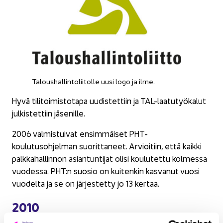
Ta­lous­hal­lin­to­lii­tol­le uusi logo ja ilme.
Hyvä ti­li­toi­mis­to­ta­pa uu­dis­tet­tiin ja TAL-​laatutyökalut
jul­kis­tet­tiin jä­se­nil­le.
2006 val­mis­tui­vat en­sim­mäi­set PHT-​
koulutusohjelman suo­rit­ta­neet. Ar­vioi­tiin, että kaik­ki
palk­ka­hal­lin­non asian­tun­ti­jat olisi kou­lu­tet­tu kol­mes­sa
vuo­des­sa. PHT:n suo­sio on kui­ten­kin kas­va­nut vuosi
vuo­del­ta ja se on jär­jes­tet­ty jo 13 ker­taa.
2010