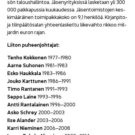
sön ta­lous­hal­lin­toa. Jä­se­ny­ri­tyk­sis­sä las­ke­taan yli 300
000 palk­ka­pus­sia kuu­kau­des­sa. Jä­sen­toi­mis­to­jen kes­
ki­mää­räi­nen toi­mi­paik­ka­ko­ko on 9,1 hen­ki­löä. Kirjanpito-​
ja ti­lin­pää­tö­sa­lan yh­teen­las­ket­tu lii­ke­vaih­to rik­koo mil­
jar­din euron rajan.
Lii­ton pu­heen­joh­ta­jat:
Tenho Kok­ko­nen
1977–1980
Aarne Su­ho­nen
1981–1983
Esko Hauk­ka­la
1983–1986
Jouko Kart­tu­nen
1986–1991
Timo Ran­ta­nen
1991–1993
Seppo Laine
1993–1996
Antti Ran­ta­lai­nen
1996–2000
Asko Schrey
2000–2003
Ilse Alan­der
2003–2006
Karri Nie­mi­nen
2006–2008