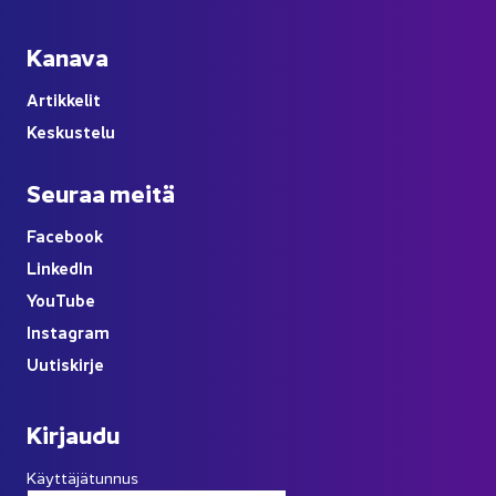
Ka­na­va
Ar­tik­ke­lit
Kes­kus­te­lu
Seu­raa meitä
Face­book
Lin­ke­dIn
You
Tube
Ins­ta­gram
Uu­tis­kir­je
Kir­jau­du
Käyttäjätunnus