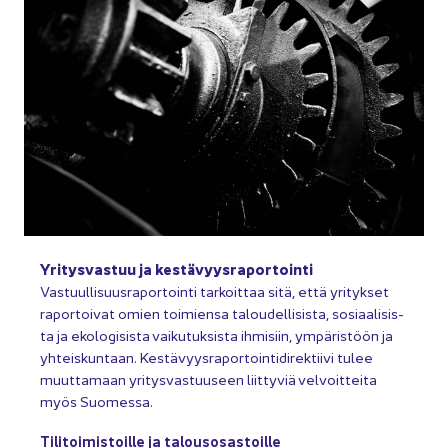
Yri­tys­vas­tuu ja kes­tä­vyys­ra­por­toin­ti
Vas­tuul­li­suus­ra­por­toin­ti tar­koit­taa sitä, että yri­tyk­set
ra­por­toi­vat omien toi­mien­sa ta­lou­del­li­sis­ta, so­si­aa­li­sis­
ta ja eko­lo­gi­sis­ta vai­ku­tuk­sis­ta ih­mi­siin, ym­pä­ris­töön ja
yh­teis­kun­taan. Kes­tä­vyys­ra­por­toin­ti­di­rek­tii­vi tulee
muut­ta­maan yri­tys­vas­tuuseen liit­ty­viä vel­voit­tei­ta
myös Suo­mes­sa.
Ti­li­toi­mis­toil­le ja ta­lous­osas­toil­le