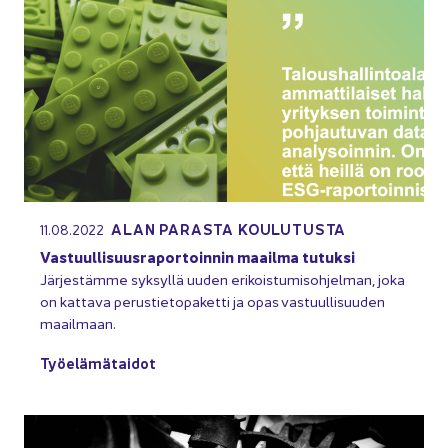
ALAN PA­RAS­TA KOU­LU­TUS­TA
11.08.2022
Vas­tuul­li­suus­ra­por­toin­nin maa­il­ma tu­tuk­si
Jär­jes­täm­me syk­syl­lä uuden eri­kois­tu­mis­oh­jel­man, joka
on kat­ta­va pe­rus­tie­to­pa­ket­ti ja opas vas­tuul­li­suu­den
maa­il­maan.
Työ­elä­mä­tai­dot