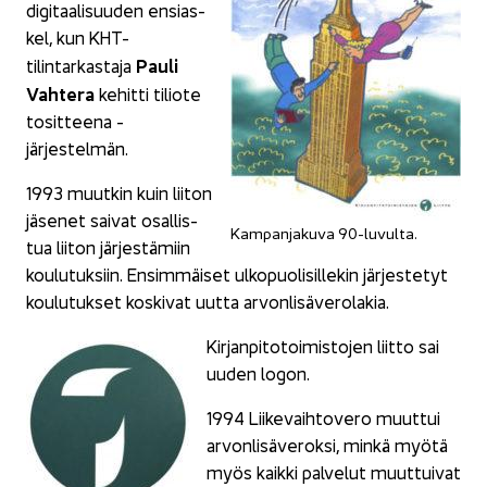
di­gi­taa­li­suu­den en­sias­
kel, kun KHT-​
Pauli
tilintarkastaja
Vah­te­ra
ke­hit­ti ti­lio­te
to­sit­tee­na -​
järjestelmän.
1993 muut­kin kuin lii­ton
jä­se­net sai­vat osal­lis­
Kam­pan­ja­ku­va 90-​luvulta.
tua lii­ton jär­jes­tä­miin
kou­lu­tuk­siin. En­sim­mäi­set ul­ko­puo­li­sil­le­kin jär­jes­te­tyt
kou­lu­tuk­set kos­ki­vat uutta ar­von­li­sä­ve­ro­la­kia.
Kir­jan­pi­to­toi­mis­to­jen liit­to sai
uuden logon.
1994 Lii­ke­vaih­to­ve­ro muut­tui
ar­von­li­sä­ve­rok­si, minkä myötä
myös kaik­ki pal­ve­lut muut­tui­vat