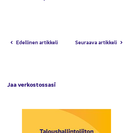
Edel­li­nen ar­tik­ke­li
Seu­raa­va ar­tik­ke­li
Jaa ver­kos­tos­sa­si