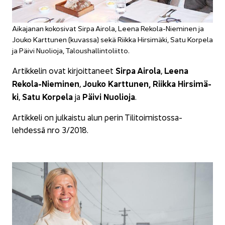
Ai­ka­ja­nan ko­ko­si­vat Sirpa Ai­ro­la, Leena Rekola-​Nieminen ja
Jouko Kart­tu­nen (ku­vas­sa) sekä Riik­ka Hir­si­mä­ki, Satu Kor­pe­la
ja Päivi Nuo­lio­ja, Ta­lous­hal­lin­to­liit­to.
Sirpa Ai­ro­la
Leena
Ar­tik­ke­lin ovat kir­joit­ta­neet
,
Rekola-​Nieminen
Jouko Kart­tu­nen,
Riik­ka Hir­si­mä­
,
ki
Satu Kor­pe­la
Päivi Nuo­lio­ja
,
ja
.
Ar­tik­ke­li on jul­kais­tu alun perin Tilitoimistossa-​
lehdessä nro 3/2018.