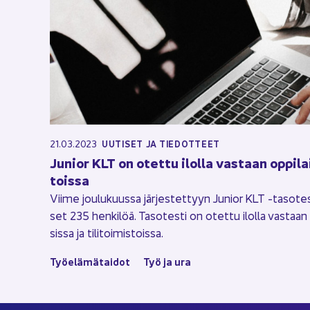
21.03.2023
UU­TI­SET JA TIE­DOT­TEET
Ju­nior KLT on otet­tu ilol­la vas­taan op­pi­lai­
tois­sa
Viime jou­lu­kuus­sa jär­jes­tet­tyyn Ju­nior KLT -​tasotestii
set 235 hen­ki­löä. Ta­so­tes­ti on otet­tu ilol­la vas­taan t
sis­sa ja ti­li­toi­mis­tois­sa.
Työ­elä­mä­tai­dot
Työ ja ura