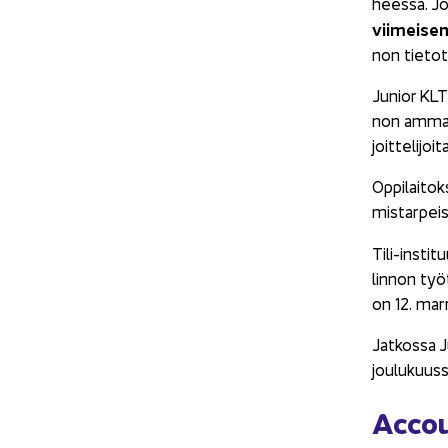
hees­sa. J
vii­mei­sen
non tie­to­ta
Ju­nior KLT 
non am­mat­
joit­te­li­joi­
Op­pi­lai­to
mis­tar­pei­
Tili-​insti
lin­non työ­
on 12. mar­r
Jat­kos­sa J
joulukuuss
Accoun