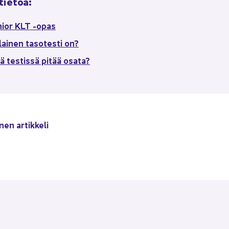
­tie­toa:
nior KLT -opas
­lai­nen ta­so­tes­ti on?
ä tes­tis­sä pitää osata?
­nen ar­tik­ke­li