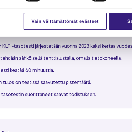
Tu­tus­tu uraan Accoun­to­ril­la 
ilppula
Vain välttämättömät evästeet
Sa
kta
r KLT -​tasotesti jär­jes­te­tään vuon­na 2023 kaksi ker­taa vuo­des
teh­dään säh­köi­sel­lä tent­tia­lus­tal­la, omal­la tie­to­ko­neel­la.
tes­ti kes­tää 60 mi­nuut­tia.
n tulos on tes­tis­sä saa­vu­tet­tu pis­te­mää­rä.
i ta­so­tes­tin suo­rit­ta­neet saa­vat to­dis­tuk­sen.