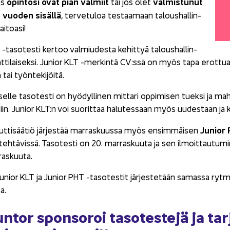
opin­to­si ovat pian val­miit
val­mis­tu­nut
os
tai jos olet
 vuo­den si­säl­lä
, ter­ve­tu­loa tes­taa­maan ta­lous­hal­lin­
i­toa­si!
-​tasotesti ker­too val­miu­des­ta ke­hit­tyä ta­lous­hal­lin­
ti­lai­sek­si. Ju­nior KLT -​merkintä CV:ssä on myös tapa erot­tua mui
ta tai työn­te­ki­jöi­tä.
k­sel­le ta­so­tes­ti on hyö­dyl­li­nen mit­ta­ri op­pi­mi­sen tuek­si ja ma
siin. Ju­nior KLT:n voi suo­rit­taa ha­lu­tes­saan myös uu­des­taan ja k
Ju­nior
tuuttisäätiö jär­jes­tää mar­ras­kuus­sa myös en­sim­mäi­sen
teh­tä­vis­sä. Ta­so­tes­ti on 20. mar­ras­kuu­ta ja sen il­moit­tau­tu­m
as­kuu­ta.
u­nior KLT ja Ju­nior PHT -​tasotestit jär­jes­te­tään sa­mas­sa ryt­m
a.
­tor spon­so­roi ta­so­tes­te­jä ja tar­j