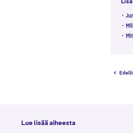
Li­sä
Ju­
Mil
Mit
Edel­li
Lue lisää ai­hees­ta