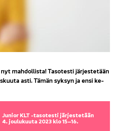
yt mah­dol­lis­ta! Ta­so­tes­ti jär­jes­te­tään
­ras­kuu­ta asti. Tämän syk­syn ja ensi ke­
Ju­nior KLT -​tasotesti jär­jes­te­tään
4. jou­lu­kuu­ta 2023 klo 15–16.