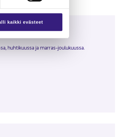
hei­dän si­vuil­taan.
lli kaikki evästeet
­sa, huh­ti­kuus­sa ja marras-​joulukuussa.