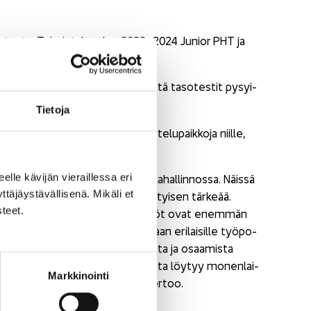
k­su­ton­ta. Toi­min­ta­kau­den 2023–2024 Ju­nior PHT ja
­ja suo­rit­tai­si ta­so­tes­tin ja että ta­so­tes­tit py­syi­
​Filppula
.
Tie­to­ja
än mää­rän pal­kal­li­sia har­joit­te­lu­paik­ko­ja niil­le,
 Ju­nior PHT -​tasotestin.
rt­ti työ­ural­le talous-​ ja palk­ka­hal­lin­nos­sa. Näis­sä
eel­le kä­vi­jän vie­rail­les­sa eri
­jäys­tä­väl­li­se­nä. Mi­kä­li et
i­tä­mi­nen ja ke­hit­tä­mi­nen on eri­tyi­sen tär­ke­ää.
­teet.
­ty­mi­ses­tä mo­ti­voi­tu­neet hen­ki­löt ovat enem­män
ä Accoun­to­ril­la hen­ki­lös­töä tue­taan eri­lai­sil­le työ­po­
ian kas­vuoh­jel­mil­la. Kun ko­ke­mus­ta ja osaa­mis­ta
i­suuk­sia edetä ural­la. a+Tea­mis­ta löy­tyy mo­nen­lai­
Markkinointi
l­lin­non osaa­jil­le”, Keski-​Filppula ker­too.