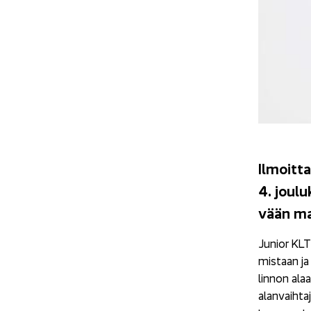
Il­moit­t
4. jou­lu
vään mak
Ju­nior KLT 
mis­taan ja 
lin­non alaa
alan­vaih­ta­