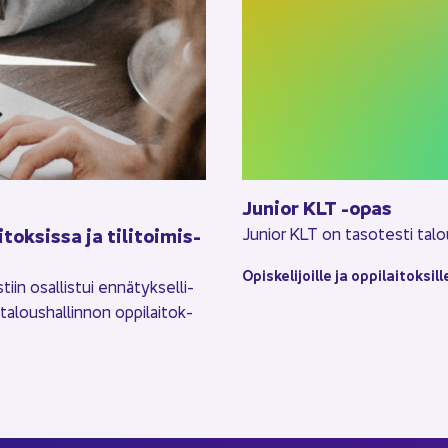
Ju­nior KLT -opas
tok­sis­sa ja ti­li­toi­mis­
Ju­nior KLT on ta­so­tes­ti ta­lou
Opis­ke­li­joil­le ja op­pi­lai­tok­sil­l
n osal­lis­tui en­nä­tyk­sel­li­
a­lous­hal­lin­non op­pi­lai­tok­