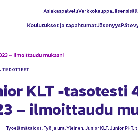
Asia­kas­pal­ve­lu
Verk­ko­kaup­pa
Jä­sen­si­säl­
Kou­lu­tuk­set ja ta­pah­tu­mat
Jä­se­nyys
Pä­te­v
2023 – il­moit­tau­du mu­kaan!
A TIE­DOT­TEET
nior KLT -​tasotesti 4
3 – il­moit­tau­du m
Työ­elä­mä­tai­dot
,
Työ ja ura
,
Ylei­nen
,
Ju­nior KLT
,
Ju­nior PHT
,
t