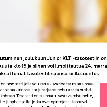
au­tu­mi­nen jou­lu­kuun Ju­nior KLT -​tasotestiin on n
­kuu­ta klo 15 ja sii­hen voi il­moit­tau­tua 24. mar
­sut­to­mat ta­so­tes­tit spon­so­roi Accoun­tor.
on ta­so­tes­ti, jolla voi uran al­ku­vai­hees­sa mi­ta­ta osaa­
osoit­taa kiin­nos­tus­ta ja har­jaan­tu­nei­suut­ta ta­lous­hal­
 koh­taan. Ta­so­tes­ti on suun­nat­tu vas­ta­val­mis­tu­neil­le,
jil­le ja opis­ke­li­joil­le, jotka ovat opin­to­jen­sa lop­pu­vai­