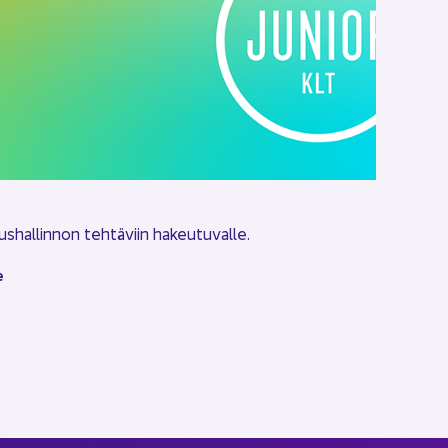
s­hal­lin­non teh­tä­viin ha­keu­tu­val­le.
e