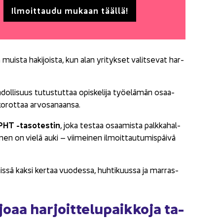
Il­moit­tau­du mu­kaan tääl­lä!
s­ta ha­ki­jois­ta, kun alan yri­tyk­set va­lit­se­vat har­
h­dol­li­suus tu­tus­tut­taa opis­ke­li­ja työ­elä­män osaa­
o­rot­taa ar­vo­sa­naan­sa.
 PHT -​tasotestin
, joka tes­taa osaa­mis­ta palk­ka­hal­
i­nen on vielä auki – vii­mei­nen il­moit­tau­tu­mis­päi­vä
is­sä kaksi ker­taa vuo­des­sa, huh­ti­kuus­sa ja marras-​
o­aa har­joit­te­lu­paik­ko­ja ta­