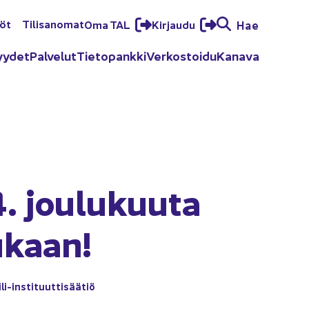
löt
Ti­li­sa­no­mat
Oma TAL
Kir­jau­du
Hae
yy­det
Pal­ve­lut
Tie­to­pank­ki
Ver­kos­toi­du
Ka­na­va
. jou­lu­kuu­ta
u­kaan!
ili-​instituuttisäätiö