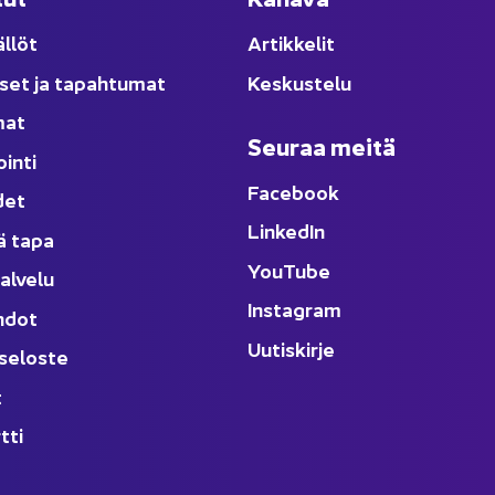
äl­löt
Ar­tik­ke­lit
­set ja ta­pah­tu­mat
Kes­kus­te­lu
­mat
Seu­raa meitä
oin­ti
Face­book
­det
Lin­ke­dIn
ä tapa
You
Tube
al­ve­lu
Ins­ta­gram
h­dot
Uu­tis­kir­je
­se­los­te
t
t­ti