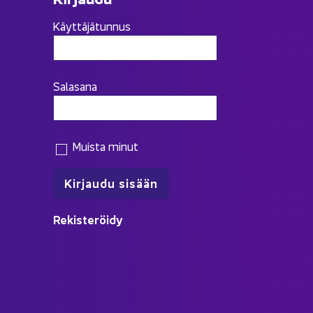
Käyttäjätunnus
Salasana
Muista minut
Re­kis­te­röi­dy