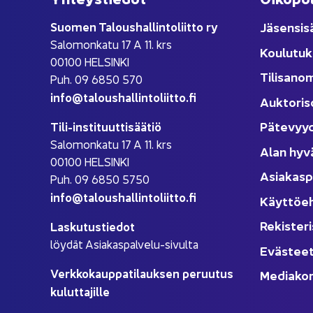
Suo­men Ta­lous­hal­lin­to­liit­to ry
Jä­sen­si­s
Sa­lo­mon­ka­tu 17 A 11. krs
Kou­lu­tuk
00100 HEL­SIN­KI
Ti­li­sa­no
Puh. 09 6850 570
info@ta­lous­hal­lin­to­liit­to.fi
Auk­to­ri­s
Pä­te­vyy
Tili-​instituuttisäätiö
Sa­lo­mon­ka­tu 17 A 11. krs
Alan hyv
00100 HEL­SIN­KI
Asia­kas­p
Puh. 09 6850 5750
info@ta­lous­hal­lin­to­liit­to.fi
Käyt­tö­e
Re­kis­te­ri
Las­ku­tus­tie­dot
löy­dät Asiakaspalvelu-​sivulta
Eväs­tee
Verk­ko­kaup­pa­ti­lauk­sen pe­ruu­tus
Me­dia­kor
ku­lut­ta­jil­le