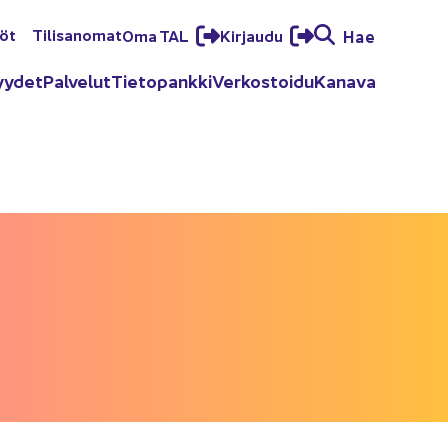
löt
Ti­li­sa­no­mat
Oma TAL
Kir­jau­du
Hae
yy­det
Pal­ve­lut
Tie­to­pank­ki
Ver­kos­toi­du
Ka­na­va