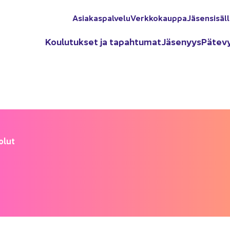
Asia­kas­pal­ve­lu
Verk­ko­kaup­pa
Jä­sen­si­säl­
Kou­lu­tuk­set ja ta­pah­tu­mat
Jä­se­nyys
Pä­te­v
­lut