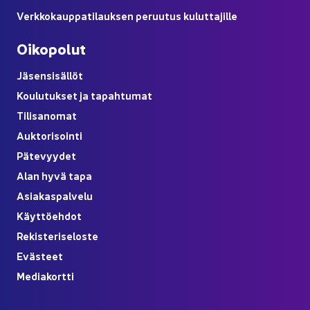
Verk­ko­kaup­pa­ti­lauk­sen pe­ruu­tus ku­lut­ta­jil­le
Oi­ko­po­lut
Jä­sen­si­säl­löt
Kou­lu­tuk­set ja ta­pah­tu­mat
Ti­li­sa­no­mat
Auk­to­ri­soin­ti
Pä­te­vyy­det
Alan hyvä tapa
Asia­kas­pal­ve­lu
Käyt­tö­eh­dot
Re­kis­te­ri­se­los­te
Eväs­teet
Me­dia­kort­ti