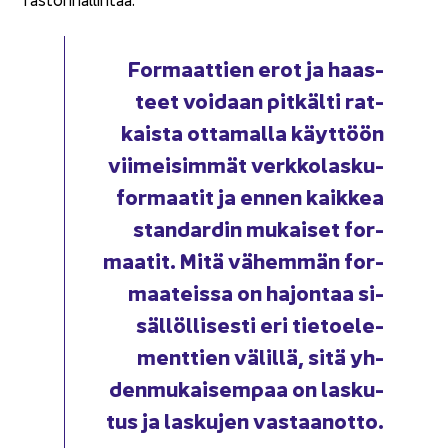
For­maat­tien erot ja haas­
teet voi­daan pit­käl­ti rat­
kais­ta ot­ta­mal­la käyt­töön
vii­mei­sim­mät verk­ko­las­ku­
for­maa­tit ja ennen kaik­kea
stan­dar­din mu­kai­set for­
maa­tit. Mitä vä­hem­män for­
maa­teis­sa on ha­jon­taa si­
säl­löl­li­ses­ti eri tie­toe­le­
ment­tien vä­lil­lä, sitä yh­
den­mu­kai­sem­paa on las­ku­
tus ja las­ku­jen vas­taan­ot­to.