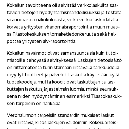
Ko­kei­lun ta­voit­tee­na oli sel­vit­tää verk­ko­las­kuil­ta saa­
ta­vien tie­to­jen hyö­dyn­tä­mis­mah­dol­li­suuk­sia ja tes­ta­ta
vi­ran­omai­sen nä­kö­kul­mas­ta, voiko verk­ko­las­ku­da­tal­la
kor­va­ta yri­tys­ten vi­ran­omais­ra­por­toin­tia muun muas­
sa Ti­las­to­kes­kuk­sen lo­ma­ke­tie­don­ke­ruu­ta sekä hel­
pot­taa yri­tys­ten alv-​raportointia.
Ko­kei­lun ha­vain­not oli­vat sa­man­suun­tai­sia kuin ti­li­toi­
mis­toil­le teh­dys­sä sel­vi­tyk­ses­sä. Las­ku­jen tie­to­si­säl­tö
on riit­tä­mä­tön­tä tun­nis­ta­maan riit­tä­väl­lä tark­kuu­del­la
myy­dyt tuot­teet ja pal­ve­lut. Las­kuil­la käy­te­tään kyllä
tuo­te­koo­de­ja, mutta koo­dit ovat las­kut­ta­jan tai las­
kut­ta­jan las­ku­tus­jär­jes­tel­män luo­mia, minkä seu­rauk­
se­na nii­den hyö­dyn­tä­mi­nen esi­mer­kik­si Ti­las­to­kes­kuk­
sen tar­pei­siin on han­ka­laa.
Ve­ro­hal­lin­non tar­pei­siin stan­dar­din mu­kai­set las­kut
ovat riit­tä­viä, kii­tos las­ku­jen va­li­doin­nin. Ko­kei­luai­neis­