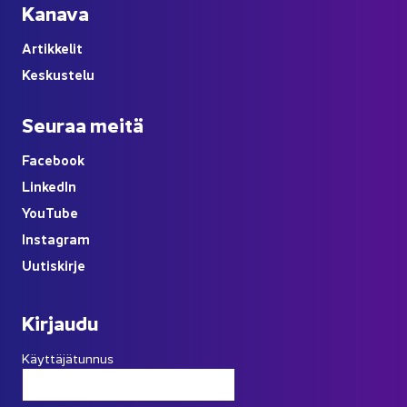
Ka­na­va
Ar­tik­ke­lit
Kes­kus­te­lu
Seu­raa meitä
Face­book
Lin­ke­dIn
You
Tube
Ins­ta­gram
Uu­tis­kir­je
Kir­jau­du
Käyttäjätunnus