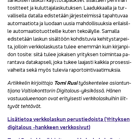
to­sit­teet ja ku­lut­ta­ja­las­ku­tuk­sen. Laa­duk­kaal­la ja tur­
val­li­sel­la da­tal­la edis­te­tään jär­jes­tel­mis­sä ta­pah­tu­vaa
au­to­maa­tio­ta ja luo­daan uusia mah­dol­li­suuk­sia eri­lai­sil­
le au­to­maa­tio­tuot­teil­le kuten te­ko­ä­lyl­le. Sa­mal­la
edis­te­tään las­kun si­säl­töön koh­dis­tu­via ke­hi­tys­tar­pei­
ta, jol­loin verk­ko­las­kus­ta tulee enem­män kuin kir­jan­pi­
don to­si­te: siitä tulee jo­kai­sen yri­tyk­sen toi­min­taa pa­
ran­ta­va da­ta­kap­se­li, joka tukee laa­jas­ti kaik­kia pro­ses­si­
vai­hei­ta sekä myös tu­le­via ra­por­toin­ti­vaa­ti­muk­sia.
Tomi Rusi
Ar­tik­ke­lin kir­joit­ta­ja
työs­ken­te­lee asian­tun­
ti­ja­na Val­tio­kont­to­rin Digitalous-​yksikössä. Hänen
vas­tuu­alu­ee­naan ovat eri­tyi­ses­ti verk­ko­las­kui­hin liit­
ty­vät teh­tä­vät.
Li­sä­tie­toa verk­ko­las­kun pe­rus­tie­dois­ta (Yri­tyk­sen
di­gi­ta­lous -​hankkeen verk­ko­si­vut)