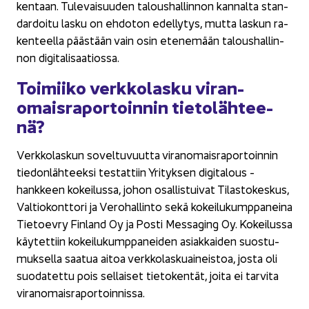
ken­taan. Tu­le­vai­suu­den ta­lous­hal­lin­non kan­nal­ta stan­
dar­doi­tu lasku on eh­do­ton edel­ly­tys, mutta las­kun ra­
ken­teel­la pääs­tään vain osin ete­ne­mään ta­lous­hal­lin­
non di­gi­ta­li­saa­tios­sa.
Toi­mii­ko verk­ko­las­ku vi­ran­
omais­ra­por­toin­nin tie­to­läh­tee­
nä?
Verk­ko­las­kun so­vel­tu­vuut­ta vi­ran­omais­ra­por­toin­nin
tie­don­läh­teek­si tes­tat­tiin Yri­tyk­sen di­gi­ta­lous -​
hankkeen ko­kei­lus­sa, johon osal­lis­tui­vat Ti­las­to­kes­kus,
Val­tio­kont­to­ri ja Ve­ro­hal­lin­to sekä ko­kei­lu­kump­pa­nei­na
Tie­toev­ry Fin­land Oy ja Posti Mes­sa­ging Oy. Ko­kei­lus­sa
käy­tet­tiin ko­kei­lu­kump­pa­nei­den asiak­kai­den suos­tu­
muk­sel­la saa­tua aitoa verk­ko­las­kuai­neis­toa, josta oli
suo­da­tet­tu pois sel­lai­set tie­to­ken­tät, joita ei tar­vi­ta
vi­ran­omais­ra­por­toin­nis­sa.