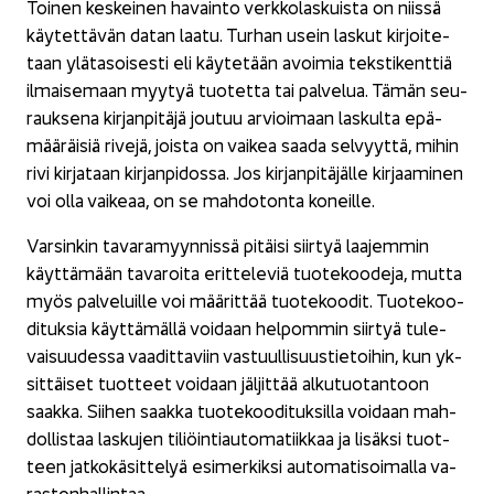
Toi­nen kes­kei­nen ha­vain­to verk­ko­las­kuis­ta on niis­sä
käy­tet­tä­vän datan laatu. Tur­han usein las­kut kir­joi­te­
taan ylä­ta­soi­ses­ti eli käy­te­tään avoi­mia teks­ti­kent­tiä
il­mai­se­maan myy­tyä tuo­tet­ta tai pal­ve­lua. Tämän seu­
rauk­se­na kir­jan­pi­tä­jä jou­tuu ar­vioi­maan las­kul­ta epä­
mää­räi­siä ri­ve­jä, jois­ta on vai­kea saada sel­vyyt­tä, mihin
rivi kir­ja­taan kir­jan­pi­dos­sa. Jos kir­jan­pi­tä­jäl­le kir­jaa­mi­nen
voi olla vai­ke­aa, on se mah­do­ton­ta ko­neil­le.
Var­sin­kin ta­va­ra­myyn­nis­sä pi­täi­si siir­tyä laa­jem­min
käyt­tä­mään ta­va­roi­ta erit­te­le­viä tuo­te­koo­de­ja, mutta
myös pal­ve­luil­le voi mää­rit­tää tuo­te­koo­dit. Tuo­te­koo­
di­tuk­sia käyt­tä­mäl­lä voi­daan hel­pom­min siir­tyä tu­le­
vai­suu­des­sa vaa­dit­ta­viin vas­tuul­li­suus­tie­toi­hin, kun yk­
sit­täi­set tuot­teet voi­daan jäl­jit­tää al­ku­tuo­tan­toon
saak­ka. Sii­hen saak­ka tuo­te­koo­di­tuk­sil­la voi­daan mah­
dol­lis­taa las­ku­jen ti­liöin­ti­au­to­ma­tiik­kaa ja li­säk­si tuot­
teen jat­ko­kä­sit­te­lyä esi­mer­kik­si au­to­ma­ti­soi­mal­la va­
ras­ton­hal­lin­taa.