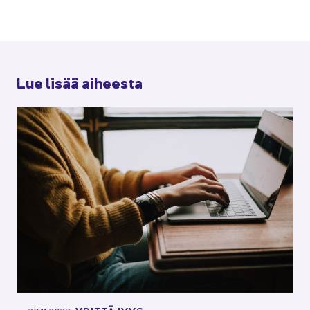
Lue lisää ai­hees­ta