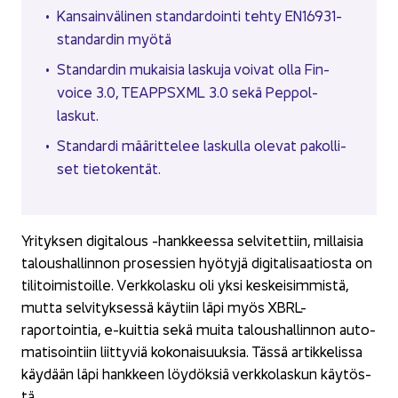
Kan­sain­vä­li­nen stan­dar­doin­ti tehty EN16931-​
standardin myötä
Stan­dar­din mu­kai­sia las­ku­ja voi­vat olla Fin­
voice 3.0, TEAPPSXML 3.0 sekä Peppol-​
laskut.
Stan­dar­di mää­rit­te­lee las­kul­la ole­vat pa­kol­li­
set tie­to­ken­tät.
Yri­tyk­sen di­gi­ta­lous -​hankkeessa sel­vi­tet­tiin, mil­lai­sia
ta­lous­hal­lin­non pro­ses­sien hyö­ty­jä di­gi­ta­li­saa­tios­ta on
ti­li­toi­mis­toil­le. Verk­ko­las­ku oli yksi kes­kei­sim­mis­tä,
mutta sel­vi­tyk­ses­sä käy­tiin läpi myös XBRL-​
raportointia, e-​kuittia sekä muita ta­lous­hal­lin­non au­to­
ma­ti­soin­tiin liit­ty­viä ko­ko­nai­suuk­sia. Tässä ar­tik­ke­lis­sa
käy­dään läpi hank­keen löy­dök­siä verk­ko­las­kun käy­tös­
tä.