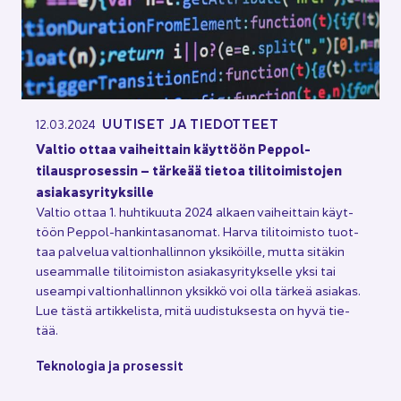
UU­TI­SET JA TIE­DOT­TEET
12.03.2024
Val­tio ottaa vai­heit­tain käyt­töön Peppol-​
tilausprosessin – tär­ke­ää tie­toa ti­li­toi­mis­to­jen
asia­kas­yri­tyk­sil­le
Val­tio ottaa 1. huh­ti­kuu­ta 2024 al­kaen vai­heit­tain käyt­
töön Peppol-​hankintasanomat. Harva ti­li­toi­mis­to tuot­
taa pal­ve­lua val­tion­hal­lin­non yk­si­köil­le, mutta si­tä­kin
useam­mal­le ti­li­toi­mis­ton asia­kas­yri­tyk­sel­le yksi tai
useam­pi val­tion­hal­lin­non yk­sik­kö voi olla tär­keä asia­kas.
Lue tästä ar­tik­ke­lis­ta, mitä uu­dis­tuk­ses­ta on hyvä tie­
tää.
Tek­no­lo­gia ja pro­ses­sit