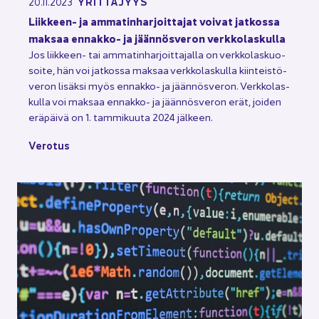
YRIT­TÄ­JYYS
20.11.2023
Liikkeen-​ ja am­ma­tin­har­joit­ta­jat voi­vat jat­kos­sa
mak­saa ennakko-​ ja jään­nös­ve­ron verk­ko­las­kul­la
Jos liikkeen-​ tai am­ma­tin­har­joit­ta­jal­la on verk­ko­las­kuo­
soi­te, hän voi jat­kos­sa mak­saa verk­ko­las­kul­la kiin­teis­tö­
ve­ron li­säk­si myös ennakko-​ ja jään­nös­ve­ron. Verk­ko­las­
kul­la voi mak­saa ennakko-​ ja jään­nös­ve­ron erät, joi­den
erä­päi­vä on 1. tam­mi­kuu­ta 2024 jäl­keen.
Ve­ro­tus