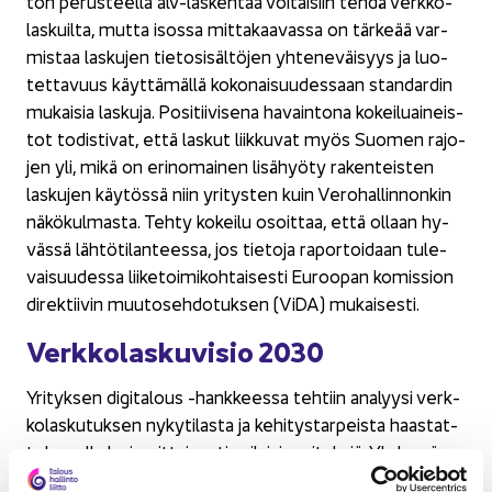
ton pe­rus­teel­la alv-​laskentaa voi­tai­siin tehdä verk­ko­
las­kuil­ta, mutta isos­sa mit­ta­kaa­vas­sa on tär­ke­ää var­
mis­taa las­ku­jen tie­to­si­säl­tö­jen yh­te­ne­väi­syys ja luo­
tet­ta­vuus käyt­tä­mäl­lä ko­ko­nai­suu­des­saan stan­dar­din
mu­kai­sia las­ku­ja. Po­si­tii­vi­se­na ha­vain­to­na ko­kei­luai­neis­
tot to­dis­ti­vat, että las­kut liik­ku­vat myös Suo­men ra­jo­
jen yli, mikä on erin­omai­nen li­sä­hyö­ty ra­ken­teis­ten
las­ku­jen käy­tös­sä niin yri­tys­ten kuin Ve­ro­hal­lin­non­kin
nä­kö­kul­mas­ta. Tehty ko­kei­lu osoit­taa, että ol­laan hy­
väs­sä läh­tö­ti­lan­tees­sa, jos tie­to­ja ra­por­toi­daan tu­le­
vai­suu­des­sa lii­ke­toi­mi­koh­tai­ses­ti Eu­roo­pan ko­mis­sion
di­rek­tii­vin muu­to­seh­do­tuk­sen (ViDA) mu­kai­ses­ti.
Verk­ko­las­ku­vi­sio 2030
Yri­tyk­sen di­gi­ta­lous -​hankkeessa teh­tiin ana­lyy­si verk­
ko­las­ku­tuk­sen ny­ky­ti­las­ta ja ke­hi­tys­tar­peis­ta haas­tat­
te­le­mal­la laa­ja­mit­tai­ses­ti eri­lai­sia yri­tyk­siä. Yh­des­sä
Tie­ken yl­lä­pi­tä­män Verk­ko­las­ku­foo­ru­min kans­sa pää­