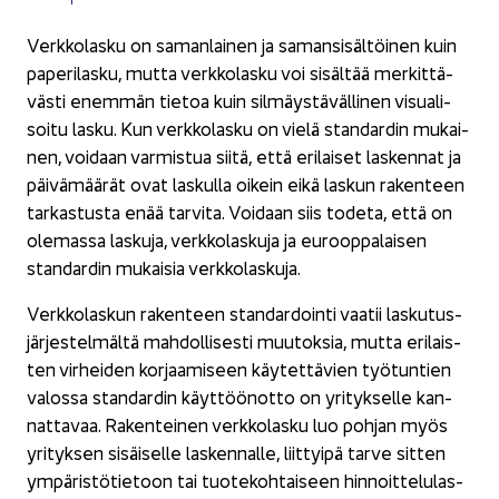
Verk­ko­las­ku on sa­man­lai­nen ja sa­man­si­säl­töi­nen kuin
pa­pe­ri­las­ku, mutta verk­ko­las­ku voi si­säl­tää mer­kit­tä­
väs­ti enem­män tie­toa kuin sil­mäys­tä­väl­li­nen vi­sua­li­
soi­tu lasku. Kun verk­ko­las­ku on vielä stan­dar­din mu­kai­
nen, voi­daan var­mis­tua siitä, että eri­lai­set las­ken­nat ja
päi­vä­mää­rät ovat las­kul­la oi­kein eikä las­kun ra­ken­teen
tar­kas­tus­ta enää tar­vi­ta. Voi­daan siis to­de­ta, että on
ole­mas­sa las­ku­ja, verk­ko­las­ku­ja ja eu­roop­pa­lai­sen
stan­dar­din mu­kai­sia verk­ko­las­ku­ja.
Verk­ko­las­kun ra­ken­teen stan­dar­doin­ti vaa­tii las­ku­tus­
jär­jes­tel­mäl­tä mah­dol­li­ses­ti muu­tok­sia, mutta eri­lais­
ten vir­hei­den kor­jaa­mi­seen käy­tet­tä­vien työ­tun­tien
va­los­sa stan­dar­din käyt­töön­ot­to on yri­tyk­sel­le kan­
nat­ta­vaa. Ra­ken­tei­nen verk­ko­las­ku luo poh­jan myös
yri­tyk­sen si­säi­sel­le las­ken­nal­le, liit­tyi­pä tarve sit­ten
ym­pä­ris­tö­tie­toon tai tuo­te­koh­tai­seen hin­noit­te­lu­las­