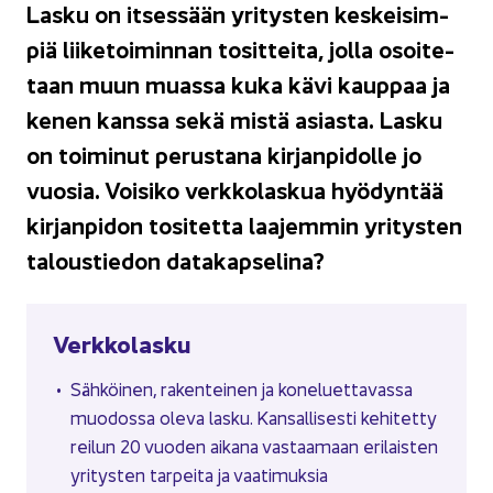
Lasku on it­ses­sään yri­tys­ten kes­kei­sim­
piä lii­ke­toi­min­nan to­sit­tei­ta, jolla osoi­te­
taan muun muas­sa kuka kävi kaup­paa ja
kenen kans­sa sekä mistä asias­ta. Lasku
on toi­mi­nut pe­rus­ta­na kir­jan­pi­dol­le jo
vuo­sia. Voi­si­ko verk­ko­las­kua hyö­dyn­tää
kir­jan­pi­don to­si­tet­ta laa­jem­min yri­tys­ten
ta­lous­tie­don da­ta­kap­se­li­na?
Verk­ko­las­ku
Säh­köi­nen, ra­ken­tei­nen ja ko­ne­luet­ta­vas­sa
muo­dos­sa oleva lasku. Kan­sal­li­ses­ti ke­hi­tet­ty
rei­lun 20 vuo­den ai­ka­na vas­taa­maan eri­lais­ten
yri­tys­ten tar­pei­ta ja vaa­ti­muk­sia