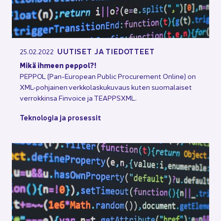
UU­TI­SET JA TIE­DOT­TEET
25.02.2022
Mikä ih­meen pep­pol?!
PEP­POL (Pan-​European Public Procu­re­ment On­li­ne) on
XML-​pohjainen verk­ko­las­ku­ku­vaus kuten suo­ma­lai­set
ver­rok­kin­sa Fin­voice ja TEAPPSXML.
Tek­no­lo­gia ja pro­ses­sit