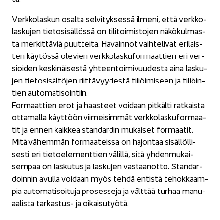
Verk­ko­las­kun osal­ta sel­vi­tyk­ses­sä il­me­ni, että verk­ko­
las­ku­jen tie­to­si­säl­lös­sä on ti­li­toi­mis­to­jen nä­kö­kul­mas­
ta mer­kit­tä­viä puut­tei­ta. Ha­vain­not vaih­te­li­vat eri­lais­
ten käy­tös­sä ole­vien verk­ko­las­ku­for­maat­tien eri ver­
sioi­den kes­ki­näi­ses­tä yh­teen­toi­mi­vuu­des­ta aina las­ku­
jen tie­to­si­säl­tö­jen riit­tä­vyy­des­tä ti­liöi­mi­seen ja ti­liöin­
tien au­to­ma­ti­soin­tiin.
For­maat­tien erot ja haas­teet voi­daan pit­käl­ti rat­kais­ta
ot­ta­mal­la käyt­töön vii­mei­sim­mät verk­ko­las­ku­for­maa­
tit ja ennen kaik­kea stan­dar­din mu­kai­set for­maa­tit.
Mitä vä­hem­män for­maa­teis­sa on ha­jon­taa si­säl­löl­li­
ses­ti eri tie­toe­le­ment­tien vä­lil­lä, sitä yh­den­mu­kai­
sem­paa on las­ku­tus ja las­ku­jen vas­taan­ot­to. Stan­dar­
doin­nin avul­la voi­daan myös tehdä en­tis­tä te­hok­kaam­
pia au­to­ma­ti­soi­tu­ja pro­ses­se­ja ja vält­tää tur­haa ma­nu­
aa­lis­ta tarkastus-​ ja oi­kai­su­työ­tä.