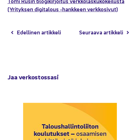
Tomi Rusin blo­gi­kir­joi­tus verk­ko­las­ku­ko­kei­lus­ta
(Yri­tyk­sen di­gi­ta­lous -​hankkeen verk­ko­si­vut)
Edel­li­nen ar­tik­ke­li
Seu­raa­va ar­tik­ke­li
Jaa ver­kos­tos­sa­si