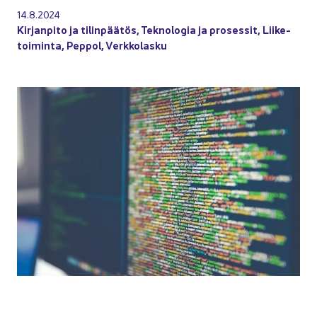
14.8.2024
Kir­jan­pi­to ja ti­lin­pää­tös
,
Tek­no­lo­gia ja pro­ses­sit
,
Lii­ke­
toi­min­ta
,
Pep­pol
,
Verk­ko­las­ku