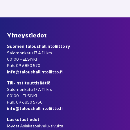
Yh­teys­tie­dot
Suo­men Ta­lous­hal­lin­to­liit­to ry
Sa­lo­mon­ka­tu 17 A 11. krs
00100 HEL­SIN­KI
Puh. 09 6850 570
info@ta­lous­hal­lin­to­liit­to.fi
Tili-​instituuttisäätiö
Sa­lo­mon­ka­tu 17 A 11. krs
00100 HEL­SIN­KI
Puh. 09 6850 5750
info@ta­lous­hal­lin­to­liit­to.fi
Las­ku­tus­tie­dot
löy­dät Asiakaspalvelu-​sivulta