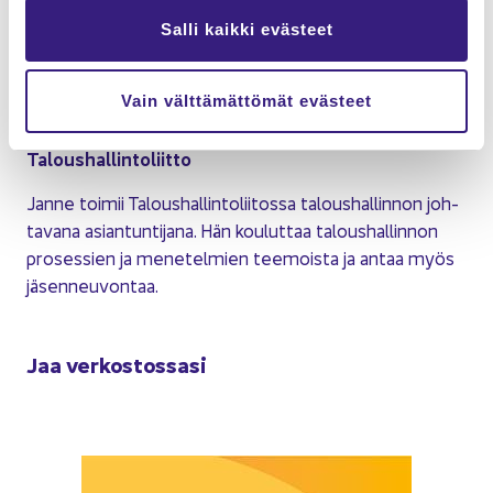
Salli kaikki evästeet
Janne Fred­man
Vain välttämättömät evästeet
Ta­lous­hal­lin­non joh­ta­va asian­tun­ti­ja
Ta­lous­hal­lin­to­liit­to
Janne toi­mii Ta­lous­hal­lin­to­lii­tos­sa ta­lous­hal­lin­non joh­
ta­va­na asian­tun­ti­ja­na. Hän kou­lut­taa ta­lous­hal­lin­non
pro­ses­sien ja me­ne­tel­mien tee­mois­ta ja antaa myös
jä­sen­neu­von­taa.
Jaa ver­kos­tos­sa­si