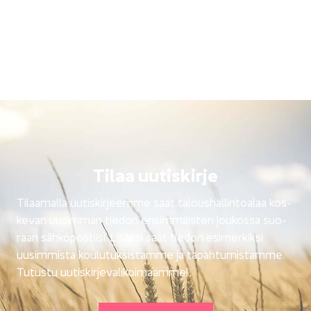
Tilaa uu­tis­kir­je
Ti­laa­mal­la uu­tis­kir­jeem­me saat ta­lous­hal­lin­toa­laa kos­
ke­van uusim­man tie­don en­sim­mäis­ten jou­kos­sa suo­
raan säh­kö­pos­tii­si. Li­säk­si saat tie­don esi­mer­kik­si
uusim­mis­ta kou­lu­tuk­sis­tam­me ja ta­pah­tu­mis­tam­me.
Tu­tus­tu uu­tis­kir­je­va­li­koi­maam­me!