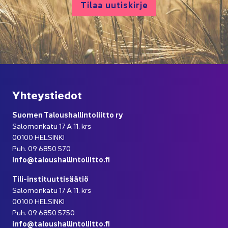
Tilaa uu­tis­kir­je
Yh­teys­tie­dot
Suo­men Ta­lous­hal­lin­to­liit­to ry
Sa­lo­mon­ka­tu 17 A 11. krs
00100 HEL­SIN­KI
Puh. 09 6850 570
info@ta­lous­hal­lin­to­liit­to.fi
Tili-​instituuttisäätiö
Sa­lo­mon­ka­tu 17 A 11. krs
00100 HEL­SIN­KI
Puh. 09 6850 5750
info@ta­lous­hal­lin­to­liit­to.fi