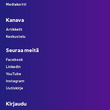
Me­dia­kort­ti
Ka­na­va
Ar­tik­ke­lit
Kes­kus­te­lu
Seu­raa meitä
Face­book
Lin­ke­dIn
You
Tube
Ins­ta­gram
Uu­tis­kir­je
Kir­jau­du