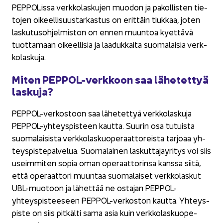
PEP­PO­Lis­sa verk­ko­las­ku­jen muo­don ja pa­kol­lis­ten tie­
to­jen oi­keel­li­suus­tar­kas­tus on erit­täin tiuk­kaa, joten
las­ku­tus­oh­jel­mis­ton on ennen muun­toa kyet­tä­vä
tuot­ta­maan oi­keel­li­sia ja laa­duk­kai­ta suo­ma­lai­sia verk­
ko­las­ku­ja.
Miten PEPPOL-​verkkoon saa lä­he­tet­tyä
las­ku­ja?
PEPPOL-​verkostoon saa lä­he­tet­tyä verk­ko­las­ku­ja
PEPPOL-​yhteyspisteen kaut­ta. Suu­rin osa tu­tuis­ta
suo­ma­lai­sis­ta verk­ko­las­kuo­pe­raat­to­reis­ta tar­jo­aa yh­
teys­pis­te­pal­ve­lua. Suo­ma­lai­nen las­kut­ta­jay­ri­tys voi siis
useim­mi­ten sopia oman ope­raat­to­rin­sa kans­sa siitä,
että ope­raat­to­ri muun­taa suo­ma­lai­set verk­ko­las­kut
UBL-​muotoon ja lä­het­tää ne os­ta­jan PEPPOL-​
yhteyspisteeseen PEPPOL-​verkoston kaut­ta. Yh­teys­
pis­te on siis pit­käl­ti sama asia kuin verk­ko­las­kuo­pe­