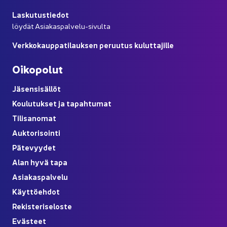
Las­ku­tus­tie­dot
löy­dät Asiakaspalvelu-​sivulta
Verk­ko­kaup­pa­ti­lauk­sen pe­ruu­tus ku­lut­ta­jil­le
Oi­ko­po­lut
Jä­sen­si­säl­löt
Kou­lu­tuk­set ja ta­pah­tu­mat
Ti­li­sa­no­mat
Auk­to­ri­soin­ti
Pä­te­vyy­det
Alan hyvä tapa
Asia­kas­pal­ve­lu
Käyt­tö­eh­dot
Re­kis­te­ri­se­los­te
Eväs­teet