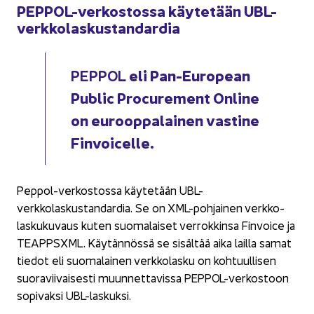
PEPPOL-​verkostossa käy­te­tään UBL-​
verkkolaskustandardia
eli Pan-​European
PEP­POL
Public Procu­re­ment On­li­ne
on eu­roop­pa­lai­nen vas­ti­ne
Fin­voicel­le.
Peppol-​verkostossa käy­te­tään UBL-​
verkkolaskustandardia. Se on XML-​pohjainen verk­ko­
las­ku­ku­vaus kuten suo­ma­lai­set ver­rok­kin­sa Fin­voice ja
TEAPPSXML. Käy­tän­nös­sä se si­säl­tää aika lail­la samat
tie­dot eli suo­ma­lai­nen verk­ko­las­ku on koh­tuul­li­sen
suo­ra­vii­vai­ses­ti muun­net­ta­vis­sa PEPPOL-​verkostoon
so­pi­vak­si UBL-​laskuksi.