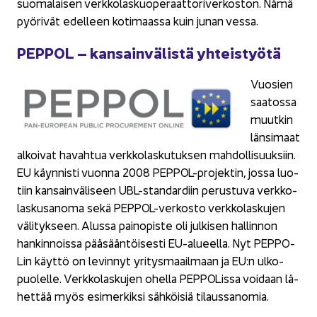
suo­ma­lai­sen verk­ko­las­kuo­pe­raat­to­ri­ver­kos­ton. Nämä
pyö­ri­vät edel­leen ko­ti­maas­sa kuin junan vessa.
PEP­POL – kan­sain­vä­lis­tä yh­teis­työ­tä
Vuo­sien
saa­tos­sa
muut­kin
län­si­maat
al­koi­vat ha­vah­tua verk­ko­las­ku­tuk­sen mah­dol­li­suuk­siin.
EU käyn­nis­ti vuon­na 2008 PEPPOL-​projektin, jossa luo­
tiin kan­sain­vä­li­seen UBL-​standardiin pe­rus­tu­va verk­ko­
las­kusa­no­ma sekä PEPPOL-​verkosto verk­ko­las­ku­jen
vä­li­tyk­seen. Alus­sa pain­opis­te oli jul­ki­sen hal­lin­non
han­kin­nois­sa pää­sään­töi­ses­ti EU-​alueella. Nyt PEP­PO­
Lin käyt­tö on le­vin­nyt yri­tys­maa­il­maan ja EU:n ul­ko­
puo­lel­le. Verk­ko­las­ku­jen ohel­la PEP­PO­Lis­sa voi­daan lä­
het­tää myös esi­mer­kik­si säh­köi­siä ti­laus­sa­no­mia.