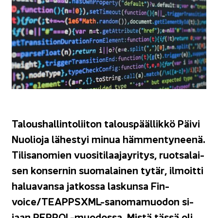
Ta­lous­hal­lin­to­lii­ton ta­lous­pääl­lik­kö
Päivi
Nuo­lio­ja
lä­hes­tyi minua häm­men­ty­nee­nä.
Ti­li­sa­no­mien vuo­si­ti­laa­jay­ri­tys, ruot­sa­lai­
sen kon­ser­nin suo­ma­lai­nen tytär, il­moit­ti
ha­lua­van­sa jat­kos­sa las­kun­sa Fin­
voice/TEAPPSXML-​sanomamuodon si­
jaan PEPPOL-​muodossa. Mistä tässä oli