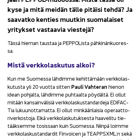
kyse ja mitä mei­dän tälle pi­täi­si tehdä? Ja
saa­vat­ko ken­ties muut­kin suo­ma­lai­set
yri­tyk­set vas­taa­via vies­te­jä?
Tässä hie­man taus­taa ja PEP­PO­Lis­ta päh­ki­nän­kuo­res­
sa.
Mistä verk­ko­las­ku­tus alkoi?
Kun me Suo­mes­sa läh­dim­me ke­hit­tä­mään verk­ko­las­
Pauli Vah­te­ran
ku­tus­ta yli 20 vuot­ta sit­ten
hie­non
idean poh­jal­ta, läh­dim­me puh­taal­ta pöy­däl­tä. Ei ollut
mi­tään kan­sain­vä­li­siä verk­ko­las­kus­tan­dar­de­ja EDI­FAC­
Tia lu­kuu­not­ta­mat­ta. Ei ollut min­kään­lai­sia ope­raat­to­
ri­ver­kos­to­ja. Eikä verk­ko­las­ku­tuk­ses­ta haa­veil­tu tie­
tääk­sem­me to­sis­saan kuin Suo­mes­sa. Niin­pä loim­me
verk­ko­las­kus­tan­dar­dit Fin­voicen ja TEAPPSXML:n sekä