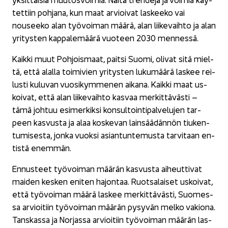
tet­tiin poh­ja­na, kun maat ar­vioi­vat las­kee­ko vai
nousee­ko alan työ­voi­man määrä, alan lii­ke­vaih­to ja alan
yri­tys­ten kap­pa­le­mää­rä vuo­teen 2030 men­nes­sä.
Kaik­ki muut Poh­jois­maat, pait­si Suomi, oli­vat sitä miel­
tä, että alal­la toi­mi­vien yri­tys­ten lu­ku­mää­rä las­kee rei­
lus­ti ku­lu­van vuo­si­kym­me­nen ai­ka­na. Kaik­ki maat us­
koi­vat, että alan lii­ke­vaih­to kas­vaa mer­kit­tä­väs­ti –
tämä joh­tuu esi­mer­kik­si kon­sul­toin­ti­pal­ve­lu­jen tar­
peen kas­vus­ta ja alaa kos­ke­van lain­sää­dän­nön tiu­ken­
tu­mi­ses­ta, jonka vuok­si asian­tun­te­mus­ta tar­vi­taan en­
tis­tä enem­män.
En­nus­teet työ­voi­man mää­rän kas­vus­ta ai­heut­ti­vat
mai­den kes­ken eni­ten ha­jon­taa. Ruot­sa­lai­set us­koi­vat,
että työ­voi­man määrä las­kee mer­kit­tä­väs­ti, Suo­mes­
sa ar­vioi­tiin työ­voi­man mää­rän py­sy­vän melko va­kio­na.
Tans­kas­sa ja Nor­jas­sa ar­vioi­tiin työ­voi­man mää­rän las­