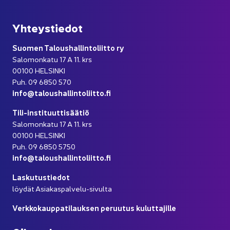
Yh­teys­tie­dot
Suo­men Ta­lous­hal­lin­to­liit­to ry
Sa­lo­mon­ka­tu 17 A 11. krs
00100 HEL­SIN­KI
Puh. 09 6850 570
info@ta­lous­hal­lin­to­liit­to.fi
Tili-​instituuttisäätiö
Sa­lo­mon­ka­tu 17 A 11. krs
00100 HEL­SIN­KI
Puh. 09 6850 5750
info@ta­lous­hal­lin­to­liit­to.fi
Las­ku­tus­tie­dot
löy­dät Asiakaspalvelu-​sivulta
Verk­ko­kaup­pa­ti­lauk­sen pe­ruu­tus ku­lut­ta­jil­le