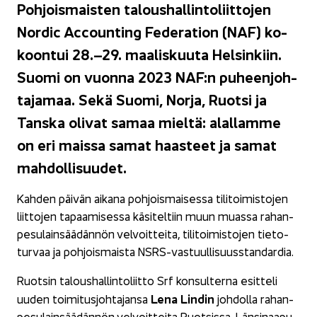
Poh­jois­mais­ten ta­lous­hal­lin­to­liit­to­jen
Nor­dic Accoun­ting Fe­de­ra­tion (NAF) ko­
koon­tui 28.–29. maa­lis­kuu­ta Hel­sin­kiin.
Suomi on vuon­na 2023 NAF:n pu­heen­joh­
ta­ja­maa. Sekä Suomi, Norja, Ruot­si ja
Tans­ka oli­vat samaa miel­tä: alal­lam­me
on eri mais­sa samat haas­teet ja samat
mah­dol­li­suu­det.
Kah­den päi­vän ai­ka­na poh­jois­mai­ses­sa ti­li­toi­mis­to­jen
liit­to­jen ta­paa­mi­ses­sa kä­si­tel­tiin muun muas­sa ra­han­
pe­su­lain­sää­dän­nön vel­voit­tei­ta, ti­li­toi­mis­to­jen tie­to­
tur­vaa ja poh­jois­mais­ta NSRS-​vastuullisuusstandardia.
Ruot­sin ta­lous­hal­lin­to­liit­to Srf kon­sul­ter­na esit­te­li
Lena Lin­din
uuden toi­mi­tus­joh­ta­jan­sa
joh­dol­la ra­han­
pe­su­lain­sää­dän­nön vel­voit­tei­ta Ruot­sis­sa. Län­si­naa­pu­