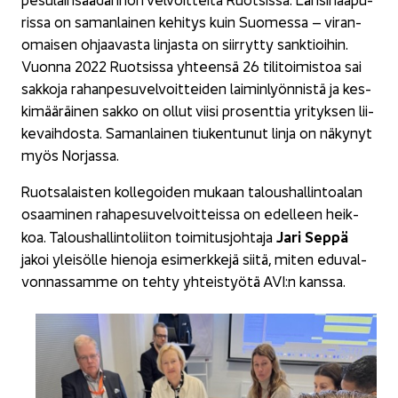
ris­sa on sa­man­lai­nen ke­hi­tys kuin Suo­mes­sa – vi­ran­
omai­sen oh­jaa­vas­ta lin­jas­ta on siir­ryt­ty sank­tioi­hin.
Vuon­na 2022 Ruot­sis­sa yh­teen­sä 26 ti­li­toi­mis­toa sai
sak­ko­ja ra­han­pe­su­vel­voit­tei­den lai­min­lyön­nis­tä ja kes­
ki­mää­räi­nen sakko on ollut viisi pro­sent­tia yri­tyk­sen lii­
ke­vaih­dos­ta. Sa­man­lai­nen tiu­ken­tu­nut linja on nä­ky­nyt
myös Nor­jas­sa.
Ruot­sa­lais­ten kol­le­goi­den mu­kaan ta­lous­hal­lin­toa­lan
osaa­mi­nen ra­ha­pe­su­vel­voit­teis­sa on edel­leen heik­
Jari Seppä
koa. Ta­lous­hal­lin­to­lii­ton toi­mi­tus­joh­ta­ja
jakoi ylei­söl­le hie­no­ja esi­merk­ke­jä siitä, miten edu­val­
von­nas­sam­me on tehty yh­teis­työ­tä AVI:n kans­sa.