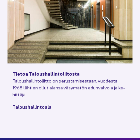
Tie­toa Ta­lous­hal­lin­to­lii­tos­ta
Ta­lous­hal­lin­to­liit­to on pe­rus­ta­mi­ses­taan, vuo­des­ta
1968 läh­tien ollut alan­sa vä­sy­mä­tön edun­val­vo­ja ja ke­
hit­tä­jä.
Ta­lous­hal­lin­toa­la