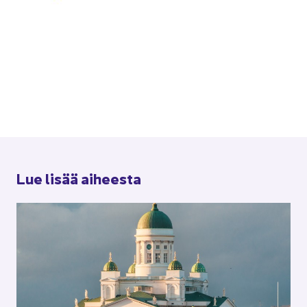
Lue lisää ai­hees­ta