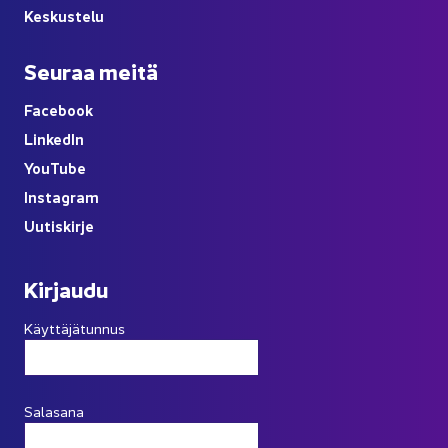
Kes­kus­te­lu
Seu­raa meitä
Face­book
Lin­ke­dIn
You
Tube
Ins­ta­gram
Uu­tis­kir­je
Kir­jau­du
Käyttäjätunnus
Salasana