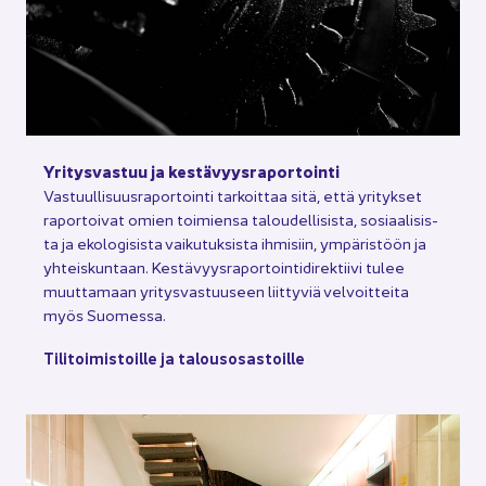
Yri­tys­vas­tuu ja kes­tä­vyys­ra­por­toin­ti
Vas­tuul­li­suus­ra­por­toin­ti tar­koit­taa sitä, että yri­tyk­set
ra­por­toi­vat omien toi­mien­sa ta­lou­del­li­sis­ta, so­si­aa­li­sis­
ta ja eko­lo­gi­sis­ta vai­ku­tuk­sis­ta ih­mi­siin, ym­pä­ris­töön ja
yh­teis­kun­taan. Kes­tä­vyys­ra­por­toin­ti­di­rek­tii­vi tulee
muut­ta­maan yri­tys­vas­tuuseen liit­ty­viä vel­voit­tei­ta
myös Suo­mes­sa.
Ti­li­toi­mis­toil­le ja ta­lous­osas­toil­le