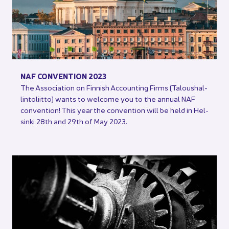
NAF CON­VEN­TION 2023
The As­socia­tion on Fin­nish Accoun­ting Firms (Ta­lous­hal­
lin­to­liit­to) wants to welcome you to the an­nual NAF
con­ven­tion! This year the con­ven­tion will be held in Hel­
sin­ki 28th and 29th of May 2023.