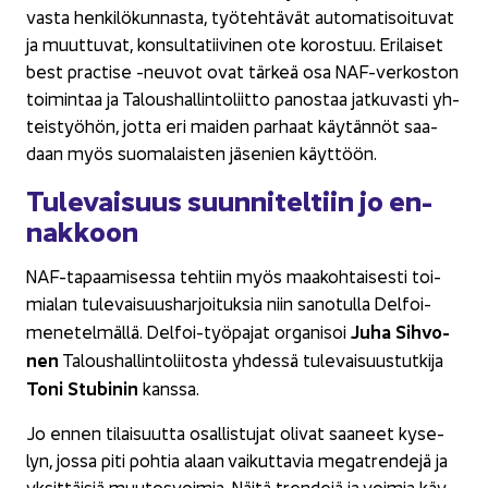
vas­ta hen­ki­lö­kun­nas­ta, työ­teh­tä­vät au­to­ma­ti­soi­tu­vat
ja muut­tu­vat, kon­sul­ta­tii­vi­nen ote ko­ros­tuu. Eri­lai­set
best prac­ti­se -​neuvot ovat tär­keä osa NAF-​verkoston
toi­min­taa ja Ta­lous­hal­lin­to­liit­to pa­nos­taa jat­ku­vas­ti yh­
teis­työ­hön, jotta eri mai­den par­haat käy­tän­nöt saa­
daan myös suo­ma­lais­ten jä­se­nien käyt­töön.
Tu­le­vai­suus suun­ni­tel­tiin jo en­
nak­koon
NAF-​tapaamisessa teh­tiin myös maa­koh­tai­ses­ti toi­
mia­lan tu­le­vai­suus­har­joi­tuk­sia niin sa­no­tul­la Delfoi-​
Juha Sih­vo­
menetelmällä. Delfoi-​työpajat or­ga­ni­soi
nen
Ta­lous­hal­lin­to­lii­tos­ta yh­des­sä tu­le­vai­suus­tut­ki­ja
Toni Stu­bi­nin
kans­sa.
Jo ennen ti­lai­suut­ta osal­lis­tu­jat oli­vat saa­neet ky­se­
lyn, jossa piti poh­tia alaan vai­kut­ta­via me­gat­ren­de­jä ja
yk­sit­täi­siä muu­tos­voi­mia. Näitä tren­de­jä ja voi­mia käy­