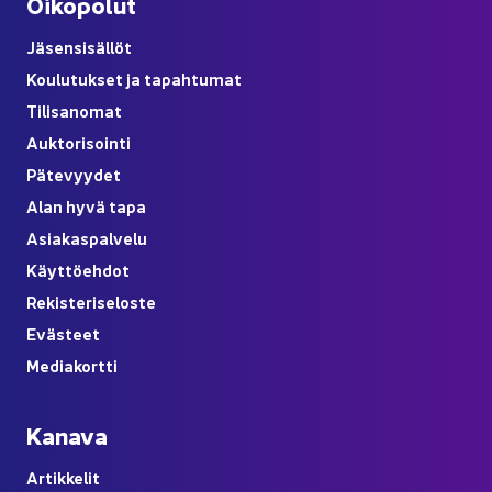
Oi­ko­po­lut
Jä­sen­si­säl­löt
Kou­lu­tuk­set ja ta­pah­tu­mat
Ti­li­sa­no­mat
Auk­to­ri­soin­ti
Pä­te­vyy­det
Alan hyvä tapa
Asia­kas­pal­ve­lu
Käyt­tö­eh­dot
Re­kis­te­ri­se­los­te
Eväs­teet
Me­dia­kort­ti
Ka­na­va
Ar­tik­ke­lit