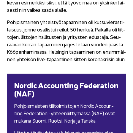
ke­van esi­mer­kik­si siksi, että työ­voi­maa on yk­sin­ker­tai­
ses­ti niin vai­kea saada alal­le.
Poh­jois­mai­nen yh­teis­työ­ta­paa­mi­nen oli kut­su­vie­ras­ti­
lai­suus, jonne osal­lis­tui rei­lut 50 hen­keä. Pai­kal­la oli liit­
to­jen, liit­to­jen hal­li­tus­ten ja yri­tys­ten edus­ta­jia. Seu­
raa­van ker­ran ta­paa­mi­nen jär­jes­te­tään vuo­den pääs­tä
Köö­pen­ha­mi­nas­sa. Hel­sin­gin ta­paa­mi­nen on en­sim­mäi­
nen yh­tei­sön live-​tapaaminen sit­ten ko­ro­na­krii­sin alun.
Nor­dic Accoun­ting Fe­de­ra­tion
(NAF)
Poh­jois­mais­ten ti­li­toi­mis­to­jen Nor­dic Accoun­
ting Fe­de­ra­tion -​yhteenliittymässä (NAF) ovat
mu­ka­na Suomi, Ruot­si, Norja ja Tans­ka.
Lii­tot pi­tä­vät yh­teyt­tä, ja­ka­vat osaa­mis­ta alan