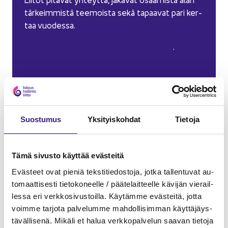
tär­keim­mis­tä tee­mois­ta sekä ta­paa­vat pari ker­
taa vuo­des­sa.
NAF:sta saat li­sä­tie­toa verk­ko­si­vuil­ta
.
Voit myös tu­tus­ta NAF:n stra­te­gi­aan vuo­sil­
le 2023–2026.
Suos­tu­mus
Yk­si­tyis­koh­dat
Tie­to­ja
Edel­li­nen ar­tik­ke­li
Seu­raa­va ar­tik­ke­li
Tämä si­vus­to käyt­tää eväs­tei­tä
Eväs­teet ovat pie­niä teks­ti­tie­dos­to­ja, jotka tal­len­tu­vat au­
to­maat­ti­ses­ti tie­to­ko­neel­le / pää­te­lait­teel­le kä­vi­jän vie­rail­
les­sa eri verk­ko­si­vus­toil­la. Käy­täm­me eväs­tei­tä, jotta
voim­me tar­jo­ta pal­ve­lum­me mah­dol­li­sim­man käyt­tä­jäys­
tä­väl­li­se­nä. Mi­kä­li et halua verk­ko­pal­ve­lun saa­van tie­to­ja