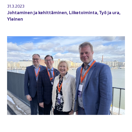
31.3.2023
Joh­ta­mi­nen ja ke­hit­tä­mi­nen
,
Lii­ke­toi­min­ta
,
Työ ja ura
,
Ylei­nen