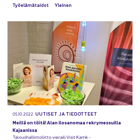
Työ­elä­mä­tai­dot
Ylei­nen
UU­TI­SET JA TIE­DOT­TEET
05.10.2022
Meil­lä on töitä! Alan ilo­sa­no­maa rek­ry­mes­suil­la
Ka­jaa­nis­sa
Ta­lous­hal­lin­to­liit­to vie­rai­li Visit Kamk -​