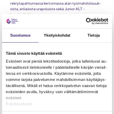
rekrytapahtumassa ker­to­mas­sa alan työ­mah­do­li­suuk­
sis­ta, eri­lai­sis­ta ura­po­luis­ta sekä Junior-​KLT -​
tasotestistä.
Työ ja ura
Suos­tu­mus
Yk­si­tyis­koh­dat
Tie­to­ja
Tämä si­vus­to käyt­tää eväs­tei­tä
Eväs­teet ovat pie­niä teks­ti­tie­dos­to­ja, jotka tal­len­tu­vat au­
to­maat­ti­ses­ti tie­to­ko­neel­le / pää­te­lait­teel­le kä­vi­jän vie­rail­
les­sa eri verk­ko­si­vus­toil­la. Käy­täm­me eväs­tei­tä, jotta
voim­me tar­jo­ta pal­ve­lum­me mah­dol­li­sim­man käyt­tä­jäys­
tä­väl­li­se­nä. Mi­kä­li et halua verk­ko­pal­ve­lun saa­van tie­to­ja
eväs­tei­den avul­la, hy­väk­sy vain vält­tä­mät­tö­mim­mät
eväs­teet.
Eväs­te­se­los­te
UU­TI­SET JA TIE­DOT­TEET
01.08.2022