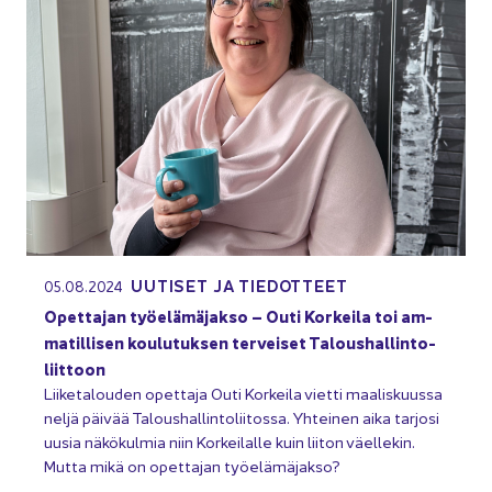
UU­TI­SET JA TIE­DOT­TEET
05.08.2024
Opet­ta­jan työ­elä­mä­jak­so – Outi Kor­kei­la toi am­
ma­til­li­sen kou­lu­tuk­sen ter­vei­set Ta­lous­hal­lin­to­
liit­toon
Lii­ke­ta­lou­den opet­ta­ja Outi Kor­kei­la viet­ti maa­lis­kuus­sa
neljä päi­vää Ta­lous­hal­lin­to­lii­tos­sa. Yh­tei­nen aika tar­jo­si
uusia nä­kö­kul­mia niin Kor­kei­lal­le kuin lii­ton väel­le­kin.
Mutta mikä on opet­ta­jan työ­elä­mä­jak­so?