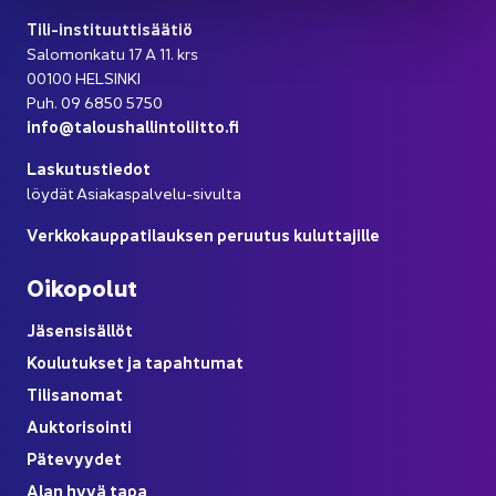
Tili-​instituuttisäätiö
Sa­lo­mon­ka­tu 17 A 11. krs
00100 HEL­SIN­KI
Puh. 09 6850 5750
info@ta­lous­hal­lin­to­liit­to.fi
Las­ku­tus­tie­dot
löy­dät Asiakaspalvelu-​sivulta
Verk­ko­kaup­pa­ti­lauk­sen pe­ruu­tus ku­lut­ta­jil­le
Oi­ko­po­lut
Jä­sen­si­säl­löt
Kou­lu­tuk­set ja ta­pah­tu­mat
Ti­li­sa­no­mat
Auk­to­ri­soin­ti
Pä­te­vyy­det
Alan hyvä tapa