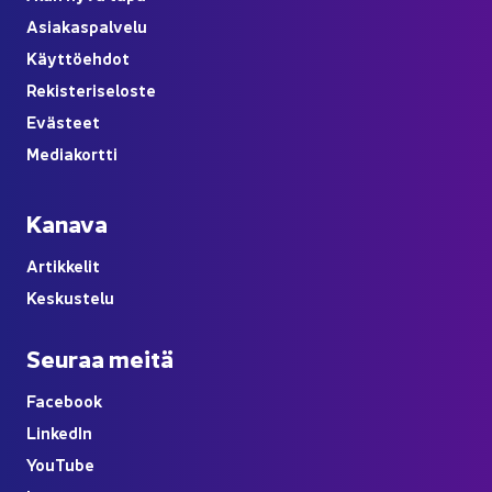
Asia­kas­pal­ve­lu
Käyt­tö­eh­dot
Re­kis­te­ri­se­los­te
Eväs­teet
Me­dia­kort­ti
Ka­na­va
Ar­tik­ke­lit
Kes­kus­te­lu
Seu­raa meitä
Face­book
Lin­ke­dIn
You
Tube