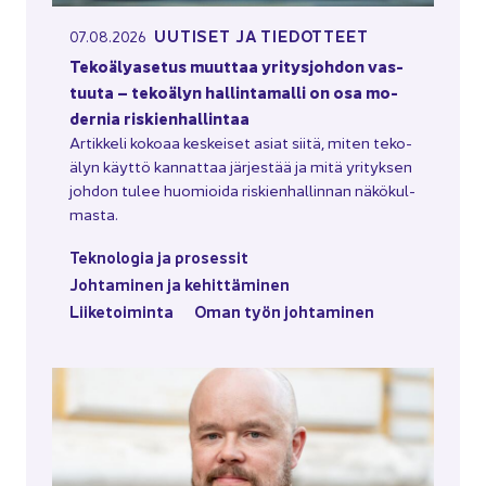
UU­TI­SET JA TIE­DOT­TEET
07.08.2026
Te­ko­ä­ly­ase­tus muut­taa yri­tys­joh­don vas­
tuu­ta – te­ko­ä­lyn hal­lin­ta­mal­li on osa mo­
der­nia ris­kien­hal­lin­taa
Ar­tik­ke­li ko­ko­aa kes­kei­set asiat siitä, miten te­ko­
ä­lyn käyt­tö kan­nat­taa jär­jes­tää ja mitä yri­tyk­sen
joh­don tulee huo­mioi­da ris­kien­hal­lin­nan nä­kö­kul­
mas­ta.
Tek­no­lo­gia ja pro­ses­sit
Joh­ta­mi­nen ja ke­hit­tä­mi­nen
Lii­ke­toi­min­ta
Oman työn joh­ta­mi­nen