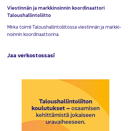
Vies­tin­nän ja mark­ki­noin­nin koor­di­naat­to­ri
Ta­lous­hal­lin­to­liit­to
Mirka toi­mii Ta­lous­hal­lin­to­lii­tos­sa vies­tin­nän ja mark­ki­
noin­nin koor­di­naat­to­ri­na.
Jaa ver­kos­tos­sa­si