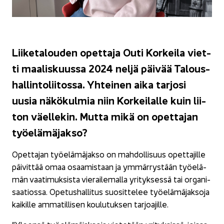
Lii­ke­ta­lou­den opet­ta­ja Outi Kor­kei­la viet­
ti maa­lis­kuus­sa 2024 neljä päi­vää Ta­lous­
hal­lin­to­lii­tos­sa. Yh­tei­nen aika tar­jo­si
uusia nä­kö­kul­mia niin Kor­kei­lal­le kuin lii­
ton väel­le­kin. Mutta mikä on opet­ta­jan
työ­elä­mä­jak­so?
Opet­ta­jan työ­elä­mä­jak­so on mah­dol­li­suus opet­ta­jil­le
päi­vit­tää omaa osaa­mis­taan ja ym­mär­rys­tään työ­elä­
män vaa­ti­muk­sis­ta vie­rai­le­mal­la yri­tyk­ses­sä tai or­ga­ni­
saa­tios­sa. Ope­tus­hal­li­tus suo­sit­te­lee työ­elä­mä­jak­so­ja
kai­kil­le am­ma­til­li­sen kou­lu­tuk­sen tar­joa­jil­le.