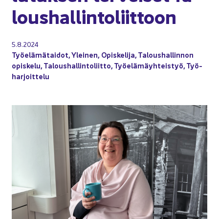
lous­hal­lin­to­liit­toon
5.8.2024
Työ­elä­mä­tai­dot
,
Ylei­nen
,
Opis­ke­li­ja
,
Ta­lous­hal­lin­non
opis­ke­lu
,
Ta­lous­hal­lin­to­liit­to
,
Työ­elä­mäyh­teis­työ
,
Työ­
har­joit­te­lu