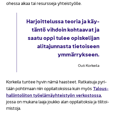
ohes­sa aikaa tai re­surs­se­ja yh­teis­työl­le.
Har­joit­te­lus­sa teo­ria ja käy­
tän­tö vih­doin koh­taa­vat ja
saatu oppi tulee opis­ke­li­jan
ali­ta­jun­nas­ta tie­toi­seen
ym­mär­ryk­seen.
Outi Kor­kei­la
Kor­kei­la tun­tee hyvin nämä haas­teet. Rat­kai­su­ja py­ri­
Ta­lous­
tään poh­ti­maan niin op­pi­lai­tok­sis­sa kuin myös
hal­lin­to­lii­ton työ­elä­mäyh­teis­työn ver­kos­tos­sa
,
jossa on mu­ka­na laaja jouk­ko alan op­pi­lai­tok­sia ja ti­li­toi­
mis­to­ja.