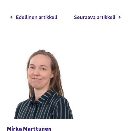
Edel­li­nen ar­tik­ke­li
Seu­raa­va ar­tik­ke­li
Mirka Mart­tu­nen