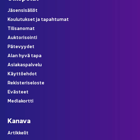
Jä­sen­si­säl­löt
Kou­lu­tuk­set ja ta­pah­tu­mat
Ti­li­sa­no­mat
Auk­to­ri­soin­ti
Pä­te­vyy­det
Alan hyvä tapa
Asia­kas­pal­ve­lu
Käyt­tö­eh­dot
Re­kis­te­ri­se­los­te
Eväs­teet
Me­dia­kort­ti
Ka­na­va
Ar­tik­ke­lit