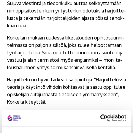
Su­ju­va vies­tin­tä ja tie­don­kul­ku aut­taa sel­keyt­tä­mään
niin op­pi­lai­tos­ten kuin yri­tys­ten­kin odo­tuk­sia har­joit­te­
lus­ta ja te­ke­mään har­joit­te­li­joi­den ajas­ta töis­sä te­hok­
kaam­paa.
Kor­kei­lan mu­kaan uu­des­sa lii­ke­ta­lou­den opin­to­suun­ni­
tel­mas­sa on pal­jon si­säl­töä, joka tulee hel­pot­ta­maan
työ­har­joit­te­lua. Siinä on otet­tu huo­mioon asian­tun­ti­ja­
vas­tuu ja alan ter­mis­töä myös englan­nik­si – moni ta­
lous­hal­lin­non yri­tys toi­mii kan­sain­vä­li­sel­lä ken­täl­lä.
Har­joit­te­lu on hyvin tär­keä osa opin­to­ja. “Har­joit­te­lus­sa
teo­ria ja käy­tän­tö vih­doin koh­taa­vat ja saatu oppi tulee
opis­ke­li­jan ali­ta­jun­nas­ta tie­toi­seen ym­mär­ryk­seen”,
Kor­kei­la ki­teyt­tää.
Lue lisää Ka­na­val­ta