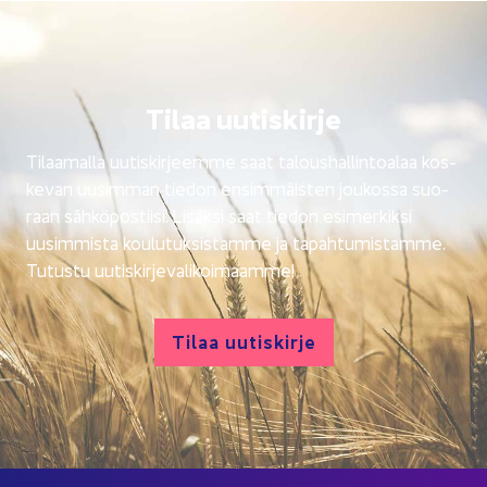
Tilaa uu­tis­kir­je
Ti­laa­mal­la uu­tis­kir­jeem­me saat ta­lous­hal­lin­toa­laa kos­
ke­van uusim­man tie­don en­sim­mäis­ten jou­kos­sa suo­
raan säh­kö­pos­tii­si. Li­säk­si saat tie­don esi­mer­kik­si
uusim­mis­ta kou­lu­tuk­sis­tam­me ja ta­pah­tu­mis­tam­me.
Tu­tus­tu uu­tis­kir­je­va­li­koi­maam­me!
Tilaa uu­tis­kir­je