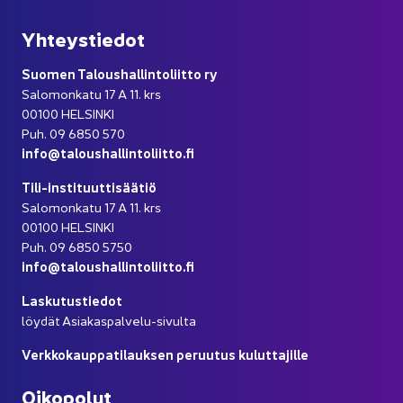
Yh­teys­tie­dot
Suo­men Ta­lous­hal­lin­to­liit­to ry
Sa­lo­mon­ka­tu 17 A 11. krs
00100 HEL­SIN­KI
Puh. 09 6850 570
info@ta­lous­hal­lin­to­liit­to.fi
Tili-​instituuttisäätiö
Sa­lo­mon­ka­tu 17 A 11. krs
00100 HEL­SIN­KI
Puh. 09 6850 5750
info@ta­lous­hal­lin­to­liit­to.fi
Las­ku­tus­tie­dot
löy­dät Asiakaspalvelu-​sivulta
Verk­ko­kaup­pa­ti­lauk­sen pe­ruu­tus ku­lut­ta­jil­le
Oi­ko­po­lut