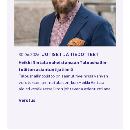
UU­TI­SET JA TIE­DOT­TEET
30.06.2026
Heik­ki Rin­ta­la vah­vis­ta­maan Ta­lous­hal­lin­
to­lii­ton asian­tun­ti­ja­tii­miä
Ta­lous­hal­lin­to­liit­to on saa­nut ri­vei­hin­sä vah­van
ve­ro­tuk­sen am­mat­ti­lai­sen, kun Heik­ki Rin­ta­la
aloit­ti ke­sä­kuus­sa lii­ton joh­ta­va­na asian­tun­ti­ja­na.
Ve­ro­tus