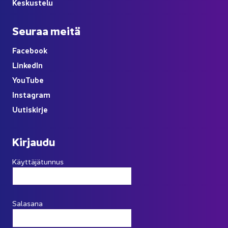
Kes­kus­te­lu
Seu­raa meitä
Face­book
Lin­ke­dIn
You
Tube
Ins­ta­gram
Uu­tis­kir­je
Kir­jau­du
Käyttäjätunnus
Salasana