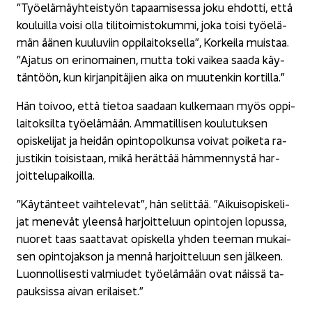
”Työ­elä­mäyh­teis­työn ta­paa­mi­ses­sa joku eh­dot­ti, että
kou­luil­la voisi olla ti­li­toi­mis­to­kum­mi, joka toisi työ­elä­
män äänen kuu­lu­viin op­pi­lai­tok­sel­la”, Kor­kei­la muis­taa.
”Aja­tus on erin­omai­nen, mutta toki vai­kea saada käy­
tän­töön, kun kir­jan­pi­tä­jien aika on muu­ten­kin kor­til­la.”
Hän toi­voo, että tie­toa saa­daan kul­ke­maan myös op­pi­
lai­tok­sil­ta työ­elä­mään. Am­ma­til­li­sen kou­lu­tuk­sen
opis­ke­li­jat ja hei­dän opin­to­pol­kun­sa voi­vat poi­ke­ta ra­
jus­ti­kin toi­sis­taan, mikä he­rät­tää häm­men­nys­tä har­
joit­te­lu­pai­koil­la.
”Käy­tän­teet vaih­te­le­vat”, hän se­lit­tää. ”Ai­kuis­opis­ke­li­
jat me­ne­vät yleen­sä har­joit­te­luun opin­to­jen lo­pus­sa,
nuo­ret taas saat­ta­vat opis­kel­la yhden tee­man mu­kai­
sen opin­to­jak­son ja mennä har­joit­te­luun sen jäl­keen.
Luon­nol­li­ses­ti val­miu­det työ­elä­mään ovat näis­sä ta­
pauk­sis­sa aivan eri­lai­set.”