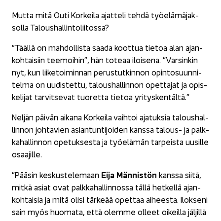
Mutta mitä Outi Kor­kei­la ajat­te­li tehdä työ­elä­mä­jak­
sol­la Ta­lous­hal­lin­to­lii­tos­sa?
”Tääl­lä on mah­dol­lis­ta saada koot­tua tie­toa alan ajan­
koh­tai­siin tee­moi­hin”, hän to­te­aa iloi­se­na. ”Var­sin­kin
nyt, kun lii­ke­toi­min­nan pe­rus­tut­kin­non opin­to­suun­ni­
tel­ma on uu­dis­tet­tu, ta­lous­hal­lin­non opet­ta­jat ja opis­
ke­li­jat tar­vit­se­vat tuo­ret­ta tie­toa yri­tys­ken­täl­tä.”
Nel­jän päi­vän ai­ka­na Kor­kei­la vaih­toi aja­tuk­sia ta­lous­hal­
lin­non joh­ta­vien asian­tun­ti­joi­den kans­sa talous-​ ja palk­
ka­hal­lin­non ope­tuk­ses­ta ja työ­elä­män tar­peis­ta uusil­le
osaa­jil­le.
Eija Män­nis­tön
”Pää­sin kes­kus­te­le­maan
kans­sa siitä,
mitkä asiat ovat palk­ka­hal­lin­nos­sa tällä het­kel­lä ajan­
koh­tai­sia ja mitä olisi tär­ke­ää opet­taa ai­hees­ta. Ilok­se­ni
sain myös huo­ma­ta, että olem­me ol­leet oi­keil­la jäl­jil­lä