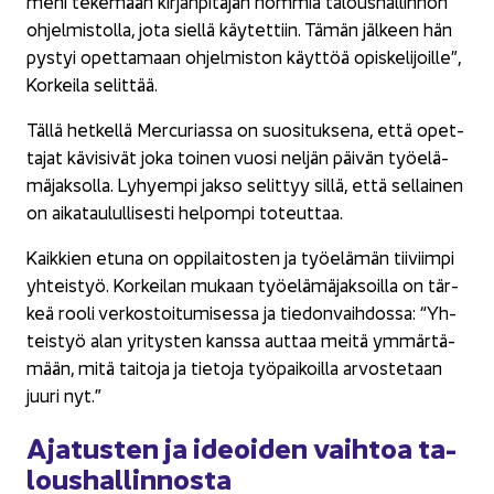
meni te­ke­mään kir­jan­pi­tä­jän hom­mia ta­lous­hal­lin­non
oh­jel­mis­tol­la, jota siel­lä käy­tet­tiin. Tämän jäl­keen hän
pys­tyi opet­ta­maan oh­jel­mis­ton käyt­töä opis­ke­li­joil­le”,
Kor­kei­la se­lit­tää.
Tällä het­kel­lä Mercu­rias­sa on suo­si­tuk­se­na, että opet­
ta­jat kä­vi­si­vät joka toi­nen vuosi nel­jän päi­vän työ­elä­
mä­jak­sol­la. Ly­hyem­pi jakso se­lit­tyy sillä, että sel­lai­nen
on ai­ka­tau­lul­li­ses­ti hel­pom­pi to­teut­taa.
Kaik­kien etuna on op­pi­lai­tos­ten ja työ­elä­män tii­viim­pi
yh­teis­työ. Kor­kei­lan mu­kaan työ­elä­mä­jak­soil­la on tär­
keä rooli ver­kos­toi­tu­mi­ses­sa ja tie­don­vaih­dos­sa: “Yh­
teis­työ alan yri­tys­ten kans­sa aut­taa meitä ym­mär­tä­
mään, mitä tai­to­ja ja tie­to­ja työ­pai­koil­la ar­vos­te­taan
juuri nyt.”
Aja­tus­ten ja ideoi­den vaih­toa ta­
lous­hal­lin­nos­ta