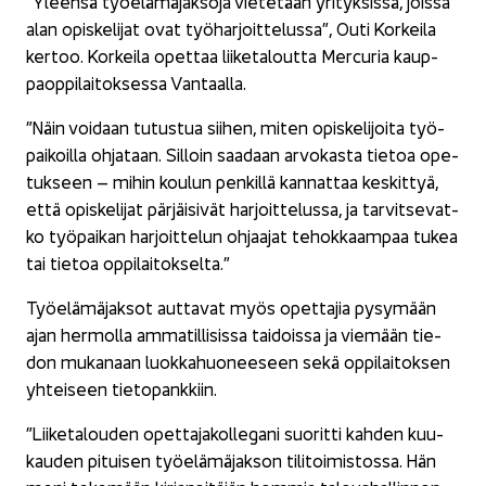
”Yleen­sä työ­elä­mä­jak­so­ja vie­te­tään yri­tyk­sis­sä, jois­sa
alan opis­ke­li­jat ovat työ­har­joit­te­lus­sa”, Outi Kor­kei­la
ker­too. Kor­kei­la opet­taa lii­ke­ta­lout­ta Mercu­ria kaup­
paop­pi­lai­tok­ses­sa Van­taal­la.
”Näin voi­daan tu­tus­tua sii­hen, miten opis­ke­li­joi­ta työ­
pai­koil­la oh­ja­taan. Sil­loin saa­daan ar­vo­kas­ta tie­toa ope­
tuk­seen – mihin kou­lun pen­kil­lä kan­nat­taa kes­kit­tyä,
että opis­ke­li­jat pär­jäi­si­vät har­joit­te­lus­sa, ja tar­vit­se­vat­
ko työ­pai­kan har­joit­te­lun oh­jaa­jat te­hok­kaam­paa tukea
tai tie­toa op­pi­lai­tok­sel­ta.”
Työ­elä­mä­jak­sot aut­ta­vat myös opet­ta­jia py­sy­mään
ajan her­mol­la am­ma­til­li­sis­sa tai­dois­sa ja vie­mään tie­
don mu­ka­naan luok­ka­huo­nee­seen sekä op­pi­lai­tok­sen
yh­tei­seen tie­to­pank­kiin.
”Lii­ke­ta­lou­den opet­ta­ja­kol­le­ga­ni suo­rit­ti kah­den kuu­
kau­den pi­tui­sen työ­elä­mä­jak­son ti­li­toi­mis­tos­sa. Hän