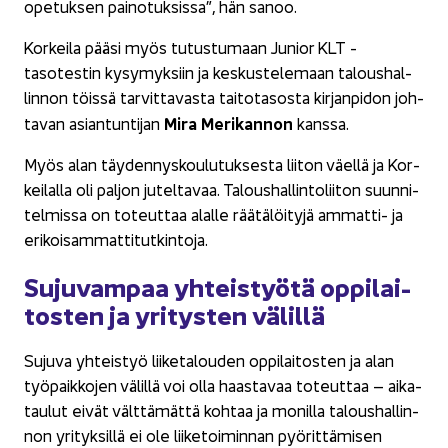
ope­tuk­sen pai­no­tuk­sis­sa”, hän sanoo.
Kor­kei­la pääsi myös tu­tus­tu­maan Ju­nior KLT -​
tasotestin ky­sy­myk­siin ja kes­kus­te­le­maan ta­lous­hal­
lin­non töis­sä tar­vit­ta­vas­ta tai­to­ta­sos­ta kir­jan­pi­don joh­
Mira Me­ri­kan­non
ta­van asian­tun­ti­jan
kans­sa.
Myös alan täy­den­nys­kou­lu­tuk­ses­ta lii­ton väel­lä ja Kor­
kei­lal­la oli pal­jon ju­tel­ta­vaa. Ta­lous­hal­lin­to­lii­ton suun­ni­
tel­mis­sa on to­teut­taa alal­le rää­tä­löi­ty­jä ammatti-​ ja
eri­koi­sam­mat­ti­tut­kin­to­ja.
Su­ju­vam­paa yh­teis­työ­tä op­pi­lai­
tos­ten ja yri­tys­ten vä­lil­lä
Su­ju­va yh­teis­työ lii­ke­ta­lou­den op­pi­lai­tos­ten ja alan
työ­paik­ko­jen vä­lil­lä voi olla haas­ta­vaa to­teut­taa – ai­ka­
tau­lut eivät vält­tä­mät­tä koh­taa ja mo­nil­la ta­lous­hal­lin­
non yri­tyk­sil­lä ei ole lii­ke­toi­min­nan pyö­rit­tä­mi­sen