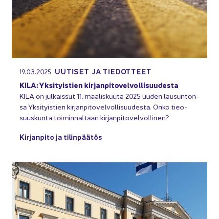
UU­TI­SET JA TIE­DOT­TEET
19.03.2025
KILA: Yk­si­tyis­tien kir­jan­pi­to­vel­vol­li­suu­des­ta
KILA on jul­kais­sut 11. maa­lis­kuu­ta 2025 uuden lausun­ton­
sa Yk­si­tyis­tien kir­jan­pi­to­vel­vol­li­suu­des­ta. Onko tie­o­
suus­kun­ta toi­min­nal­taan kir­jan­pi­to­vel­vol­li­nen?
Kir­jan­pi­to ja ti­lin­pää­tös