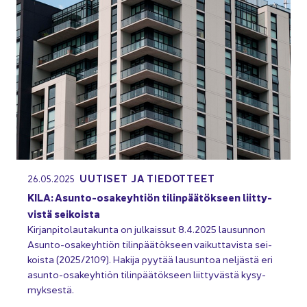
UU­TI­SET JA TIE­DOT­TEET
26.05.2025
KILA: Asunto-​osakeyhtiön ti­lin­pää­tök­seen liit­ty­
vis­tä sei­kois­ta
Kir­jan­pi­to­lau­ta­kun­ta on jul­kais­sut 8.4.2025 lausun­non
Asunto-​osakeyhtiön ti­lin­pää­tök­seen vai­kut­ta­vis­ta sei­
kois­ta (2025/2109). Ha­ki­ja pyy­tää lausun­toa nel­jäs­tä eri
asunto-​osakeyhtiön ti­lin­pää­tök­seen liit­ty­väs­tä ky­sy­
myk­ses­tä.