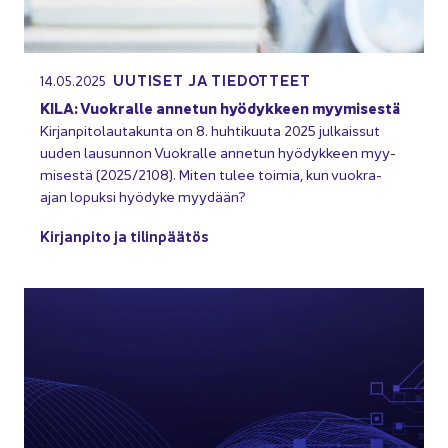
UU­TI­SET JA TIE­DOT­TEET
14.05.2025
KILA: Vuo­kral­le an­ne­tun hyö­dyk­keen myy­mi­ses­tä
Kir­jan­pi­to­lau­ta­kun­ta on 8. huh­ti­kuu­ta 2025 jul­kais­sut
uuden lausun­non Vuo­kral­le an­ne­tun hyö­dyk­keen myy­
mi­ses­tä (2025/2108). Miten tulee toi­mia, kun vuokra-​
ajan lo­puk­si hyö­dy­ke myy­dään?
Kir­jan­pi­to ja ti­lin­pää­tös