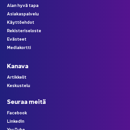
Alan hyvä tapa
Asia­kas­pal­ve­lu
Käyt­tö­eh­dot
Re­kis­te­ri­se­los­te
Eväs­teet
Me­dia­kort­ti
Ka­na­va
Ar­tik­ke­lit
Kes­kus­te­lu
Seu­raa meitä
Face­book
Lin­ke­dIn
You
Tube