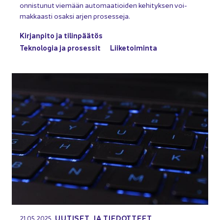
on­nis­tu­nut vie­mään au­to­maa­tioi­den ke­hi­tyk­sen voi­
mak­kaas­ti osak­si arjen pro­ses­se­ja.
Kir­jan­pi­to ja ti­lin­pää­tös
Tek­no­lo­gia ja pro­ses­sit
Lii­ke­toi­min­ta
UU­TI­SET JA TIE­DOT­TEET
21.05.2025