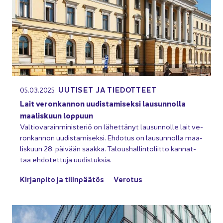
UU­TI­SET JA TIE­DOT­TEET
05.03.2025
Lait ve­ron­kan­non uu­dis­ta­mi­sek­si lausun­nol­la
maa­lis­kuun lop­puun
Val­tio­va­rain­mi­nis­te­riö on lä­het­tä­nyt lausun­nol­le lait ve­
ron­kan­non uu­dis­ta­mi­sek­si. Eh­do­tus on lausun­nol­la maa­
lis­kuun 28. päi­vään saak­ka. Ta­lous­hal­lin­to­liit­to kan­nat­
taa eh­do­tet­tu­ja uu­dis­tuk­sia.
Kir­jan­pi­to ja ti­lin­pää­tös
Ve­ro­tus