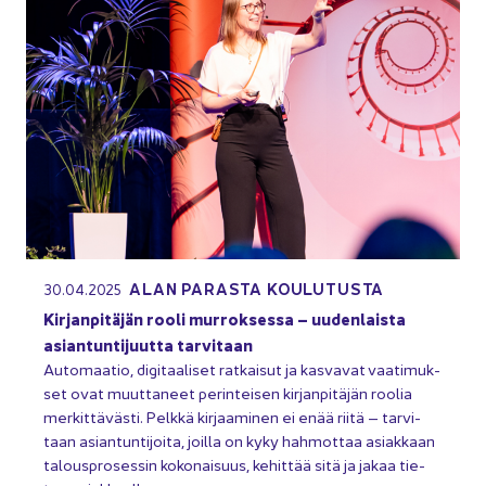
ALAN PA­RAS­TA KOU­LU­TUS­TA
30.04.2025
Kir­jan­pi­tä­jän rooli mur­rok­ses­sa – uu­den­lais­ta
asian­tun­ti­juut­ta tar­vi­taan
Au­to­maa­tio, di­gi­taa­li­set rat­kai­sut ja kas­va­vat vaa­ti­muk­
set ovat muut­ta­neet pe­rin­tei­sen kir­jan­pi­tä­jän roo­lia
mer­kit­tä­väs­ti. Pelk­kä kir­jaa­mi­nen ei enää riitä – tar­vi­
taan asian­tun­ti­joi­ta, joil­la on kyky hah­mot­taa asiak­kaan
ta­lous­pro­ses­sin ko­ko­nai­suus, ke­hit­tää sitä ja jakaa tie­