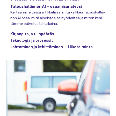
Ta­lous­hal­lin­non AI – osaa­mi­sa­na­lyy­si
Ker­taam­me tässä ar­tik­ke­lis­sa, mitä kaik­kea Ta­lous­hal­lin­
non AI osaa, mitä ai­neis­toa se hyö­dyn­tää ja miten ke­hi­
täm­me pal­ve­lua lä­hiai­koi­na.
Kir­jan­pi­to ja ti­lin­pää­tös
Tek­no­lo­gia ja pro­ses­sit
Joh­ta­mi­nen ja ke­hit­tä­mi­nen
Lii­ke­toi­min­ta