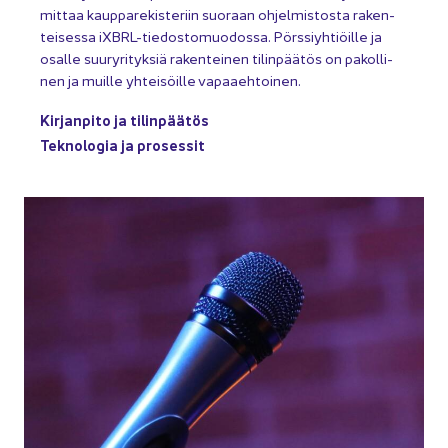
mit­taa kaup­pa­re­kis­te­riin suo­raan oh­jel­mis­tos­ta ra­ken­
tei­ses­sa iXBRL-​tiedostomuodossa. Pörs­siyh­tiöil­le ja
osal­le suu­ry­ri­tyk­siä ra­ken­tei­nen ti­lin­pää­tös on pa­kol­li­
nen ja muil­le yh­tei­söil­le va­paa­eh­toi­nen.
Kir­jan­pi­to ja ti­lin­pää­tös
Tek­no­lo­gia ja pro­ses­sit