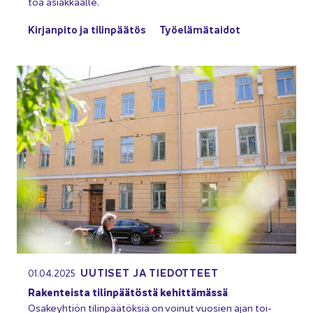
toa asiak­kaal­le.
Kir­jan­pi­to ja ti­lin­pää­tös
Työ­elä­mä­tai­dot
UU­TI­SET JA TIE­DOT­TEET
01.04.2025
Ra­ken­teis­ta ti­lin­pää­tös­tä ke­hit­tä­mäs­sä
Osa­keyh­tiön ti­lin­pää­tök­siä on voi­nut vuo­sien ajan toi­