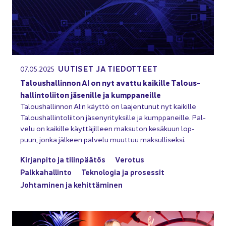
UU­TI­SET JA TIE­DOT­TEET
07.05.2025
Ta­lous­hal­lin­non AI on nyt avat­tu kai­kil­le Ta­lous­
hal­lin­to­lii­ton jä­se­nil­le ja kump­pa­neil­le
Ta­lous­hal­lin­non AI:n käyt­tö on laa­jen­tu­nut nyt kai­kil­le
Ta­lous­hal­lin­to­lii­ton jä­se­ny­ri­tyk­sil­le ja kump­pa­neil­le. Pal­
ve­lu on kai­kil­le käyt­tä­jil­leen mak­su­ton ke­sä­kuun lop­
puun, jonka jäl­keen pal­ve­lu muut­tuu mak­sul­li­sek­si.
Kir­jan­pi­to ja ti­lin­pää­tös
Ve­ro­tus
Palk­ka­hal­lin­to
Tek­no­lo­gia ja pro­ses­sit
Joh­ta­mi­nen ja ke­hit­tä­mi­nen