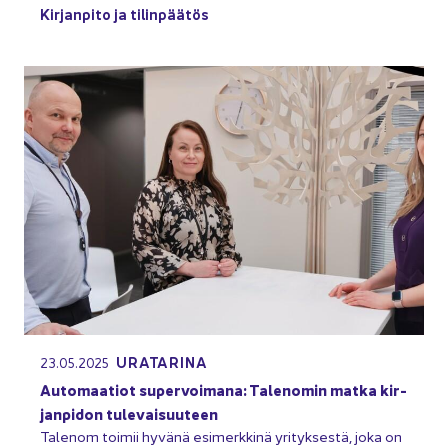
Kir­jan­pi­to ja ti­lin­pää­tös
URA­TA­RI­NA
23.05.2025
Au­to­maa­tiot su­per­voi­ma­na: Ta­le­no­min matka kir­
jan­pi­don tu­le­vai­suu­teen
Ta­le­nom toi­mii hy­vä­nä esi­merk­ki­nä yri­tyk­ses­tä, joka on