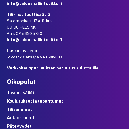
info@ta­lous­hal­lin­to­liit­to.fi
Tili-​instituuttisäätiö
Sa­lo­mon­ka­tu 17 A 11. krs
00100 HEL­SIN­KI
Puh. 09 6850 5750
info@ta­lous­hal­lin­to­liit­to.fi
Las­ku­tus­tie­dot
löy­dät Asiakaspalvelu-​sivulta
Verk­ko­kaup­pa­ti­lauk­sen pe­ruu­tus ku­lut­ta­jil­le
Oi­ko­po­lut
Jä­sen­si­säl­löt
Kou­lu­tuk­set ja ta­pah­tu­mat
Ti­li­sa­no­mat
Auk­to­ri­soin­ti
Pä­te­vyy­det