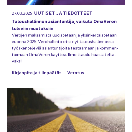
UU­TI­SET JA TIE­DOT­TEET
27.03.2025
Ta­lous­hal­lin­non asian­tun­ti­ja, vai­ku­ta Oma­Ve­ron
tu­le­viin muu­tok­siin
Ve­ro­jen mak­sa­mis­ta uu­dis­te­taan ja yk­sin­ker­tais­te­taan
vuon­na 2025. Ve­ro­hal­lin­to etsii nyt ta­lous­hal­lin­nos­sa
työs­ken­te­le­viä asian­tun­ti­joi­ta tes­taa­maan ja kom­men­
toi­maan Oma­Ve­ron käyt­töä. Il­moit­tau­du haas­ta­tel­ta­
vak­si!
Kir­jan­pi­to ja ti­lin­pää­tös
Ve­ro­tus