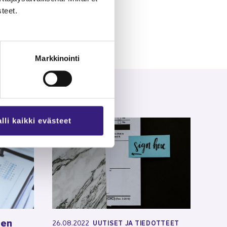
­teet.
Markkinointi
lli kaikki evästeet
­nen
26.08.2022
UU­TI­SET JA TIE­DOT­TEET