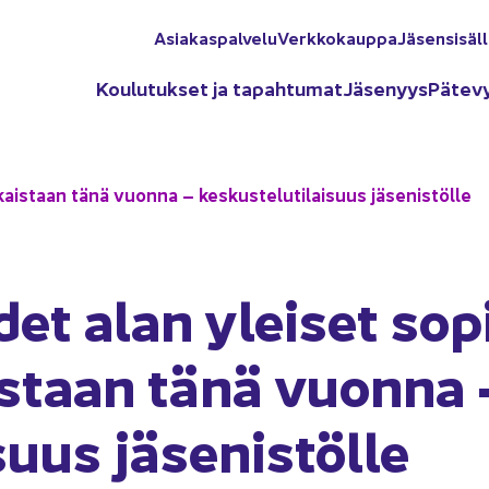
Asia­kas­pal­ve­lu
Verk­ko­kaup­pa
Jä­sen­si­säl­
Kou­lu­tuk­set ja ta­pah­tu­mat
Jä­se­nyys
Pä­te­v
s­taan tänä vuon­na – kes­kus­te­lu­ti­lai­suus jä­se­nis­töl­le
et alan ylei­set so­p
s­taan tänä vuon­na – 
suus jä­se­nis­töl­le