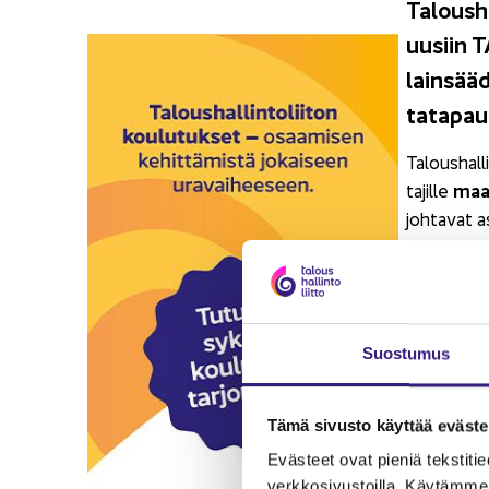
Ta­lous­h
uusiin TA
lain­sää
ta­ta­pau
Ta­lous­hal­
maa­
ta­jil­le
joh­ta­vat a
Ter­ve­tu­l
Voit liit­t
Suos­tu­mus
Edel­li
Tämä si­vus­to käyt­tää eväs­tei
Eväs­teet ovat pie­niä teks­ti­tie­do
verk­ko­si­vus­toil­la. Käy­täm­me 