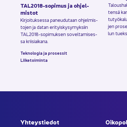
TAL2018-​sopimus ja oh­jel­
Ta­lous­hal
mis­tot
ten­sä kan
tu­työ­ka­lu
Kir­joi­tuk­ses­sa pa­neu­du­taan oh­jel­mis­
jen pro­se
to­jen ja datan eri­tyis­ky­sy­myk­siin
lun tuek­s
TAL2018-​sopimuksen so­vel­ta­mi­ses­
sa krii­siai­ka­na.
Tek­no­lo­gia ja pro­ses­sit
Lii­ke­toi­min­ta
Yh­teys­tie­dot
Oi­ko­po­