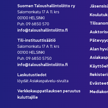
Suo­men Ta­lous­hal­lin­to­liit­to ry
Jä­sen­si­s
Sa­lo­mon­ka­tu 17 A 11. krs
Kou­lu­tuk
00100 HEL­SIN­KI
Ti­li­sa­no
Puh. 09 6850 570
info@ta­lous­hal­lin­to­liit­to.fi
Auk­to­ri­s
Pä­te­vyy
Tili-​instituuttisäätiö
Sa­lo­mon­ka­tu 17 A 11. krs
Alan hyv
00100 HEL­SIN­KI
Asia­kas­p
Puh. 09 6850 5750
info@ta­lous­hal­lin­to­liit­to.fi
Käyt­tö­e
Re­kis­te­ri
Las­ku­tus­tie­dot
löy­dät Asiakaspalvelu-​sivulta
Eväs­tee
Verk­ko­kaup­pa­ti­lauk­sen pe­ruu­tus
Me­dia­kor
ku­lut­ta­jil­le