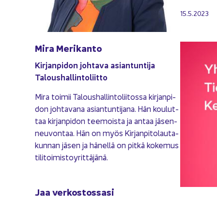
15.5.2023
Mira Me­ri­kan­to
Kir­jan­pi­don joh­ta­va asian­tun­ti­ja
Ta­lous­hal­lin­to­liit­to
Mira toi­mii Ta­lous­hal­lin­to­lii­tos­sa kir­jan­pi­
don joh­ta­va­na asian­tun­ti­ja­na. Hän kou­lut­
taa kir­jan­pi­don tee­mois­ta ja antaa jä­sen­
neu­von­taa. Hän on myös Kir­jan­pi­to­lau­ta­
kun­nan jäsen ja hä­nel­lä on pitkä ko­ke­mus
ti­li­toi­mis­to­y­rit­tä­jä­nä.
Jaa ver­kos­tos­sa­si