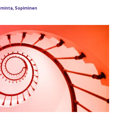
i­min­ta
,
So­pi­mi­nen