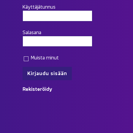
Käyttäjätunnus
Salasana
Muista minut
Re­kis­te­röi­dy