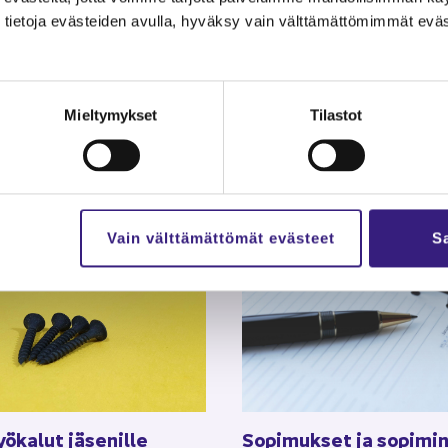
tie­to­ja eväs­tei­den avul­la, hy­väk­sy vain vält­tä­mät­tö­mim­mät eväs
Mieltymykset
Tilastot
Vain välttämättömät evästeet
Sa
ö­ka­lut jä­se­nil­le
So­pi­muk­set ja so­pi­mi