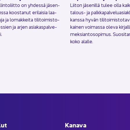
­lin­to­liit­to on yh­des­sä jä­sen­
Lii­ton jä­se­nil­lä tulee olla kai
s­sa koos­ta­nut eri­lai­sia laa­
talous-​ ja palk­ka­pal­ve­lua­siak
­ja ja lo­mak­kei­ta ti­li­toi­mis­to­
kans­sa hyvän ti­li­toi­mis­to­t
s­sien ja arjen asia­kas­pal­ve­
kai­nen voi­mas­sa oleva kir­jal­l
i.
mek­sian­to­so­pi­mus. Suo­si­t
koko alal­le.
lut
Ka­na­va