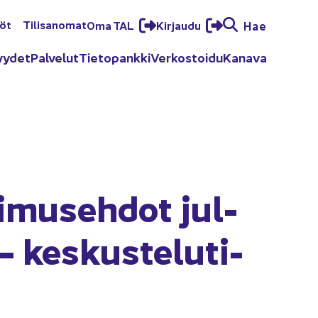
löt
Ti­li­sa­no­mat
Oma TAL
Kir­jau­du
Hae
yy­det
Pal­ve­lut
Tie­to­pank­ki
Ver­kos­toi­du
Ka­na­va
i­museh­dot jul­
kes­kus­te­lu­ti­