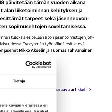
018 päi­vi­te­tään tämän vuo­den ai­ka­na
alan lii­ke­toi­min­nan ke­hi­tyk­sen ja
n esit­tä­mät tar­peet sekä jä­sen­neu­von­
ten so­pi­museh­to­jen so­vel­ta­mi­ses­sa.
n­nan tu­lok­sia esi­tel­lään lii­ton jä­sen­toi­mis­to­jen joh­
ti­lai­suu­des­sa. Työ­ryh­män työn jäl­keä esit­te­le­vät
Mikko Ak­se­lin
Tuo­mas Tah­va­nai­nen
en jä­se­net
ja
.
ehtojen si­säl­töön.
 kaut­ta.
Tie­to­ja
Seu­raa­va ar­tik­ke­li
eel­le kä­vi­jän vie­rail­les­sa eri
­jäys­tä­väl­li­se­nä. Mi­kä­li et