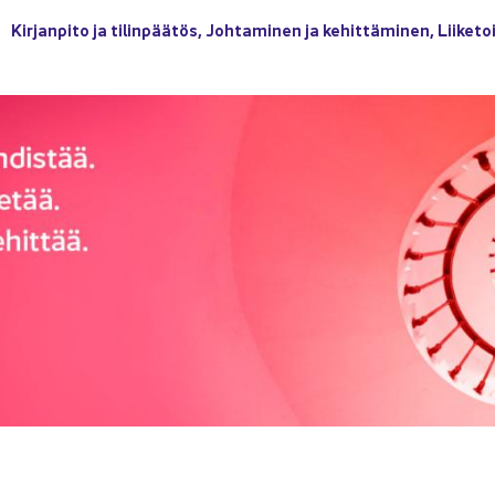
Kir­jan­pi­to ja ti­lin­pää­tös
,
Joh­ta­mi­nen ja ke­hit­tä­mi­nen
,
Lii­ke­to