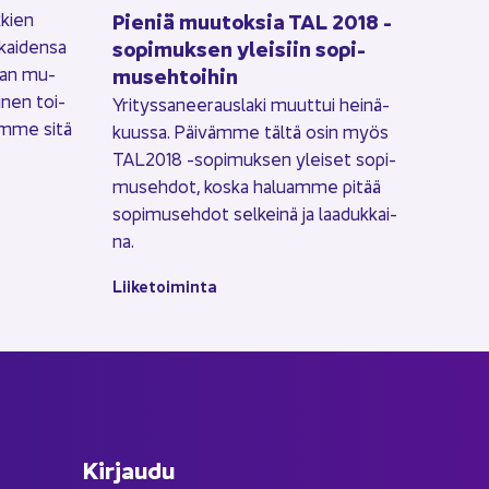
Pie­niä muu­tok­sia TAL 2018 -​
k­kien
sopimuksen ylei­siin so­pi­
­kai­den­sa
museh­toi­hin
a­van mu­
i­nen toi­
Yri­tys­sa­nee­raus­la­ki muut­tui hei­nä­
am­me sitä
kuus­sa. Päi­väm­me tältä osin myös
TAL2018 -​sopimuksen ylei­set so­pi­
museh­dot, koska ha­luam­me pitää
so­pi­museh­dot sel­kei­nä ja laa­duk­kai­
na.
Lii­ke­toi­min­ta
Kir­jau­du