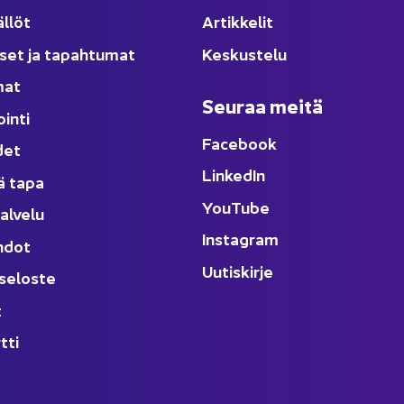
äl­löt
Ar­tik­ke­lit
­set ja ta­pah­tu­mat
Kes­kus­te­lu
­mat
Seu­raa meitä
oin­ti
Face­book
­det
Lin­ke­dIn
ä tapa
You
Tube
al­ve­lu
Ins­ta­gram
h­dot
Uu­tis­kir­je
­se­los­te
t
t­ti