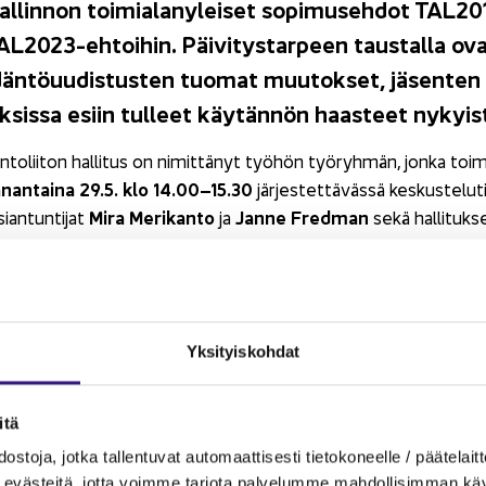
al­lin­non toi­mia­la­ny­lei­set so­pi­museh­dot TAL2
L2023-​ehtoihin. Päi­vi­tys­tar­peen taus­tal­la ovat 
­dän­tö­uu­dis­tus­ten tuo­mat muu­tok­set, jä­sen­te
k­sis­sa esiin tul­leet käy­tän­nön haas­teet ny­kyis­
lin­to­lii­ton hal­li­tus on ni­mit­tä­nyt työ­hön työ­ryh­män, jonka toi­mi
nan­tai­na 29.5. klo 14.00–15.30
jär­jes­tet­tä­väs­sä kes­kus­te­lu­
Mira Me­ri­kan­to
Janne Fred­man
sian­tun­ti­jat
ja
sekä hal­li­tuk­s
oa mu­kaan kes­kus­te­le­maan ja vai­kut­ta­maan TAL2023-​sopimus
yä kuun­te­le­maan ja kes­kus­te­le­maan ai­hees­ta tämän lin­kin
Yk­si­tyis­koh­dat
­nen ar­tik­ke­li
­tä
s­to­ja, jotka tal­len­tu­vat au­to­maat­ti­ses­ti tie­to­ko­neel­le / pää­te­lait­t
eväs­tei­tä, jotta voim­me tar­jo­ta pal­ve­lum­me mah­dol­li­sim­man käyt­tä