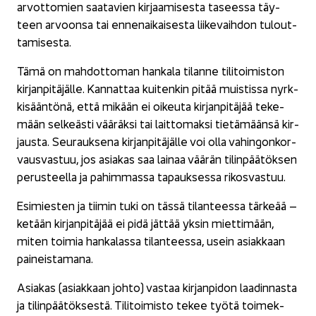
ar­vot­to­mien saa­ta­vien kir­jaa­mi­ses­ta ta­sees­sa täy­
teen ar­voon­sa tai en­nen­ai­kai­ses­ta lii­ke­vaih­don tu­lout­
ta­mi­ses­ta.
Tämä on mah­dot­to­man han­ka­la ti­lan­ne ti­li­toi­mis­ton
kir­jan­pi­tä­jäl­le. Kan­nat­taa kui­ten­kin pitää muis­tis­sa nyrk­
ki­sään­tö­nä, että mi­kään ei oi­keu­ta kir­jan­pi­tä­jää te­ke­
mään sel­keäs­ti vää­räk­si tai lait­to­mak­si tie­tä­mään­sä kir­
jaus­ta. Seu­rauk­se­na kir­jan­pi­tä­jäl­le voi olla va­hin­gon­kor­
vaus­vas­tuu, jos asia­kas saa lai­naa vää­rän ti­lin­pää­tök­sen
pe­rus­teel­la ja pa­him­mas­sa ta­pauk­ses­sa ri­kos­vas­tuu.
Esi­mies­ten ja tii­min tuki on tässä ti­lan­tees­sa tär­ke­ää –
ke­tään kir­jan­pi­tä­jää ei pidä jät­tää yksin miet­ti­mään,
miten toi­mia han­ka­las­sa ti­lan­tees­sa, usein asiak­kaan
pai­neis­ta­ma­na.
Asia­kas (asiak­kaan johto) vas­taa kir­jan­pi­don laa­din­nas­ta
ja ti­lin­pää­tök­ses­tä. Ti­li­toi­mis­to tekee työtä toi­mek­