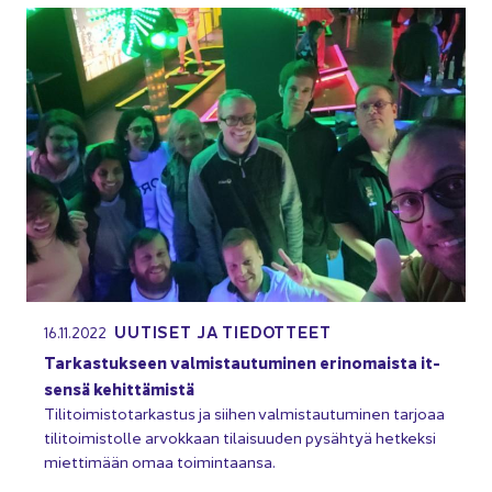
UU­TI­SET JA TIE­DOT­TEET
16.11.2022
Tar­kas­tuk­seen val­mis­tau­tu­mi­nen erin­omais­ta it­
sen­sä ke­hit­tä­mis­tä
Ti­li­toi­mis­to­tar­kas­tus ja sii­hen val­mis­tau­tu­mi­nen tar­jo­aa
ti­li­toi­mis­tol­le ar­vok­kaan ti­lai­suu­den py­säh­tyä het­kek­si
miet­ti­mään omaa toi­min­taan­sa.