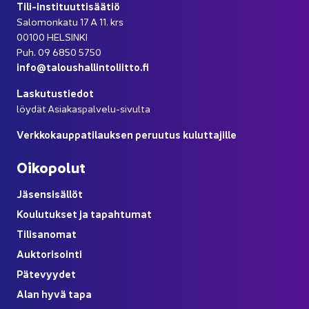
Tili-​instituuttisäätiö
Sa­lo­mon­ka­tu 17 A 11. krs
00100 HEL­SIN­KI
Puh. 09 6850 5750
info@ta­lous­hal­lin­to­liit­to.fi
Las­ku­tus­tie­dot
löy­dät Asiakaspalvelu-​sivulta
Verk­ko­kaup­pa­ti­lauk­sen pe­ruu­tus ku­lut­ta­jil­le
Oi­ko­po­lut
Jä­sen­si­säl­löt
Kou­lu­tuk­set ja ta­pah­tu­mat
Ti­li­sa­no­mat
Auk­to­ri­soin­ti
Pä­te­vyy­det
Alan hyvä tapa