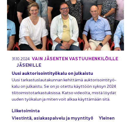
VAIN JÄ­SEN­TEN VAS­TUU­HEN­KI­LÖIL­LE
31.10.2024
JÄ­SE­NIL­LE
Uusi auk­to­ri­soin­ti­työ­ka­lu on jul­kais­tu
Uusi tar­kas­tus­lau­ta­kun­nan ke­hit­tä­mä auk­to­ri­soin­ti­työ­
ka­lu on jul­kais­tu. Se on jo otet­tu käyt­töön syk­syn 2024
ti­li­toi­mis­to­tar­kas­tuk­sis­sa. Katso vi­deol­ta, mistä löy­dät
uuden työ­ka­lun ja miten voit alkaa käyt­tä­mään sitä.
Lii­ke­toi­min­ta
Vies­tin­tä, asia­kas­pal­ve­lu ja myyn­ti­työ
Ylei­nen