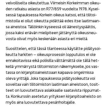
vel­vol­li­sel­ta oi­keu­tet­tua. Vii­mei­sin Kor­keim­man oi­keu­
den rat­kai­su asias­ta on R77/859 vuo­del­ta 1978. Ky­sei­
ses­sä ta­pauk­ses­sa Kor­kein oi­keus kat­soi, että ti­li­toi­
mis­tol­la ei ollut oi­keut­ta pi­dät­tää edes itse laa­ti­maan­
sa ai­neis­toa. Täl­löin­kin ky­sees­sä oli ää­nes­tys­pää­tös,
jossa kaksi eriä­vän mie­li­pi­teen jät­tä­nyt­tä oi­keus­neu­
vos­ta oli­vat myös kes­ke­nään asias­ta eri miel­tä.
Suo­sit­te­len, että tässä ti­lan­tees­sa käy­tät­te pi­dä­ty­soi­
keut­ta har­ki­ten – oi­keus­pro­ses­sin lop­pu­tu­los ei ole
en­na­koi­ta­vis­sa eikä po­lii­sil­la vält­tä­mät­tä ole tällä het­
kel­lä ym­mär­rys­tä ti­li­toi­mis­ton nä­ke­myk­sel­le, jos vas­
tas­sa on kir­jan­pi­toai­neis­to­aan kai­paa­va on­gel­mis­sa
oleva yrit­tä­jä. Joka ta­pauk­ses­sa pi­dä­ty­soi­keut­ta voi
so­vel­taa vain ti­li­toi­mis­ton laa­ti­maan ai­neis­toon, to­sit­
teet on luo­vu­tet­ta­va asiak­kaal­le saa­ta­vis­ta riip­pu­mat­
ta. Kon­kurs­siin ase­te­tun yri­tyk­sen kir­jan­pi­toai­neis­to on
myös aina luo­vu­tet­ta­va pe­sän­hoi­ta­jal­le.