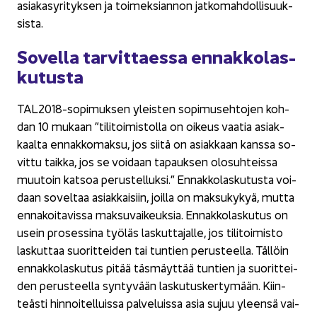
asia­kas­yri­tyk­sen ja toi­mek­sian­non jat­ko­mah­dol­li­suuk­
sis­ta.
So­vel­la tar­vit­taes­sa en­nak­ko­las­
ku­tus­ta
TAL2018-​sopimuksen yleis­ten so­pi­museh­to­jen koh­
dan 10 mu­kaan ”ti­li­toi­mis­tol­la on oi­keus vaa­tia asiak­
kaal­ta en­nak­ko­mak­su, jos siitä on asiak­kaan kans­sa so­
vit­tu taik­ka, jos se voi­daan ta­pauk­sen olo­suh­teis­sa
muu­toin kat­soa pe­rus­tel­luk­si.” En­nak­ko­las­ku­tus­ta voi­
daan so­vel­taa asiak­kai­siin, joil­la on mak­su­ky­kyä, mutta
en­na­koi­ta­vis­sa mak­su­vai­keuk­sia. En­nak­ko­las­ku­tus on
usein pro­ses­si­na työ­läs las­kut­ta­jal­le, jos ti­li­toi­mis­to
las­kut­taa suo­rit­tei­den tai tun­tien pe­rus­teel­la. Täl­löin
en­nak­ko­las­ku­tus pitää täs­mäyt­tää tun­tien ja suo­rit­tei­
den pe­rus­teel­la syn­ty­vään las­ku­tus­ker­ty­mään. Kiin­
teäs­ti hin­noi­tel­luis­sa pal­ve­luis­sa asia sujuu yleen­sä vai­