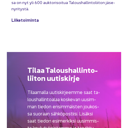
sa on nyt yli 600 auk­to­ri­soi­tua Ta­lous­hal­lin­to­lii­ton jä­se­
ny­ri­tys­tä.
Lii­ke­toi­min­ta
Tilaa Ta­lous­hal­lin­to­
lii­ton uu­tis­kir­je
Ti­laa­mal­la uu­tis­kir­jeem­me saat ta­
lous­hal­lin­toa­laa kos­ke­van uusim­
man tie­don en­sim­mäis­ten jou­kos­
sa suo­raan säh­kö­pos­tii­si. Li­säk­si
saat tie­don esi­mer­kik­si uusim­mis­
ta kou­lu­tuk­sis­tam­me ja ta­pah­tu­