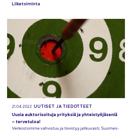
Lii­ke­toi­min­ta
UU­TI­SET JA TIE­DOT­TEET
21.04.2022
Uusia auk­to­ri­soi­tu­ja yri­tyk­siä ja yh­teis­työ­jä­se­niä
– ter­ve­tu­loa!
Ver­kos­tom­me vah­vis­tuu ja tii­vis­tyy jat­ku­vas­ti; Suo­mes­