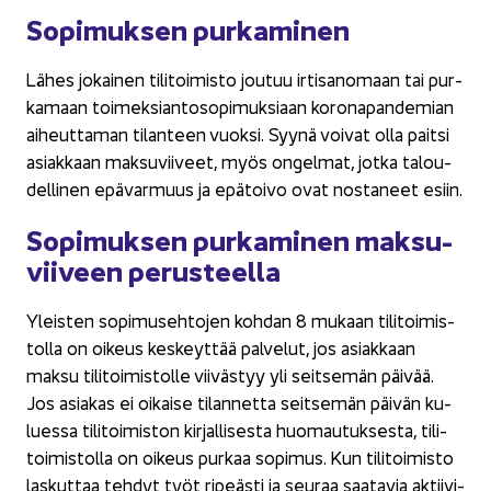
So­pi­muk­sen pur­ka­mi­nen
Lähes jo­kai­nen ti­li­toi­mis­to jou­tuu ir­ti­sa­no­maan tai pur­
ka­maan toi­mek­sian­to­so­pi­muk­si­aan ko­ro­na­pan­de­mian
ai­heut­ta­man ti­lan­teen vuok­si. Syynä voi­vat olla pait­si
asiak­kaan mak­su­vii­veet, myös on­gel­mat, jotka ta­lou­
del­li­nen epä­var­muus ja epä­toi­vo ovat nos­ta­neet esiin.
So­pi­muk­sen pur­ka­mi­nen mak­su­
vii­veen pe­rus­teel­la
Yleis­ten so­pi­museh­to­jen koh­dan 8 mu­kaan ti­li­toi­mis­
tol­la on oi­keus kes­keyt­tää pal­ve­lut, jos asiak­kaan
maksu ti­li­toi­mis­tol­le vii­väs­tyy yli seit­se­män päi­vää.
Jos asia­kas ei oi­kai­se ti­lan­net­ta seit­se­män päi­vän ku­
lues­sa ti­li­toi­mis­ton kir­jal­li­ses­ta huo­mau­tuk­ses­ta, ti­li­
toi­mis­tol­la on oi­keus pur­kaa so­pi­mus. Kun ti­li­toi­mis­to
las­kut­taa teh­dyt työt ri­peäs­ti ja seu­raa saa­ta­via ak­tii­vi­