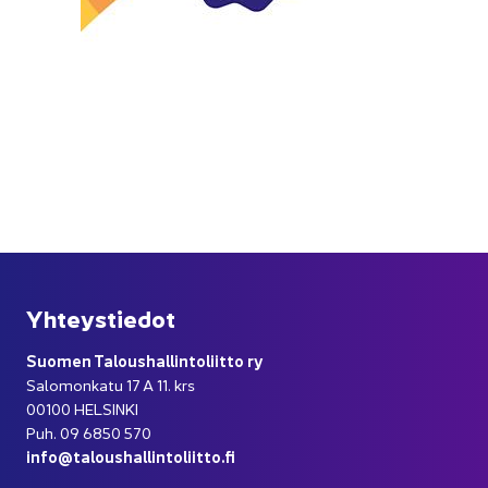
Yh­teys­tie­dot
Suo­men Ta­lous­hal­lin­to­liit­to ry
Sa­lo­mon­ka­tu 17 A 11. krs
00100 HEL­SIN­KI
Puh. 09 6850 570
info@ta­lous­hal­lin­to­liit­to.fi