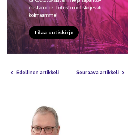
mis­tam­me. Tu­tus­tu uu­tis­kir­je­va­li­
koi­maam­me!
Tilaa uu­tis­kir­je
Edel­li­nen ar­tik­ke­li
Seu­raa­va ar­tik­ke­li