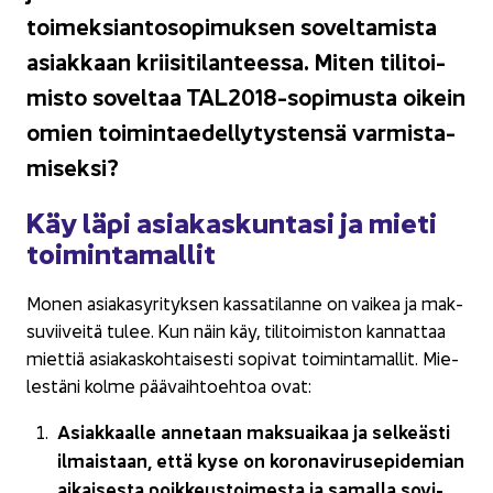
toimeksiantosopimuksen so­vel­ta­mis­ta
asiak­kaan krii­si­ti­lan­tees­sa. Miten ti­li­toi­
mis­to so­vel­taa TAL2018-​sopimusta oi­kein
omien toi­min­tae­del­ly­tys­ten­sä var­mis­ta­
mi­sek­si?
Käy läpi asia­kas­kun­ta­si ja mieti
toi­min­ta­mal­lit
Monen asia­kas­yri­tyk­sen kas­sa­ti­lan­ne on vai­kea ja mak­
su­vii­vei­tä tulee. Kun näin käy, ti­li­toi­mis­ton kan­nat­taa
miet­tiä asia­kas­koh­tai­ses­ti so­pi­vat toi­min­ta­mal­lit. Mie­
les­tä­ni kolme pää­vaih­toeh­toa ovat:
Asiak­kaal­le an­ne­taan mak­suai­kaa ja sel­keäs­ti
il­mais­taan, että kyse on ko­ro­na­vi­ruse­pi­de­mian
ai­kai­ses­ta poik­keus­toi­mes­ta ja sa­mal­la so­vi­