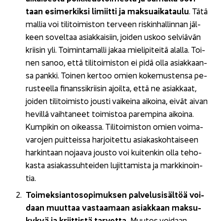
taan esi­mer­kik­si li­miit­ti ja mak­suai­ka­tau­lu
. Tätä
mal­lia voi ti­li­toi­mis­ton ter­veen ris­kin­hal­lin­nan jäl­
keen so­vel­taa asiak­kai­siin, joi­den uskoo sel­viä­vän
krii­sin yli. Toi­min­ta­mal­li jakaa mie­li­pi­tei­tä alal­la. Toi­
nen sanoo, että ti­li­toi­mis­ton ei pidä olla asiak­kaan­
sa pank­ki. Toi­nen ker­too omien ko­ke­mus­ten­sa pe­
rus­teel­la fi­nans­si­krii­sin ajoil­ta, että ne asiak­kaat,
joi­den ti­li­toi­mis­to jous­ti vai­kei­na ai­koi­na, eivät aivan
he­vil­lä vaih­ta­neet toi­mis­toa pa­rem­pi­na ai­koi­na.
Kum­pi­kin on oi­keas­sa. Ti­li­toi­mis­ton omien voi­ma­
va­ro­jen puit­teis­sa har­joi­tet­tu asia­kas­koh­tai­seen
har­kin­taan no­jaa­va jous­to voi kui­ten­kin olla te­ho­
kas­ta asia­kas­suh­tei­den lu­jit­ta­mis­ta ja mark­ki­noin­
tia.
Toi­mek­sian­to­so­pi­muk­sen pal­ve­lusi­säl­töä voi­
daan muut­taa vas­taa­maan asiak­kaan mak­su­
ky­kyä ja kriit­tis­tä tar­vet­ta.
Muu­tos voi­daan