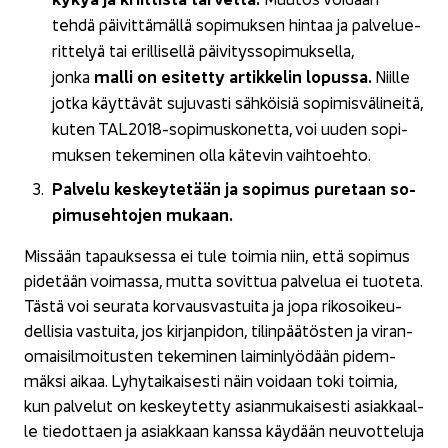
tehdä päi­vit­tä­mäl­lä so­pi­muk­sen hin­taa ja pal­ve­lue­
rit­te­lyä tai eril­li­sel­lä päi­vi­tys­so­pi­muk­sel­la,
malli on esi­tet­ty ar­tik­ke­lin lo­pus­sa.
jonka
Niil­le
jotka käyt­tä­vät su­ju­vas­ti säh­köi­siä so­pi­mis­vä­li­nei­tä,
kuten TAL2018-​sopimuskonetta, voi uuden so­pi­
muk­sen te­ke­mi­nen olla kä­te­vin vaih­toeh­to.
Pal­ve­lu kes­key­te­tään ja so­pi­mus pu­re­taan so­
pi­museh­to­jen mu­kaan.
Mis­sään ta­pauk­ses­sa ei tule toi­mia niin, että so­pi­mus
pi­de­tään voi­mas­sa, mutta so­vit­tua pal­ve­lua ei tuo­te­ta.
Tästä voi seu­ra­ta kor­vaus­vas­tui­ta ja jopa ri­ko­soi­keu­
del­li­sia vas­tui­ta, jos kir­jan­pi­don, ti­lin­pää­tös­ten ja vi­ran­
omai­sil­moi­tus­ten te­ke­mi­nen lai­min­lyö­dään pi­dem­
mäk­si aikaa. Ly­hy­tai­kai­ses­ti näin voi­daan toki toi­mia,
kun pal­ve­lut on kes­key­tet­ty asian­mu­kai­ses­ti asiak­kaal­
le tie­dot­taen ja asiak­kaan kans­sa käy­dään neu­vot­te­lu­ja