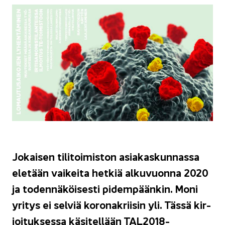
Jo­kai­sen ti­li­toi­mis­ton asia­kas­kun­nas­sa
ele­tään vai­kei­ta het­kiä al­ku­vuon­na 2020
ja to­den­nä­köi­ses­ti pi­dem­pään­kin. Moni
yri­tys ei sel­viä ko­ro­na­krii­sin yli. Tässä kir­
joi­tuk­ses­sa kä­si­tel­lään TAL2018-​