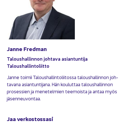
Janne Fred­man
Ta­lous­hal­lin­non joh­ta­va asian­tun­ti­ja
Ta­lous­hal­lin­to­liit­to
Janne toi­mii Ta­lous­hal­lin­to­lii­tos­sa ta­lous­hal­lin­non joh­
ta­va­na asian­tun­ti­ja­na. Hän kou­lut­taa ta­lous­hal­lin­non
pro­ses­sien ja me­ne­tel­mien tee­mois­ta ja antaa myös
jä­sen­neu­von­taa.
Jaa ver­kos­tos­sa­si