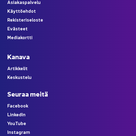
Asia­kas­pal­ve­lu
Käyt­tö­eh­dot
Re­kis­te­ri­se­los­te
Eväs­teet
Me­dia­kort­ti
Ka­na­va
Ar­tik­ke­lit
Kes­kus­te­lu
Seu­raa meitä
Face­book
Lin­ke­dIn
You
Tube
Ins­ta­gram