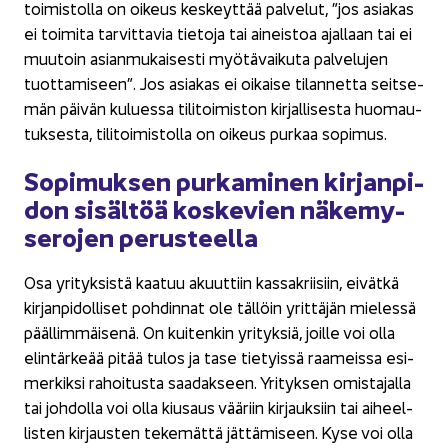
toi­mis­tol­la on oi­keus kes­keyt­tää pal­ve­lut, ”jos asia­kas
ei toi­mi­ta tar­vit­ta­via tie­to­ja tai ai­neis­toa ajal­laan tai ei
muu­toin asian­mu­kai­ses­ti myö­tä­vai­ku­ta pal­ve­lu­jen
tuot­ta­mi­seen”. Jos asia­kas ei oi­kai­se ti­lan­net­ta seit­se­
män päi­vän ku­lues­sa ti­li­toi­mis­ton kir­jal­li­ses­ta huo­mau­
tuk­ses­ta, ti­li­toi­mis­tol­la on oi­keus pur­kaa so­pi­mus.
So­pi­muk­sen pur­ka­mi­nen kir­jan­pi­
don si­säl­töä kos­ke­vien nä­ke­my­
se­ro­jen pe­rus­teel­la
Osa yri­tyk­sis­tä kaa­tuu akuut­tiin kas­sa­krii­siin, ei­vät­kä
kir­jan­pi­dol­li­set poh­din­nat ole täl­löin yrit­tä­jän mie­les­sä
pääl­lim­mäi­se­nä. On kui­ten­kin yri­tyk­siä, joil­le voi olla
elin­tär­ke­ää pitää tulos ja tase tie­tyis­sä raa­meis­sa esi­
mer­kik­si ra­hoi­tus­ta saa­dak­seen. Yri­tyk­sen omis­ta­jal­la
tai joh­dol­la voi olla kiusaus vää­riin kir­jauk­siin tai ai­heel­
lis­ten kir­jaus­ten te­ke­mät­tä jät­tä­mi­seen. Kyse voi olla