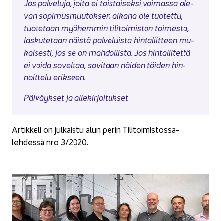
Jos pal­ve­lu­ja, joita ei tois­tai­sek­si voi­mas­sa ole­
van so­pi­mus­muu­tok­sen ai­ka­na ole tuo­tet­tu,
tuo­te­taan myö­hem­min ti­li­toi­mis­ton toi­mes­ta,
las­ku­te­taan näis­tä pal­ve­luis­ta hin­ta­liit­teen mu­
kai­ses­ti, jos se on mah­dol­lis­ta. Jos hin­ta­lii­tet­tä
ei voida so­vel­taa, so­vi­taan näi­den töi­den hin­
noit­te­lu erik­seen.
Päi­väyk­set ja al­le­kir­joi­tuk­set
Ar­tik­ke­li on jul­kais­tu alun perin Tilitoimistossa-​
lehdessä nro 3/2020.