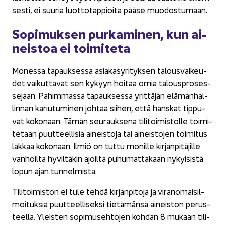
ses­ti, ei suu­ria luot­to­tap­pioi­ta pääse muo­dos­tu­maan.
So­pi­muk­sen pur­ka­mi­nen, kun ai­
neis­toa ei toi­mi­te­ta
Mo­nes­sa ta­pauk­ses­sa asia­kas­yri­tyk­sen ta­lous­vai­keu­
det vai­kut­ta­vat sen ky­kyyn hoi­taa omia ta­lous­pro­ses­
se­jaan. Pa­him­mas­sa ta­pauk­ses­sa yrit­tä­jän elä­män­hal­
lin­nan ka­riu­tu­mi­nen joh­taa sii­hen, että hans­kat tip­pu­
vat ko­ko­naan. Tämän seu­rauk­se­na ti­li­toi­mis­tol­le toi­mi­
te­taan puut­teel­li­sia ai­neis­to­ja tai ai­neis­to­jen toi­mi­tus
lak­kaa ko­ko­naan. Ilmiö on tuttu mo­nil­le kir­jan­pi­tä­jil­le
van­hoil­ta hy­vil­tä­kin ajoil­ta pu­hu­mat­ta­kaan ny­kyi­sis­tä
lopun ajan tun­nel­mis­ta.
Ti­li­toi­mis­ton ei tule tehdä kir­jan­pi­to­ja ja vi­ran­omai­sil­
moi­tuk­sia puut­teel­li­sek­si tie­tä­män­sä ai­neis­ton pe­rus­
teel­la. Yleis­ten so­pi­museh­to­jen koh­dan 8 mu­kaan ti­li­