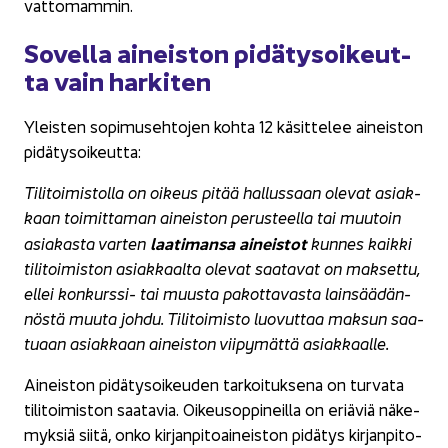
vat­to­mam­min.
So­vel­la ai­neis­ton pi­dä­ty­soi­keut­
ta vain har­ki­ten
Yleis­ten so­pi­museh­to­jen kohta 12 kä­sit­te­lee ai­neis­ton
pi­dä­ty­soi­keut­ta:
Ti­li­toi­mis­tol­la on oi­keus pitää hal­lus­saan ole­vat asiak­
kaan toi­mit­ta­man ai­neis­ton pe­rus­teel­la tai muu­toin
laa­ti­man­sa ai­neis­tot
asia­kas­ta var­ten
kun­nes kaik­ki
ti­li­toi­mis­ton asiak­kaal­ta ole­vat saa­ta­vat on mak­set­tu,
ellei konkurssi-​ tai muus­ta pa­kot­ta­vas­ta lain­sää­dän­
nös­tä muuta johdu. Ti­li­toi­mis­to luo­vut­taa mak­sun saa­
tu­aan asiak­kaan ai­neis­ton vii­py­mät­tä asiak­kaal­le.
Ai­neis­ton pi­dä­ty­soi­keu­den tar­koi­tuk­se­na on tur­va­ta
ti­li­toi­mis­ton saa­ta­via. Oi­keus­op­pi­neil­la on eriä­viä nä­ke­
myk­siä siitä, onko kir­jan­pi­toai­neis­ton pi­dä­tys kir­jan­pi­to­