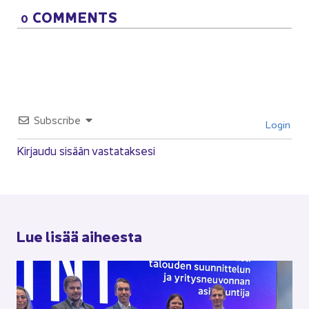
COM­MENTS
0
Subsc­ri­be
Login
Kir­jau­du si­sään vas­ta­tak­se­si
Lue lisää ai­hees­ta