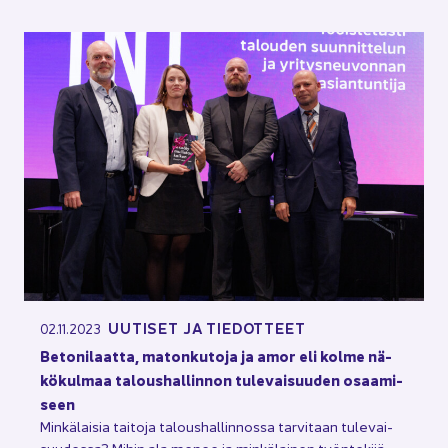
UU­TI­SET JA TIE­DOT­TEET
02.11.2023
Be­to­ni­laat­ta, ma­ton­ku­to­ja ja amor eli kolme nä­
kö­kul­maa ta­lous­hal­lin­non tu­le­vai­suu­den osaa­mi­
seen
Min­kä­lai­sia tai­to­ja ta­lous­hal­lin­nos­sa tar­vi­taan tu­le­vai­