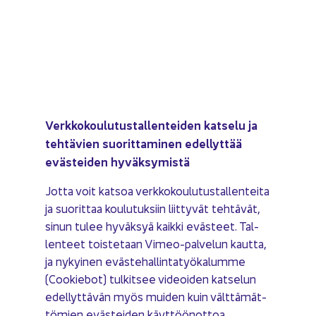
Verk­ko­kou­lu­tus­tal­len­tei­den kat­se­lu ja
teh­tä­vien suo­rit­ta­mi­nen edel­lyt­tää
eväs­tei­den hy­väk­sy­mis­tä
Jotta voit kat­soa verk­ko­kou­lu­tus­tal­len­tei­ta
ja suo­rit­taa kou­lu­tuk­siin liit­ty­vät teh­tä­vät,
sinun tulee hy­väk­syä kaik­ki eväs­teet. Tal­
len­teet tois­te­taan Vimeo-​palvelun kaut­ta,
ja ny­kyi­nen eväs­te­hal­lin­ta­työ­ka­lum­me
(Coo­kie­bot) tul­kit­see vi­deoi­den kat­se­lun
edel­lyt­tä­vän myös mui­den kuin vält­tä­mät­
tö­mien eväs­tei­den käyt­töön­ot­toa.