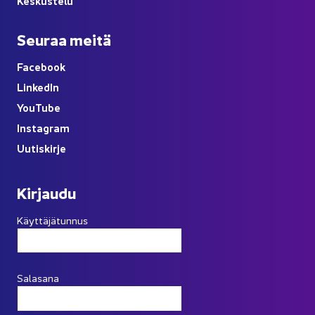
Kes­kus­te­lu
Seu­raa meitä
Face­book
Lin­ke­dIn
You
Tube
Ins­ta­gram
Uu­tis­kir­je
Kir­jau­du
Käyttäjätunnus
Salasana