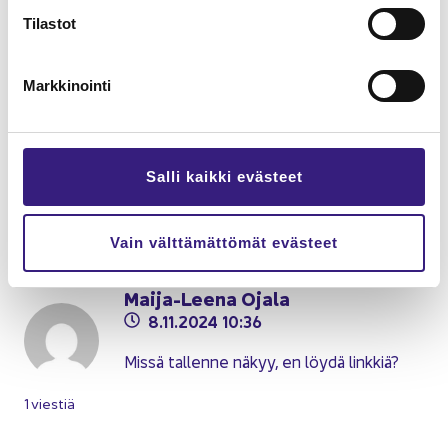
ta
Tilastot
Markkinointi
Pa­nee­li­kes­kus­te­lun tal­len­ne:
Salli kaikki evästeet
Esi­merk­ke­jä ja työ­vä­li­nei­tä te­ko­
ä­lys­tä ta­lous­hal­lin­non ar­jes­sa
Vain välttämättömät evästeet
Maija-​Leena Ojala
8.11.2024 10:36
Missä tal­len­ne näkyy, en löydä link­kiä?
1 vies­tiä