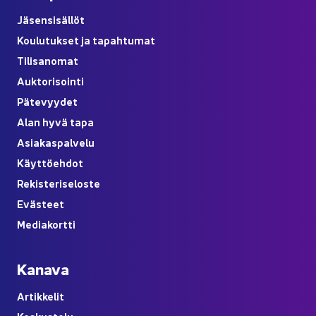
Jä­sen­si­säl­löt
Kou­lu­tuk­set ja ta­pah­tu­mat
Ti­li­sa­no­mat
Auk­to­ri­soin­ti
Pä­te­vyy­det
Alan hyvä tapa
Asia­kas­pal­ve­lu
Käyt­tö­eh­dot
Re­kis­te­ri­se­los­te
Eväs­teet
Me­dia­kort­ti
Ka­na­va
Ar­tik­ke­lit