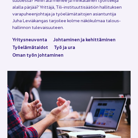
suu­des­sa? Mihin ala menee ja min­kä­lai­nen työn­te­ki­jä
alal­la pär­jää? Yrit­tä­jä, Tili-​instituuttisäätiön hal­li­tuk­sen
va­ra­pu­heen­joh­ta­ja ja työ­elä­mä­tai­to­jen asian­tun­ti­ja
Juha Le­viä­kan­gas tar­joi­lee kolme nä­kö­kul­maa ta­lous­
hal­lin­non tu­le­vai­suu­teen.
Yri­tys­neu­von­ta
Joh­ta­mi­nen ja ke­hit­tä­mi­nen
Työ­elä­mä­tai­dot
Työ ja ura
Oman työn joh­ta­mi­nen