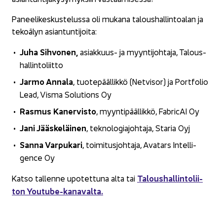
Pa­nee­li­kes­kus­te­lus­sa oli mu­ka­na ta­lous­hal­lin­toa­lan ja
te­ko­ä­lyn asian­tun­ti­joi­ta:
Juha Sih­vo­nen,
asiakkuus-​ ja myyn­ti­joh­ta­ja, Ta­lous­
hal­lin­to­liit­to
Jarmo An­na­la
, tuo­te­pääl­lik­kö (Net­vi­sor) ja Port­fo­lio
Lead, Visma So­lu­tions Oy
Ras­mus Ka­ner­vis­to
, myyn­ti­pääl­lik­kö, Fa­bricAI Oy
Jani Jääs­ke­läi­nen
, tek­no­lo­gia­joh­ta­ja, Sta­ria Oyj
Sanna Var­pu­ka­ri
, toi­mi­tus­joh­ta­ja, Ava­tars In­tel­li­
gence Oy
Ta­lous­hal­lin­to­lii­
Katso tal­len­ne upo­tet­tu­na alta tai
ton Youtube-​kanavalta.