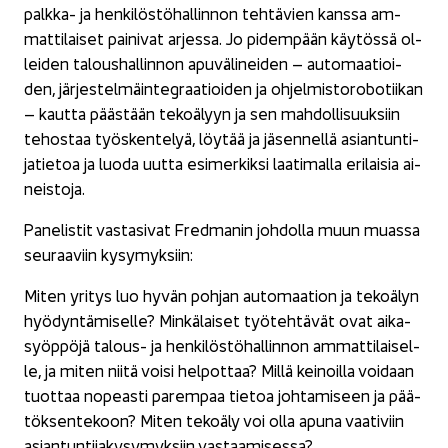
palkka-​ ja hen­ki­lös­tö­hal­lin­non teh­tä­vien kans­sa am­
mat­ti­lai­set pai­ni­vat ar­jes­sa. Jo pi­dem­pään käy­tös­sä ol­
lei­den ta­lous­hal­lin­non apu­vä­li­nei­den – au­to­maa­tioi­
den, jär­jes­tel­mäin­te­graa­tioi­den ja oh­jel­mis­to­ro­bo­tii­kan
– kaut­ta pääs­tään te­ko­ä­lyyn ja sen mah­dol­li­suuk­siin
te­hos­taa työs­ken­te­lyä, löy­tää ja jä­sen­nel­lä asian­tun­ti­
ja­tie­toa ja luoda uutta esi­mer­kik­si laa­ti­mal­la eri­lai­sia ai­
neis­to­ja.
Pa­ne­lis­tit vas­ta­si­vat Fred­ma­nin joh­dol­la muun muas­sa
seu­raa­viin ky­sy­myk­siin:
Miten yri­tys luo hyvän poh­jan au­to­maa­tion ja te­ko­ä­lyn
hyö­dyn­tä­mi­sel­le? Min­kä­lai­set työ­teh­tä­vät ovat ai­ka­
syöp­pö­jä talous-​ ja hen­ki­lös­tö­hal­lin­non am­mat­ti­lai­sel­
le, ja miten niitä voisi hel­pot­taa? Millä kei­noil­la voi­daan
tuot­taa no­peas­ti pa­rem­paa tie­toa joh­ta­mi­seen ja pää­
tök­sen­te­koon? Miten te­ko­ä­ly voi olla apuna vaa­ti­viin
asian­tun­ti­ja­ky­sy­myk­siin vas­taa­mi­ses­sa?