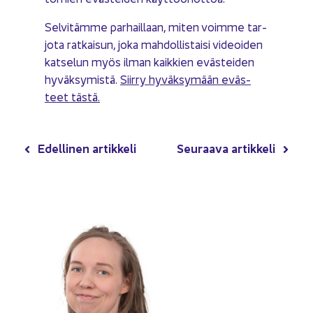
Sel­vi­täm­me par­hail­laan, miten voim­me tar­
jo­ta rat­kai­sun, joka mah­dol­lis­tai­si vi­deoi­den
kat­se­lun myös ilman kaik­kien eväs­tei­den
hy­väk­sy­mis­tä.
Siir­ry hy­väk­sy­mään eväs­
teet tästä.
Edel­li­nen ar­tik­ke­li
Seu­raa­va ar­tik­ke­li