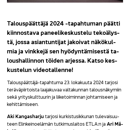
Ta­lous­päät­tä­jä 2024 -​tapahtuman päät­ti
kiin­nos­ta­va pa­nee­li­kes­kus­te­lu te­ko­ä­lys­
tä, jossa asian­tun­ti­jat ja­koi­vat nä­kö­kul­
mia ja vink­ke­jä sen hyö­dyn­tä­mi­ses­tä ta­
lous­hal­lin­non töi­den ar­jes­sa. Katso kes­
kus­te­lun vi­deo­tal­len­ne!
Talouspäättäjä-​tapahtuma 23. lo­ka­kuu­ta 2024 tar­jo­si
te­rä­vä­piir­tois­ta laa­ja­ku­vaa val­ta­kun­nan ta­lous­nä­ky­miin
sekä yri­tys­kult­tuu­rin ja lii­ke­toi­min­nan joh­ta­mi­seen ja
ke­hit­tä­mi­seen.
Aki Kan­gas­har­ju
tar­jo­si kur­kis­tusik­ku­nan tu­le­vai­suu­
Ari Mä­
teen Elin­kei­noe­lä­män tut­ki­mus­lai­tos ETLA:n ja