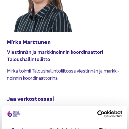
Mirka Mart­tu­nen
Vies­tin­nän ja mark­ki­noin­nin koor­di­naat­to­ri
Ta­lous­hal­lin­to­liit­to
Mirka toi­mii Ta­lous­hal­lin­to­lii­tos­sa vies­tin­nän ja mark­ki­
noin­nin koor­di­naat­to­ri­na.
Jaa ver­kos­tos­sa­si