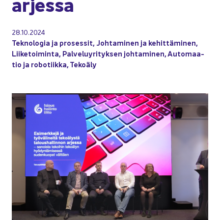
ar­jes­sa
28.10.2024
Tek­no­lo­gia ja pro­ses­sit
,
Joh­ta­mi­nen ja ke­hit­tä­mi­nen
,
Lii­ke­toi­min­ta
,
Pal­ve­lu­yri­tyk­sen joh­ta­mi­nen
,
Au­to­maa­
tio ja ro­bo­tiik­ka
,
Te­ko­ä­ly