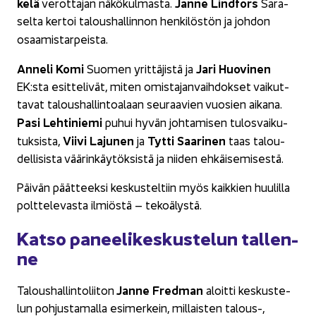
ke­lä
Janne Lind­fors
ve­rot­ta­jan nä­kö­kul­mas­ta.
Sa­ra­
sel­ta ker­toi ta­lous­hal­lin­non hen­ki­lös­tön ja joh­don
osaa­mis­tar­peis­ta.
An­ne­li Komi
Jari Huo­vi­nen
Suo­men yrit­tä­jis­tä ja
EK:sta esit­te­li­vät, miten omis­ta­jan­vaih­dok­set vai­kut­
ta­vat ta­lous­hal­lin­toa­laan seu­raa­vien vuo­sien ai­ka­na.
Pasi Leh­ti­nie­mi
puhui hyvän joh­ta­mi­sen tu­los­vai­ku­
Viivi La­ju­nen
Tytti Saa­ri­nen
tuk­sis­ta,
ja
taas ta­lou­
del­li­sis­ta vää­rin­käy­tök­sis­tä ja nii­den eh­käi­se­mi­ses­tä.
Päi­vän päät­teek­si kes­kus­tel­tiin myös kaik­kien huu­lil­la
polt­te­le­vas­ta il­miös­tä – te­ko­ä­lys­tä.
Katso pa­nee­li­kes­kus­te­lun tal­len­
ne
Janne Fred­man
Ta­lous­hal­lin­to­lii­ton
aloit­ti kes­kus­te­
lun poh­jus­ta­mal­la esi­mer­kein, mil­lais­ten talous-​,