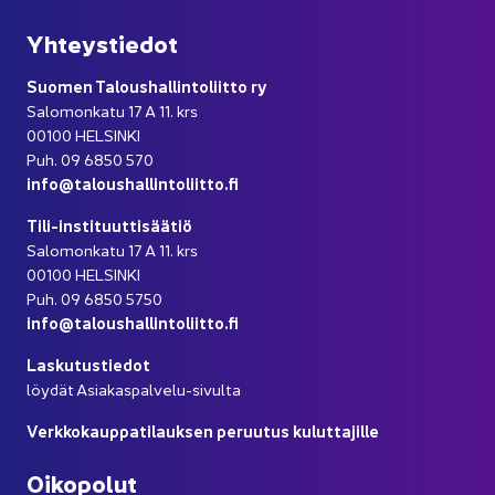
Yh­teys­tie­dot
Suo­men Ta­lous­hal­lin­to­liit­to ry
Sa­lo­mon­ka­tu 17 A 11. krs
00100 HEL­SIN­KI
Puh. 09 6850 570
info@ta­lous­hal­lin­to­liit­to.fi
Tili-​instituuttisäätiö
Sa­lo­mon­ka­tu 17 A 11. krs
00100 HEL­SIN­KI
Puh. 09 6850 5750
info@ta­lous­hal­lin­to­liit­to.fi
Las­ku­tus­tie­dot
löy­dät Asiakaspalvelu-​sivulta
Verk­ko­kaup­pa­ti­lauk­sen pe­ruu­tus ku­lut­ta­jil­le
Oi­ko­po­lut