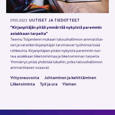
UU­TI­SET JA TIE­DOT­TEET
09.10.2023
”Kir­jan­pi­tä­jän pitää ym­mär­tää ny­kyis­tä pa­rem­min
asiak­kaan tar­pei­ta”
Teemu Tol­jan­de­rin mu­kaan ta­lous­hal­lin­non am­mat­ti­lai­
set ja var­sin­kin kir­jan­pi­tä­jät tar­vit­se­vat työ­hön­sä lisää
roh­keut­ta. Kir­jan­pi­tä­jien pi­täi­si ny­kyis­tä pa­rem­min tun­
tea asiak­kaan lii­ke­toi­min­taa ja lii­ke­toi­min­nan tar­pei­ta.
Ym­mär­rys pitää yh­dis­tää lu­kui­hin, jotka ta­lous­hal­lin­non
am­mat­ti­lai­set osaa­vat.
Yri­tys­neu­von­ta
Joh­ta­mi­nen ja ke­hit­tä­mi­nen
Lii­ke­toi­min­ta
Työ ja ura
Ylei­nen