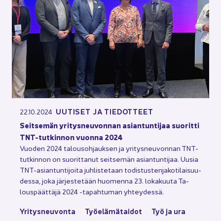
UU­TI­SET JA TIE­DOT­TEET
22.10.2024
Seit­se­män yri­tys­neu­von­nan asian­tun­ti­jaa suo­rit­ti
TNT-​tutkinnon vuon­na 2024
Vuo­den 2024 ta­lous­oh­jauk­sen ja yri­tys­neu­von­nan TNT-​
tutkinnon on suo­rit­ta­nut seit­se­män asian­tun­ti­jaa. Uusia
TNT-​asiantuntijoita juh­lis­te­taan to­dis­tus­ten­ja­ko­ti­lai­suu­
des­sa, joka jär­jes­te­tään huo­men­na 23. lo­ka­kuu­ta Ta­
lous­päät­tä­jä 2024 -​tapahtuman yh­tey­des­sä.
Yri­tys­neu­von­ta
Työ­elä­mä­tai­dot
Työ ja ura