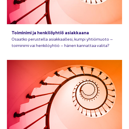
Toi­mi­ni­mi ja hen­ki­löyh­tiö asiak­kaa­na
Osaat­ko pe­rus­tel­la asiak­kaal­le­si, kumpi yh­tiö­muo­to –
toi­mi­ni­mi vai hen­ki­löyh­tiö – hänen kan­nat­taa va­li­ta?