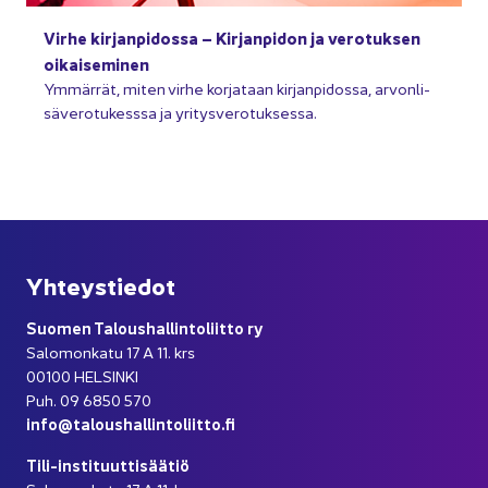
Virhe kir­jan­pi­dos­sa – Kir­jan­pi­don ja ve­ro­tuk­sen
oi­kai­se­mi­nen
Ym­mär­rät, miten virhe kor­ja­taan kir­jan­pi­dos­sa, ar­von­li­
sä­ve­ro­tu­kess­sa ja yri­tys­ve­ro­tuk­ses­sa.
Yh­teys­tie­dot
Suo­men Ta­lous­hal­lin­to­liit­to ry
Sa­lo­mon­ka­tu 17 A 11. krs
00100 HEL­SIN­KI
Puh. 09 6850 570
info@ta­lous­hal­lin­to­liit­to.fi
Tili-​instituuttisäätiö