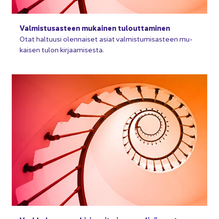
Val­mis­tusas­teen mu­kai­nen tu­lout­ta­mi­nen
Otat hal­tuusi olen­nai­set asiat val­mis­tu­mi­sas­teen mu­
kai­sen tulon kir­jaa­mi­ses­ta.