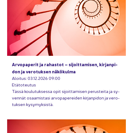
Ar­vo­pa­pe­rit ja ra­has­tot – si­joit­ta­mi­sen, kir­jan­pi­
don ja ve­ro­tuk­sen nä­kö­kul­ma
Aloi­tus: 03.12.2026 09:00
Etä­to­teu­tus
Tässä kou­lu­tuk­ses­sa opit si­joit­ta­mi­sen pe­rus­tei­ta ja sy­
ven­nät osaa­mis­ta­si ar­vo­pa­pe­rei­den kir­jan­pi­don ja ve­ro­
tuk­sen ky­sy­myk­sis­tä.