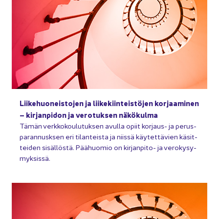
Lii­ke­huo­neis­to­jen ja lii­ke­kiin­teis­tö­jen kor­jaa­mi­nen
– kir­jan­pi­don ja ve­ro­tuk­sen nä­kö­kul­ma
Tämän verk­ko­kou­lu­tuk­sen avul­la opiit korjaus-​ ja pe­rus­
pa­ran­nusk­sen eri ti­lan­teis­ta ja niis­sä käy­tet­tä­vien kä­sit­
tei­den si­säl­lös­tä. Pää­huo­mio on kirjanpito-​ ja ve­ro­ky­sy­
myk­sis­sä.