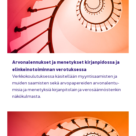
Ar­von­alen­nuk­set ja me­ne­tyk­set kir­jan­pi­dos­sa ja
elin­kei­no­toi­min­nan ve­ro­tuk­ses­sa
Verk­ko­kou­lu­tuk­ses­sa kä­si­tel­lään myyn­ti­saa­mis­ten ja
mui­den saa­mis­ten sekä ar­vo­pa­pe­rei­den ar­von­alen­tu­
mi­sia ja me­ne­tyk­siä kir­jan­pi­to­lain ja ve­ro­sään­nös­ten­kin
nä­kö­kul­mas­ta.