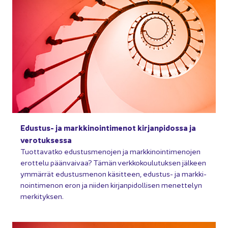
Edustus-​ ja mark­ki­noin­ti­me­not kir­jan­pi­dos­sa ja
ve­ro­tuk­ses­sa
Tuot­ta­vat­ko edus­tus­me­no­jen ja mark­ki­noin­ti­me­no­jen
erot­te­lu pään­vai­vaa? Tämän verk­ko­kou­lu­tuk­sen jäl­keen
ym­mär­rät edus­tus­me­non kä­sit­teen, edustus-​ ja mark­ki­
noin­ti­me­non eron ja nii­den kir­jan­pi­dol­li­sen me­net­te­lyn
mer­ki­tyk­sen.