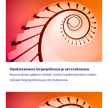
Han­kin­ta­me­no kir­jan­pi­dos­sa ja ve­ro­tuk­ses­sa
Kou­lu­tuk­sen jäl­keen tie­dät, miten han­kin­ta­me­no mää­ri­
tel­lään kir­jan­pi­dos­sa ja ve­ro­tuk­ses­sa.