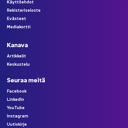
Käyt­tö­eh­dot
Re­kis­te­ri­se­los­te
Eväs­teet
Me­dia­kort­ti
Ka­na­va
Ar­tik­ke­lit
Kes­kus­te­lu
Seu­raa meitä
Face­book
Lin­ke­dIn
You
Tube
Ins­ta­gram
Uu­tis­kir­je