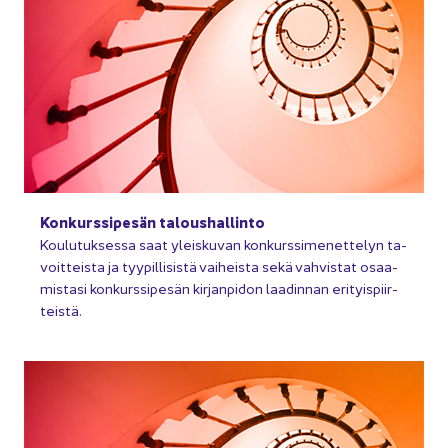
Kon­kurs­si­pe­sän ta­lous­hal­lin­to
Kou­lu­tuk­ses­sa saat yleis­ku­van kon­kurs­si­me­net­te­lyn ta­
voit­teis­ta ja tyy­pil­li­sis­tä vai­heis­ta sekä vah­vis­tat osaa­
mis­ta­si kon­kurs­si­pe­sän kir­jan­pi­don laa­din­nan eri­tyis­piir­
teis­tä.