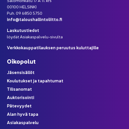
Sa­lo­mon­ka­tu 17 A 11. krs
00100 HEL­SIN­KI
Puh. 09 6850 5750
info@ta­lous­hal­lin­to­liit­to.fi
Las­ku­tus­tie­dot
löy­dät Asiakaspalvelu-​sivulta
Verk­ko­kaup­pa­ti­lauk­sen pe­ruu­tus ku­lut­ta­jil­le
Oi­ko­po­lut
Jä­sen­si­säl­löt
Kou­lu­tuk­set ja ta­pah­tu­mat
Ti­li­sa­no­mat
Auk­to­ri­soin­ti
Pä­te­vyy­det
Alan hyvä tapa
Asia­kas­pal­ve­lu