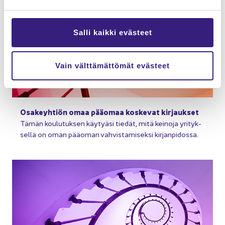
Salli kaikki evästeet
Vain välttämättömät evästeet
Osa­keyh­tiön omaa pää­omaa kos­ke­vat kir­jauk­set
Tämän kou­lu­tuk­sen käy­tyä­si tie­dät, mitä kei­no­ja yri­tyk­
sel­lä on oman pää­oman vah­vis­ta­mi­sek­si kir­jan­pi­dos­sa.