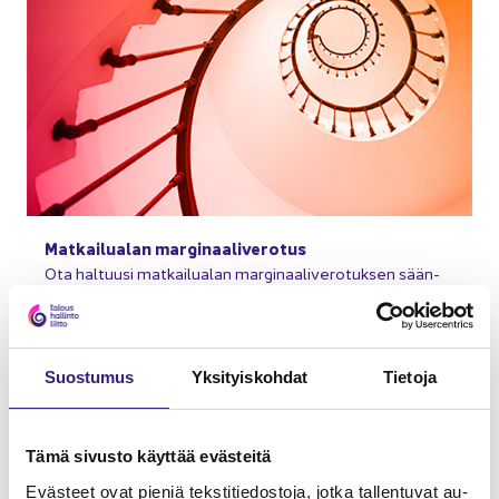
Mat­kai­lua­lan mar­gi­naa­li­ve­ro­tus
Ota hal­tuusi mat­kai­lua­lan mar­gi­naa­li­ve­ro­tuk­sen sään­
nöt ja yk­si­tyis­koh­dat.
Suos­tu­mus
Yk­si­tyis­koh­dat
Tie­to­ja
Tämä si­vus­to käyt­tää eväs­tei­tä
Eväs­teet ovat pie­niä teks­ti­tie­dos­to­ja, jotka tal­len­tu­vat au­