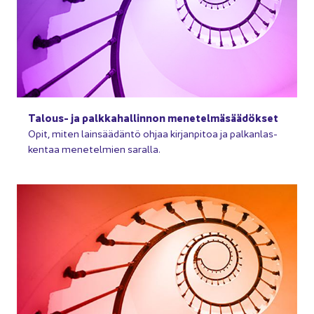
Talous-​ ja palk­ka­hal­lin­non me­ne­tel­mä­sää­dök­set
Opit, miten lain­sää­dän­tö ohjaa kir­jan­pi­toa ja pal­kan­las­
ken­taa me­ne­tel­mien sa­ral­la.