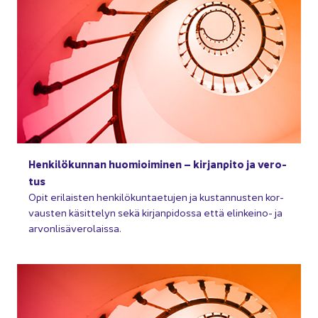
Hen­ki­lö­kun­nan huo­mioi­mi­nen – kir­jan­pi­to ja ve­ro­
tus
Opit eri­lais­ten hen­ki­lö­kun­tae­tu­jen ja kus­tan­nus­ten kor­
vaus­ten kä­sit­te­lyn sekä kir­jan­pi­dos­sa että elinkeino-​ ja
ar­von­li­sä­ve­ro­lais­sa.