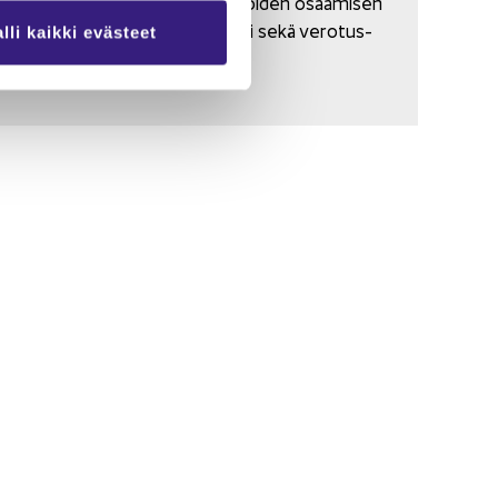
on ta­lous­hal­lin­non asian­tun­ti­joi­den osaa­mi­sen
ke­hit­tä­mi­nen ja subs­tans­si­tu­ki sekä verotus-​
lli kaikki evästeet
että kir­jan­pi­to­ky­sy­myk­sis­sä.