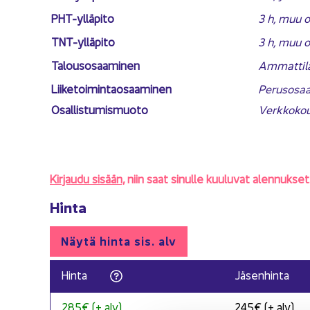
PHT-​ylläpito
3 h, muu o
TNT-​ylläpito
3 h, muu o
Ta­lous­osaa­mi­nen
Am­mat­ti­l
Lii­ke­toi­min­tao­saa­mi­nen
Pe­rus­osaa
Osal­lis­tu­mis­muo­to
Verk­ko­kou
Kir­jau­du si­sään,
niin saat si­nul­le kuu­lu­vat alen­nuk­set
Hinta
Näytä hinta sis. alv
Hinta
Jä­sen­hin­ta
285€ (+ alv)
245€ (+ alv)