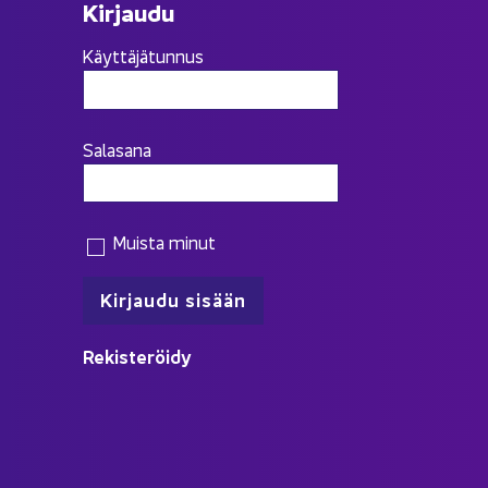
Kir­jau­du
Käyttäjätunnus
Salasana
Muista minut
Re­kis­te­röi­dy