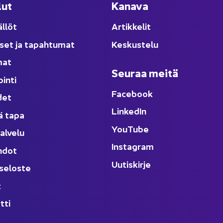
lut
Ka­na­va
äl­löt
Ar­tik­ke­lit
­set ja ta­pah­tu­mat
Kes­kus­te­lu
­mat
Seu­raa meitä
oin­ti
Face­book
­det
Lin­ke­dIn
ä tapa
You
Tube
al­ve­lu
Ins­ta­gram
h­dot
Uu­tis­kir­je
­se­los­te
t
t­ti