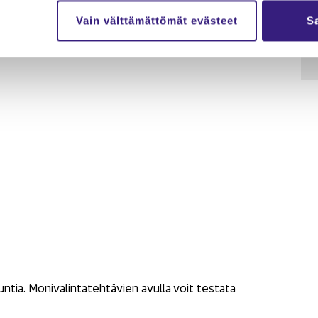
Vain välttämättömät evästeet
Sa
n­tia. Mo­ni­va­lin­ta­teh­tä­vien avul­la voit tes­ta­ta