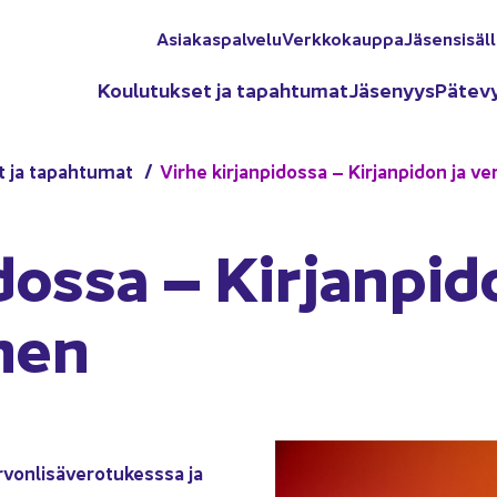
Asia­kas­pal­ve­lu
Verk­ko­kaup­pa
Jä­sen­si­säl­
Kou­lu­tuk­set ja ta­pah­tu­mat
Jä­se­nyys
Pä­te­v
t ja ta­pah­tu­mat
Virhe kir­jan­pi­dos­sa – Kir­jan­pi­don ja ve
dos­sa – Kir­jan­pi­
­nen
von­li­sä­ve­ro­tu­kess­sa ja