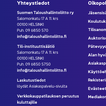
Yh­teys­tie­dot
Oi­ko­po­
Suo­men Ta­lous­hal­lin­to­liit­to ry
Jä­sen­si­s
Sa­lo­mon­ka­tu 17 A 11. krs
Kou­lu­tuk
00100 HEL­SIN­KI
Ti­li­sa­no
Puh. 09 6850 570
info@ta­lous­hal­lin­to­liit­to.fi
Auk­to­ri­s
Pä­te­vyy
Tili-​instituuttisäätiö
Sa­lo­mon­ka­tu 17 A 11. krs
Alan hyv
00100 HEL­SIN­KI
Asia­kas­p
Puh. 09 6850 5750
info@ta­lous­hal­lin­to­liit­to.fi
Käyt­tö­e
Re­kis­te­ri
Las­ku­tus­tie­dot
löy­dät Asiakaspalvelu-​sivulta
Eväs­tee
Verk­ko­kaup­pa­ti­lauk­sen pe­ruu­tus
Me­dia­kor
ku­lut­ta­jil­le