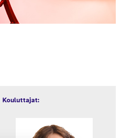
Kou­lut­ta­jat: