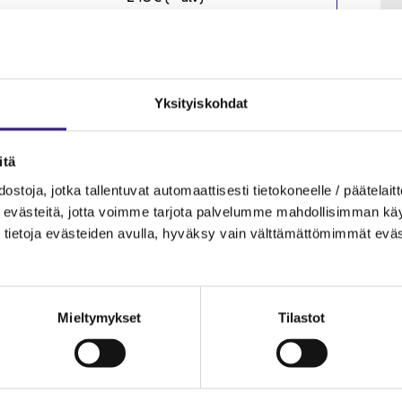
aiseminen määrä
Yk­si­tyis­koh­dat
on sekä mo­ni­va­lin­ta­teh­tä­viä mal­li­rat­kai­sui­neen.
­tä
s­to­ja, jotka tal­len­tu­vat au­to­maat­ti­ses­ti tie­to­ko­neel­le / pää­te­lait­t
eväs­tei­tä, jotta voim­me tar­jo­ta pal­ve­lum­me mah­dol­li­sim­man käyt­tä
tie­to­ja eväs­tei­den avul­la, hy­väk­sy vain vält­tä­mät­tö­mim­mät eväs
Mieltymykset
Tilastot