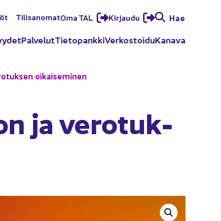
löt
Ti­li­sa­no­mat
Oma TAL
Kir­jau­du
Hae
yy­det
Pal­ve­lut
Tie­to­pank­ki
Ver­kos­toi­du
Ka­na­va
­ro­tuk­sen oi­kai­se­mi­nen
don ja ve­ro­tuk­