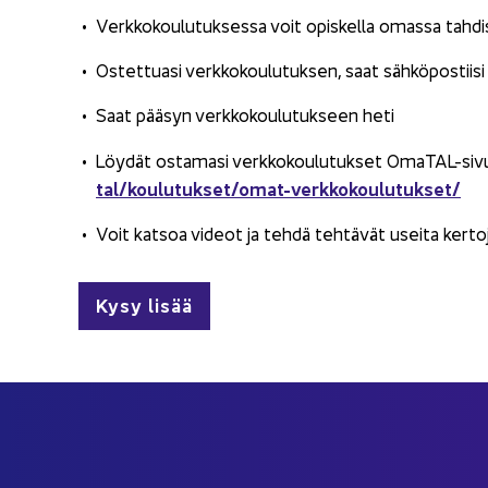
Verk­ko­kou­lu­tuk­ses­sa voit opis­kel­la omas­sa tah­dis­s
Os­tet­tua­si verk­ko­kou­lu­tuk­sen, saat säh­kö­pos­tii­si
Saat pää­syn verk­ko­kou­lu­tuk­seen heti
Löy­dät os­ta­ma­si verk­ko­kou­lu­tuk­set OmaTAL-​sivu
tal/kou­lu­tuk­set/omat-​verkkokoulutukset/
Voit kat­soa vi­deot ja tehdä teh­tä­vät usei­ta ker­to­ja
Kysy lisää