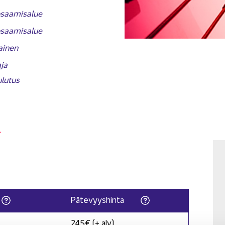
saa­mi­sa­lue
saa­mi­sa­lue
ai­nen
­ja
­lu­tus
.
Pä­te­vyys­hin­ta
245€ (+ alv)