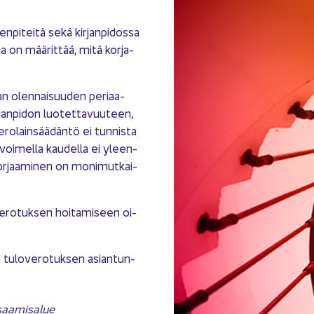
n­pi­tei­tä sekä kir­jan­pi­dos­sa
na on mää­rit­tää, mitä kor­ja­
an olen­nai­suu­den pe­ri­aa­
­jan­pi­don luo­tet­ta­vuu­teen,
­ro­lain­sää­dän­tö ei tun­nis­ta
avoi­mel­la kau­del­la ei yleen­
 kor­jaa­mi­nen on mo­ni­mut­kai­
ve­ro­tuk­sen hoi­ta­mi­seen oi­
ä tu­lo­ve­ro­tuk­sen asian­tun­
saa­mi­sa­lue