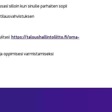
a­si sil­loin kun si­nul­le par­hai­ten sopii
 ti­laus­vah­vis­tuk­sen
https://ta­lous­hal­lin­to­liit­to.fi/oma-​
iltasi:
 op­pi­mi­se­si var­mis­ta­mi­sek­si