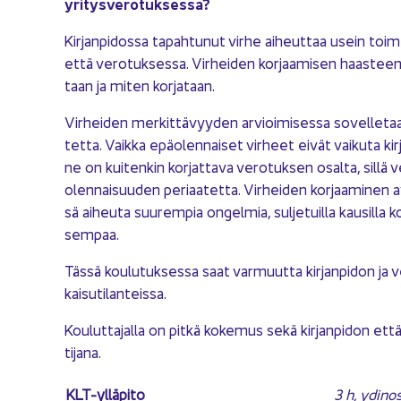
yri­tys­ve­ro­tuk­ses­sa?
Kir­jan­pi­dos­sa ta­pah­tu­nut virhe ai­heut­taa usein toi­me
että ve­ro­tuk­ses­sa. Vir­hei­den kor­jaa­mi­sen haas­tee­
taan ja miten kor­ja­taan.
Vir­hei­den mer­kit­tä­vyy­den ar­vioi­mi­ses­sa so­vel­le­ta
tet­ta. Vaik­ka epä­olen­nai­set vir­heet eivät vai­ku­ta kir
ne on kui­ten­kin kor­jat­ta­va ve­ro­tuk­sen osal­ta, sillä ve
olen­nai­suu­den pe­ri­aa­tet­ta. Vir­hei­den kor­jaa­mi­nen 
sä ai­heu­ta suu­rem­pia on­gel­mia, sul­je­tuil­la kausil­la
sem­paa.
Tässä kou­lu­tuk­ses­sa saat var­muut­ta kir­jan­pi­don ja 
kai­su­ti­lan­teis­sa.
Kou­lut­ta­jal­la on pitkä ko­ke­mus sekä kir­jan­pi­don ett
ti­ja­na.
KLT-​ylläpito
3 h, ydin­o