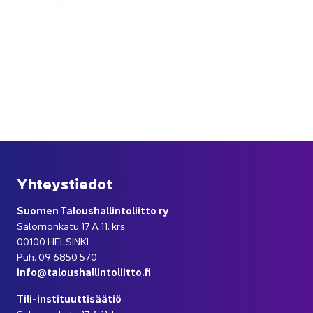
Yh­teys­tie­dot
Suo­men Ta­lous­hal­lin­to­liit­to ry
Sa­lo­mon­ka­tu 17 A 11. krs
00100 HEL­SIN­KI
Puh. 09 6850 570
info@ta­lous­hal­lin­to­liit­to.fi
Tili-​instituuttisäätiö