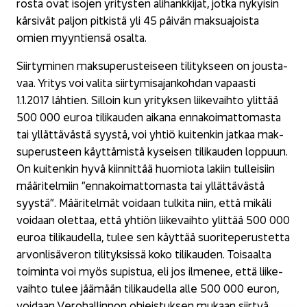
ros­ta ovat iso­jen yri­tys­ten ali­hank­ki­jat, jotka ny­kyi­sin
kär­si­vät pal­jon pit­kis­tä yli 45 päi­vän mak­sua­jois­ta
omien myyn­tien­sä osal­ta.
Siir­ty­mi­nen mak­su­pe­rus­tei­seen ti­li­tyk­seen on jous­ta­
vaa. Yri­tys voi va­li­ta siir­ty­mi­sa­jan­koh­dan va­paas­ti
1.1.2017 läh­tien. Sil­loin kun yri­tyk­sen lii­ke­vaih­to ylit­tää
500 000 euroa ti­li­kau­den ai­ka­na en­na­koi­mat­to­mas­ta
tai yl­lät­tä­väs­tä syys­tä, voi yhtiö kui­ten­kin jat­kaa mak­
su­pe­rus­teen käyt­tä­mis­tä ky­sei­sen ti­li­kau­den lop­puun.
On kui­ten­kin hyvä kiin­nit­tää huo­mio­ta la­kiin tul­lei­siin
mää­ri­tel­miin ”en­na­koi­mat­to­mas­ta tai yl­lät­tä­väs­tä
syys­tä”. Mää­ri­tel­mät voi­daan tul­ki­ta niin, että mi­kä­li
voi­daan olet­taa, että yh­tiön lii­ke­vaih­to ylit­tää 500 000
euroa ti­li­kau­del­la, tulee sen käyt­tää suo­ri­te­pe­rus­tet­ta
ar­von­li­sä­ve­ron ti­li­tyk­sis­sä koko ti­li­kau­den. Toi­saal­ta
toi­min­ta voi myös su­pis­tua, eli jos il­me­nee, että lii­ke­
vaih­to tulee jää­mään ti­li­kau­del­la alle 500 000 euron,
voi­daan Ve­ro­hal­lin­non oh­jeis­tuk­sen mu­kaan siir­tyä