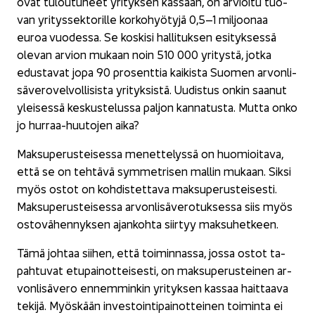
ovat tu­lou­tu­neet yri­tyk­sen kas­saan, on ar­vioi­tu tuo­
van yri­tys­sek­to­ril­le kor­ko­hyö­ty­jä 0,5–1 mil­joo­naa
euroa vuo­des­sa. Se kos­ki­si hal­li­tuk­sen esi­tyk­ses­sä
ole­van ar­vion mu­kaan noin 510 000 yri­tys­tä, jotka
edus­ta­vat jopa 90 pro­sent­tia kai­kis­ta Suo­men ar­von­li­
sä­ve­ro­vel­vol­li­sis­ta yri­tyk­sis­tä. Uu­dis­tus onkin saa­nut
ylei­ses­sä kes­kus­te­lus­sa pal­jon kan­na­tus­ta. Mutta onko
jo hurraa-​huutojen aika?
Mak­su­pe­rus­tei­ses­sa me­net­te­lys­sä on huo­mioi­ta­va,
että se on teh­tä­vä sym­met­ri­sen mal­lin mu­kaan. Siksi
myös ostot on koh­dis­tet­ta­va mak­su­pe­rus­tei­ses­ti.
Maksu­perusteisessa ar­von­li­sä­ve­ro­tuk­ses­sa siis myös
os­to­vä­hen­nyk­sen ajan­koh­ta siir­tyy mak­su­het­keen.
Tämä joh­taa sii­hen, että toi­min­nas­sa, jossa ostot ta­
pah­tu­vat etu­pai­not­tei­ses­ti, on mak­su­pe­rus­tei­nen ar­
von­li­sä­ve­ro en­nem­min­kin yri­tyk­sen kas­saa hait­taa­va
te­ki­jä. Myös­kään in­ves­toin­ti­pai­not­tei­nen toi­min­ta ei