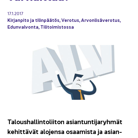
17.1.2017
Kir­jan­pi­to ja ti­lin­pää­tös
,
Ve­ro­tus
,
Ar­von­li­sä­ve­ro­tus
,
Edun­val­von­ta
,
Ti­li­toi­mis­tos­sa
Ta­lous­hal­lin­to­lii­ton asian­tun­ti­ja­ryh­mät
ke­hit­tä­vät alo­jen­sa osaa­mis­ta ja asian­