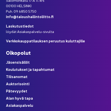
Sa­lo­mon­ka­tu 17 A 11. krs
00100 HEL­SIN­KI
Puh. 09 6850 5750
info@ta­lous­hal­lin­to­liit­to.fi
Las­ku­tus­tie­dot
löy­dät Asiakaspalvelu-​sivulta
Verk­ko­kaup­pa­ti­lauk­sen pe­ruu­tus ku­lut­ta­jil­le
Oi­ko­po­lut
Jä­sen­si­säl­löt
Kou­lu­tuk­set ja ta­pah­tu­mat
Ti­li­sa­no­mat
Auk­to­ri­soin­ti
Pä­te­vyy­det
Alan hyvä tapa
Asia­kas­pal­ve­lu