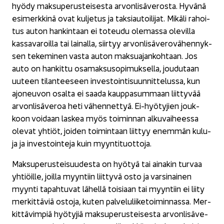
hyödy mak­su­pe­rus­tei­ses­ta ar­von­li­sä­ve­ros­ta. Hy­vä­nä
esi­merk­ki­nä ovat kul­je­tus ja tak­si­au­toi­li­jat. Mi­kä­li ra­hoi­
tus auton han­kin­taan ei to­teu­du ole­mas­sa ole­vil­la
kas­sa­va­roil­la tai lai­nal­la, siir­tyy ar­von­li­sä­ve­ro­vä­hen­nyk­
sen te­ke­mi­nen vasta auton mak­sua­jan­koh­taan. Jos
auto on han­kit­tu osa­mak­suso­pi­muk­sel­la, jou­du­taan
uu­teen ti­lan­tee­seen in­ves­toin­ti­suun­nit­te­lus­sa, kun
ajo­neu­von osal­ta ei saada kaup­pa­sum­maan liit­ty­vää
ar­von­li­sä­ve­roa heti vä­hen­net­tyä. Ei-​hyötyjien jouk­
koon voi­daan las­kea myös toi­min­nan al­ku­vai­hees­sa
ole­vat yh­tiöt, joi­den toi­min­taan liit­tyy enem­män ku­lu­
ja ja in­ves­toin­te­ja kuin myyn­ti­tuot­to­ja.
Mak­su­pe­rus­tei­suu­des­ta on hyö­tyä tai ai­na­kin tur­vaa
yh­tiöil­le, joil­la myyn­tiin liit­ty­vä osto ja var­si­nai­nen
myyn­ti ta­pah­tu­vat lä­hel­lä toi­si­aan tai myyn­tiin ei liity
mer­kit­tä­viä os­to­ja, kuten pal­ve­lu­lii­ke­toi­min­nas­sa. Mer­
kit­tä­vim­piä hyö­ty­jiä mak­su­pe­rus­tei­ses­ta ar­von­li­sä­ve­