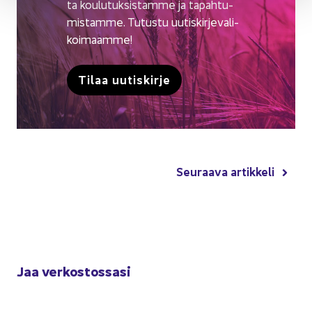
ta kou­lu­tuk­sis­tam­me ja ta­pah­tu­
mis­tam­me. Tu­tus­tu uu­tis­kir­je­va­li­
koi­maam­me!
Tilaa uu­tis­kir­je
Seu­raa­va ar­tik­ke­li
Jaa ver­kos­tos­sa­si