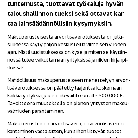
tun­te­mus­ta, tuot­ta­vat työ­ka­lu­ja hyvän
ta­lous­hal­lin­non tuek­si sekä ot­ta­vat kan­
taa lain­sää­dän­nöl­li­siin ky­sy­myk­siin.
Mak­su­pe­rus­tei­ses­ta ar­von­li­sä­ve­ro­tuk­ses­ta on jul­ki­
suu­des­sa käyty pal­jon kes­kus­te­lua vii­mei­sen vuo­den
ajan. Mistä uu­dis­tuk­ses­sa on kyse ja miten se käy­tän­
nös­sä tulee vai­kut­ta­maan yri­tyk­sis­sä ja nii­den kir­jan­pi­
dois­sa?
Mah­dol­li­suus mak­su­pe­rus­tei­seen me­net­te­lyyn ar­von­
li­sä­ve­ro­tuk­ses­sa on pää­tet­ty laa­jen­taa kos­ke­maan
kaik­kia yri­tyk­siä, joi­den lii­ke­vaih­to on alle 500 000 €.
Ta­voit­tee­na muu­tok­sel­le on pie­nen yri­tys­ten mak­su­
val­miu­den pa­ran­ta­mi­nen.
Mak­su­pe­rus­tei­nen ar­von­li­sä­ve­ro, eli ar­von­li­sä­ve­ron
kan­ta­mi­nen vasta sit­ten, kun sii­hen liit­ty­vät tuo­tot