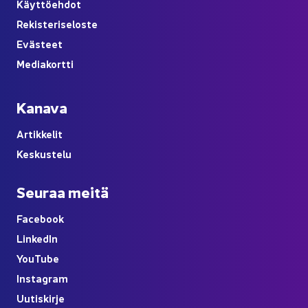
Käyt­tö­eh­dot
Re­kis­te­ri­se­los­te
Eväs­teet
Me­dia­kort­ti
Ka­na­va
Ar­tik­ke­lit
Kes­kus­te­lu
Seu­raa meitä
Face­book
Lin­ke­dIn
You
Tube
Ins­ta­gram
Uu­tis­kir­je