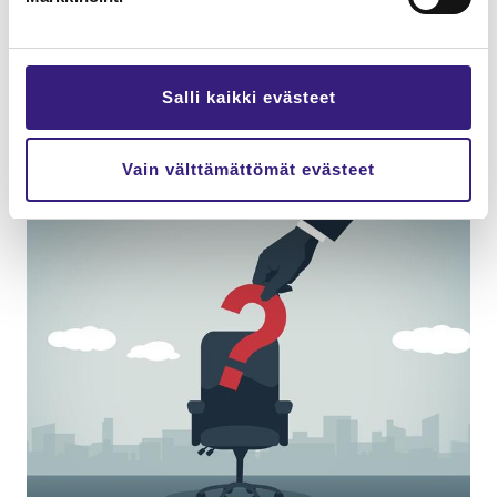
17.11.2021
Miten löy­de­tään hyvät työn­te­ki­jät ti­li­toi­mis­toon?
On­nis­tu­nut rek­ry­toin­ti vaa­tii vai­van­nä­köä. Kolme ti­li­toi­
mis­ton toi­mi­tus­joh­ta­jaa ker­too miet­tei­tään uuden
Salli kaikki evästeet
työn­te­ki­jän han­kin­nas­ta.
Hen­ki­lös­tö­hal­lin­to
Työ ja ura
Vain välttämättömät evästeet