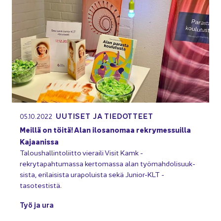
UU­TI­SET JA TIE­DOT­TEET
05.10.2022
Meil­lä on töitä! Alan ilo­sa­no­maa rek­ry­mes­suil­la
Ka­jaa­nis­sa
Ta­lous­hal­lin­to­liit­to vie­rai­li Visit Kamk -​
rekrytapahtumassa ker­to­mas­sa alan työ­mah­do­li­suuk­
sis­ta, eri­lai­sis­ta ura­po­luis­ta sekä Junior-​KLT -​
tasotestistä.
Työ ja ura