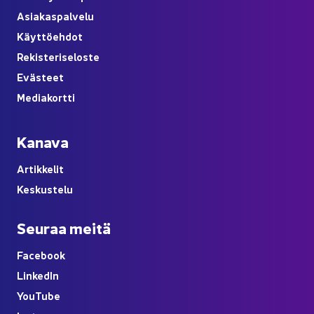
Asia­kas­pal­ve­lu
Käyt­tö­eh­dot
Re­kis­te­ri­se­los­te
Eväs­teet
Me­dia­kort­ti
Ka­na­va
Ar­tik­ke­lit
Kes­kus­te­lu
Seu­raa meitä
Face­book
Lin­ke­dIn
You
Tube