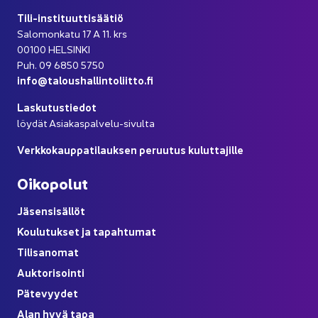
Tili-​instituuttisäätiö
Sa­lo­mon­ka­tu 17 A 11. krs
00100 HEL­SIN­KI
Puh. 09 6850 5750
info@ta­lous­hal­lin­to­liit­to.fi
Las­ku­tus­tie­dot
löy­dät Asiakaspalvelu-​sivulta
Verk­ko­kaup­pa­ti­lauk­sen pe­ruu­tus ku­lut­ta­jil­le
Oi­ko­po­lut
Jä­sen­si­säl­löt
Kou­lu­tuk­set ja ta­pah­tu­mat
Ti­li­sa­no­mat
Auk­to­ri­soin­ti
Pä­te­vyy­det
Alan hyvä tapa