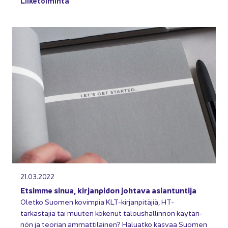
Lii­ke­toi­min­ta
21.03.2022
Et­sim­me sinua, kir­jan­pi­don joh­ta­va asian­tun­ti­ja
Olet­ko Suo­men ko­vim­pia KLT-​kirjanpitäjiä, HT-​
tarkastajia tai muu­ten ko­ke­nut ta­lous­hal­lin­non käy­tän­
nön ja teo­rian am­mat­ti­lai­nen? Ha­luat­ko kas­vaa Suo­men