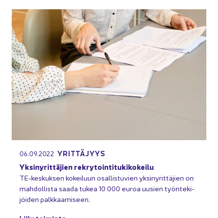
YRIT­TÄ­JYYS
06.09.2022
Yk­si­ny­rit­tä­jien rek­ry­toin­ti­tu­ki­ko­kei­lu
TE-​keskuksen ko­kei­luun osal­lis­tu­vien yk­si­ny­rit­tä­jien on
mah­dol­lis­ta saada tukea 10 000 euroa uusien työn­te­ki­
jöi­den palk­kaa­mi­seen.