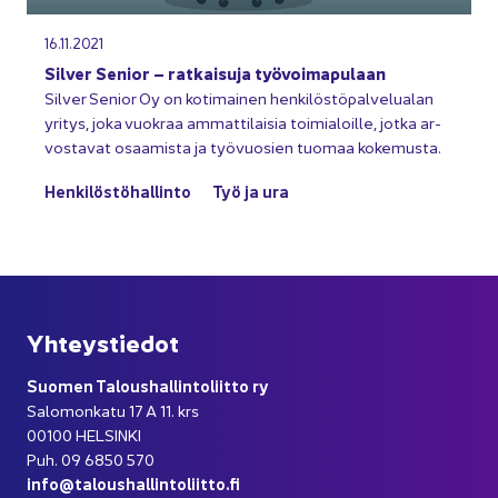
16.11.2021
Sil­ver Se­nior – rat­kai­su­ja työ­voi­ma­pu­laan
Sil­ver Se­nior Oy on ko­ti­mai­nen hen­ki­lös­tö­pal­ve­lua­lan
yri­tys, joka vuo­kraa am­mat­ti­lai­sia toi­mia­loil­le, jotka ar­
vos­ta­vat osaa­mis­ta ja työ­vuo­sien tuo­maa ko­ke­mus­ta.
Hen­ki­lös­tö­hal­lin­to
Työ ja ura
Yh­teys­tie­dot
Suo­men Ta­lous­hal­lin­to­liit­to ry
Sa­lo­mon­ka­tu 17 A 11. krs
00100 HEL­SIN­KI
Puh. 09 6850 570
info@ta­lous­hal­lin­to­liit­to.fi