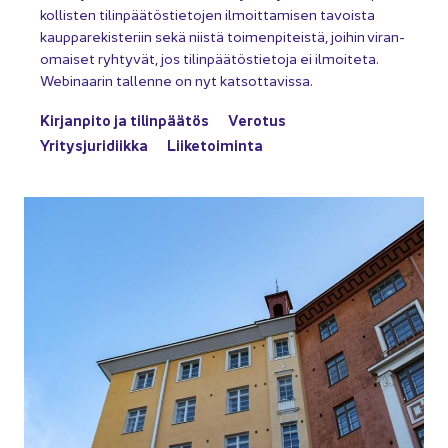
kol­lis­ten ti­lin­pää­tös­tie­to­jen il­moit­ta­mi­sen ta­vois­ta
kaup­pa­re­kis­te­riin sekä niis­tä toi­men­pi­teis­tä, joi­hin vi­ran­
omai­set ryh­ty­vät, jos ti­lin­pää­tös­tie­to­ja ei il­moi­te­ta.
Webinaarin tal­len­ne on nyt kat­sot­ta­vis­sa.
Kir­jan­pi­to ja ti­lin­pää­tös
Ve­ro­tus
Yri­tys­ju­ri­diik­ka
Lii­ke­toi­min­ta