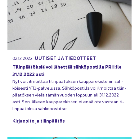
UU­TI­SET JA TIE­DOT­TEET
02.12.2022
Ti­lin­pää­tök­siä voi lä­het­tää säh­kö­pos­til­la PRH:lle
31.12.2022 asti
Nyt voit il­moit­taa ti­lin­pää­tök­sen kaup­pa­re­kis­te­riin säh­
köi­ses­ti YTJ-​palvelussa. Säh­kö­pos­til­la voi il­moit­taa ti­lin­
pää­tök­sen vielä tämän vuo­den lop­puun eli 31.12.2022
asti. Sen jäl­keen kaup­pa­re­kis­te­ri ei enää ota vas­taan ti­
lin­pää­tök­siä säh­kö­pos­tit­se.
Kir­jan­pi­to ja ti­lin­pää­tös