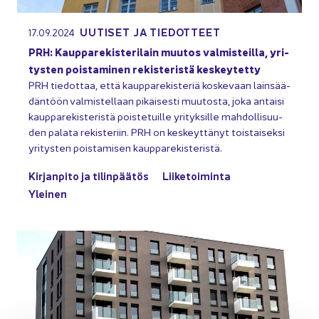
UU­TI­SET JA TIE­DOT­TEET
17.09.2024
PRH: Kaup­pa­re­kis­te­ri­lain muu­tos val­mis­teil­la, yri­
tys­ten pois­ta­mi­nen re­kis­te­ris­tä kes­key­tet­ty
PRH tie­dot­taa, että kaup­pa­re­kis­te­riä kos­ke­vaan lain­sää­
dän­töön val­mis­tel­laan pi­kai­ses­ti muu­tos­ta, joka an­tai­si
kaup­pa­re­kis­te­ris­tä pois­te­tuil­le yri­tyk­sil­le mah­dol­li­suu­
den pa­la­ta re­kis­te­riin. PRH on kes­keyt­tä­nyt tois­tai­sek­si
yri­tys­ten pois­ta­mi­sen kaup­pa­re­kis­te­ris­tä.
Kir­jan­pi­to ja ti­lin­pää­tös
Lii­ke­toi­min­ta
Ylei­nen