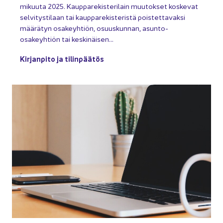
mi­kuu­ta 2025. Kaup­pa­re­kis­te­ri­lain muu­tok­set kos­ke­vat
sel­vi­tys­ti­laan tai kaup­pa­re­kis­te­ris­tä pois­tet­ta­vak­si
mää­rä­tyn osa­keyh­tiön, osuus­kun­nan, asunto-​
osakeyhtiön tai kes­ki­näi­sen…
Kir­jan­pi­to ja ti­lin­pää­tös