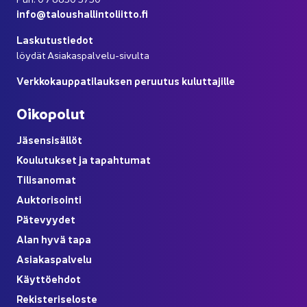
info@ta­lous­hal­lin­to­liit­to.fi
Las­ku­tus­tie­dot
löy­dät Asiakaspalvelu-​sivulta
Verk­ko­kaup­pa­ti­lauk­sen pe­ruu­tus ku­lut­ta­jil­le
Oi­ko­po­lut
Jä­sen­si­säl­löt
Kou­lu­tuk­set ja ta­pah­tu­mat
Ti­li­sa­no­mat
Auk­to­ri­soin­ti
Pä­te­vyy­det
Alan hyvä tapa
Asia­kas­pal­ve­lu
Käyt­tö­eh­dot
Re­kis­te­ri­se­los­te