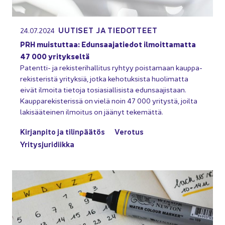
UU­TI­SET JA TIE­DOT­TEET
24.07.2024
PRH muis­tut­taa: Edun­saa­ja­tie­dot il­moit­ta­mat­ta
47 000 yri­tyk­sel­tä
Patentti-​ ja re­kis­te­ri­hal­li­tus ryh­tyy pois­ta­maan kaup­pa­
re­kis­te­ris­tä yri­tyk­siä, jotka ke­ho­tuk­sis­ta huo­li­mat­ta
eivät il­moi­ta tie­to­ja to­sia­sial­li­sis­ta edun­saa­jis­taan.
Kaup­pa­re­kis­te­ris­sä on vielä noin 47 000 yri­tys­tä, joil­ta
la­ki­sää­tei­nen il­moi­tus on jää­nyt te­ke­mät­tä.
Kir­jan­pi­to ja ti­lin­pää­tös
Ve­ro­tus
Yri­tys­ju­ri­diik­ka