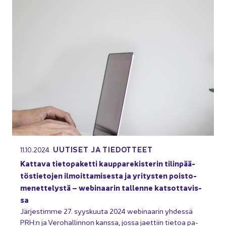
UU­TI­SET JA TIE­DOT­TEET
11.10.2024
Kat­ta­va tie­to­pa­ket­ti kaup­pa­re­kis­te­rin ti­lin­pää­
tös­tie­to­jen il­moit­ta­mi­ses­ta ja yri­tys­ten pois­to­
me­net­te­lys­tä – webinaarin tal­len­ne kat­sot­ta­vis­
sa
Jär­jes­tim­me 27. syys­kuu­ta 2024 webinaarin yh­des­sä
PRH:n ja Ve­ro­hal­lin­non kans­sa, jossa jaet­tiin tie­toa pa­