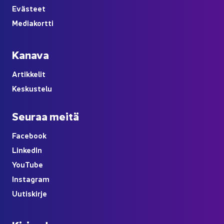
Eväs­teet
Me­dia­kort­ti
Ka­na­va
Ar­tik­ke­lit
Kes­kus­te­lu
Seu­raa meitä
Face­book
Lin­ke­dIn
You
Tube
Ins­ta­gram
Uu­tis­kir­je