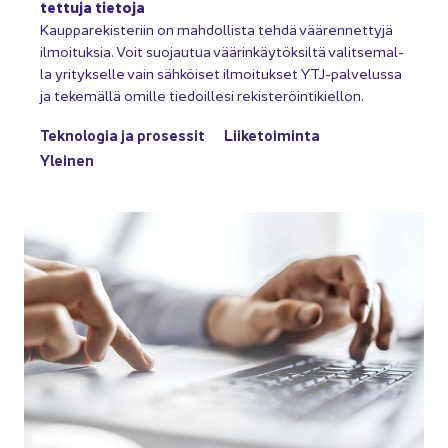
tet­tu­ja tie­to­ja
Kaup­pa­re­kis­te­riin on mah­dol­lis­ta tehdä vää­ren­net­ty­jä
il­moi­tuk­sia. Voit suo­jau­tua vää­rin­käy­tök­sil­tä va­lit­se­mal­
la yri­tyk­sel­le vain säh­köi­set il­moi­tuk­set YTJ-​palvelussa
ja te­ke­mäl­lä omil­le tie­doil­le­si re­kis­te­röin­ti­kiel­lon.
Tek­no­lo­gia ja pro­ses­sit
Lii­ke­toi­min­ta
Ylei­nen