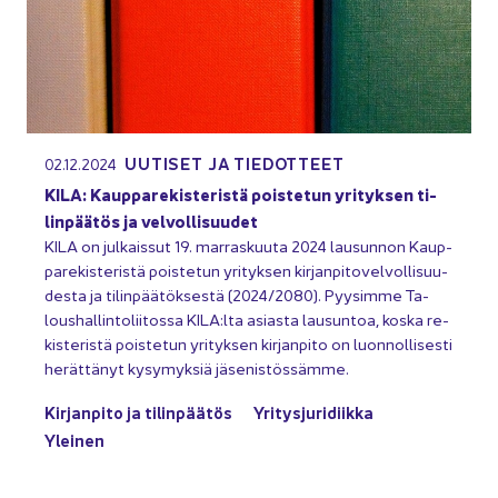
UU­TI­SET JA TIE­DOT­TEET
02.12.2024
KILA: Kaup­pa­re­kis­te­ris­tä pois­te­tun yri­tyk­sen ti­
lin­pää­tös ja vel­vol­li­suu­det
KILA on jul­kais­sut 19. mar­ras­kuu­ta 2024 lausun­non Kaup­
pa­re­kis­te­ris­tä pois­te­tun yri­tyk­sen kir­jan­pi­to­vel­vol­li­suu­
des­ta ja ti­lin­pää­tök­ses­tä (2024/2080). Pyy­sim­me Ta­
lous­hal­lin­to­lii­tos­sa KILA:lta asias­ta lausun­toa, koska re­
kis­te­ris­tä pois­te­tun yri­tyk­sen kir­jan­pi­to on luon­nol­li­ses­ti
he­rät­tä­nyt ky­sy­myk­siä jä­se­nis­tös­säm­me.
Kir­jan­pi­to ja ti­lin­pää­tös
Yri­tys­ju­ri­diik­ka
Ylei­nen