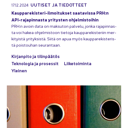
UU­TI­SET JA TIE­DOT­TEET
17.12.2024
Kaupparekisteri-​ilmoitukset saa­ta­vis­sa PRH:n
API-​rajapinnasta yri­tys­ten oh­jel­mis­toi­hin
PRH:n avoin data on mak­su­ton pal­ve­lu, jonka ra­ja­pin­nas­
ta voi hakea oh­jel­mis­toon tie­to­ja kaup­pa­re­kis­te­riin mer­
ki­tyis­tä yri­tyk­sis­tä. Siitä on apua myös kaup­pa­re­kis­te­ris­
tä pois­tou­han seu­ran­taan.
Kir­jan­pi­to ja ti­lin­pää­tös
Tek­no­lo­gia ja pro­ses­sit
Lii­ke­toi­min­ta
Ylei­nen