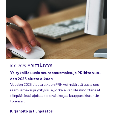
YRIT­TÄ­JYYS
10.01.2025
Yri­tyk­sil­le uusia seu­raa­mus­mak­su­ja PRH:lta vuo­
den 2025 alus­ta al­kaen
Vuo­den 2025 alus­ta al­kaen PRH voi mää­rä­tä uusia seu­
raa­mus­mak­su­ja yri­tyk­sil­le, jotka eivät ole il­moit­ta­neet
ti­lin­pää­tös­tä ajois­sa tai eivät kor­jaa kaup­pa­re­kis­te­ri­tie­
to­jen­sa…
Kir­jan­pi­to ja ti­lin­pää­tös