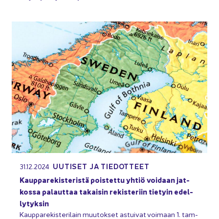
UU­TI­SET JA TIE­DOT­TEET
31.12.2024
Kaup­pa­re­kis­te­ris­tä pois­tet­tu yhtiö voi­daan jat­
kos­sa pa­laut­taa ta­kai­sin re­kis­te­riin tie­tyin edel­
ly­tyk­sin
Kaup­pa­re­kis­te­ri­lain muu­tok­set as­tui­vat voi­maan 1. tam­