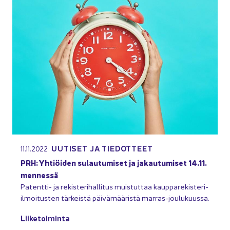
UU­TI­SET JA TIE­DOT­TEET
11.11.2022
PRH: Yh­tiöi­den su­lau­tu­mi­set ja ja­kau­tu­mi­set 14.11.
men­nes­sä
Patentti-​ ja re­kis­te­ri­hal­li­tus muis­tut­taa kaupparekisteri-​
ilmoitusten tär­keis­tä päi­vä­mää­ris­tä marras-​joulukuussa.
Lii­ke­toi­min­ta