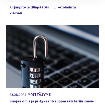
Kir­jan­pi­to ja ti­lin­pää­tös
Lii­ke­toi­min­ta
Ylei­nen
YRIT­TÄ­JYYS
23.08.2024
Suo­jaa omia ja yri­tyk­sen kaup­pa­re­kis­te­riin il­moi­